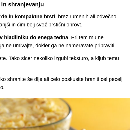
i in shranjevanju
trde in kompaktne brsti
, brez rumenih ali odvečno
anjši in čim bolj svež brstični ohrovt.
v hladilniku do enega tedna
. Pri tem mu ne
 ga ne umivajte, dokler ga ne nameravate pripraviti.
te. Tako sicer nekoliko izgubi teksturo, a kljub temu
o shranite še dlje ali celo poskusite hraniti cel pecelj
no.