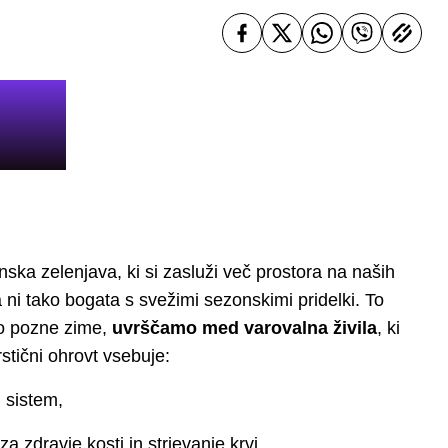
nska zelenjava, ki si zasluži več prostora na naših
a ni tako bogata s svežimi sezonskimi pridelki. To
do pozne zime,
uvrščamo med varovalna živila
, ki
tični ohrovt vsebuje:
i sistem,
 zdravje kosti in strjevanje krvi,