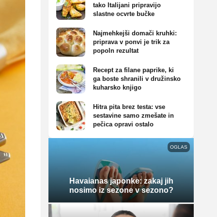
tako Italijani pripravijo
slastne ocvrte bučke
Najmehkejši domači kruhki:
priprava v ponvi je trik za
popoln rezultat
Recept za filane paprike, ki
ga boste shranili v družinsko
kuharsko knjigo
Hitra pita brez testa: vse
sestavine samo zmešate in
pečica opravi ostalo
OGLAS
Havaianas japonke: zakaj jih
nosimo iz sezone v sezono?