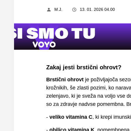
M.J.
13. 01. 2026 04.00
Zakaj jesti brstični ohrovt?
Brstični ohrovt
je poživljajoča sezo
krožnikih, še zlasti pozimi, ko narav
zelenjavo, ki je sveža na voljo vse 
so za zdravje nadvse pomembna. Brs
-
veliko vitamina C
, ki krepi imunsk
-
obilico vitamina K
, pomembnega za