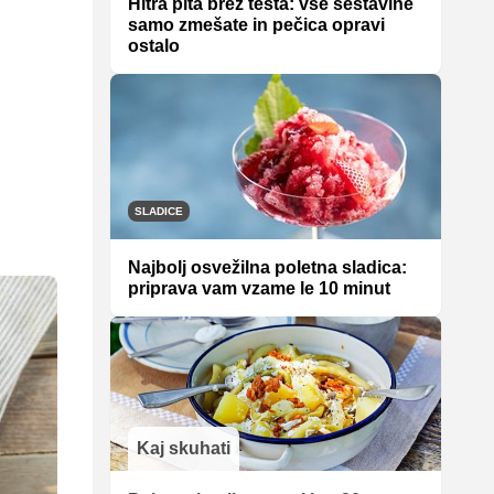
Hitra pita brez testa: vse sestavine
samo zmešate in pečica opravi
ostalo
SLADICE
Najbolj osvežilna poletna sladica:
priprava vam vzame le 10 minut
Kaj skuhati