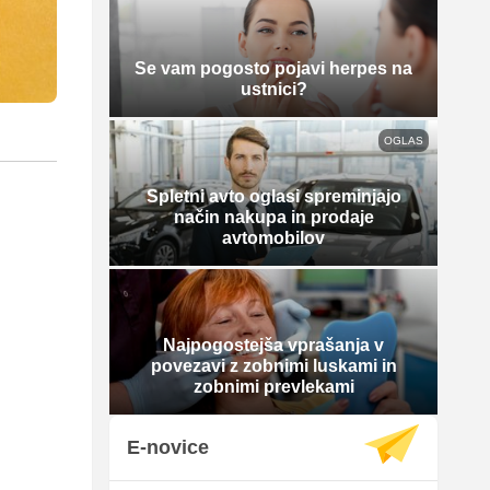
Se vam pogosto pojavi herpes na
ustnici?
OGLAS
Spletni avto oglasi spreminjajo
način nakupa in prodaje
avtomobilov
Najpogostejša vprašanja v
povezavi z zobnimi luskami in
zobnimi prevlekami
E-novice