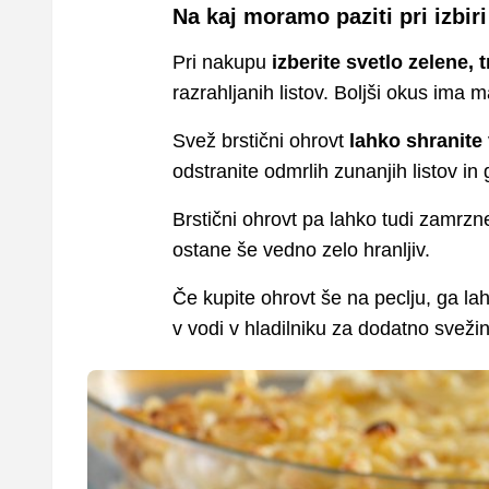
Na kaj moramo paziti pri izbir
Pri nakupu
izberite svetlo zelene, 
razrahljanih listov. Boljši okus ima m
Svež brstični ohrovt
lahko shranite 
odstranite odmrlih zunanjih listov in
Brstični ohrovt pa lahko tudi zamrzne
ostane še vedno zelo hranljiv.
Če kupite ohrovt še na peclju, ga lahk
v vodi v hladilniku za dodatno sveži