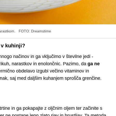
narastkom.
FOTO: Dreamstime
 v kuhinji?
nogo načinov in ga vključimo v številne jedi -
prikuh, narastkov in enolončnic. Pazimo, da
ga ne
ermično obdelavo izgubi večino vitaminov in
enak, saj med daljšim kuhanjem sprošča grenčine.
etrtine in ga pokapajte z oljčnim oljem ter začinite s
ler ne postane lepo zlato rjav in hrustljav. Ta metoda