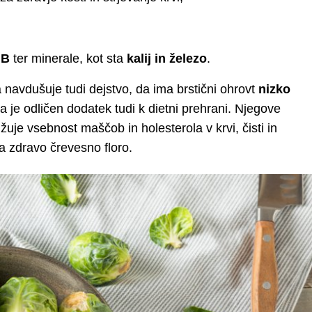
 B
ter minerale, kot sta
kalij in železo
.
avdušuje tudi dejstvo, da ima brstični ohrovt
nizko
a je odličen dodatek tudi k dietni prehrani. Njegove
žuje vsebnost maščob in holesterola v krvi, čisti in
ja zdravo črevesno floro.