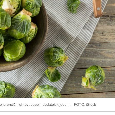
tjo je brstični ohrovt popoln dodatek k jedem.
FOTO: iStock