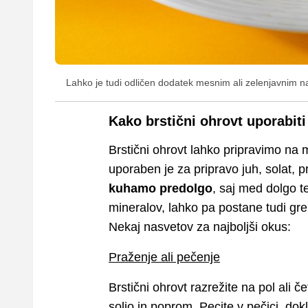
Lahko je tudi odličen dodatek mesnim ali zelenjavnim 
Kako brstični ohrovt uporabiti
Brstični ohrovt lahko pripravimo na m
uporaben je za pripravo juh, solat, 
kuhamo predolgo
, saj med dolgo t
mineralov, lahko pa postane tudi gr
Nekaj nasvetov za najboljši okus:
Praženje ali pečenje
Brstični ohrovt razrežite na pol ali č
soljo in poprom. Pecite v pečici, dok