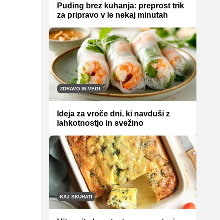
Puding brez kuhanja: preprost trik
za pripravo v le nekaj minutah
ZDRAVO IN VEGI
Ideja za vroče dni, ki navduši z
lahkotnostjo in svežino
KAJ SKUHATI