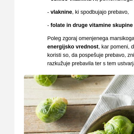
-
vlaknine
, ki spodbujajo prebavo,
-
folate in druge vitamine skupine
Poleg zgoraj omenjenega marsikoga n
energijsko vrednost
, kar pomeni, d
koristi so, da pospešuje prebavo, zni
razkužuje prebavila ter s tem ustvar