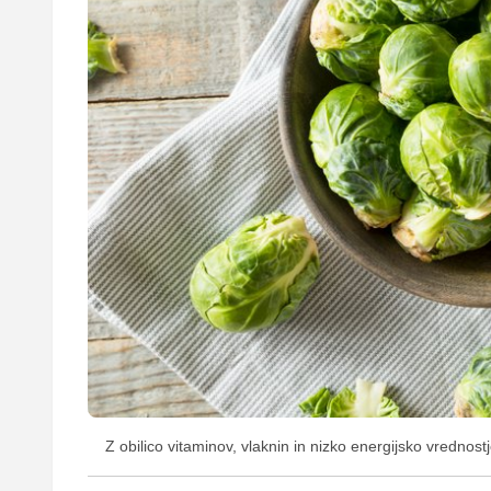
Z obilico vitaminov, vlaknin in nizko energijsko vrednos