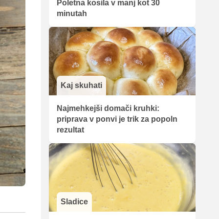
Poletna kosila v manj kot 30
minutah
Kaj skuhati
Najmehkejši domači kruhki:
priprava v ponvi je trik za popoln
rezultat
Sladice