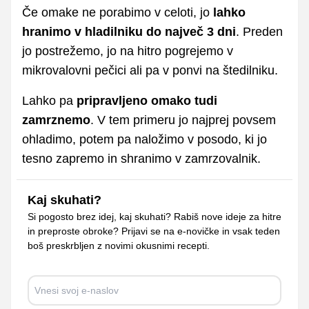
Če omake ne porabimo v celoti, jo
lahko
hranimo v hladilniku do največ 3 dni
. Preden
jo postrežemo, jo na hitro pogrejemo v
mikrovalovni pečici ali pa v ponvi na štedilniku.
Lahko pa
pripravljeno omako tudi
zamrznemo
. V tem primeru jo najprej povsem
ohladimo, potem pa naložimo v posodo, ki jo
tesno zapremo in shranimo v zamrzovalnik.
Kaj skuhati?
Si pogosto brez idej, kaj skuhati? Rabiš nove ideje za hitre
in preproste obroke? Prijavi se na e-novičke in vsak teden
boš preskrbljen z novimi okusnimi recepti.