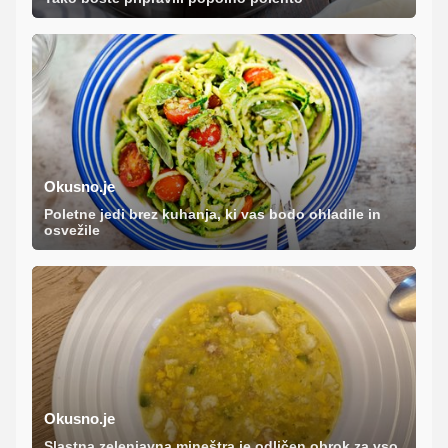
Okusno.je
Poletne jedi brez kuhanja, ki vas bodo ohladile in
osvežile
Okusno.je
Slastna zelenjavna mineštra je odličen obrok za vso