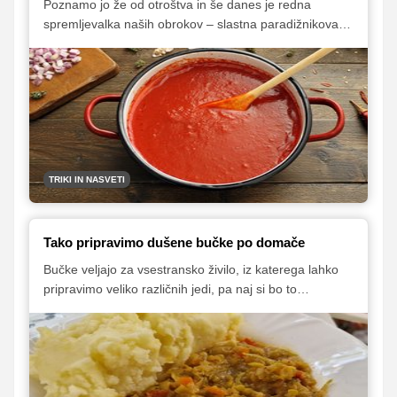
Poznamo jo že od otroštva in še danes je redna
spremljevalka naših obrokov – slastna paradižnikova
omaka, ki je zagotovo ena najbolj priljubljenih in
vsestranskih omak v svetovni kulinariki. Najboljša je
seveda tista, ki nam jo (je) pripravlja(la) babica,
skrivnost njenega izjemnega okusa pa ni le dejstvo, da
je narejena z ljubeznijo, temveč predvsem izbira
pravega paradižnika!
TRIKI IN NASVETI
Tako pripravimo dušene bučke po domače
Bučke veljajo za vsestransko živilo, iz katerega lahko
pripravimo veliko različnih jedi, pa naj si bo to
osvežujoča solata, juha, okusna glavna jed ali celo
sladica. Med priljubljenimi jedmi so tudi dušene bučke,
ki so jih naše babice navadno pripravljale iz velikih buč,
ki se na njivi gojijo za semena. Večinoma se postrežejo
kot samostojna jed ob spremljavi kuhanega krompirja,