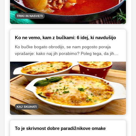
upoštevati.
TRIKI IN NASVETI
Ko ne vemo, kam z bučkami: 6 idej, ki navdušijo
Ko bučke bogato obrodijo, se nam pogosto poraja
vprašanje: kako naj jih porabimo? Poleg tega, da jih
spaniramo in ocvremo, spremenimo v okusno juho ali
preproste zelenjavne polpete, jih lahko uporabimo tudi
za številne druge jedi. Nekaj okusnih predlogov vam
ponujamo na spodnjih povezavah.
KAJ SKUHATI
To je skrivnost dobre paradižnikove omake