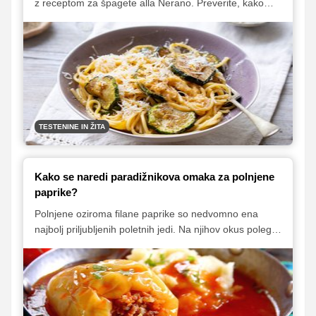
z receptom za špagete alla Nerano. Preverite, kako
lahko doma pripravite to slastno testeninsko jed z
bučkami, sirom in svežo baziliko. Preprosta priprava, a
nepozaben okus, ki vas bo z vsakim grižljajem popeljal
v sončno Italijo!
TESTENINE IN ŽITA
Kako se naredi paradižnikova omaka za polnjene
paprike?
Polnjene oziroma filane paprike so nedvomno ena
najbolj priljubljenih poletnih jedi. Na njihov okus poleg
same izbire paprik in priprave sočnega in okusnega
nadeva vpliva tudi dobra omaka, v kateri se paprike
počasi kuhajo. V nadaljevanju vam predstavljamo nekaj
odličnih receptov za pripravo omake, seznanili pa vas
bomo tudi s pomembnimi nasveti, ki jih morate pri tem