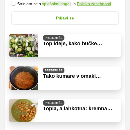
Strinjam se s
splošnimi pogoji
in
Politiko zasebnosti
.
Prijavi se
PREBERI ŠE
Top ideje, kako bučke
shraniti za zimo
PREBERI ŠE
Tako kumare v omaki
pripravijo naši bralci
PREBERI ŠE
Topla, a lahkotna: kremna
juha, ki poleti resnično paše