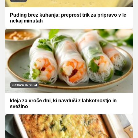
Puding brez kuhanja: preprost trik za pripravo v le
nekaj minutah
ZDRAVO IN VEGI
Ideja za vroče dni, ki navduši z lahkotnostjo in
svežino