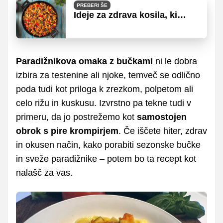
PREBERI ŠE
Ideje za zdrava kosila, ki
vsebujejo veliko zelenjave
Paradižnikova omaka z bučkami
ni le dobra
izbira za testenine ali njoke, temveč se odlično
poda tudi kot priloga k zrezkom, polpetom ali
celo rižu in kuskusu. Izvrstno pa tekne tudi v
primeru, da jo postrežemo kot
samostojen
obrok s pire krompirjem
. Če iščete hiter, zdrav
in okusen način, kako porabiti sezonske bučke
in sveže paradižnike – potem bo ta recept kot
nalašč za vas.