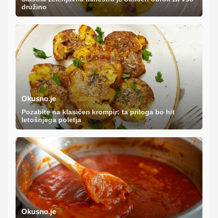
družino
Okusno.je
Pozabite na klasičen krompir: ta priloga bo hit
letošnjega poletja
Okusno.je