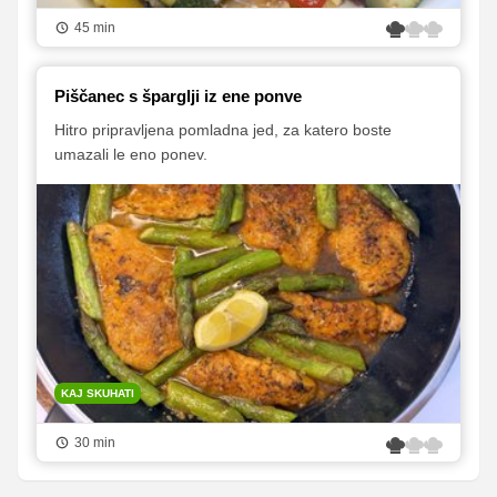
45 min
Piščanec s šparglji iz ene ponve
Hitro pripravljena pomladna jed, za katero boste
umazali le eno ponev.
KAJ SKUHATI
30 min