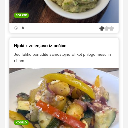
SOLATE
1 h
Njoki z zelenjavo iz pečice
Jed lahko ponudite samostojno ali kot prilogo mesu in
ribam.
KOSILO