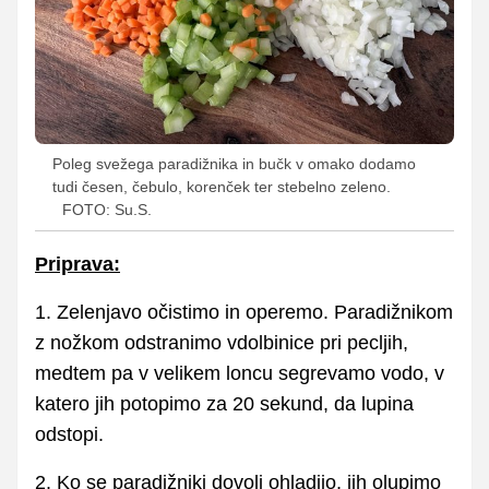
Poleg svežega paradižnika in bučk v omako dodamo
tudi česen, čebulo, korenček ter stebelno zeleno.
FOTO: Su.S.
Priprava:
1. Zelenjavo očistimo in operemo. Paradižnikom
z nožkom odstranimo vdolbinice pri pecljih,
medtem pa v velikem loncu segrevamo vodo, v
katero jih potopimo za 20 sekund, da lupina
odstopi.
2. Ko se paradižniki dovolj ohladijo, jih olupimo