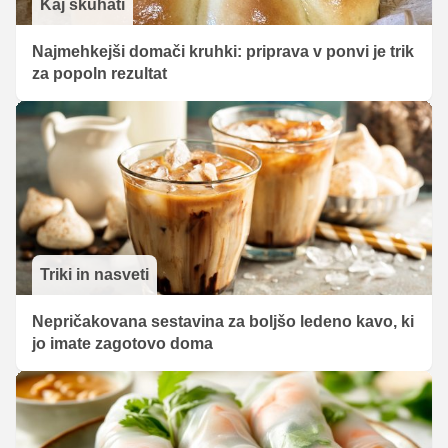
Kaj skuhati
Najmehkejši domači kruhki: priprava v ponvi je trik
za popoln rezultat
Triki in nasveti
Nepričakovana sestavina za boljšo ledeno kavo, ki
jo imate zagotovo doma