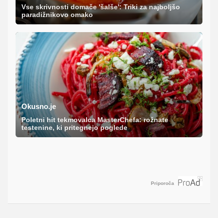
Vse skrivnosti domače 'šalše': Triki za najboljšo
paradižnikovo omako
Okusno.je
Poletni hit tekmovalca MasterChefa: rožnate
testenine, ki pritegnejo poglede
Priporoča