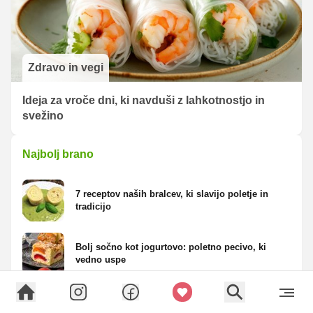
Zdravo in vegi
Ideja za vroče dni, ki navduši z lahkotnostjo in
svežino
Najbolj brano
7 receptov naših bralcev, ki slavijo poletje in
tradicijo
Bolj sočno kot jogurtovo: poletno pecivo, ki
vedno uspe
Klasična panada odpade: tako Italijani pripravijo
slastne ocvrte bučke