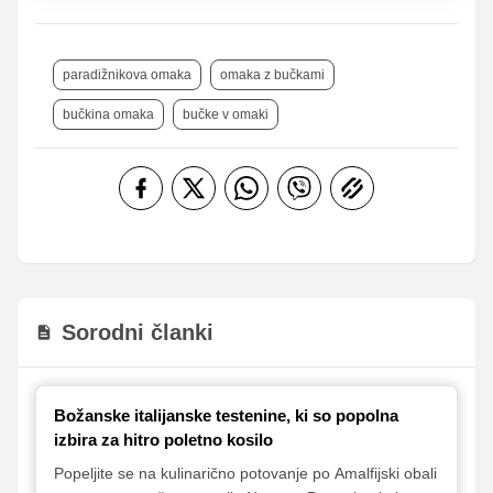
paradižnikova omaka
omaka z bučkami
bučkina omaka
bučke v omaki
Sorodni članki
Božanske italijanske testenine, ki so popolna
izbira za hitro poletno kosilo
Popeljite se na kulinarično potovanje po Amalfijski obali