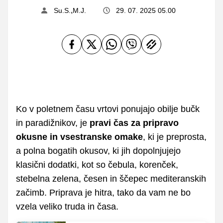
,
Su.S.
M.J.
29. 07. 2025 05.00
Ko v poletnem času vrtovi ponujajo obilje bučk
in paradižnikov, je
pravi čas za pripravo
okusne in vsestranske omake
, ki je preprosta,
a polna bogatih okusov, ki jih dopolnjujejo
klasični dodatki, kot so čebula, korenček,
stebelna zelena, česen in ščepec mediteranskih
začimb. Priprava je hitra, tako da vam ne bo
vzela veliko truda in časa.