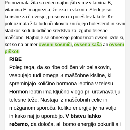
Polnozrnata žita so eden najboljših virov vitamina B,
vitamina E, magnezija, železa in vlaknin. Slednje so
koristne za črevesje, presnovo in potešitev lakote. Ker
polnozrnata žita tudi učinkovito znižujejo holesterol in krvni
sladkor, so tudi odlično sredstvo za izgubo telesne
maščobe. Najbolje se obnesejo polnozrnati ovseni izdelki,
kot so na primer
ovseni kosmiči
,
ovsena kaša
ali
ovseni
piškoti
.
RIBE
Poleg tega, da so ribe odličen vir beljakovin,
vsebujejo tudi omega-3 maščobne kisline, ki
spreminjajo količino hormona leptina v telesu.
Hormon leptin ima ključno vlogo pri uravnavanju
telesne teže. Nastaja iz maščobnih celic in
možganom sporoča, koliko energije je na voljo
in kako naj jo uporabijo.
V bistvu lahko
rečemo
, da določa, ali bomo energijo pokurili ali