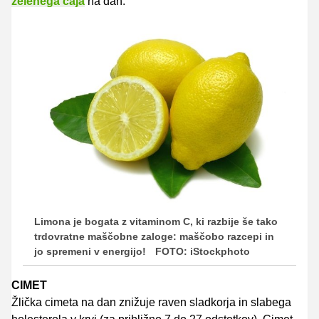
zelenega čaja
na dan.
Limona je bogata z vitaminom C, ki razbije še tako
trdovratne maščobne zaloge: maščobo razcepi in
jo spremeni v energijo!
FOTO: iStockphoto
CIMET
Žlička cimeta na dan znižuje raven sladkorja in slabega