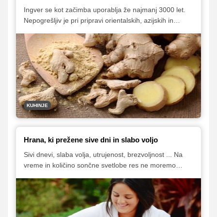
Ingver se kot začimba uporablja že najmanj 3000 let.
Nepogrešljiv je pri pripravi orientalskih, azijskih in
indijskih jedi. Pogosto se uporablja za pripravo sladic in
pijač. Poleg tega, da je priljubljena začimba, pa ingver
v sebi skriva tudi številne zdravilne lastnosti.
KUHINJE
Hrana, ki prežene sive dni in slabo voljo
Sivi dnevi, slaba volja, utrujenost, brezvoljnost ... Na
vreme in količino sončne svetlobe res ne moremo
vplivati, lahko pa sami izbiramo, kaj bomo jedli – in s
tem posredno vplivamo tudi na svoje razpoloženje!