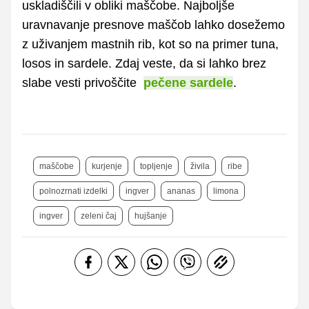
uskladiščili v obliki maščobe. Najboljše
uravnavanje presnove maščob lahko dosežemo
z uživanjem mastnih rib, kot so na primer tuna,
losos in sardele. Zdaj veste, da si lahko brez
slabe vesti privoščite
pečene sardele
.
maščobe
kurjenje
topljenje
živila
ribe
polnozrnati izdelki
ingver
ananas
limona
ingver
zeleni čaj
hujšanje