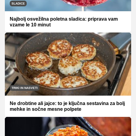
SLADICE
Najbolj osvežilna poletna sladica: priprava vam
vzame le 10 minut
TRIKI IN NASVETI
Ne drobtine ali jajce: to je ključna sestavina za bolj
mehke in sočne mesne polpete