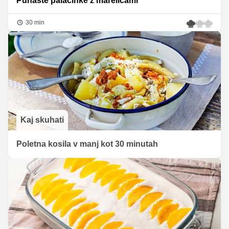
Puhaste palačinke z marelicami
30 min
Kaj skuhati
Poletna kosila v manj kot 30 minutah