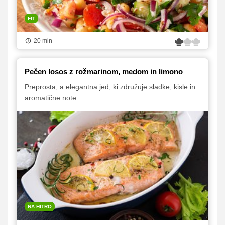
FIT
20 min
Pečen losos z rožmarinom, medom in limono
Preprosta, a elegantna jed, ki združuje sladke, kisle in
aromatične note.
NA HITRO