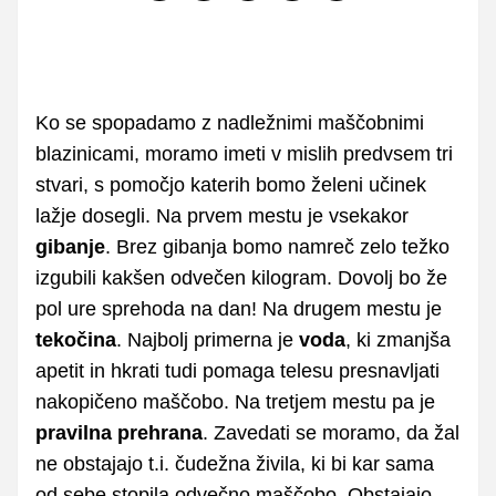
Ko se spopadamo z nadležnimi maščobnimi
blazinicami, moramo imeti v mislih predvsem tri
stvari, s pomočjo katerih bomo želeni učinek
lažje dosegli. Na prvem mestu je vsekakor
gibanje
. Brez gibanja bomo namreč zelo težko
izgubili kakšen odvečen kilogram. Dovolj bo že
pol ure sprehoda na dan! Na drugem mestu je
tekočina
. Najbolj primerna je
voda
, ki zmanjša
apetit in hkrati tudi pomaga telesu presnavljati
nakopičeno maščobo. Na tretjem mestu pa je
pravilna prehrana
. Zavedati se moramo, da žal
ne obstajajo t.i. čudežna živila, ki bi kar sama
od sebe stopila odvečno maščobo. Obstajajo