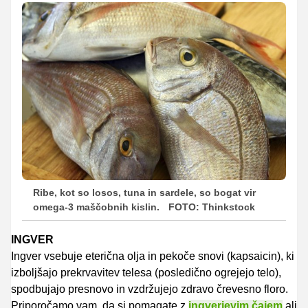
Ribe, kot so losos, tuna in sardele, so bogat vir
omega-3 maščobnih kislin.
FOTO: Thinkstock
INGVER
Ingver vsebuje eterična olja in pekoče snovi (kapsaicin), ki
izboljšajo prekrvavitev telesa (posledično ogrejejo telo),
spodbujajo presnovo in vzdržujejo zdravo črevesno floro.
Priporočamo vam, da si pomagate z
ingverjevim čajem
ali