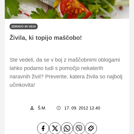
ZDRAVO IN VEGI
Živila, ki topijo maščobo!
Ste vedeli, da se v boj z maščobnimi oblogami
lahko podamo tudi s pomočjo nekaterih
naravnih živil? Preverite, katera živila so najbolj
učinkovita!
Š.M.
17. 09. 2012 12.40