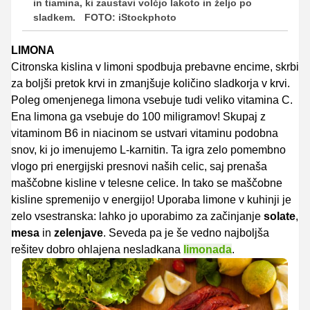
in tiamina, ki zaustavi volčjo lakoto in željo po
sladkem.
FOTO: iStockphoto
LIMONA
Citronska kislina v limoni spodbuja prebavne encime, skrbi
za boljši pretok krvi in zmanjšuje količino sladkorja v krvi.
Poleg omenjenega limona vsebuje tudi veliko vitamina C.
Ena limona ga vsebuje do 100 miligramov! Skupaj z
vitaminom B6 in niacinom se ustvari vitaminu podobna
snov, ki jo imenujemo L-karnitin. Ta igra zelo pomembno
vlogo pri energijski presnovi naših celic, saj prenaša
maščobne kisline v telesne celice. In tako se maščobne
kisline spremenijo v energijo! Uporaba limone v kuhinji je
zelo vsestranska: lahko jo uporabimo za začinjanje
solate
,
mesa
in
zelenjave
. Seveda pa je še vedno najboljša
rešitev dobro ohlajena nesladkana
limonada
.