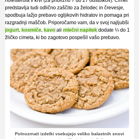
holesterola v krvi (za približno 7 do 27 odstotkov). Cimet
predstavlja tudi odlično zaščito za želodec in črevesje,
spodbuja lažjo prebavo ogljikovih hidratov in pomaga pri
razgradnji maščob. Priporočamo vam, da v svoj najljubši
jogurt
,
kosmiče
,
kavo
ali
mlečni napitek
dodate ¼ do 1
žličko cimeta, ki bo zagotovo pospešil vašo prebavo.
Polnozrnati izdelki vsebujejo veliko balastnih snovi