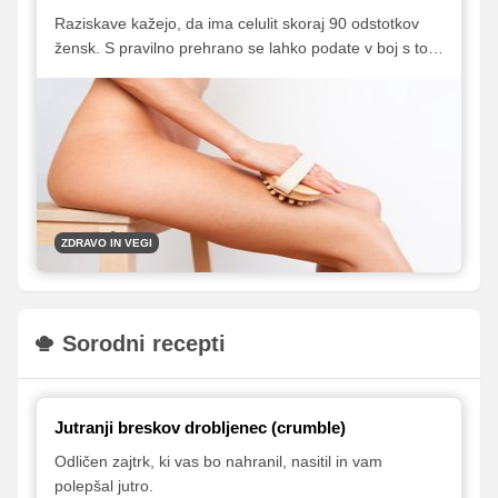
Raziskave kažejo, da ima celulit skoraj 90 odstotkov
žensk. S pravilno prehrano se lahko podate v boj s to
neprijetno nadlogo!
ZDRAVO IN VEGI
Sorodni recepti
Jutranji breskov drobljenec (crumble)
Odličen zajtrk, ki vas bo nahranil, nasitil in vam
polepšal jutro.