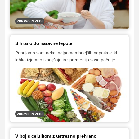
ZDRAVO IN VEGI
S hrano do naravne lepote
Ponujamo vam nekaj najpomembnejših napotkov, ki
lahko izjemno izboljšajo in spremenijo vaše počutje ter
seveda tudi videz.
ZDRAVO IN VEGI
V boj s celulitom z ustrezno prehrano