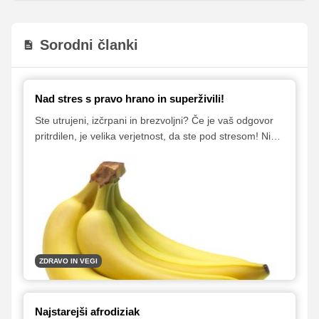
Sorodni članki
Nad stres s pravo hrano in superživili!
Ste utrujeni, izčrpani in brezvoljni? Če je vaš odgovor
pritrdilen, je velika verjetnost, da ste pod stresom! Nič
ne čakajte – hitro se z ustrezno prehrano podajte v boj
s stresom, saj lahko dolgoročen stres oslabi imunski
sistem in odpre vrata mnogim boleznim.
ZDRAVO IN VEGI
Najstarejši afrodiziak