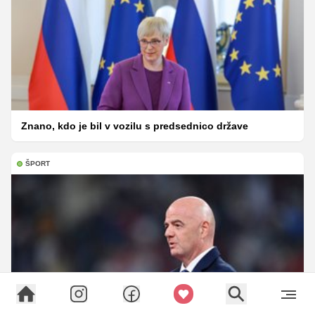
Znano, kdo je bil v vozilu s predsednico države
ŠPORT
Infantinu 'žal za napake', a ostaja na mestu predsednika