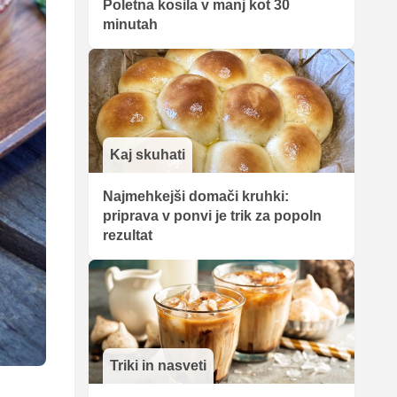
Poletna kosila v manj kot 30
minutah
Kaj skuhati
Najmehkejši domači kruhki:
priprava v ponvi je trik za popoln
rezultat
Triki in nasveti