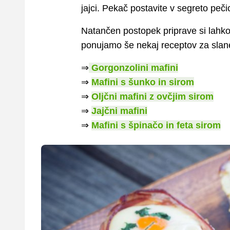
jajci. Pekač postavite v segreto pečic
Natančen postopek priprave si lahko
ponujamo še nekaj receptov za slan
⇒
Gorgonzolini mafini
⇒
Mafini s šunko in sirom
⇒
Oljčni mafini z ovčjim sirom
⇒
Jajčni mafini
⇒
Mafini s špinačo in feta sirom