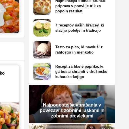
Najmehkejši domači kruhki:
priprava v ponvi je trik za
popoln rezultat
7 receptov naših bralcev, ki
slavijo poletje in tradicijo
Testo za pico, ki navduši z
rahlostjo in mehkobo
Recept za filane paprike, ki
ga boste shranili v družinsko
iko
kuharsko knjigo
Najpogostejša vprašanja v
povezavi z zobnimi luskami in
zobnimi prevlekami