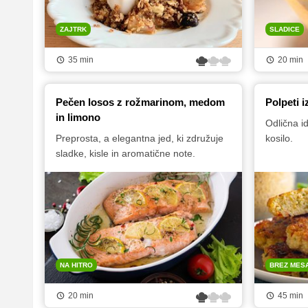
ZAJTRK
SLADICE
35 min
20 min
Pečen losos z rožmarinom, medom
Polpeti 
in limono
Odlična i
Preprosta, a elegantna jed, ki združuje
kosilo.
sladke, kisle in aromatične note.
NA HITRO
BREZ MES
20 min
45 min