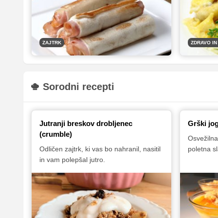
priljubljenost tega recepta je zelo
dobro kon
preprost: priprava je hitra in enostavna,
temveč tud
jed pa je videti tako božansko dobra, da
jo boste jutri zjutraj želeli poskusiti tudi
ZAJTRK
ZDRAVO IN
vi!
Sorodni recepti
Jutranji breskov drobljenec
Grški jo
(crumble)
Osvežilna
Odličen zajtrk, ki vas bo nahranil, nasitil
poletna s
in vam polepšal jutro.