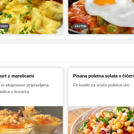
dicijo, koncentracijo in moč,
i lažje ohranjamo vitko linijo.
 VEGI
ZAJTRK
gurt z marelicami
Pisana poletna solata s čičer
 in ekspresno pripravljena
Fit kosilo za vroče poletne dni.
ladica v kozarcu.