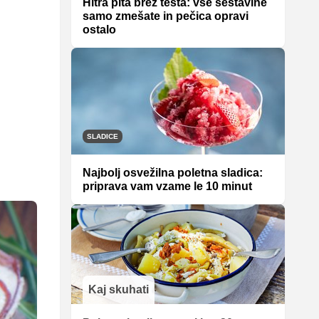
Hitra pita brez testa: vse sestavine
samo zmešate in pečica opravi
ostalo
SLADICE
Najbolj osvežilna poletna sladica:
priprava vam vzame le 10 minut
Kaj skuhati