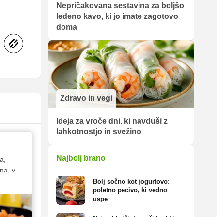
Nepričakovana sestavina za boljšo
ledeno kavo, ki jo imate zagotovo
doma
Zdravo in vegi
Ideja za vroče dni, ki navduši z
lahkotnostjo in svežino
Najbolj brano
a,
na, v
jc za
Bolj sočno kot jogurtovo:
poletno pecivo, ki vedno
s je, da
uspe