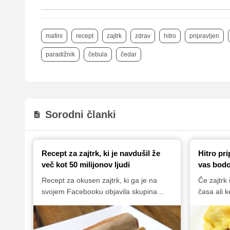
mafini
recept
zajtrk
zdrav
hitro
pripravljen
paradižnik
čebula
čedar
Sorodni članki
Recept za zajtrk, ki je navdušil že
Hitro pri
več kot 50 milijonov ljudi
vas bodo
Recept za okusen zajtrk, ki ga je na
Če zajtrk
svojem Facebooku objavila skupina
časa ali 
Tasty, ima že več kot 51 milijonov
idej, to 
ogledov, na svojem zidu pa ga je delilo
početje. 
skoraj pol milijona ljudi. Razlog za
zajtrka 