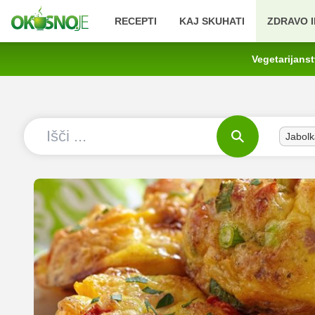
RECEPTI
KAJ SKUHATI
ZDRAVO I
Vegetarijans
Jabolk