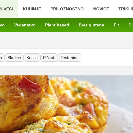
N VEGI
KUHINJE
PRILOŽNOSTNO
NOVICE
TRIKI 
tvo
Veganstvo
Plant based
Brez glutena
Fit
Di
a
Sladice
Kosilo
Piškoti
Testenine