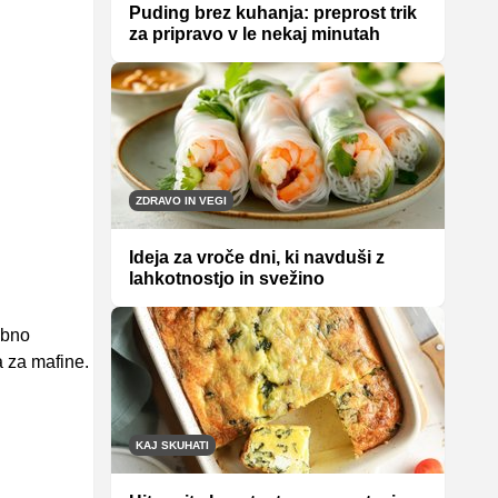
Puding brez kuhanja: preprost trik
za pripravo v le nekaj minutah
ZDRAVO IN VEGI
Ideja za vroče dni, ki navduši z
lahkotnostjo in svežino
obno
a za mafine.
KAJ SKUHATI