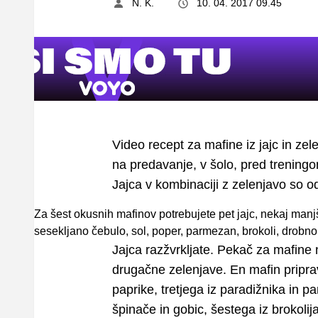
N. K.
10. 04. 2017 09.45
Video recept za mafine iz jajc in zel
na predavanje, v šolo, pred treningom
Jajca v kombinaciji z zelenjavo so 
Za šest okusnih mafinov potrebujete pet jajc, nekaj manj
sesekljano čebulo, sol, poper, parmezan, brokoli, drobno
Jajca razžvrkljate. Pekač za mafine 
drugačne zelenjave. En mafin priprav
paprike, tretjega iz paradižnika in p
špinače in gobic, šestega iz brokolija 