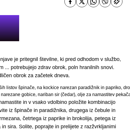
enjave je pritegnil številne, ki pred odhodom v službo,
 ... potrebujejo zdrav obrok, poln hranilnih snovi.
odličen obrok za začetek dneva.
ših listov špinače, na kockice narezan paradižnik in papriko, dr
 narezane gobice, nariban sir (čedar), olje za namastitev pekač
namastite in v vsako vdolbino položite kombinacijo
ite iz špinače in paradižnika, drugega iz čebule in
armezana, četrtega iz paprike in brokolija, petega iz
in sira. Solite, poprajte in prelijete z razžvrkljanimi