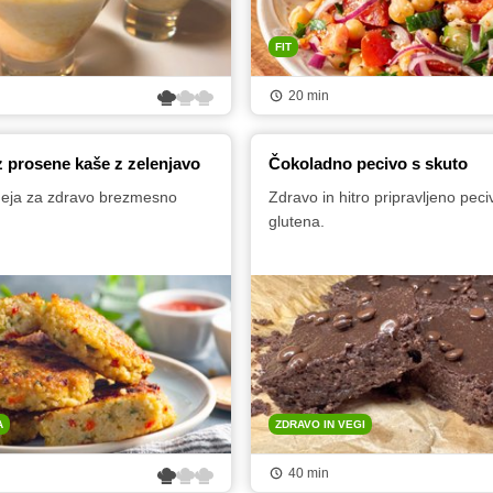
FIT
20 min
iz prosene kaše z zelenjavo
Čokoladno pecivo s skuto
deja za zdravo brezmesno
Zdravo in hitro pripravljeno peci
glutena.
A
ZDRAVO IN VEGI
40 min