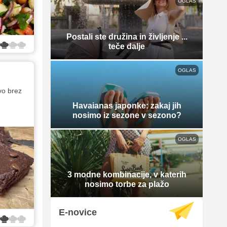
OGLAS
Postali ste družina in življenje ...
teče dalje
OGLAS
vo brez
Havaianas japonke: zakaj jih
nosimo iz sezone v sezono?
OGLAS
3 modne kombinacije, v katerih
nosimo torbe za plažo
E-novice