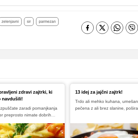
zelenjavni
sir
parmezan
pravljeni zdravi zajtrki, ki
13 idej za jajčni zajtrk!
 navdušili!
Trdo ali mehko kuhana, umešan
 izpuščate zaradi pomanjkanja
pečena z ali brez slanine, pošira
ker preprosto nimate dobrih
omleti ... Možnosti za pripravo ja
vsekakor ni zdravo in pametno
zajtrk je resnično zelo veliko. Ča
Z zaužitjem uravnoteženega
preizkusite katerega od naših
namreč ne poskrbimo samo za
predlogov!