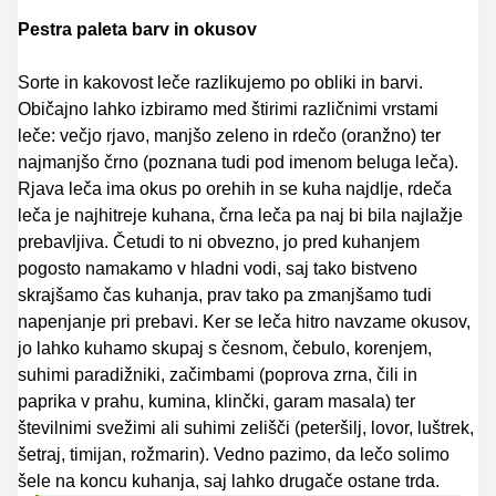
Pestra paleta barv in okusov
Sorte in kakovost leče razlikujemo po obliki in barvi.
Običajno lahko izbiramo med štirimi različnimi vrstami
leče: večjo rjavo, manjšo zeleno in rdečo (oranžno) ter
najmanjšo črno (poznana tudi pod imenom beluga leča).
Rjava leča ima okus po orehih in se kuha najdlje, rdeča
leča je najhitreje kuhana, črna leča pa naj bi bila najlažje
prebavljiva. Četudi to ni obvezno, jo pred kuhanjem
pogosto namakamo v hladni vodi, saj tako bistveno
skrajšamo čas kuhanja, prav tako pa zmanjšamo tudi
napenjanje pri prebavi. Ker se leča hitro navzame okusov,
jo lahko kuhamo skupaj s česnom, čebulo, korenjem,
suhimi paradižniki, začimbami (poprova zrna, čili in
paprika v prahu, kumina, klinčki, garam masala) ter
številnimi svežimi ali suhimi zelišči (peteršilj, lovor, luštrek,
šetraj, timijan, rožmarin). Vedno pazimo, da lečo solimo
šele na koncu kuhanja, saj lahko drugače ostane trda.