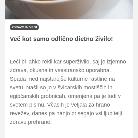
ZDRAVO IN VEGI
Več kot samo odlično dietno živilo!
Leči bi lahko rekli kar superživilo, saj je izjemno
zdrava, okusna in vsestransko uporabna.
Spada med najstarejše kulturne rastline na
svetu. Našli so jo v švicarskih mostiščih in
egipčanskih grobnicah, omenjena pa je tudi v
svetem pismu. Včasih je veljala za hrano
revežev, danes pa nanjo prisegajo vsi ljubitelji
zdrave prehrane.