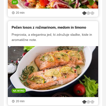
FIT
20 min
Pečen losos z rožmarinom, medom in limono
Preprosta, a elegantna jed, ki združuje sladke, kisle in
aromatične note.
NA HITRO
20 min