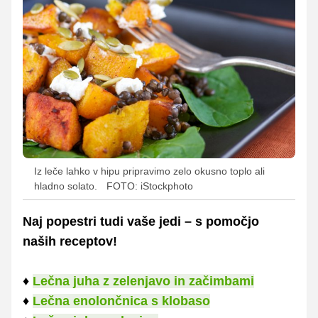
Iz leče lahko v hipu pripravimo zelo okusno toplo ali
hladno solato.
FOTO: iStockphoto
Naj popestri tudi vaše jedi – s pomočjo
naših receptov!
♦
Lečna juha z zelenjavo in začimbami
♦
Lečna enolončnica s klobaso