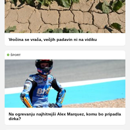
Vročina se vrača, večjih padavin ni na vidiku
ŠPORT
Na ogrevanju najhitrejši Alex Marquez, komu bo pripadla
dirka?