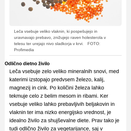
Leča vsebuje veliko vlaknin, ki pospešujejo in
uravnavajo prebavo, znižujejo raven holesterola v
telesu ter urejajo nivo sladkorja v krvi.
FOTO:
Profimedia
Odlično dietno živilo
Leča vsebuje zelo veliko mineralnih snovi, med
katerimi izstopajo predvsem železo, kalij,
magnezij in cink. Po količini železa lahko
tekmuje celo z belim mesom in ribami. Ker
vsebuje veliko lahko prebavljivih beljakovin in
vlaknin ter ima nizko energijsko vrednost, je
idealno živilo za shujševalne diete. Prav tako je
tudi odlično živilo za vegetarijance, saj v