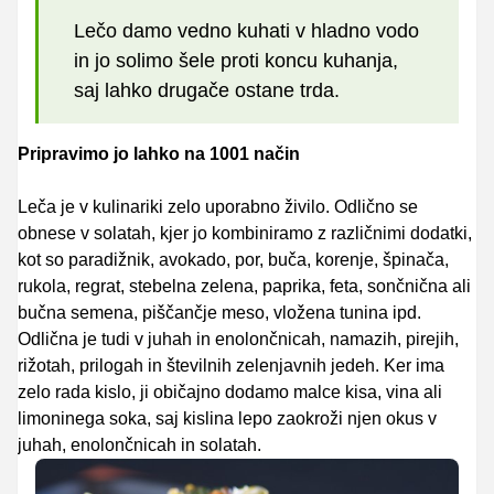
Lečo damo vedno kuhati v hladno vodo
in jo solimo šele proti koncu kuhanja,
saj lahko drugače ostane trda.
Pripravimo jo lahko na 1001 način
Leča je v kulinariki zelo uporabno živilo. Odlično se
obnese v solatah, kjer jo kombiniramo z različnimi dodatki,
kot so paradižnik, avokado, por, buča, korenje, špinača,
rukola, regrat, stebelna zelena, paprika, feta, sončnična ali
bučna semena, piščančje meso, vložena tunina ipd.
Odlična je tudi v juhah in enolončnicah, namazih, pirejih,
rižotah, prilogah in številnih zelenjavnih jedeh. Ker ima
zelo rada kislo, ji običajno dodamo malce kisa, vina ali
limoninega soka, saj kislina lepo zaokroži njen okus v
juhah, enolončnicah in solatah.