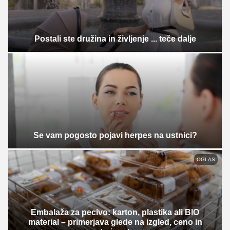
Postali ste družina in življenje ... teče dalje
Se vam pogosto pojavi herpes na ustnici?
OGLAS
Embalaža za pecivo: karton, plastika ali BIO
material – primerjava glede na izgled, ceno in