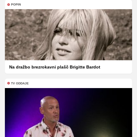
POPIN
Na dražbo brezrokavni plašč Brigitte Bardot
TV ODDAJE