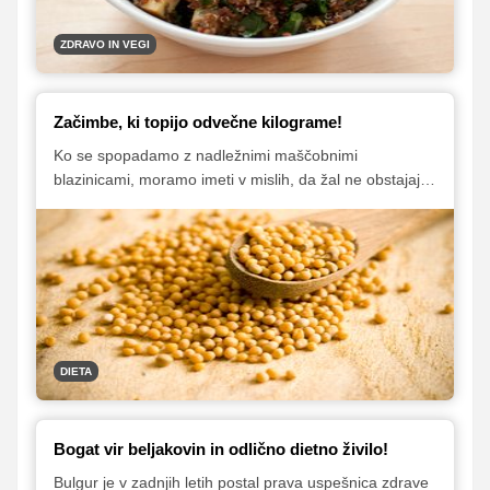
ZDRAVO IN VEGI
Začimbe, ki topijo odvečne kilograme!
Ko se spopadamo z nadležnimi maščobnimi
blazinicami, moramo imeti v mislih, da žal ne obstajajo
t. i. "čudežna živila", ki bi kar sama od sebe stopila
odvečne kilograme in maščobo. Obstajajo zgolj živila,
ki pomagajo presnavljati in topiti maščobo in jih je zato
zelo priporočljivo vključiti v prehrano, ko želimo izgubiti
kakšen kilogram ali pa malce "očistiti" svoje telo. V
nadaljevanju vam predstavljamo šest začimb, ki vam
bodo pri tem zagotovo v pomoč!
DIETA
Bogat vir beljakovin in odlično dietno živilo!
Bulgur je v zadnjih letih postal prava uspešnica zdrave