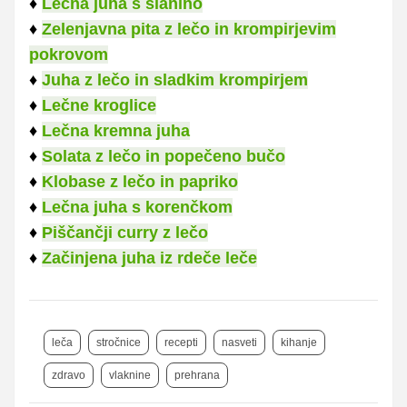
♦
Lečna juha s slanino
♦
Zelenjavna pita z lečo in krompirjevim
pokrovom
♦
Juha z lečo in sladkim krompirjem
♦
Lečne kroglice
♦
Lečna kremna juha
♦
Solata z lečo in popečeno bučo
♦
Klobase z lečo in papriko
♦
Lečna juha s korenčkom
♦
Piščančji curry z lečo
♦
Začinjena juha iz rdeče leče
leča
stročnice
recepti
nasveti
kihanje
zdravo
vlaknine
prehrana