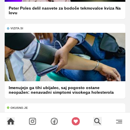
Peter Poles delil nasvete za bodoče tekmovalce kviza Na
lovu
VIZITA.SI
Imenujejo ga tihi ubijalec, saj pogosto ostane
neopažen: nenavadni simptomi visokega holesterola
OKUSNO.JE