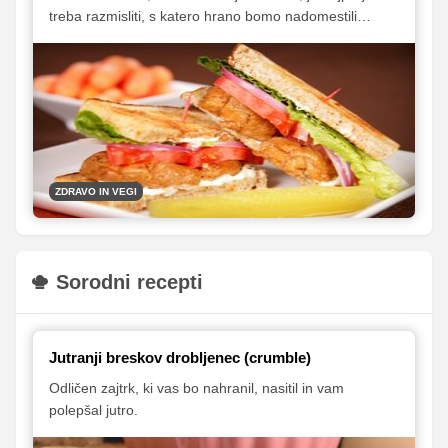
treba razmisliti, s katero hrano bomo nadomestili
potrebo po beljakovinah, vitaminu B12, kalciju, cinku in
železu.
ZDRAVO IN VEGI
Sorodni recepti
Jutranji breskov drobljenec (crumble)
Odličen zajtrk, ki vas bo nahranil, nasitil in vam
polepšal jutro.