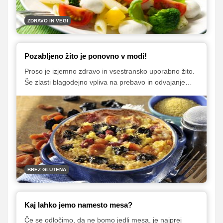
ZDRAVO IN VEGI
Pozabljeno žito je ponovno v modi!
Proso je izjemno zdravo in vsestransko uporabno žito.
Še zlasti blagodejno vpliva na prebavo in odvajanje
vode iz telesa, zato je prav, da se večkrat znajde na
našem jedilniku. Ker ne vsebuje glutena, ga lahko
uživajo tudi bolniki s celiakijo.
BREZ GLUTENA
Kaj lahko jemo namesto mesa?
Če se odločimo, da ne bomo jedli mesa, je najprej