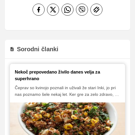
Sorodni članki
Nekoč prepovedano živilo danes velja za
superhrano
Čeprav so kvinojo poznali in uživali že stari Inki, jo pri
nas poznamo šele nekaj let. Ker gre za zelo zdravo, z
beljakovinami in rudninami bogato živilo, je
priporočljivo, da jo uživamo čim pogosteje. Primerna je
tako za sladkorne bolnike in ljudi s celiakijo, kot tudi
tiste, ki bi radi izgubili nekaj odvečnih kilogramov.