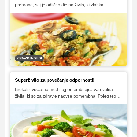
prehrane, saj je odlično dietno živilo, ki zlahka
nadomesti riž in testenine. Hkrati je tudi bogat vir
beljakovin, mineralov in vlaknin. In če ste se spraševali,
kako bi ga vključili v vsakodnevno prehrano, vam v
nadaljevanju ponujamo nekaj koristnih nasvetov in
seveda tudi zelo okusnih receptov.
ZDRAVO IN VEGI
Superživilo za povečanje odpornosti!
Brokoli uvrščamo med najpomembnejša varovalna
živila, ki so za zdravje nadvse pomembna. Poleg tega,
da je zdrav, pa je tudi zelo okusen.