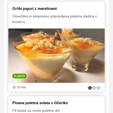
Grški jogurt z marelicami
Osvežilna in ekspresno pripravljena poletna sladica v
kozarcu.
SLADICE
20 min
Pisana poletna solata s čičeriko
Fit kosilo za vroče poletne dni.