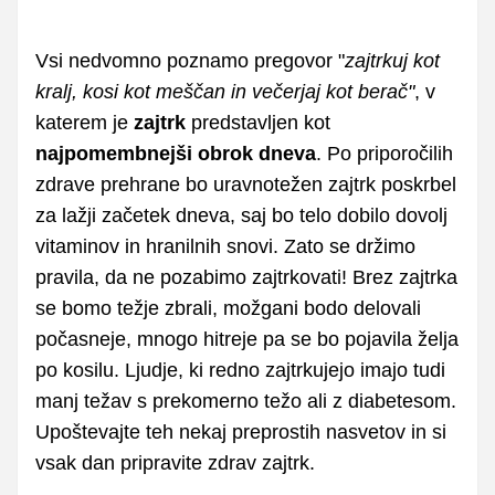
Vsi nedvomno poznamo pregovor "
zajtrkuj kot
kralj, kosi kot meščan in večerjaj kot berač"
, v
katerem je
zajtrk
predstavljen kot
najpomembnejši obrok dneva
. Po priporočilih
zdrave prehrane bo uravnotežen zajtrk poskrbel
za lažji začetek dneva, saj bo telo dobilo dovolj
vitaminov in hranilnih snovi. Zato se držimo
pravila, da ne pozabimo zajtrkovati! Brez zajtrka
se bomo težje zbrali, možgani bodo delovali
počasneje, mnogo hitreje pa se bo pojavila želja
po kosilu. Ljudje, ki redno zajtrkujejo imajo tudi
manj težav s prekomerno težo ali z diabetesom.
Upoštevajte teh nekaj preprostih nasvetov in si
vsak dan pripravite zdrav zajtrk.