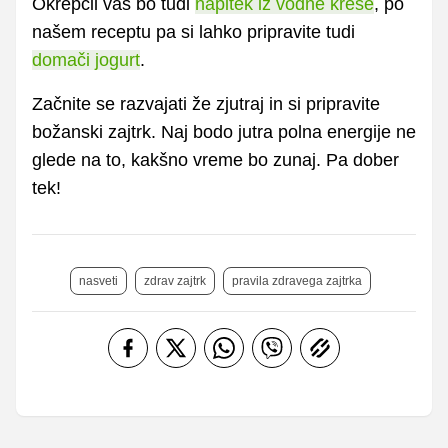
Okrepčil vas bo tudi
napitek iz vodne kreše
, po
našem receptu pa si lahko pripravite tudi
domači jogurt
.
Začnite se razvajati že zjutraj in si pripravite
božanski zajtrk. Naj bodo jutra polna energije ne
glede na to, kakšno vreme bo zunaj. Pa dober
tek!
nasveti
zdrav zajtrk
pravila zdravega zajtrka