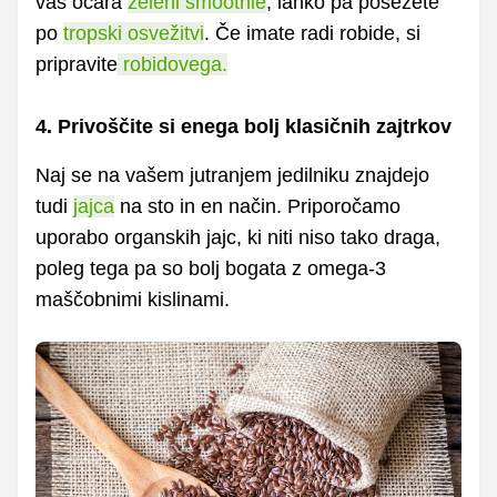
vas očara
zeleni smoothie
, lahko pa posežete
po
tropski osvežitvi
. Če imate radi robide, si
pripravite
robidovega.
4. Privoščite si enega bolj klasičnih zajtrkov
Naj se na vašem jutranjem jedilniku znajdejo
tudi
jajca
na sto in en način. Priporočamo
uporabo organskih jajc, ki niti niso tako draga,
poleg tega pa so bolj bogata z omega-3
maščobnimi kislinami.