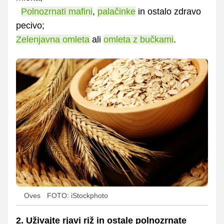
Polnozrnati mafini
,
palačinke
in ostalo zdravo
pecivo;
Zelenjavna omleta
ali
omleta z bučkami
.
Oves
FOTO: iStockphoto
2. Uživajte rjavi riž in ostale polnozrnate