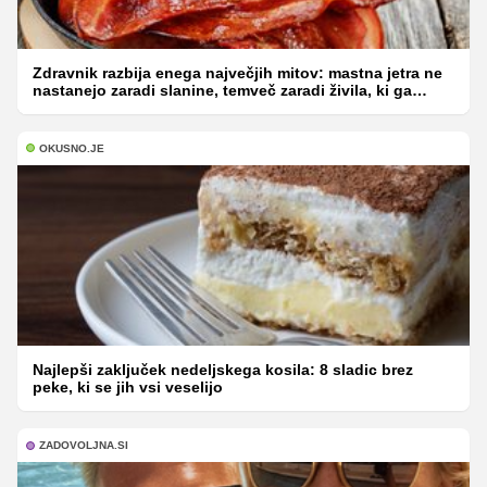
Zdravnik razbija enega največjih mitov: mastna jetra ne
nastanejo zaradi slanine, temveč zaradi živila, ki ga
imamo vsi radi
OKUSNO.JE
Najlepši zaključek nedeljskega kosila: 8 sladic brez
peke, ki se jih vsi veselijo
ZADOVOLJNA.SI