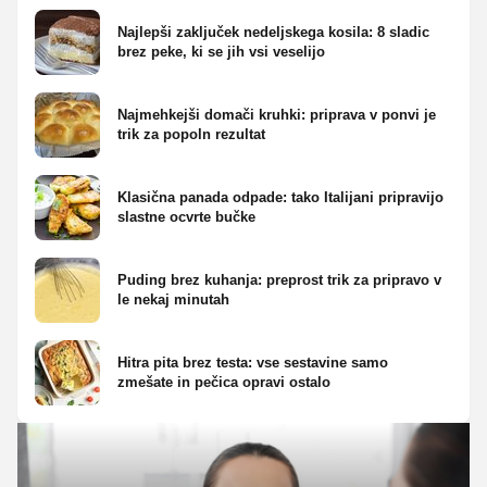
Najlepši zaključek nedeljskega kosila: 8 sladic
brez peke, ki se jih vsi veselijo
Najmehkejši domači kruhki: priprava v ponvi je
trik za popoln rezultat
Klasična panada odpade: tako Italijani pripravijo
slastne ocvrte bučke
Puding brez kuhanja: preprost trik za pripravo v
le nekaj minutah
Hitra pita brez testa: vse sestavine samo
zmešate in pečica opravi ostalo