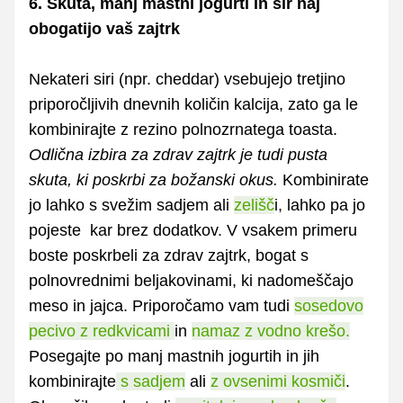
6. Skuta, manj mastni jogurti in sir naj
obogatijo vaš zajtrk
Nekateri siri (npr. cheddar) vsebujejo tretjino
priporočljivih dnevnih količin kalcija, zato ga le
kombinirajte z rezino polnozrnatega toasta.
Odlična izbira za zdrav zajtrk je tudi pusta
skuta, ki poskrbi za božanski okus.
Kombinirate
jo lahko s svežim sadjem ali
zelišč
i, lahko pa jo
pojeste kar brez dodatkov. V vsakem primeru
boste poskrbeli za zdrav zajtrk, bogat s
polnovrednimi beljakovinami, ki nadomeščajo
meso in jajca. Priporočamo vam tudi
sosedovo
pecivo z redkvicami
in
namaz z vodno krešo.
Posegajte po manj mastnih jogurtih in jih
kombinirajte
s sadjem
ali
z ovsenimi kosmiči
.