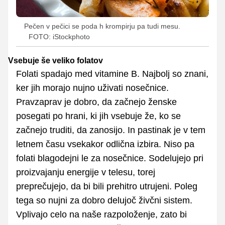
Pečen v pečici se poda h krompirju pa tudi mesu.
FOTO: iStockphoto
Vsebuje še veliko folatov
Folati spadajo med vitamine B. Najbolj so znani,
ker jih morajo nujno uživati nosečnice.
Pravzaprav je dobro, da začnejo ženske
posegati po hrani, ki jih vsebuje že, ko se
začnejo truditi, da zanosijo. In pastinak je v tem
letnem času vsekakor odlična izbira. Niso pa
folati blagodejni le za nosečnice. Sodelujejo pri
proizvajanju energije v telesu, torej
preprečujejo, da bi bili prehitro utrujeni. Poleg
tega so nujni za dobro delujoč živčni sistem.
Vplivajo celo na naše razpoloženje, zato bi