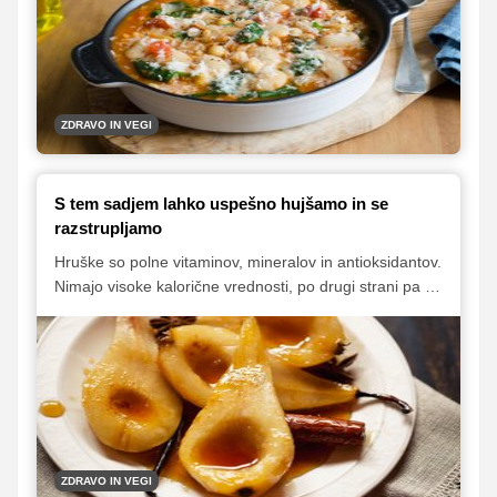
Karlo Klander, ki nam je dala tudi nekaj predlogov
jesenskih zdravih obrokov.
ZDRAVO IN VEGI
S tem sadjem lahko uspešno hujšamo in se
razstrupljamo
Hruške so polne vitaminov, mineralov in antioksidantov.
Nimajo visoke kalorične vrednosti, po drugi strani pa so
bogate s prehranskimi vlakninami. Zaradi tega so
idealno sadje, če hujšamo ali želimo telesu pomagati,
da izloči čim več strupov. Seveda bo to mogoče le, če
bodo hruške tudi sicer del uravnotežene, sezonske in
zdrave prehrane.
ZDRAVO IN VEGI