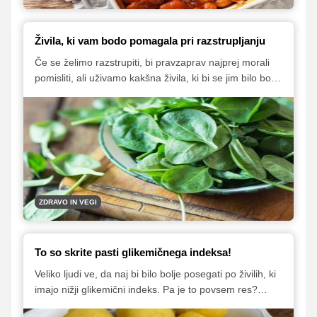
Živila, ki vam bodo pomagala pri razstrupljanju
Če se želimo razstrupiti, bi pravzaprav najprej morali
pomisliti, ali uživamo kakšna živila, ki bi se jim bilo bolje
vsaj za nekaj časa odreči. To pa so vsa predelana
živila, sladkarije, bela moka, predelane maščobe ...
našteva prehranska strokovnjakinja Karla Klander.
Nekaj časa lahko uživate tudi manj mleka in mlečnih
izdelkov ter glutena. Katera živila pa bi morali vključiti v
svoj jedilnik?
ZDRAVO IN VEGI
To so skrite pasti glikemičnega indeksa!
Veliko ljudi ve, da naj bi bilo bolje posegati po živilih, ki
imajo nižji glikemični indeks. Pa je to povsem res?
Lubenica denimo spada med živila z visokim