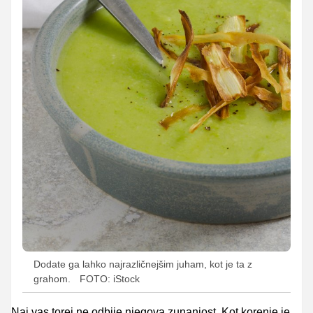
Dodate ga lahko najrazličnejšim juham, kot je ta z
grahom.
FOTO: iStock
Naj vas torej ne odbije njegova zunanjost. Kot korenje je