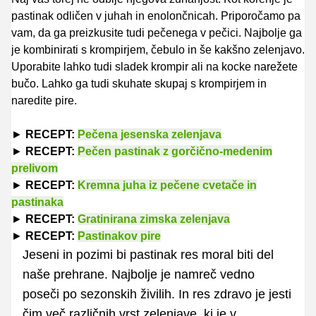
pastinak odličen v juhah in enolončnicah. Priporočamo pa
vam, da ga preizkusite tudi pečenega v pečici. Najbolje ga
je kombinirati s krompirjem, čebulo in še kakšno zelenjavo.
Uporabite lahko tudi sladek krompir ali na kocke narežete
bučo. Lahko ga tudi skuhate skupaj s krompirjem in
naredite pire.
►
RECEPT:
Pečena jesenska zelenjava
►
RECEPT:
Pečen pastinak z gorčično-medenim
prelivom
►
RECEPT:
Kremna juha iz pečene cvetače in
pastinaka
►
RECEPT:
Gratinirana zimska zelenjava
►
RECEPT:
Pastinakov pire
Jeseni in pozimi bi pastinak res moral biti del
naše prehrane. Najbolje je namreč vedno
poseči po sezonskih živilih. In res zdravo je jesti
čim več različnih vrst zelenjave, ki je v