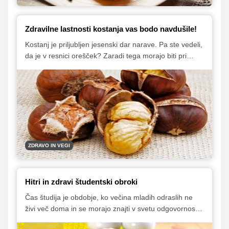
Zdravilne lastnosti kostanja vas bodo navdušile!
Kostanj je priljubljen jesenski dar narave. Pa ste vedeli,
da je v resnici orešček? Zaradi tega morajo biti pri
uživanju pozorni tisti, ki so na oreščke alergični. Sicer
pa gre za zdravo živilo, bogato z vlakninami, dobrimi
maščobami, minerali ter vitamini. Pazite le, koliko si ga
privoščite, če poskušate izgubiti kak kilogram.
ZDRAVO IN VEGI
Hitri in zdravi študentski obroki
Čas študija je obdobje, ko večina mladih odraslih ne
živi več doma in se morajo znajti v svetu odgovornosti
in samostojnosti, kamor spada tudi skrb za raznoliko in