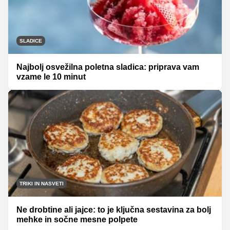
SLADICE
Najbolj osvežilna poletna sladica: priprava vam
vzame le 10 minut
TRIKI IN NASVETI
Ne drobtine ali jajce: to je ključna sestavina za bolj
mehke in sočne mesne polpete