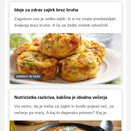
Ideje za zdrav zajtrk brez kruha
Zagotovo vas je veliko takih, ki si ne znate predstavljati
življenja brez kruha. A če se želite znebiti odvečnih
kilogramov ali ste občutljivi, morda celo alergični na
gluten, je dieta brez navadnega kruha nuja. Na srečo
je še veliko drugih kulinaričnih možnosti, s katerimi
lahko pričnete dan.
ZDRAVO IN VEGI
Nutricistka razkriva, kakšna je idealna večerja
Vsi vemo, da je treba za zajtrk in kosilo pojesti več, za
večerjo pa manj. A kaj to dejansko pomeni? Kaj je
ravno prav? Kaj pa je preveč? In katera živila izbrati?
Za pojasnilo smo prosili prehransko strokovnjakinjo