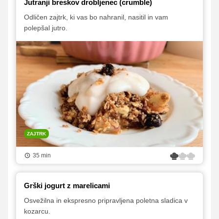
Jutranji breskov drobljenec (crumble)
Odličen zajtrk, ki vas bo nahranil, nasitil in vam
polepšal jutro.
ZAJTRK
35 min
Grški jogurt z marelicami
Osvežilna in ekspresno pripravljena poletna sladica v
kozarcu.