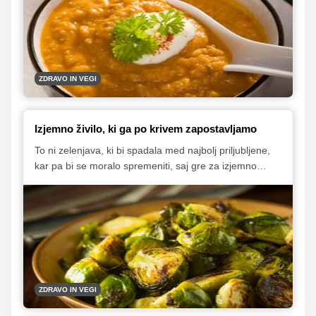
do solat in mehiških specialitet. Ob hladnejših večerih
pa se seveda še kako prileže topla lečina enolončnica,
ki jo lahko obogatimo z zelenjavo.
ZDRAVO IN VEGI
Izjemno živilo, ki ga po krivem zapostavljamo
To ni zelenjava, ki bi spadala med najbolj priljubljene,
kar pa bi se moralo spremeniti, saj gre za izjemno
živilo. Brstični ohrovt je res zdrav, vsebuje pa tudi
ogromno hranil, ki jih potrebujemo. Poleg tega gre za
nizkokalorično živilo, ki si ga torej brez skrbi lahko
privoščijo tudi tisti, ki poskušajo izgubiti kakšen
kilogram.
ZDRAVO IN VEGI