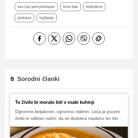
ves čas sem prehlajen
krvni tlak
holesterol
prebava
hujšanje
Sorodni članki
To živilo bi moralo biti v vsaki kuhinji
Ogromno beljakovin, ogromno vlaknin. Leča je poceni
živilo in odličen način, da se dodobra nasitimo ter hkrati
zaužijemo vrsto za nas koristnih hranil. Za povrh je
okusna in jo lahko dodamo k številnim jedem – od rižot