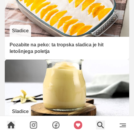
Sladice
Pozabite na peko: ta tropska sladica je hit
letošnjega poletja
Sladice
Puding brez kuhanja: preprost trik za pripravo v le
nekaj minutah