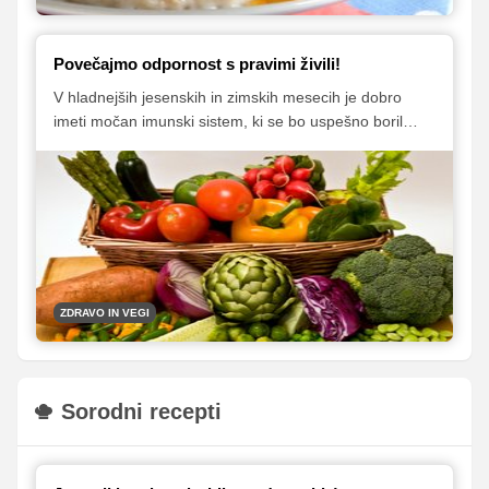
Povečajmo odpornost s pravimi živili!
V hladnejših jesenskih in zimskih mesecih je dobro
imeti močan imunski sistem, ki se bo uspešno boril
proti virusom. Odpornost je treba zgraditi, imunski
sistem pa okrepiti. Vas zanima, kako lahko to storimo?
ZDRAVO IN VEGI
Sorodni recepti