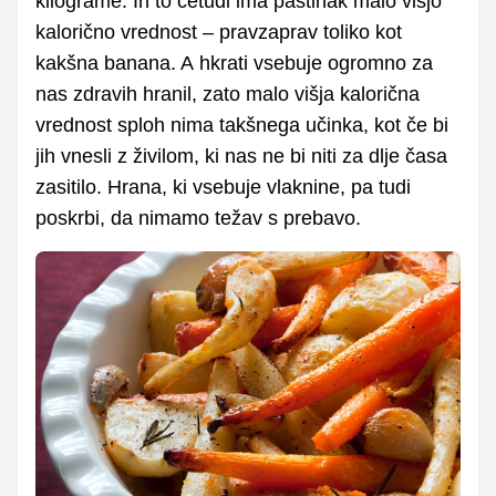
kilograme. In to četudi ima pastinak malo višjo
kalorično vrednost – pravzaprav toliko kot
kakšna banana. A hkrati vsebuje ogromno za
nas zdravih hranil, zato malo višja kalorična
vrednost sploh nima takšnega učinka, kot če bi
jih vnesli z živilom, ki nas ne bi niti za dlje časa
zasitilo. Hrana, ki vsebuje vlaknine, pa tudi
poskrbi, da nimamo težav s prebavo.