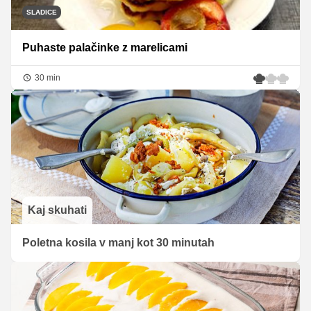
SLADICE
Puhaste palačinke z marelicami
30 min
Kaj skuhati
Poletna kosila v manj kot 30 minutah