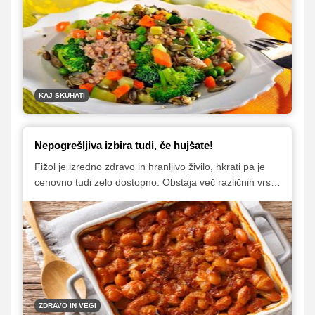
zdravo prehrano. Študentski boni so lahko odlična
alternativa, vseeno pa je vsake toliko treba poskrbeti
tudi za doma pripravljeno hrano. Kaj si torej lahko
študent v majhni študentski kuhinji na hitro ter zdravo
skuha?
KAJ SKUHATI
Nepogrešljiva izbira tudi, če hujšate!
Fižol je izredno zdravo in hranljivo živilo, hkrati pa je
cenovno tudi zelo dostopno. Obstaja več različnih vrst
in čisto vse so odličen vir beljakovin, mineralov,
antioksidantov ter prehranskih vlaknin. A treba je
vedeti, da je fižol nepopoln vir beljakovin. Kar pa ni
tako slabo, kot se sliši. Le vedeti je treba, kako ga
kombinirati.
ZDRAVO IN VEGI