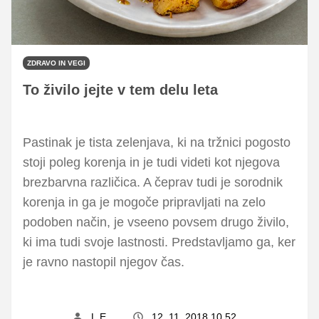
ZDRAVO IN VEGI
To živilo jejte v tem delu leta
Pastinak je tista zelenjava, ki na tržnici pogosto
stoji poleg korenja in je tudi videti kot njegova
brezbarvna različica. A čeprav tudi je sorodnik
korenja in ga je mogoče pripravljati na zelo
podoben način, je vseeno povsem drugo živilo,
ki ima tudi svoje lastnosti. Predstavljamo ga, ker
je ravno nastopil njegov čas.
L.E.
12. 11. 2018 10.52