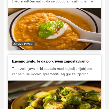
živilo in odličen način, da se dodobra nasitimo ter hkrati
zaužijemo vrsto za nas koristnih hranil. Za povrh je
okusna in jo lahko dodamo k številnim jedem – od rižot
do solat in mehiških specialitet. Ob hladnejših večerih
pa se seveda še kako prileže topla lečina enolončnica,
ki jo lahko obogatimo z zelenjavo.
ZDRAVO IN VEGI
Izjemno živilo, ki ga po krivem zapostavljamo
To ni zelenjava, ki bi spadala med najbolj priljubljene,
kar pa bi se moralo spremeniti, saj gre za izjemno
živilo. Brstični ohrovt je res zdrav, vsebuje pa tudi
ogromno hranil, ki jih potrebujemo. Poleg tega gre za
nizkokalorično živilo, ki si ga torej brez skrbi lahko
privoščijo tudi tisti, ki poskušajo izgubiti kakšen
kilogram.