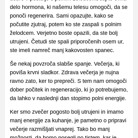
delo hormona, ki našemu telesu omogoči, da se
ponoči regenerira. Sami opazujte, kako se
počutite zjutraj, potem ko ste zaspali s polnim
želodcem. Verjetno boste opazili, da ste bolj
utrujeni. Četudi ste spali priporočenih osem ur,
ste imeli namreč manj kakovosten spanec.
Še nekaj povzroča slabše spanje. Večerja, ki
poviša krvni sladkor. Zdrava večerja je nujna
ravno zato, ker to prepreči. S tem nam omogoči
dober počitek in regeneracijo, ki jo potrebujemo,
da lahko v naslednji dan stopimo polni energije.
Ker smo zvečer pogosto bolj utrujeni in imamo
manj energije za kuhanje, je pametno o pripravi
večerje razmišljati vnaprej. Tako bo manj
možnosti, da bomo posegli po tistem, kar je