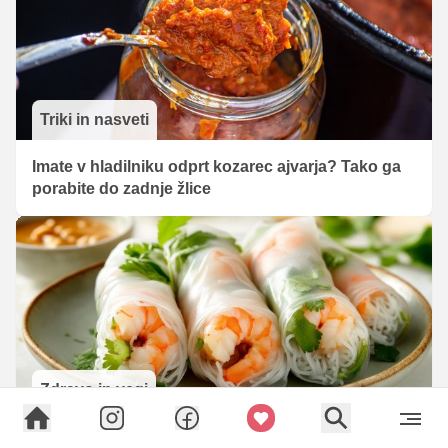
Triki in nasveti
Imate v hladilniku odprt kozarec ajvarja? Tako ga
porabite do zadnje žlice
Zdravo in vegi
Ideja za vroče dni, ki navduši z lahkotnostjo in