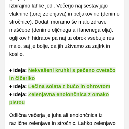
Izbirajmo lahke jedi. Večerjo naj sestavljajo
vlaknine (torej zelenjava) in beljakovine (denimo
stročnice). Dodati moramo še malo zdrave
maščobe (denimo oljčnega ali lanenega olja),
ogljikovih hidratov pa naj ta obrok vsebuje res
malo, saj je bolje, da jih uživamo za zajtrk in
kosilo.
♦
Ideja:
Nekvašeni kruhki s pečeno cvetačo
in čičeriko
♦
Ideja:
Lečina solata z bučo in ohrovtom
♦
Ideja:
Zelenjavna enolončnica z omako
pistou
Odlična večerja je juha ali enolončnica iz
različne zelenjave in stročnic. Lahko zelenjavo