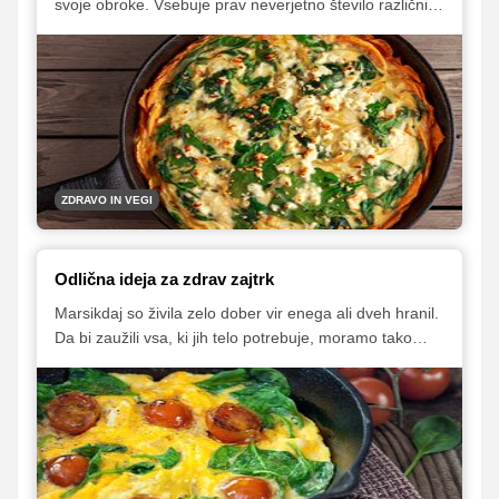
svoje obroke. Vsebuje prav neverjetno število različnih
vitaminov, mineralov in drugih snovi, ki nam koristijo.
Privoščiti bi si jo morali tudi vsi, ki si želijo izgubiti
odvečne kilograme, saj bi lahko rekli, da je idealno
živilo za hujšanje. Z njo namreč zaužijemo kopico
hranil, obenem pa ima nizko energijsko vrednost.
ZDRAVO IN VEGI
Odlična ideja za zdrav zajtrk
Marsikdaj so živila zelo dober vir enega ali dveh hranil.
Da bi zaužili vsa, ki jih telo potrebuje, moramo tako
redno uživati različno zdravo hrano. Jajca so drugačen
primer. Ne morejo se pohvaliti z večjo količino enega
hranila, temveč vsebujejo manjše količine cele kopice
različnih hranil.