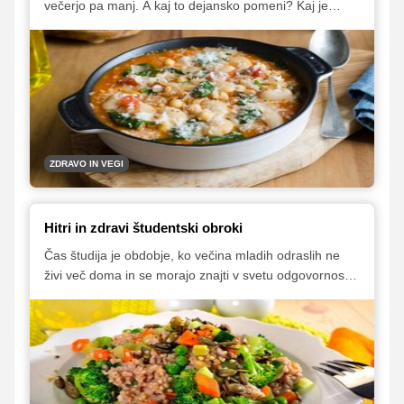
večerjo pa manj. A kaj to dejansko pomeni? Kaj je
ravno prav? Kaj pa je preveč? In katera živila izbrati?
Za pojasnilo smo prosili prehransko strokovnjakinjo
Karlo Klander, ki nam je dala tudi nekaj predlogov
jesenskih zdravih obrokov.
ZDRAVO IN VEGI
Hitri in zdravi študentski obroki
Čas študija je obdobje, ko večina mladih odraslih ne
živi več doma in se morajo znajti v svetu odgovornosti
in samostojnosti, kamor spada tudi skrb za raznoliko in
zdravo prehrano. Študentski boni so lahko odlična
alternativa, vseeno pa je vsake toliko treba poskrbeti
tudi za doma pripravljeno hrano. Kaj si torej lahko
študent v majhni študentski kuhinji na hitro ter zdravo
skuha?