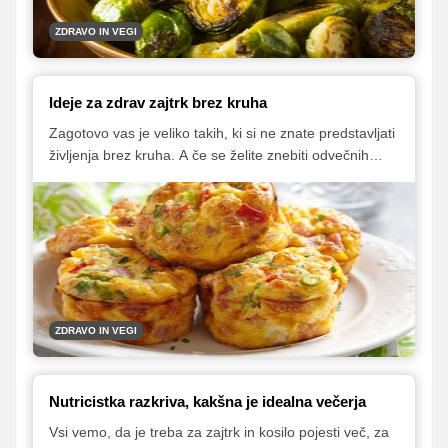
ZDRAVO IN VEGI
Ideje za zdrav zajtrk brez kruha
Zagotovo vas je veliko takih, ki si ne znate predstavljati
življenja brez kruha. A če se želite znebiti odvečnih
kilogramov ali ste občutljivi, morda celo alergični na
gluten, je dieta brez navadnega kruha nuja. Na srečo
je še veliko drugih kulinaričnih možnosti, s katerimi
lahko pričnete dan.
ZDRAVO IN VEGI
Nutricistka razkriva, kakšna je idealna večerja
Vsi vemo, da je treba za zajtrk in kosilo pojesti več, za