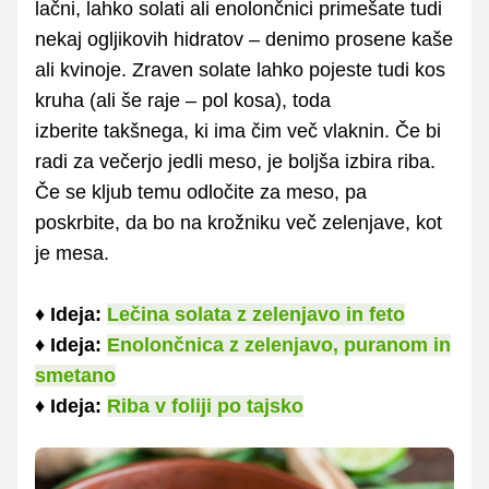
lačni, lahko solati ali enolončnici primešate tudi
nekaj ogljikovih hidratov – denimo prosene kaše
ali kvinoje. Zraven solate lahko pojeste tudi kos
kruha (ali še raje – pol kosa), toda
izberite takšnega, ki ima čim več vlaknin. Če bi
radi za večerjo jedli meso, je boljša izbira riba.
Če se kljub temu odločite za meso, pa
poskrbite, da bo na krožniku več zelenjave, kot
je mesa.
♦
Ideja:
Lečina solata z zelenjavo in feto
♦
Ideja:
Enolončnica z zelenjavo, puranom in
smetano
♦
Ideja:
Riba v foliji po tajsko