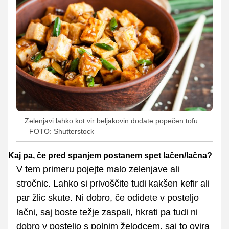
Zelenjavi lahko kot vir beljakovin dodate popečen tofu.
FOTO: Shutterstock
Kaj pa, če pred spanjem postanem spet lačen/lačna?
V tem primeru pojejte malo zelenjave ali
stročnic. Lahko si privoščite tudi kakšen kefir ali
par žlic skute. Ni dobro, če odidete v posteljo
lačni, saj boste težje zaspali, hkrati pa tudi ni
dobro v posteljo s polnim želodcem, saj to ovira