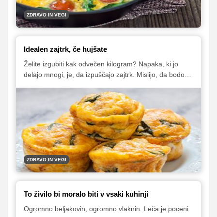
ZDRAVO IN VEGI
Idealen zajtrk, če hujšate
Želite izgubiti kak odvečen kilogram? Napaka, ki jo
delajo mnogi, je, da izpuščajo zajtrk. Mislijo, da bodo
tako v dnevu zaužili manj kalorij. A zgodi se ravno
nasprotno. Zvečer, ko bi morali pojesti le še kakšno
zelenjavno juho, dobijo nezadržno željo, da izropajo
hladilnik. Da bi to preprečili, začnite dan z zajtrkom. Naj
pa ta vsebuje zdrava živila, ki vam bodo pomagala
doseči cilj.
ZDRAVO IN VEGI
To živilo bi moralo biti v vsaki kuhinji
Ogromno beljakovin, ogromno vlaknin. Leča je poceni