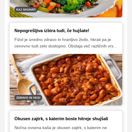
KAJ SKUHATI
Nepogrešljiva izbira tudi, če hujšate!
Fižol je izredno zdravo in hranljivo živilo, hkrati pa je
cenovno tudi zelo dostopno. Obstaja več različnih vrst
in čisto vse so odličen vir beljakovin, mineralov,
antioksidantov ter prehranskih vlaknin. A treba je
vedeti, da je fižol nepopoln vir beljakovin. Kar pa ni
tako slabo, kot se sliši. Le vedeti je treba, kako ga
kombinirati.
ZDRAVO IN VEGI
Okusen zajtrk, s katerim boste hitreje shujšali
Nočna ovsena kaša je okusen zajtrk, s katerim ne