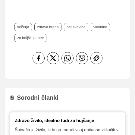
večerja
zdrava hrana
beljakovine
vlaknine
za boljši spanec
Sorodni članki
Zdravo živilo, idealno tudi za hujšanje
Špinača je živilo, ki bi ga morali vsaj občasno vključiti v