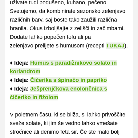
uživate tudi podušeno, kuhano, pečeno.
Svetujemo, da kombinirate sezonsko zelenjavo
različnih barv, saj boste tako zaužili različna
hranila. Okus izboljšajte z zelišči in začimbami.
Dodate lahko popečen tofu ali pa
zelenjavo prelijete s humusom (recepti
TUKAJ
).
♦
Ideja:
Humus s paradižnikovo solato in
koriandrom
♦
Ideja:
Čičerika s špinačo in papriko
♦
Ideja:
Ješprenjčkova enolončnica s
čičeriko in fižolom
V poletnem času, ki se bliža, si lahko privoščite
sveže solate, ki jim še vedno lahko vmešate
stročnice ali denimo feta sir. Če ste malo bolj