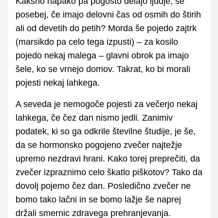
Kakšno napako pa pogosto delajo ljudje, še
posebej, če imajo delovni čas od osmih do štirih
ali od devetih do petih? Morda še pojedo zajtrk
(marsikdo pa celo tega izpusti) – za kosilo
pojedo nekaj malega – glavni obrok pa imajo
šele, ko se vrnejo domov. Takrat, ko bi morali
pojesti nekaj lahkega.
A seveda je nemogoče pojesti za večerjo nekaj
lahkega, če čez dan nismo jedli. Zanimiv
podatek, ki so ga odkrile številne študije, je še,
da se hormonsko pogojeno zvečer najtežje
upremo nezdravi hrani. Kako torej preprečiti, da
zvečer izpraznimo celo škatlo piškotov? Tako da
dovolj pojemo čez dan. Posledično zvečer ne
bomo tako lačni in se bomo lažje še naprej
držali smernic zdravega prehranjevanja.