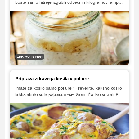
boste samo hitreje izgubili odvečnih kilogramov, ampak
se boste tudi izognili hitenju pred službo.
ZDRAVO IN VEGI
Priprava zdravega kosila v pol ure
Imate za kosilo samo pol ure? Preverite, kakšno kosilo
lahko skuhate in pojeste v tem času. Če imate v službi
kuhinjo, jo kar izkoristite. Ste doma blizu službe? Nič
lažjega, odpravite se domov in tam pojejte kosilo. Če
pa nimate nobene od naštetih možnosti, si kosilo
pripravite že zvečer in ga naslednji dan odnesite s
sabo v službo.