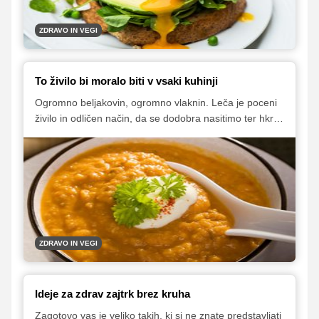
ZDRAVO IN VEGI
To živilo bi moralo biti v vsaki kuhinji
Ogromno beljakovin, ogromno vlaknin. Leča je poceni
živilo in odličen način, da se dodobra nasitimo ter hkrati
zaužijemo vrsto za nas koristnih hranil. Za povrh je
okusna in jo lahko dodamo k številnim jedem – od rižot
do solat in mehiških specialitet. Ob hladnejših večerih
pa se seveda še kako prileže topla lečina enolončnica,
ki jo lahko obogatimo z zelenjavo.
ZDRAVO IN VEGI
Ideje za zdrav zajtrk brez kruha
Zagotovo vas je veliko takih, ki si ne znate predstavljati