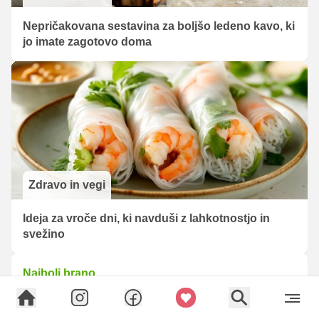
Nepričakovana sestavina za boljšo ledeno kavo, ki
jo imate zagotovo doma
Zdravo in vegi
Ideja za vroče dni, ki navduši z lahkotnostjo in
svežino
Najbolj brano
Bolj sočno kot jogurtovo: poletno pecivo, ki