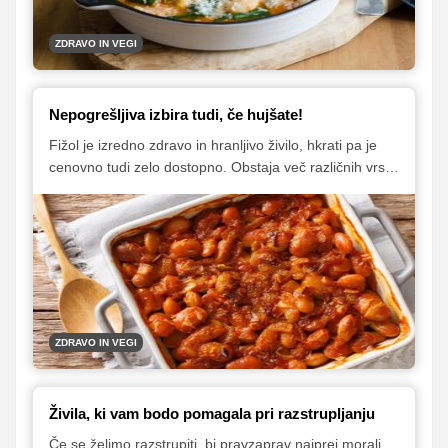
ZDRAVO IN VEGI
Nepogrešljiva izbira tudi, če hujšate!
Fižol je izredno zdravo in hranljivo živilo, hkrati pa je
cenovno tudi zelo dostopno. Obstaja več različnih vrst
in čisto vse so odličen vir beljakovin, mineralov,
antioksidantov ter prehranskih vlaknin. A treba je
vedeti, da je fižol nepopoln vir beljakovin. Kar pa ni
tako slabo, kot se sliši. Le vedeti je treba, kako ga
kombinirati.
ZDRAVO IN VEGI
Živila, ki vam bodo pomagala pri razstrupljanju
Če se želimo razstrupiti, bi pravzaprav najprej morali