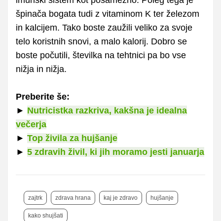
imunski sistem kot posamezno. Poleg tega je
špinača bogata tudi z vitaminom K ter železom
in kalcijem. Tako boste zaužili veliko za svoje
telo koristnih snovi, a malo kalorij. Dobro se
boste počutili, številka na tehtnici pa bo vse
nižja in nižja.
Preberite še:
►
Nutricistka razkriva, kakšna je idealna
večerja
►
Top živila za hujšanje
►
5 zdravih živil, ki jih moramo jesti januarja
zajtrk
zdrava hrana
kaj je zdravo
hujšanje
kako shujšati