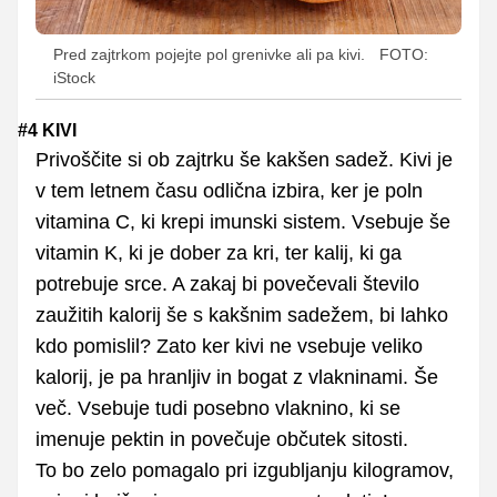
Pred zajtrkom pojejte pol grenivke ali pa kivi.
FOTO:
iStock
#4 KIVI
Privoščite si ob zajtrku še kakšen sadež. Kivi je
v tem letnem času odlična izbira, ker je poln
vitamina C, ki krepi imunski sistem. Vsebuje še
vitamin K, ki je dober za kri, ter kalij, ki ga
potrebuje srce. A zakaj bi povečevali število
zaužitih kalorij še s kakšnim sadežem, bi lahko
kdo pomislil? Zato ker kivi ne vsebuje veliko
kalorij, je pa hranljiv in bogat z vlakninami. Še
več. Vsebuje tudi posebno vlaknino, ki se
imenuje pektin in povečuje občutek sitosti.
To bo zelo pomagalo pri izgubljanju kilogramov,