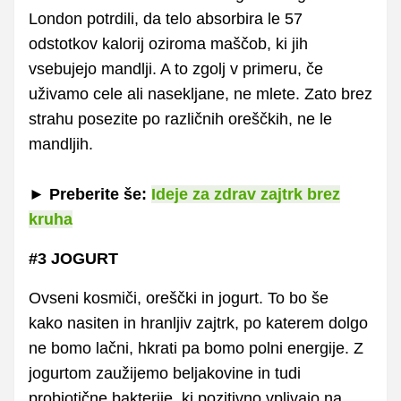
London potrdili, da telo absorbira le 57
odstotkov kalorij oziroma maščob, ki jih
vsebujejo mandlji. A to zgolj v primeru, če
uživamo cele ali nasekljane, ne mlete. Zato brez
strahu posezite po različnih oreščkih, ne le
mandljih.
►
Preberite še:
Ideje za zdrav zajtrk brez
kruha
#3 JOGURT
Ovseni kosmiči, oreščki in jogurt. To bo še
kako nasiten in hranljiv zajtrk, po katerem dolgo
ne bomo lačni, hkrati pa bomo polni energije. Z
jogurtom zaužijemo beljakovine in tudi
probiotične bakterije, ki pozitivno vplivajo na