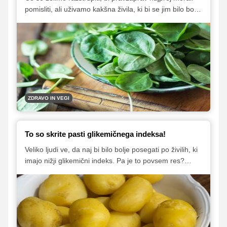
pomisliti, ali uživamo kakšna živila, ki bi se jim bilo bolje
vsaj za nekaj časa odreči. To pa so vsa predelana
živila, sladkarije, bela moka, predelane maščobe ...
našteva prehranska strokovnjakinja Karla Klander.
Nekaj časa lahko uživate tudi manj mleka in mlečnih
izdelkov ter glutena. Katera živila pa bi morali vključiti v
svoj jedilnik?
ZDRAVO IN VEGI
To so skrite pasti glikemičnega indeksa!
Veliko ljudi ve, da naj bi bilo bolje posegati po živilih, ki
imajo nižji glikemični indeks. Pa je to povsem res?
Lubenica denimo spada med živila z visokim
glikemičnim indeksom. Mar to pomeni, da ni zdravo, če
jo uživamo? S takšnimi vprašanji smo se obrnili na
prehransko strokovnjakinjo Mojco Cepuš, ki nam je
razložila, zakaj lahko po lubenici vsekakor posežemo