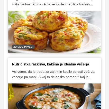
življenja brez kruha. A če se želite znebiti odvečnih
kilogramov ali ste občutljivi, morda celo alergični na
gluten, je dieta brez navadnega kruha nuja. Na srečo
je še veliko drugih kulinaričnih možnosti, s katerimi
lahko pričnete dan.
ZDRAVO IN VEGI
Nutricistka razkriva, kakšna je idealna večerja
Vsi vemo, da je treba za zajtrk in kosilo pojesti več, za
večerjo pa manj. A kaj to dejansko pomeni? Kaj je
ravno prav? Kaj pa je preveč? In katera živila izbrati?
Za pojasnilo smo prosili prehransko strokovnjakinjo
Karlo Klander, ki nam je dala tudi nekaj predlogov
jesenskih zdravih obrokov.