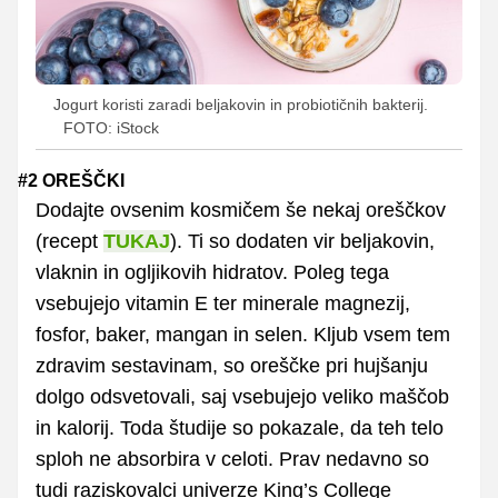
Jogurt koristi zaradi beljakovin in probiotičnih bakterij.
FOTO: iStock
#2 OREŠČKI
Dodajte ovsenim kosmičem še nekaj oreščkov
(recept
TUKAJ
). Ti so dodaten vir beljakovin,
vlaknin in ogljikovih hidratov. Poleg tega
vsebujejo vitamin E ter minerale magnezij,
fosfor, baker, mangan in selen. Kljub vsem tem
zdravim sestavinam, so oreščke pri hujšanju
dolgo odsvetovali, saj vsebujejo veliko maščob
in kalorij. Toda študije so pokazale, da teh telo
sploh ne absorbira v celoti. Prav nedavno so
tudi raziskovalci univerze King’s College