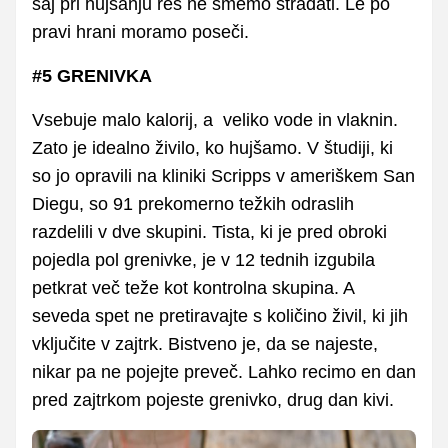
saj pri hujšanju res ne smemo stradati. Le po
pravi hrani moramo poseči.
#5 GRENIVKA
Vsebuje malo kalorij, a veliko vode in vlaknin.
Zato je idealno živilo, ko hujšamo. V študiji, ki
so jo opravili na kliniki Scripps v ameriškem San
Diegu, so 91 prekomerno težkih odraslih
razdelili v dve skupini. Tista, ki je pred obroki
pojedla pol grenivke, je v 12 tednih izgubila
petkrat več teže kot kontrolna skupina. A
seveda spet ne pretiravajte s količino živil, ki jih
vključite v zajtrk. Bistveno je, da se najeste,
nikar pa ne pojejte preveč. Lahko recimo en dan
pred zajtrkom pojeste grenivko, drug dan kivi.