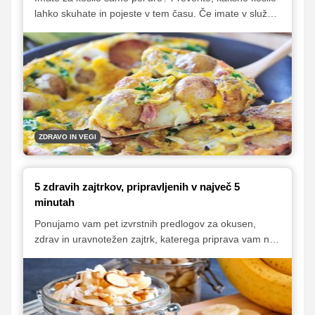
lahko skuhate in pojeste v tem času. Če imate v službi
kuhinjo, jo kar izkoristite. Ste doma blizu službe? Nič
lažjega, odpravite se domov in tam pojejte kosilo. Če
pa nimate nobene od naštetih možnosti, si kosilo
pripravite že zvečer in ga naslednji dan odnesite s
sabo v službo.
ZDRAVO IN VEGI
5 zdravih zajtrkov, pripravljenih v največ 5
minutah
Ponujamo vam pet izvrstnih predlogov za okusen,
zdrav in uravnotežen zajtrk, katerega priprava vam ne
bo vzela več kot 5 minut. Ker so narejeni kar v kozarcu
za vlaganje, so naši predlogi tudi odlična ideja za
zajtrk, ki ga lahko vzamete v službo.