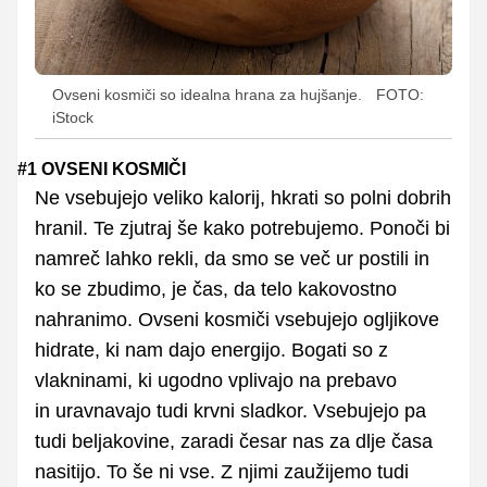
Ovseni kosmiči so idealna hrana za hujšanje.
FOTO:
iStock
#1 OVSENI KOSMIČI
Ne vsebujejo veliko kalorij, hkrati so polni dobrih
hranil. Te zjutraj še kako potrebujemo. Ponoči bi
namreč lahko rekli, da smo se več ur postili in
ko se zbudimo, je čas, da telo kakovostno
nahranimo. Ovseni kosmiči vsebujejo ogljikove
hidrate, ki nam dajo energijo. Bogati so z
vlakninami, ki ugodno vplivajo na prebavo
in uravnavajo tudi krvni sladkor. Vsebujejo pa
tudi beljakovine, zaradi česar nas za dlje časa
nasitijo. To še ni vse. Z njimi zaužijemo tudi