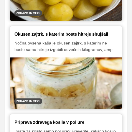
brez skrbi in zakaj ima včasih čokoladka celo nižji
glikemični indeks od sadja, čeprav to seveda še ne
pomeni, da je bolj zdrava.
ZDRAVO IN VEGI
Okusen zajtrk, s katerim boste hitreje shujšali
Nočna ovsena kaša je okusen zajtrk, s katerim ne
boste samo hitreje izgubili odvečnih kilogramov, ampak
se boste tudi izognili hitenju pred službo.
ZDRAVO IN VEGI
Priprava zdravega kosila v pol ure
Imate za kosilo samo pol ure? Preverite, kakšno kosilo