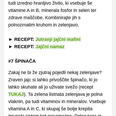
tudi izredno hranljivo živilo, ki vsebuje še
vitamine A in B, minerala fosfor in selen ter
zdrave maščobe. Kombinirajte jih s
polnozrnatim kruhom in zelenjavo.
►
RECEPT:
Jutranji jajčni mafini
► RECEPT:
Jajčni namaz
#7 ŠPINAČA
Zakaj ne bi že zjutraj pojedli nekaj zelenjave?
Zraven jajc si lahko privoščite špinačo, ki jo
lahko skuhate ali jo uživate svežo (recept
TUKAJ
). Ta zelena listnata zelenjava je polna
vlaknin, pa tudi vitaminov in mineralov. Vsebuje
vitamina A in C, ki skupaj še bolje krepita