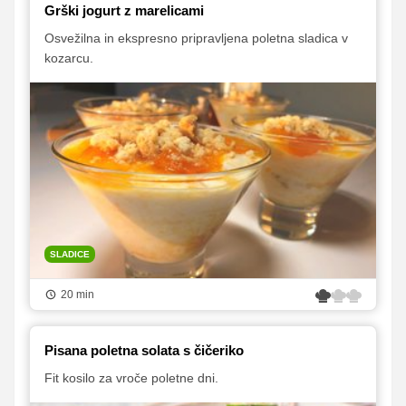
Grški jogurt z marelicami
Osvežilna in ekspresno pripravljena poletna sladica v
kozarcu.
SLADICE
20 min
Pisana poletna solata s čičeriko
Fit kosilo za vroče poletne dni.