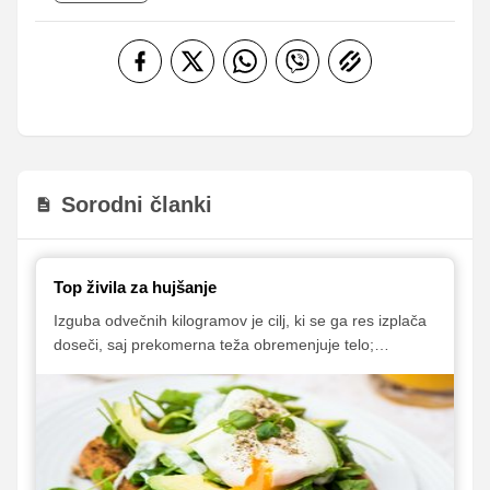
Sorodni članki
Top živila za hujšanje
Izguba odvečnih kilogramov je cilj, ki se ga res izplača
doseči, saj prekomerna teža obremenjuje telo;
kratkoročno vodi k slabšemu počutju, dolgoročno pa k
boleznim. A po katerih živilih poseči, če želimo
shujšati?