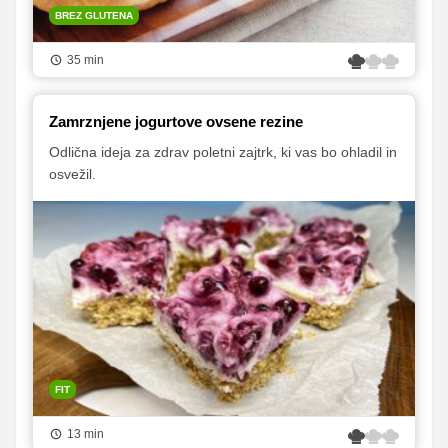
BREZ GLUTENA
35 min
Zamrznjene jogurtove ovsene rezine
Odlična ideja za zdrav poletni zajtrk, ki vas bo ohladil in
osvežil.
FIT
13 min