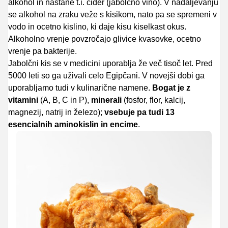
alkohol in nastane t.i. cider (jabolčno vino). V nadaljevanju
se alkohol na zraku veže s kisikom, nato pa se spremeni v
vodo in ocetno kislino, ki daje kisu kiselkast okus.
Alkoholno vrenje povzročajo glivice kvasovke, ocetno
vrenje pa bakterije.
Jabolčni kis se v medicini uporablja že več tisoč let. Pred
5000 leti so ga uživali celo Egipčani. V novejši dobi ga
uporabljamo tudi v kulinarične namene.
Bogat je z
vitamini
(A, B, C in P),
minerali
(fosfor, flor, kalcij,
magnezij, natrij in železo);
vsebuje pa tudi 13
esencialnih aminokislin in encime
.