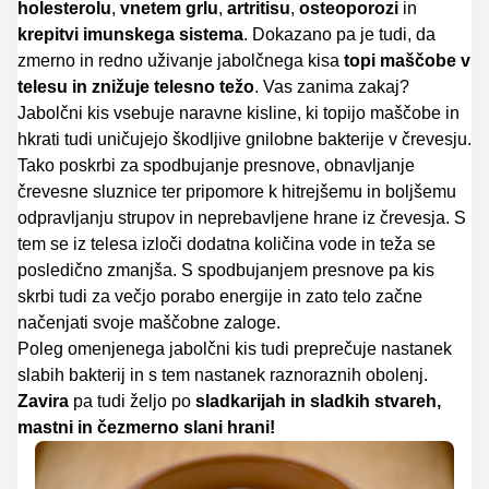
holesterolu
,
vnetem grlu
,
artritisu
,
osteoporozi
in
krepitvi imunskega sistema
. Dokazano pa je tudi, da
zmerno in redno uživanje jabolčnega kisa
topi maščobe v
telesu in znižuje telesno težo
. Vas zanima zakaj?
Jabolčni kis vsebuje naravne kisline, ki topijo maščobe in
hkrati tudi uničujejo škodljive gnilobne bakterije v črevesju.
Tako poskrbi za spodbujanje presnove, obnavljanje
črevesne sluznice ter pripomore k hitrejšemu in boljšemu
odpravljanju strupov in neprebavljene hrane iz črevesja. S
tem se iz telesa izloči dodatna količina vode in teža se
posledično zmanjša. S spodbujanjem presnove pa kis
skrbi tudi za večjo porabo energije in zato telo začne
načenjati svoje maščobne zaloge.
Poleg omenjenega jabolčni kis tudi preprečuje nastanek
slabih bakterij
in s tem nastanek raznoraznih obolenj.
Zavira
pa tudi željo po
sladkarijah in sladkih stvareh,
mastni in čezmerno slani hrani!