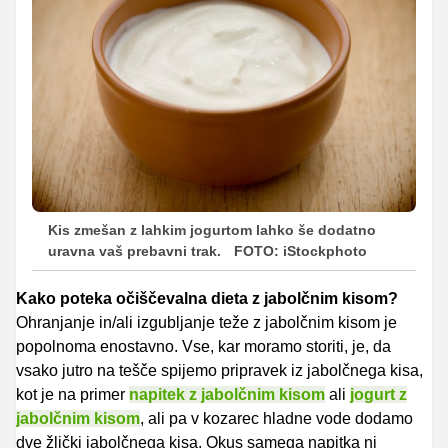
Kis zmešan z lahkim jogurtom lahko še dodatno
uravna vaš prebavni trak.
FOTO: iStockphoto
Kako poteka očiščevalna dieta z jabolčnim kisom?
Ohranjanje in/ali izgubljanje teže z jabolčnim kisom je
popolnoma enostavno. Vse, kar moramo storiti, je, da
vsako jutro na tešče spijemo pripravek iz jabolčnega kisa,
kot je na primer
napitek z jabolčnim kisom
ali
jogurt z
jabolčnim kisom
, ali pa v kozarec hladne vode dodamo
dve žlički jabolčnega kisa. Okus samega napitka ni