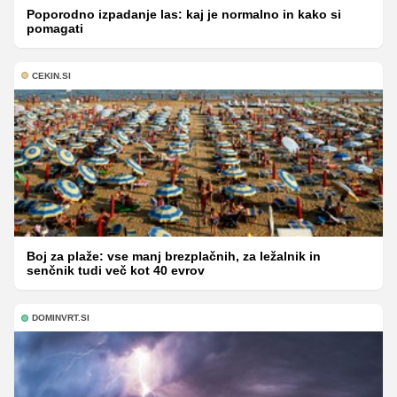
Poporodno izpadanje las: kaj je normalno in kako si
pomagati
CEKIN.SI
Boj za plaže: vse manj brezplačnih, za ležalnik in
senčnik tudi več kot 40 evrov
DOMINVRT.SI