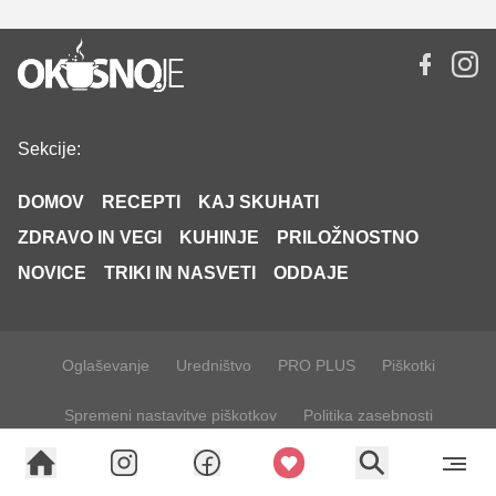
Sekcije:
DOMOV
RECEPTI
KAJ SKUHATI
ZDRAVO IN VEGI
KUHINJE
PRILOŽNOSTNO
NOVICE
TRIKI IN NASVETI
ODDAJE
Oglaševanje
Uredništvo
PRO PLUS
Piškotki
Spremeni nastavitve piškotkov
Politika zasebnosti
Splošni pogoji
Pravila ravnanja za zaščito otrok