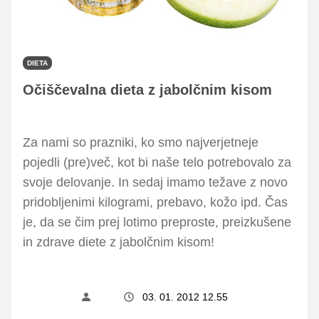
DIETA
Očiščevalna dieta z jabolčnim kisom
Za nami so prazniki, ko smo najverjetneje
pojedli (pre)več, kot bi naše telo potrebovalo za
svoje delovanje. In sedaj imamo težave z novo
pridobljenimi kilogrami, prebavo, kožo ipd. Čas
je, da se čim prej lotimo preproste, preizkušene
in zdrave diete z jabolčnim kisom!
03. 01. 2012 12.55