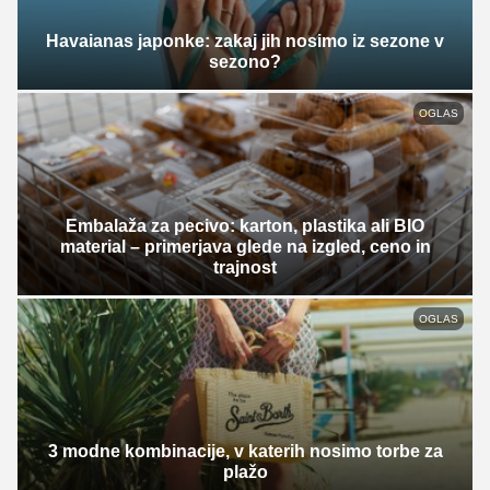
Havaianas japonke: zakaj jih nosimo iz sezone v
sezono?
OGLAS
Embalaža za pecivo: karton, plastika ali BIO
material – primerjava glede na izgled, ceno in
trajnost
OGLAS
3 modne kombinacije, v katerih nosimo torbe za
plažo