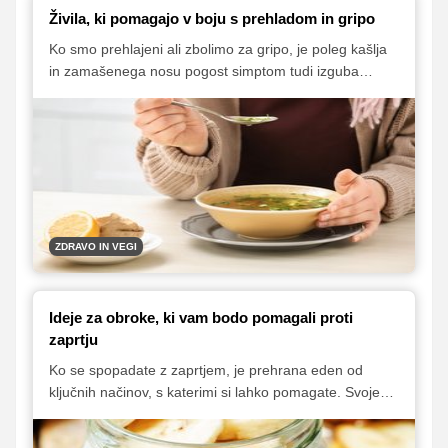
Živila, ki pomagajo v boju s prehladom in gripo
Ko smo prehlajeni ali zbolimo za gripo, je poleg kašlja
in zamašenega nosu pogost simptom tudi izguba
apetita. Vseeno pa je tudi v času bolezni prehrana
ključnega pomena, saj lahko telo le tako ohrani moč in
se ubrani pred škodljivimi vsiljivci.
ZDRAVO IN VEGI
Ideje za obroke, ki vam bodo pomagali proti
zaprtju
Ko se spopadate z zaprtjem, je prehrana eden od
ključnih načinov, s katerimi si lahko pomagate. Svoje
obroke lahko prilagodite tako, da bodo vsebovali
ključna hranila, še zlasti vlaknine in tekočino, ki