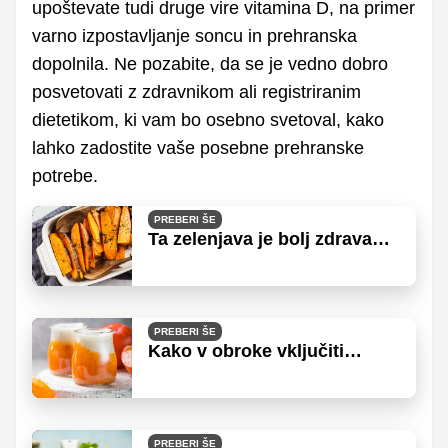
upoštevate tudi druge vire vitamina D, na primer
varno izpostavljanje soncu in prehranska
dopolnila. Ne pozabite, da se je vedno dobro
posvetovati z zdravnikom ali registriranim
dietetikom, ki vam bo osebno svetoval, kako
lahko zadostite vaše posebne prehranske
potrebe.
PREBERI ŠE
Ta zelenjava je bolj zdrava
kuhana kot surova
PREBERI ŠE
Kako v obroke vključiti
dovolj vitamina C?
PREBERI ŠE