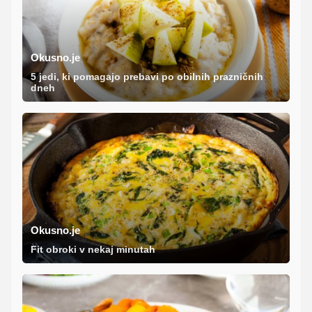
Okusno.je
5 jedi, ki pomagajo prebavi po obilnih prazničnih
dneh
Okusno.je
Fit obroki v nekaj minutah