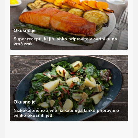
Okusno.je
Super recepti, ki jih lahko pripravite v cvrtniku na
vroč zrak
Okusno.je
Nizkokalorično živilo, iz katerega lahko pripravimo
veliko okusnih jedi