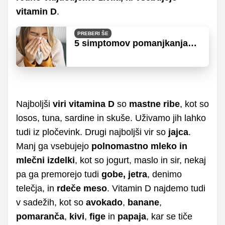
vitamin D
.
PREBERI ŠE
5 simptomov pomanjkanja
vitamina D
Najboljši
viri vitamina D
so
mastne ribe
, kot so
losos, tuna, sardine in skuše. Uživamo jih lahko
tudi iz pločevink. Drugi najboljši vir so
jajca
.
Manj ga vsebujejo
polnomastno mleko in
mlečni izdelki
, kot so jogurt, maslo in sir, nekaj
pa ga premorejo tudi
gobe, jetra
, denimo
telečja, in
rdeče meso
. Vitamin D najdemo tudi
v sadežih, kot so
avokado
,
banane
,
pomaranča
,
kivi
,
fige
in
papaja
, kar se tiče