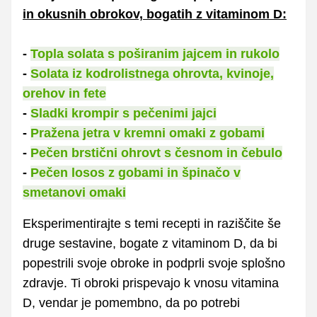
in okusnih obrokov, bogatih z vitaminom D:
-
Topla solata s poširanim jajcem in rukolo
-
Solata iz kodrolistnega ohrovta, kvinoje,
orehov in fete
-
Sladki krompir s pečenimi jajci
-
Pražena jetra v kremni omaki z gobami
-
Pečen brstični ohrovt s česnom in čebulo
-
Pečen losos z gobami in špinačo v
smetanovi omaki
Eksperimentirajte s temi recepti in raziščite še
druge sestavine, bogate z vitaminom D, da bi
popestrili svoje obroke in podprli svoje splošno
zdravje. Ti obroki prispevajo k vnosu vitamina
D, vendar je pomembno, da po potrebi