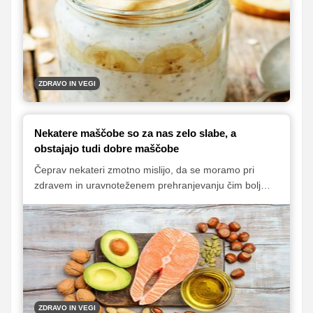
preprečujejo in lajšajo zaprtje. Začnite z zajtrkom,
nadaljujte s kosilom in ne pozabite tudi na večerjo. V
pomoč pri načrtovanju obrokov naj vam služijo naši
predlogi.
ZDRAVO IN VEGI
Nekatere maščobe so za nas zelo slabe, a
obstajajo tudi dobre maščobe
Čeprav nekateri zmotno mislijo, da se moramo pri
zdravem in uravnoteženem prehranjevanju čim bolj
izogibati uživanju maščob, to v resnici ne drži povsem.
Maščobe nam dajejo energijo in sodijo med
makrohranila, zato predstavljajo pomemben del naše
prehrane. Je pa zelo pomembno, da vemo, da so
nekatere maščobe za nas dobre, obstajajo pa tudi
take, ki zdravju škodijo in pospešijo nastanek različnih
bolezni.
ZDRAVO IN VEGI