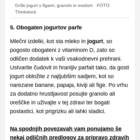
Grški jogurt s figami, granolo in medom
FOTO:
Thinkstock
5. Obogaten jogurtov parfe
Mlečni izdelki, kot sta mleko in
jogurt
, so
pogosto obogateni z vitaminom D, zato so
odličen dodatek k vaši vsakodnevni prehrani.
Ustvarite čudovit in hranljiv parfait tako, da gosti
jogurt obložite z najljubšim sadjem, kot so
narezane banane, papaja, kiviji ali fige. Po vrhu
za dodatno hrustljavost posujte granolo ali
oreščke in uživajte v tej zdravi ter bogati
poslastici, kot prigrizku ali lahki sladici.
Na spodnjih povezavah vam ponujamo še
nekaj odličnih predlogov za pripravo zdravih