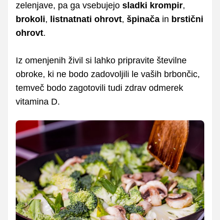
zelenjave, pa ga vsebujejo
sladki krompir
,
brokoli
,
listnatnati ohrovt
,
špinača
in
brstični
ohrovt
.
Iz omenjenih živil si lahko pripravite številne
obroke, ki ne bodo zadovoljili le vaših brbončic,
temveč bodo zagotovili tudi zdrav odmerek
vitamina D.