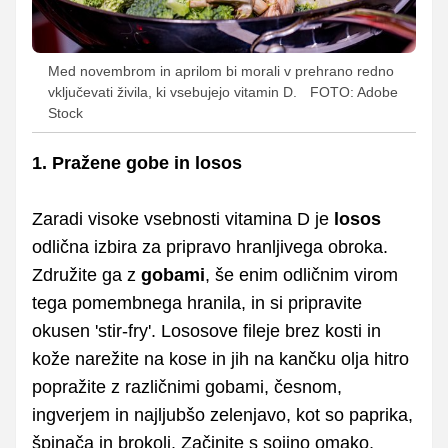
Med novembrom in aprilom bi morali v prehrano redno
vključevati živila, ki vsebujejo vitamin D.
FOTO: Adobe
Stock
1. Pražene gobe in losos
Zaradi visoke vsebnosti vitamina D je
losos
odlična izbira za pripravo hranljivega obroka.
Združite ga z
gobami
, še enim odličnim virom
tega pomembnega hranila, in si pripravite
okusen 'stir-fry'. Lososove fileje brez kosti in
kože narežite na kose in jih na kančku olja hitro
popražite z različnimi gobami, česnom,
ingverjem in najljubšo zelenjavo, kot so paprika,
špinača in brokoli. Začinite s sojino omako,