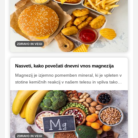
vnetja in se jim je v izogib težavam bolje odpovedati.
ZDRAVO IN VEGI
Nasveti, kako povečati dnevni vnos magnezija
Magnezij je izjemno pomemben mineral, ki je vpleten v
stotine kemičnih reakcij v našem telesu in vpliva tako
na naše telesno kot tudi mentalno počutje. Dnevne
potrebe lahko zagotovimo z uživanjem hrane z visoko
vsebnostjo magnezija. Preverite, v katerih živilih se ta
esencialni mineral nahaja!
ZDRAVO IN VEGI