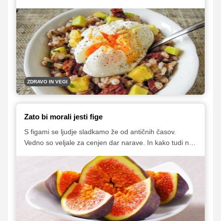
živilih, ki so bogata s prehranskimi vlakninami. Njihovo
uživanje ima več pozitivnih koristi. Med drugim ste
lahko hitreje siti, kar lahko tudi pomaga doseči in
vzdrževati primerno telesno težo.
ZDRAVO IN VEGI
Zato bi morali jesti fige
S figami se ljudje sladkamo že od antičnih časov.
Vedno so veljale za cenjen dar narave. In kako tudi ne
bi, ko pa so polne vlaknin, vitaminov in mineralov. Pa
še naravno sladke! In zdrave niso le sveže, temveč tudi
suhe fige.