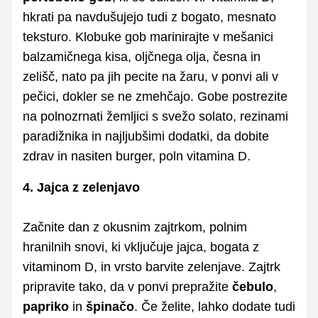
hkrati pa navdušujejo tudi z bogato, mesnato
teksturo. Klobuke gob marinirajte v mešanici
balzamičnega kisa, oljčnega olja, česna in
zelišč, nato pa jih pecite na žaru, v ponvi ali v
pečici, dokler se ne zmehčajo. Gobe postrezite
na polnozrnati žemljici s svežo solato, rezinami
paradižnika in najljubšimi dodatki, da dobite
zdrav in nasiten burger, poln vitamina D.
4. Jajca z zelenjavo
Začnite dan z okusnim zajtrkom, polnim
hranilnih snovi, ki vključuje jajca, bogata z
vitaminom D, in vrsto barvite zelenjave. Zajtrk
pripravite tako, da v ponvi prepražite
čebulo
,
papriko
in
špinačo
. Če želite, lahko dodate tudi