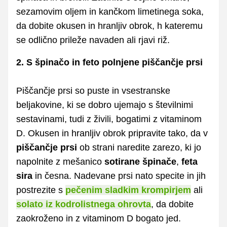
sezamovim oljem in kančkom limetinega soka,
da dobite okusen in hranljiv obrok, h kateremu
se odlično prileže navaden ali rjavi riž.
2. S špinačo in feto polnjene piščančje prsi
Piščančje prsi so puste in vsestranske
beljakovine, ki se dobro ujemajo s številnimi
sestavinami, tudi z živili, bogatimi z vitaminom
D. Okusen in hranljiv obrok pripravite tako, da v
piščančje prsi
ob strani naredite zarezo, ki jo
napolnite z mešanico
sotirane špinače
,
feta
sira
in česna. Nadevane prsi nato specite in jih
postrezite s
pečenim sladkim krompirjem
ali
solato iz kodrolistnega ohrovta
, da dobite
zaokroženo in z vitaminom D bogato jed.