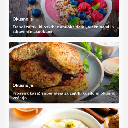
Okusno.je
Trendi zajtrk, ki oskrbi z antioksidanti, vlakninami in
zdravimi maščobami
Okusno.je
Prosena kaša: super ideja za zajtrk, kosilo in okusno
večerjo