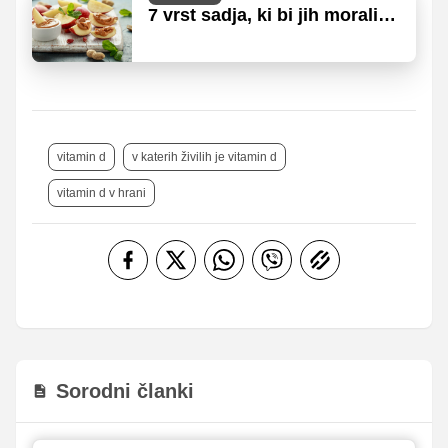
7 vrst sadja, ki bi jih morali
jesti za več energije
vitamin d
v katerih živilih je vitamin d
vitamin d v hrani
Sorodni članki