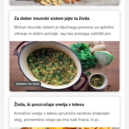
Za dober imunski sistem jejte ta živila
Močan imunski sistem je ključnega pomena za splošno
zdravje in dobro počutje, saj nas pomaga zaščititi pred
škodljivimi vplivi okolja in zmanjša tveganje za okužbe.
K dobri imunosti pripomore tudi zdrava in
uravnotežena prehrana, bogata z živili, ki pomagajo
krepiti vaš imunski sistem in vas ohranjajo zdrave.
ZDRAVO IN VEGI
Živila, ki povzročajo vnetja v telesu
Kronična vnetja v telesu povzroča nezdrav življenjski
slog, pomembno vlogo pa ima tudi hrana, ki jo
uživamo. Predstavljamo vam šest živil, ki povzročajo