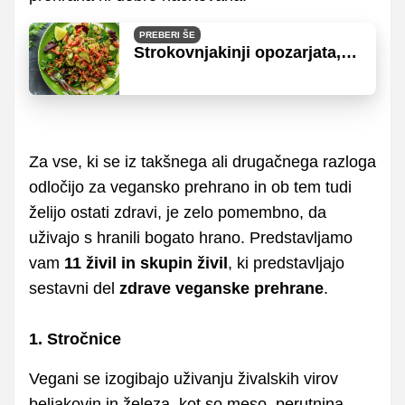
PREBERI ŠE
Strokovnjakinji opozarjata,
da je rastlinska prehrana
lahko tudi nezdrava
Za vse, ki se iz takšnega ali drugačnega razloga
odločijo za vegansko prehrano in ob tem tudi
želijo ostati zdravi, je zelo pomembno, da
uživajo s hranili bogato hrano. Predstavljamo
vam
11 živil in skupin živil
, ki predstavljajo
sestavni del
zdrave veganske prehrane
.
1. Stročnice
Vegani se izogibajo uživanju živalskih virov
beljakovin in železa, kot so meso, perutnina,