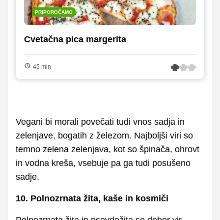
PRIPOROČAMO
Cvetačna pica margerita
45 min
Vegani bi morali povečati tudi vnos sadja in
zelenjave, bogatih z železom. Najboljši viri so
temno zelena zelenjava, kot so špinača, ohrovt
in vodna kreša, vsebuje pa ga tudi posušeno
sadje.
10. Polnozrnata žita, kaše in kosmiči
Polnozrnata žita in psevdožita so dober vir