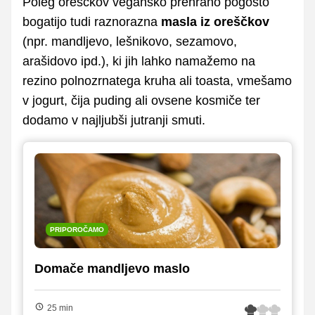
Poleg oreščkov vegansko prehrano pogosto
bogatijo tudi raznorazna
masla iz oreščkov
(npr. mandljevo, lešnikovo, sezamovo,
arašidovo ipd.), ki jih lahko namažemo na
rezino polnozrnatega kruha ali toasta, vmešamo
v jogurt, čija puding ali ovsene kosmiče ter
dodamo v najljubši jutranji smuti.
PRIPOROČAMO
Domače mandljevo maslo
25 min