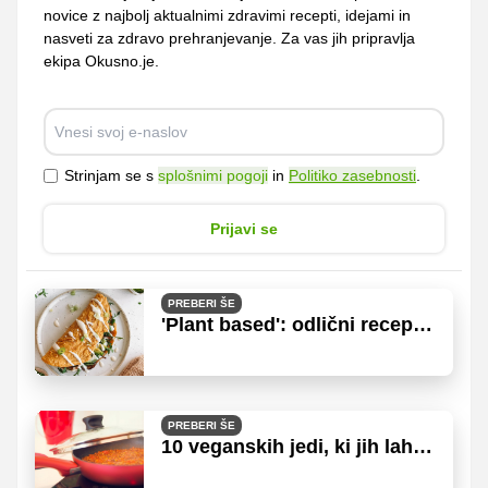
novice z najbolj aktualnimi zdravimi recepti, idejami in
nasveti za zdravo prehranjevanje. Za vas jih pripravlja
ekipa Okusno.je.
Strinjam se s
splošnimi pogoji
in
Politiko zasebnosti
.
Prijavi se
PREBERI ŠE
'Plant based': odlični recepti
za začetnike (tudi za tri
brezgrešne sladice)
PREBERI ŠE
10 veganskih jedi, ki jih lahko
vsak pripravi