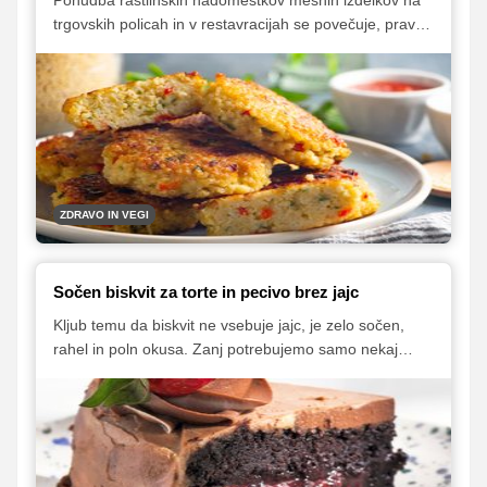
trgovskih policah in v restavracijah se povečuje, prav
tako tudi povpraševanje po njih. Vse bolj se uveljavlja t.
i. rastlinsko prehranjevanje. A ne gre le za modni trend,
pač pa nekaj, kar spodbujajo tudi okoljevarstveniki, saj
bi lahko pomagalo zmanjšati izpuste toplogrednih
plinov. Nenazadnje ima prehranjevanje s pretežno
rastlinskimi viri hrane tudi številne prednosti za zdravje.
ZDRAVO IN VEGI
Sočen biskvit za torte in pecivo brez jajc
Kljub temu da biskvit ne vsebuje jajc, je zelo sočen,
rahel in poln okusa. Zanj potrebujemo samo nekaj
preprostih sestavin iz domače shrambe, če želimo, da
bo primeren tudi za vegane in vse z laktozno
intoleranco, namesto mleka uporabimo nesladkan
rastlinski napitek ali vodo. Kot boste lahko prebrali v
samem receptu, za biskvit potrebujemo tudi malo kisa,