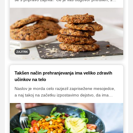
za vas prava rešitev zdravi in okusni jutranji piškoti, ki
si jih lahko pripravite na zalogo in jih imate tako vedno
pri roki, ko si zaradi jutranje naglice ne utegnete
pripraviti zajtrka, lahko pa jih odnesete tudi v službo in
si jih privoščite za malico.
ZAJTRK
Takšen način prehranjevanja ima veliko zdravih
učinkov na telo
Naslov je morda celo razjezil zaprisežene mesojedce,
a naj takoj na začetku izpostavimo dejstvo, da ima
hrana rastlinskega izvora ogromno zdravilnih učinkov
na telo. Zato velja razmisliti o vsaj delnih spremembah
jedilnika in hkrati o postopnem prehodu, ob katerem se
bo zagotovo izboljšalo vaše psihofizično stanje,
obenem pa boste prihranili tudi kakšen evro.