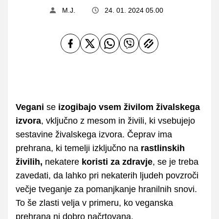
M.J.
24. 01. 2024 05.00
Vegani
se
izogibajo vsem živilom živalskega
izvora
, vključno z mesom in živili, ki vsebujejo
sestavine živalskega izvora. Čeprav ima
prehrana, ki temelji izključno na
rastlinskih
živilih,
nekatere
koristi za zdravje
, se je treba
zavedati, da lahko pri nekaterih ljudeh povzroči
večje tveganje za pomanjkanje hranilnih snovi.
To še zlasti velja v primeru, ko veganska
prehrana ni dobro načrtovana.