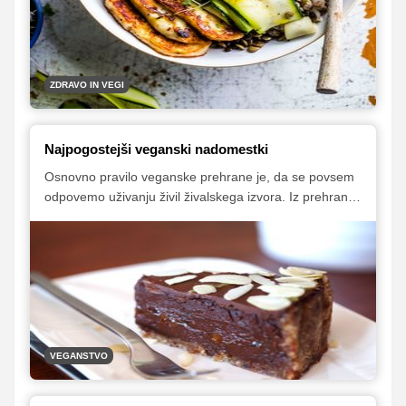
zaobljenem Budinem trebuhu, sestavljene pa so iz
izbranih živil različnih prehranskih skupin.
ZDRAVO IN VEGI
Najpogostejši veganski nadomestki
Osnovno pravilo veganske prehrane je, da se povsem
odpovemo uživanju živil živalskega izvora. Iz prehrane
moramo tako izključiti meso, ribe, mlečne izdelke, jajca
in tudi med. Da bo ustvarjanje veganskih jedi lažje,
vam predstavljamo nekaj najbolj uporabnih in okusih
veganskih nadomestkov, s katerimi boste brez težav
pripravili odlične in zdrave jedi po svojem okusu.
VEGANSTVO