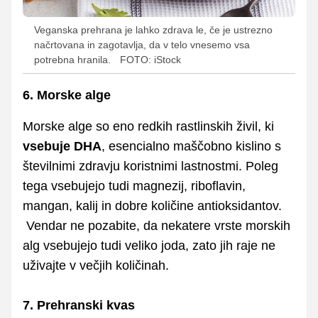
Veganska prehrana je lahko zdrava le, če je ustrezno
načrtovana in zagotavlja, da v telo vnesemo vsa
potrebna hranila.
FOTO: iStock
6. Morske alge
Morske alge so eno redkih rastlinskih živil, ki
vsebuje DHA
, esencialno maščobno kislino s
številnimi zdravju koristnimi lastnostmi. Poleg
tega vsebujejo tudi magnezij, riboflavin,
mangan, kalij in dobre količine antioksidantov.
Vendar ne pozabite, da nekatere vrste morskih
alg vsebujejo tudi veliko joda, zato jih raje ne
uživajte v večjih količinah.
7. Prehranski kvas