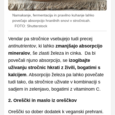
Namakanje, fermentacija in pravilno kuhanje lahko
povečajo absorpcijo hranilnih snovi v stročnicah.
FOTO: Shutterstock
Vendar pa stročnice vsebujejo tudi precej
antinutrientov
, ki lahko
zmanjšajo absorpcijo
mineralov
, še zlasti železa in cinka. Da bi
povečali njuno absorpcijo, se
izogibajte
uživanju stročnic hkrati z živili, bogatimi s
kalcijem
. Absorpcijo železa pa lahko povečate
tudi tako, da stročnice uživate v kombinaciji s
sadjem in zelenjavo, bogatimi z vitaminom C.
2. Oreščki in maslo iz oreščkov
Oreščki so dober dodatek k veganski prehrani.