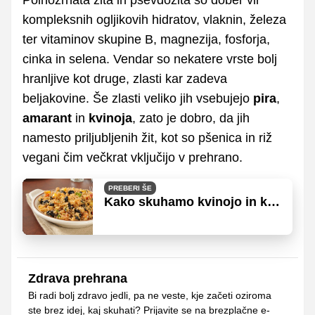
kompleksnih ogljikovih hidratov, vlaknin, železa
ter vitaminov skupine B, magnezija, fosforja,
cinka in selena. Vendar so nekatere vrste bolj
hranljive kot druge, zlasti kar zadeva
beljakovine. Še zlasti veliko jih vsebujejo
pira
,
amarant
in
kvinoja
, zato je dobro, da jih
namesto priljubljenih žit, kot so pšenica in riž
vegani čim večkrat vključijo v prehrano.
PREBERI ŠE
Kako skuhamo kvinojo in kaj
lahko iz nje pripravimo?
Zdrava prehrana
Bi radi bolj zdravo jedli, pa ne veste, kje začeti oziroma
ste brez idej, kaj skuhati? Prijavite se na brezplačne e-