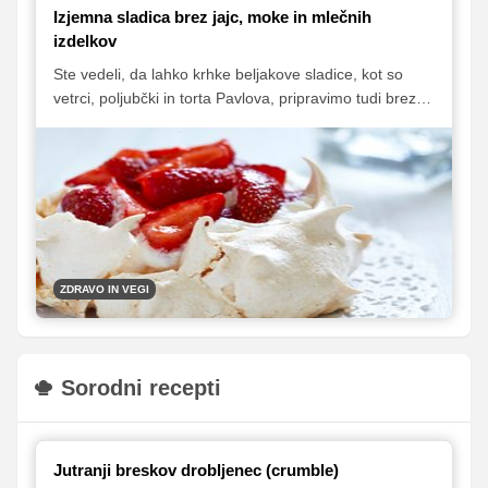
Izjemna sladica brez jajc, moke in mlečnih
izdelkov
Ste vedeli, da lahko krhke beljakove sladice, kot so
vetrci, poljubčki in torta Pavlova, pripravimo tudi brez
jajc? Potrebujemo samo sladkor v prahu in tekočino iz
pločevinke čičerike. Tekočina je namreč odličen
nadomestek za beljake in se s stepanjem spremeni v
rahel, snežno-beli sneg, iz katerega lahko pripravimo
odlične sladice.
ZDRAVO IN VEGI
Sorodni recepti
Jutranji breskov drobljenec (crumble)