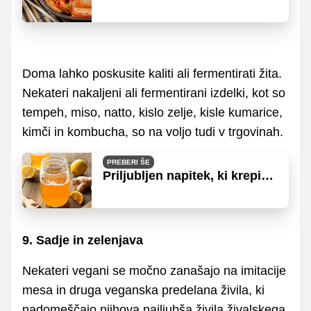
črevesja
Doma lahko poskusite kaliti ali fermentirati žita.
Nekateri nakaljeni ali fermentirani izdelki, kot so
tempeh, miso, natto, kislo zelje, kisle kumarice,
kimči in kombucha, so na voljo tudi v trgovinah.
PREBERI ŠE
Priljubljen napitek, ki krepi
imunski sistem in izboljša
prebavo
9. Sadje in zelenjava
Nekateri vegani se močno zanašajo na imitacije
mesa in druga veganska predelana živila, ki
nadomeščajo njihova najljubša živila živalskega