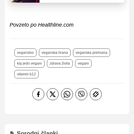
Povzeto po Healthline.com
veganstvo
veganska hrana
veganska prehrana
kaj jedo vegani
zdrava živila
vegani
vitamin b12
Sorodni članki