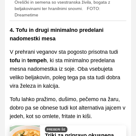
Oreščki in semena so vsestranska živila, bogata z
beljakovinami ter hranilnimi snovmi.
FOTO:
Dreametime
4. Tofu in drugi minimalno predelani
nadomestki mesa
V prehrani veganov sta pogosto prisotna tudi
tofu
in
tempeh
, ki sta minimalno predelana
mesna nadomestka iz soje. Oba vsebujeta
veliko beljakovin, poleg tega pa sta tudi dobra
vira železa in kalcija.
Tofu lahko pražimo, dušimo, pečemo na žaru,
dobro pa se obnese tudi kot alternativa jajcem v
jedeh, kot so omlete, fritate in kiši.
PREBERI ŠE
Triki za pripravo okusnega