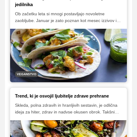
jedilnika
Ob začetku leta si mnogi postavljajo novoletne
zaobljube. Januar je zato poznan kot mesec izzivov in
novih začetkov. Že sedmo leto zapored se tudi številni
Slovenci pridružujejo svetovnemu izzivu, da se v
mesecu januarju prehranjujejo izključno z rastlinsko
hrano.
VEGANSTVO
Trend, ki je osvojil ljubitelje zdrave prehrane
Skleda, polna zdravih in hranljivih sestavin, je odlična
ideja za hiter, zdrav in nadvse okusen obrok. Takšnim
hranljivim skledam v tujini pravijo "Buddha bowl" tudi
"Budah bowl" (Budina skleda) in so pravi prehranski hit
med ljubitelji zdrave prehrane. Ime naj bi dobile po