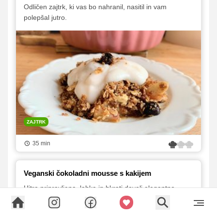
Odličen zajtrk, ki vas bo nahranil, nasitil in vam
polepšal jutro.
ZAJTRK
35 min
Veganski čokoladni mousse s kakijem
Hitro pripravljena, lahka in hkrati dovolj elegantna
sladica, da jo brez slabe vesti postrežemo tudi med
praznik.i