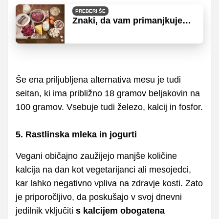
PREBERI ŠE
Znaki, da vam primanjkuje
vitamina B12
Še ena priljubljena alternativa mesu je tudi
seitan, ki ima približno 18 gramov beljakovin na
100 gramov. Vsebuje tudi železo, kalcij in fosfor.
5. Rastlinska mleka in jogurti
Vegani običajno zaužijejo manjše količine
kalcija na dan kot vegetarijanci ali mesojedci,
kar lahko negativno vpliva na zdravje kosti. Zato
je priporočljivo, da poskušajo v svoj dnevni
jedilnik vključiti
s kalcijem obogatena