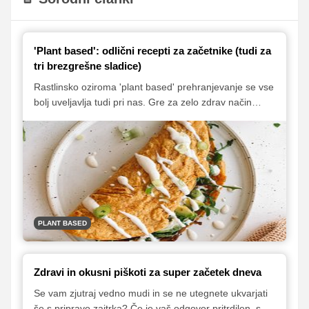
'Plant based': odlični recepti za začetnike (tudi za
tri brezgrešne sladice)
Rastlinsko oziroma 'plant based' prehranjevanje se vse
bolj uveljavlja tudi pri nas. Gre za zelo zdrav način
prehranjevanja, ki ga spodbujajo tudi okoljevarstveniki,
saj v tem primeru posegamo po okolju in podnebju
prijaznejši hrani. In če mislite, da z uporabo izključno
rastlinskih surovin ne morete pripraviti okusnega
obroka, se pošteno motite. Tudi sladice so lahko zelo
okusne! Preletite spodnji seznam receptov in se
prepričajte, da je lahko rastlinsko prehranjevanje zelo
okusno, barvito, predvsem pa zdravo in hranljivo.
PLANT BASED
Zdravi in okusni piškoti za super začetek dneva
Se vam zjutraj vedno mudi in se ne utegnete ukvarjati
še s pripravo zajtrka? Če je vaš odgovor pritrdilen, so