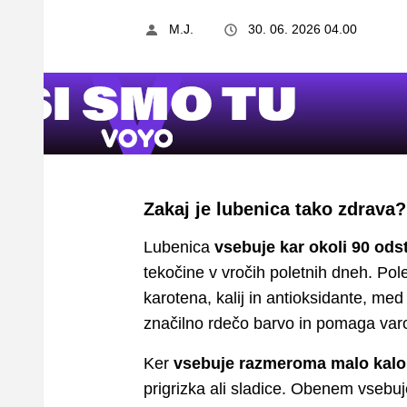
M.J.
30. 06. 2026 04.00
Zakaj je lubenica tako zdrava?
Lubenica
vsebuje kar okoli 90 ods
tekočine v vročih poletnih dneh. Pol
karotena, kalij in antioksidante, med
značilno rdečo barvo in pomaga varo
Ker
vsebuje razmeroma malo kalor
prigrizka ali sladice. Obenem vsebuj