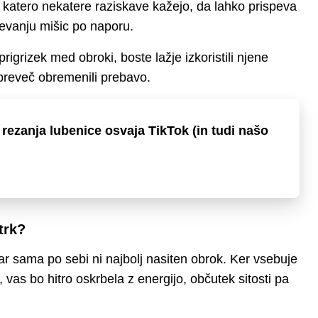
za katero nekatere raziskave kažejo, da lahko prispeva
krevanju mišic po naporu.
igrizek med obroki, boste lažje izkoristili njene
m preveč obremenili prebavo.
 rezanja lubenice osvaja TikTok (in tudi našo
trk?
ar sama po sebi ni najbolj nasiten obrok. Ker vsebuje
vas bo hitro oskrbela z energijo, občutek sitosti pa