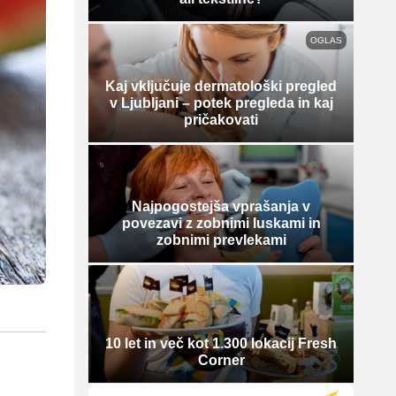
OGLAS
Kaj vključuje dermatološki pregled
v Ljubljani – potek pregleda in kaj
pričakovati
Najpogostejša vprašanja v
povezavi z zobnimi luskami in
zobnimi prevlekami
10 let in več kot 1.300 lokacij Fresh
Corner