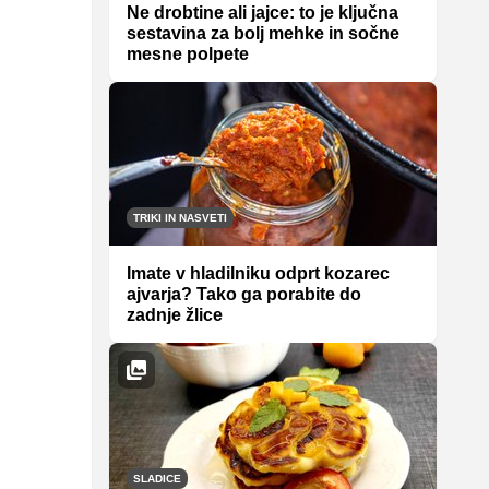
Ne drobtine ali jajce: to je ključna
sestavina za bolj mehke in sočne
mesne polpete
TRIKI IN NASVETI
Imate v hladilniku odprt kozarec
ajvarja? Tako ga porabite do
zadnje žlice
SLADICE