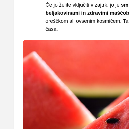
Če jo želite vključiti v zajtrk, jo je
smi
beljakovinami in zdravimi maščo
oreščkom ali ovsenim kosmičem. Tako
časa.