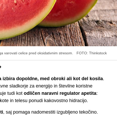
aga varovati celice pred oksidativnim stresom.
FOTO: Thinkstock
?
 izbira dopoldne, med obroki ali kot del kosila
.
vne sladkorje za energijo in številne koristne
uje tudi kot
odličen naravni regulator apetita
:
ote in telesu ponudi kakovostno hidracijo.
ti
, saj pomaga nadomestiti izgubljeno tekočino.