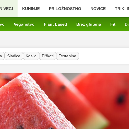
N VEGI
KUHINJE
PRILOŽNOSTNO
NOVICE
TRIKI 
tvo
Veganstvo
Plant based
Brez glutena
Fit
Di
a
Sladice
Kosilo
Piškoti
Testenine