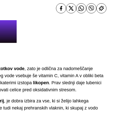
totkov vode
, zato je odlična za nadomeščanje
eg vode vsebuje še vitamin C, vitamin A v obliki beta
 katerimi izstopa
likopen
. Prav slednji daje lubenici
vati celice pred oksidativnim stresom.
ij
, je dobra izbira za vse, ki si želijo lahkega
e tudi nekaj prehranskih vlaknin, ki skupaj z vodo