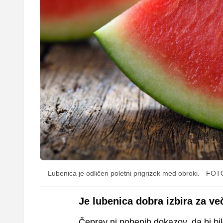
Lubenica je odličen poletni prigrizek med obroki.
FOTO
Je lubenica dobra izbira za ve
Čeprav ni nobenih dokazov, da bi bil