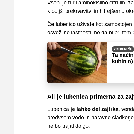
Vsebuje tudi aminokislino citrulin, 
k boljši prekrvavitvi in hitrejšemu o
Če lubenico uživate kot samostojen pr
osvežilne lastnosti, ne da bi pri te
PREBERI ŠE
Ta način
kuhinjo)
Ali je lubenica primerna za zaj
Lubenica
je lahko del zajtrka
, vend
predvsem vodo in naravne sladkorje, 
ne bo trajal dolgo.