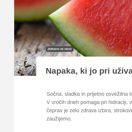
ZDRAVO IN VEGI
Napaka, ki jo pri uživ
Sočna, sladka in prijetno osvežilna l
V vročih dneh pomaga pri hidraciji, v
čeprav je zelo zdrava izbira, stroko
zaužijemo.