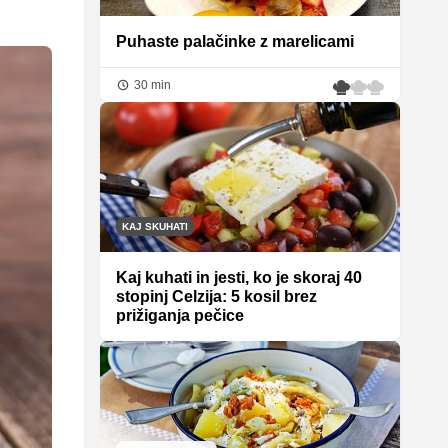
Puhaste palačinke z marelicami
30 min
KAJ SKUHATI
Kaj kuhati in jesti, ko je skoraj 40
stopinj Celzija: 5 kosil brez
prižiganja pečice