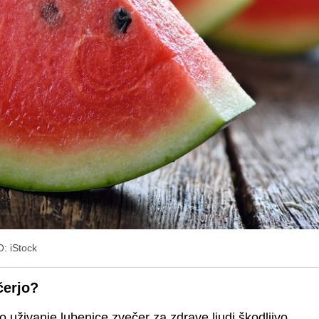
: iStock
čerjo?
o uživanje lubenice zvečer za zdrave ljudi škodljivo,