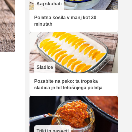
Kaj skuhati
Poletna kosila v manj kot 30
minutah
Sladice
Pozabite na peko: ta tropska
sladica je hit letošnjega poletja
Triki in nasveti