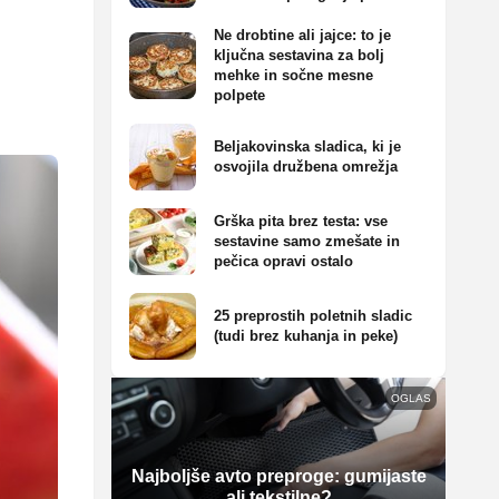
Ne drobtine ali jajce: to je
ključna sestavina za bolj
mehke in sočne mesne
polpete
Beljakovinska sladica, ki je
osvojila družbena omrežja
Grška pita brez testa: vse
sestavine samo zmešate in
pečica opravi ostalo
25 preprostih poletnih sladic
(tudi brez kuhanja in peke)
OGLAS
Najboljše avto preproge: gumijaste
ali tekstilne?