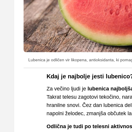
Lubenica je odličen vir likopena, antioksidanta, ki pom
Kdaj je najbolje jesti lubenico
Za večino ljudi je
lubenica najboljša
Takrat telesu zagotovi tekočino, nara
hranilne snovi. Čez dan lubenica del
napolni želodec, zmanjša občutek lak
Odlična je tudi po telesni aktivnos