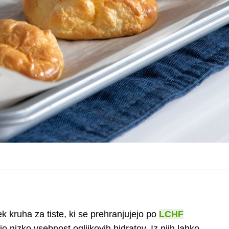
 kruha za tiste, ki se prehranjujejo po
LCHF
o nizko vsebnost ogljikovih hidratov. Iz njih lahko