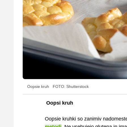
Oopsie kruh
FOTO: Shutterstock
Oopsi kruh
Oopsie kruhki so zanimiv nadomestek
metodi
. Ne vsebujejo glutena in imaj