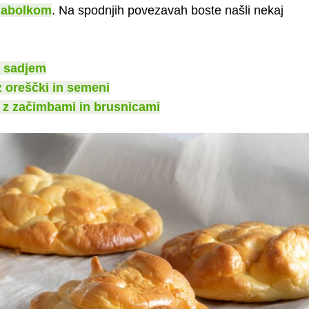
 jabolkom
. Na spodnjih povezavah boste našli nekaj
m sadjem
z oreščki in semeni
z začimbami in brusnicami