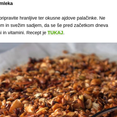
 mleka
 pripravite hranljive ter okusne ajdove palačinke. Ne
rtom in svežim sadjem, da se še pred začetkom dneva
i in vitamini. Recept je
TUKAJ
.