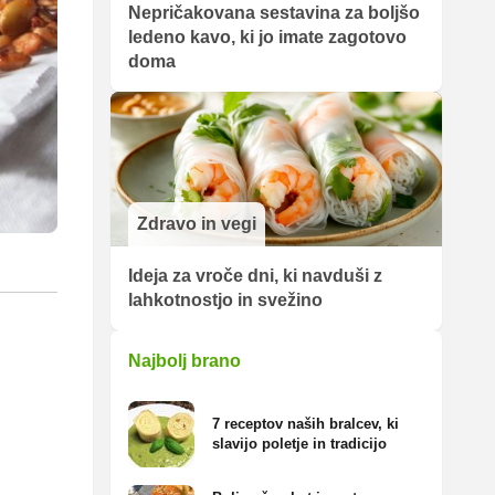
Nepričakovana sestavina za boljšo
ledeno kavo, ki jo imate zagotovo
doma
Zdravo in vegi
Ideja za vroče dni, ki navduši z
lahkotnostjo in svežino
Najbolj brano
7 receptov naših bralcev, ki
slavijo poletje in tradicijo