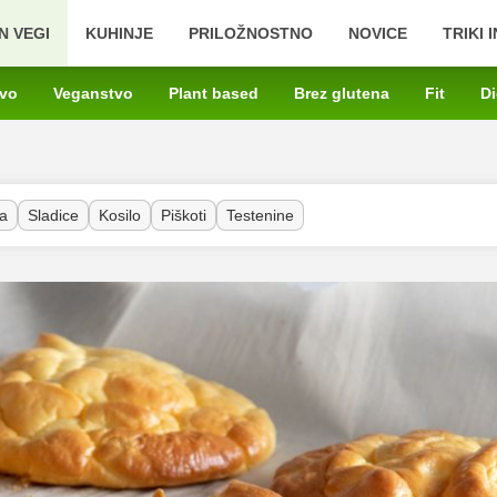
N VEGI
KUHINJE
PRILOŽNOSTNO
NOVICE
TRIKI 
tvo
Veganstvo
Plant based
Brez glutena
Fit
Di
a
Sladice
Kosilo
Piškoti
Testenine