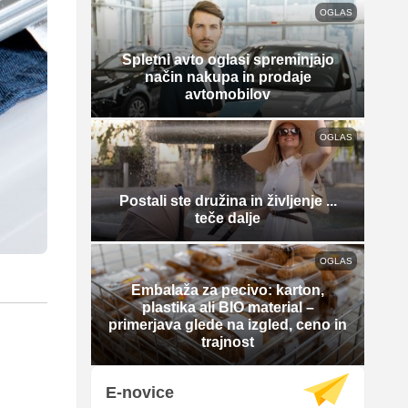
OGLAS
Spletni avto oglasi spreminjajo
način nakupa in prodaje
avtomobilov
OGLAS
Postali ste družina in življenje ...
teče dalje
OGLAS
Embalaža za pecivo: karton,
plastika ali BIO material –
primerjava glede na izgled, ceno in
trajnost
E-novice