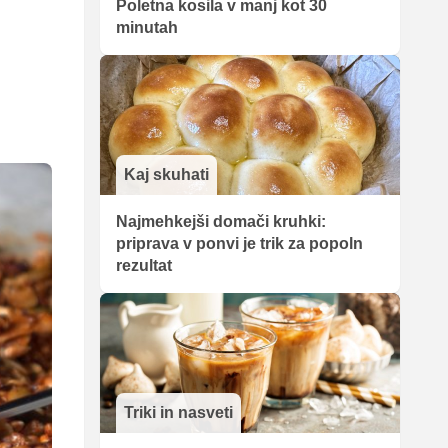
Poletna kosila v manj kot 30
minutah
Kaj skuhati
Najmehkejši domači kruhki:
priprava v ponvi je trik za popoln
rezultat
Triki in nasveti