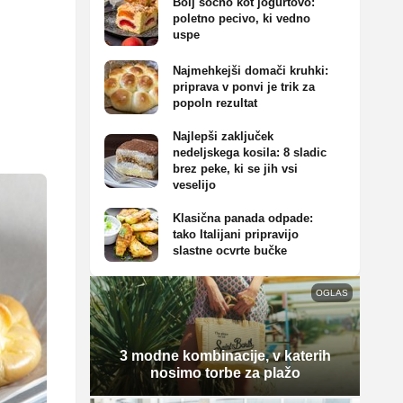
Bolj sočno kot jogurtovo:
poletno pecivo, ki vedno
uspe
Najmehkejši domači kruhki:
priprava v ponvi je trik za
popoln rezultat
Najlepši zaključek
nedeljskega kosila: 8 sladic
brez peke, ki se jih vsi
veselijo
Klasična panada odpade:
tako Italijani pripravijo
slastne ocvrte bučke
OGLAS
3 modne kombinacije, v katerih
nosimo torbe za plažo