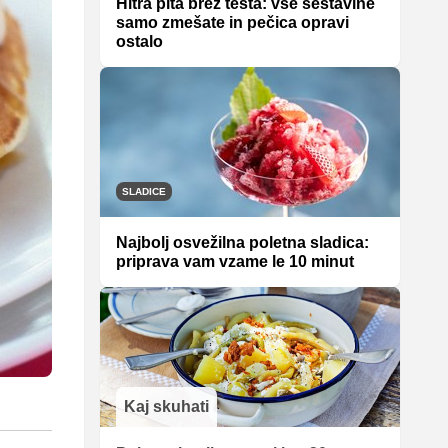
Hitra pita brez testa: vse sestavine
samo zmešate in pečica opravi
ostalo
SLADICE
Najbolj osvežilna poletna sladica:
priprava vam vzame le 10 minut
Kaj skuhati