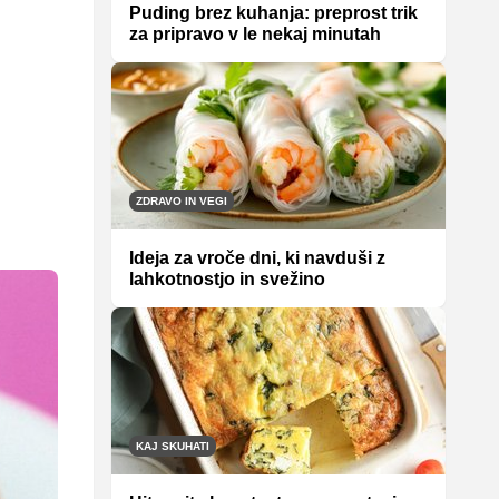
Puding brez kuhanja: preprost trik
za pripravo v le nekaj minutah
ZDRAVO IN VEGI
Ideja za vroče dni, ki navduši z
lahkotnostjo in svežino
KAJ SKUHATI