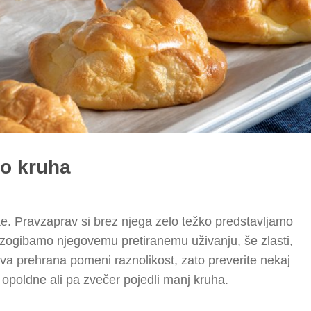
to kruha
e. Pravzaprav si brez njega zelo težko predstavljamo
 izogibamo njegovemu pretiranemu uživanju, še zlasti,
va prehrana pomeni raznolikost, zato preverite nekaj
j, opoldne ali pa zvečer pojedli manj kruha.