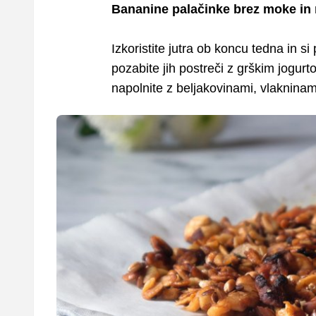
Bananine palačinke brez moke in
Izkoristite jutra ob koncu tedna in si
pozabite jih postreči z grškim jogu
napolnite z beljakovinami, vlakninam