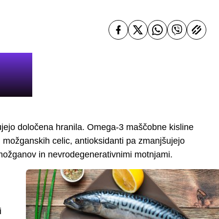
ujejo določena hranila. Omega-3 maščobne kisline
u možganskih celic, antioksidanti pa zmanjšujejo
 možganov in nevrodegenerativnimi motnjami.
i