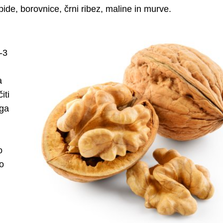
ide, borovnice, črni ribez, maline in murve.
-3
a
iti
 ga
o
o