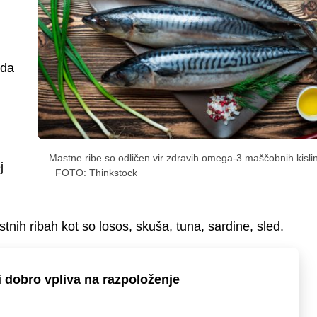
 da
Mastne ribe so odličen vir zdravih omega-3 maščobnih kislin
j
FOTO: Thinkstock
tnih ribah kot so losos, skuša, tuna, sardine, sled.
i dobro vpliva na razpoloženje