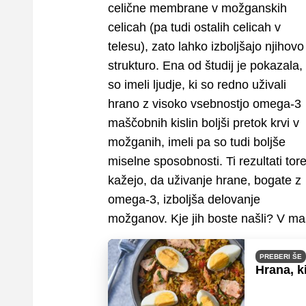
celične membrane v možganskih
celicah (pa tudi ostalih celicah v
telesu), zato lahko izboljšajo njihovo
strukturo. Ena od študij je pokazala,
so imeli ljudje, ki so redno uživali
hrano z visoko vsebnostjo omega-3
maščobnih kislin boljši pretok krvi v
možganih, imeli pa so tudi boljše
miselne sposobnosti. Ti rezultati tore
kažejo, da uživanje hrane, bogate z
omega-3, izboljša delovanje
možganov. Kje jih boste našli? V mas
PREBERI ŠE
Hrana, k