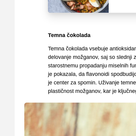
Temna čokolada
Temna čokolada vsebuje antioksidan
delovanje možganov, saj so slednji z
starostnemu propadanju miselnih fun
je pokazala, da flavonoidi spodbudijo
je center za spomin. Uživanje temne
plastičnost možganov, kar je ključn