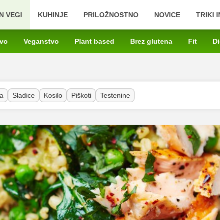
N VEGI
KUHINJE
PRILOŽNOSTNO
NOVICE
TRIKI 
tvo
Veganstvo
Plant based
Brez glutena
Fit
Di
a
Sladice
Kosilo
Piškoti
Testenine