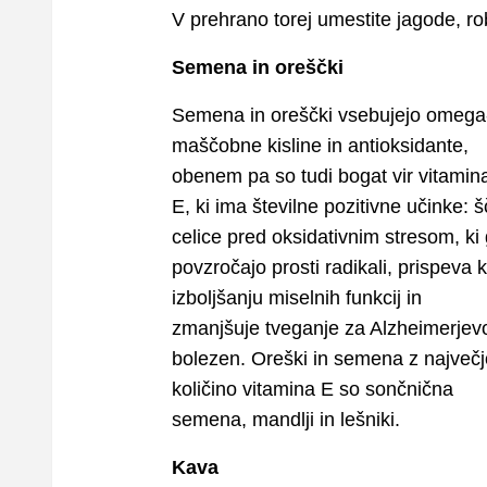
V prehrano torej umestite jagode, rob
Semena in oreščki
Semena in oreščki vsebujejo omega
maščobne kisline in antioksidante,
obenem pa so tudi bogat vir vitamin
E, ki ima številne pozitivne učinke: šč
celice pred oksidativnim stresom, ki
povzročajo prosti radikali, prispeva k
izboljšanju miselnih funkcij in
zmanjšuje tveganje za Alzheimerjev
bolezen. Oreški in semena z največj
količino vitamina E so sončnična
semena, mandlji in lešniki.
Kava