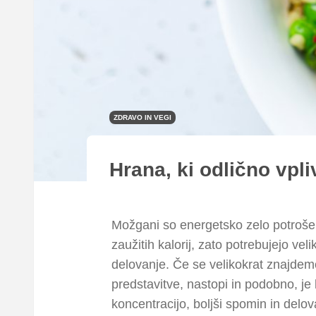
ZDRAVO IN VEGI
Hrana, ki odlično vpl
Možgani so energetsko zelo potrošen
zaužitih kalorij, zato potrebujejo ve
delovanje. Če se velikokrat znajdemo 
predstavitve, nastopi in podobno, je 
koncentracijo, boljši spomin in del