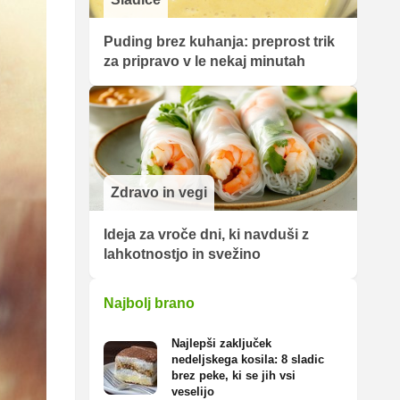
Puding brez kuhanja: preprost trik
za pripravo v le nekaj minutah
Zdravo in vegi
Ideja za vroče dni, ki navduši z
lahkotnostjo in svežino
Najbolj brano
Najlepši zaključek
nedeljskega kosila: 8 sladic
brez peke, ki se jih vsi
veselijo