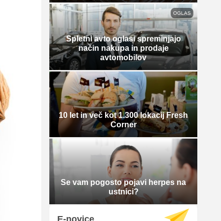
OGLAS
Spletni avto oglasi spreminjajo
način nakupa in prodaje
avtomobilov
10 let in več kot 1.300 lokacij Fresh
Corner
Se vam pogosto pojavi herpes na
ustnici?
E-novice