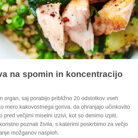
iva na spomin in koncentracijo
 organ, saj porabijo približno 20 odstotkov vseh
liko mero kakovostnega goriva, da ohranjajo učinkovito
pred večjimi miselni izzivi, kot so denimo izpiti,
koristno poznati živila, s katerimi poskrbimo za večjo
ovanje možganov nasploh.