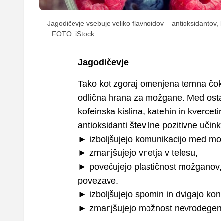
Jagodičevje vsebuje veliko flavnoidov – antioksidantov
FOTO: iStock
Jagodičevje
Tako kot zgoraj omenjena temna čoko
odlična hrana za možgane. Med ostali
kofeinska kislina, katehin in kvercet
antioksidanti številne pozitivne učin
► izboljšujejo komunikacijo med mo
► zmanjšujejo vnetja v telesu,
► povečujejo plastičnost možganov
povezave,
► izboljšujejo spomin in dvigajo kon
► zmanjšujejo možnost nevrodegenart