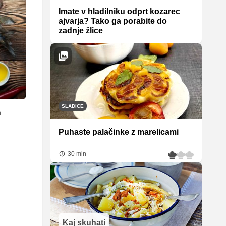
Imate v hladilniku odprt kozarec
ajvarja? Tako ga porabite do
zadnje žlice
SLADICE
.
Puhaste palačinke z marelicami
30 min
Kaj skuhati