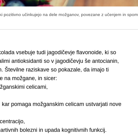
, ki pozitivno učinkujejo na dele možganov, povezane z učenjem in spo
lada vsebuje tudi jagodičevje flavonoide, ki so
mi antioksidanti so v jagodičevju še antocianin,
in. Številne raziskave so pokazale, da imajo ti
ke na možgane, in sicer:
žganskimi celicami,
, kar pomaga možganskim celicam ustvarjati nove
centracijo,
ivnih bolezni in upada kognitivnih funkcij.