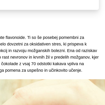
te flavonoide. Ti so še posebej pomembni za
elo dovzetni za oksidativen stres, ki prispeva k
kcij in razvoju možganskih bolezni. Ena od raziskav
 rast nevronov in krvnih žil v predelih možganov, kjer
 čokolade z vsaj 70 odstotki kakava vpliva na
ega pomena za uspešno in učinkovito učenje.