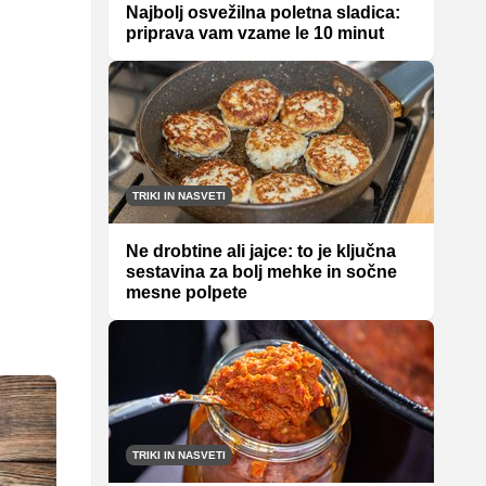
Najbolj osvežilna poletna sladica:
priprava vam vzame le 10 minut
TRIKI IN NASVETI
Ne drobtine ali jajce: to je ključna
sestavina za bolj mehke in sočne
mesne polpete
TRIKI IN NASVETI