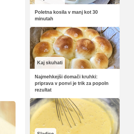
Poletna kosila v manj kot 30
minutah
Kaj skuhati
Najmehkejši domači kruhki:
priprava v ponvi je trik za popoln
rezultat
Sladice