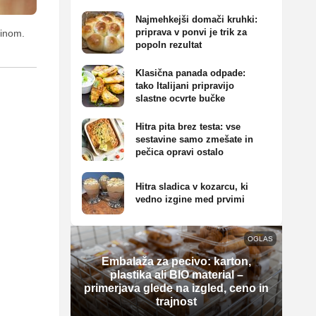
Najmehkejši domači kruhki:
priprava v ponvi je trik za
minom.
popoln rezultat
Klasična panada odpade:
tako Italijani pripravijo
slastne ocvrte bučke
Hitra pita brez testa: vse
sestavine samo zmešate in
pečica opravi ostalo
Hitra sladica v kozarcu, ki
vedno izgine med prvimi
OGLAS
Embalaža za pecivo: karton,
plastika ali BIO material –
primerjava glede na izgled, ceno in
trajnost