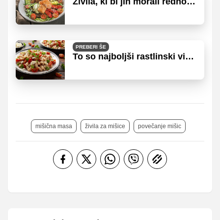
Živila, ki bi jih morali redno
jesti, če hujšate
PREBERI ŠE
To so najboljši rastlinski viri
beljakovin
mišična masa
živila za mišice
povečanje mišic