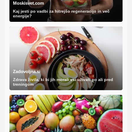
Moskisvet.com
Kaj jesti po vadbi za hitrejšo regeneracijo in več
energije?
Zadovoljna.si
Zdrava živila, ki bi jih morali vsi uživati po ali pred
treningom