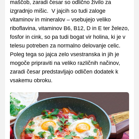
maščob, zaradi česar so odlično živilo za
izgradnjo mišic. V jajcih so tudi zaloge
vitaminov in mineralov – vsebujejo veliko
riboflavina, vitaminov B6, B12, D in E ter železo,
fosfor in cink, so pa tudi bogat vir holina, ki je v
telesu potreben za normalno delovanje celic.
Poleg tega so jajca zelo vsestranska in jih je
mogoče pripraviti na veliko različnih načinov,
zaradi česar predstavljajo odličen dodatek k
vsakemu obroku.