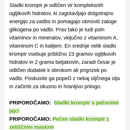
Sladki krompir je odličen vir kompleksnih
ogljikovih hidratov, ki zagotavljajo dolgotrajno
energijo za vadbo in pomagajo obnoviti zaloge
glikogena po vadbi. Prav tako je tudi poln
vitaminov in mineralov, vključno z vitaminom A,
vitaminom C in kalijem. En srednje velik sladki
krompir vsebuje približno 23 gramov ogljikovih
hidratov in 2 grama beljakovin, zaradi česar je
odličen dodatek k obrokom ali prigrizek po
vadbi. Poskusite ga popeči z nekaj oljčnega olja
in začimb za okusno in hranljivo prilogo.
PRIPOROČAMO:
Sladki krompir s pečenimi
jajci
PRIPOROČAMO:
Pečen sladki krompir z
zeliščnim maslom