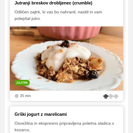
Jutranji breskov drobljenec (crumble)
Odličen zajtrk, ki vas bo nahranil, nasitil in vam
polepšal jutro.
ZAJTRK
35 min
Grški jogurt z marelicami
Osvežilna in ekspresno pripravljena poletna sladica v
kozarcu.