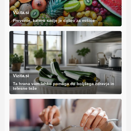
Vizita.si
Preverite, katero sadje je dobro za mišice
Vizita.si
Ta hrana vam lahko pomaga do boljšega zdravja in
telesne teže