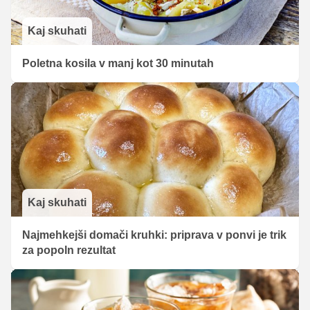
Kaj skuhati
Poletna kosila v manj kot 30 minutah
Kaj skuhati
Najmehkejši domači kruhki: priprava v ponvi je trik
za popoln rezultat