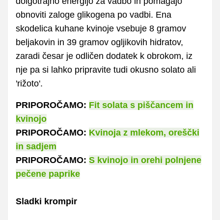
dolgotrajno energijo za vadbo in pomagajo
obnoviti zaloge glikogena po vadbi. Ena
skodelica kuhane kvinoje vsebuje 8 gramov
beljakovin in 39 gramov ogljikovih hidratov,
zaradi česar je odličen dodatek k obrokom, iz
nje pa si lahko pripravite tudi okusno solato ali
'rižoto'.
PRIPOROČAMO:
Fit solata s piščancem in
kvinojo
PRIPOROČAMO:
Kvinoja z mlekom, oreščki
in sadjem
PRIPOROČAMO:
S kvinojo in orehi polnjene
pečene paprike
Sladki krompir