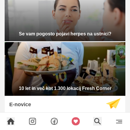
Se vam pogosto pojavi herpes na ustnici?
10 let in več kot 1.300 lokacij Fresh Corner
E-novice
Prijavi se na Okusno.je e-novičke in bodi na tekočem z
lepotnimi in modnimi trendi.