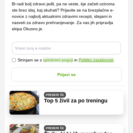
Bi radi bolj zdravo jedli, pa ne veste, kje začeti oziroma
ste brez idej, kaj skuhati? Prijavite se na brezplačne e-
novice z najbolj aktualnimi zdravimi recepti, idejami in
nasveti za zdravo prehranjevanje. Za vas jih pripravlja
ekipa Okusno.je.
Strinjam se s
splošnimi pogoji
in
Politiko zasebnosti
.
Prijavi se
PREBERI ŠE
Top 5 živil za po treningu
PREBERI ŠE