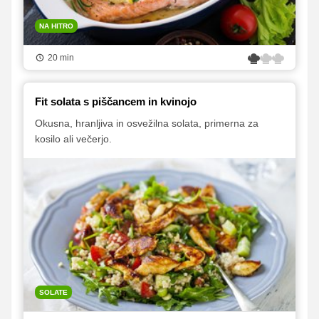
NA HITRO
20 min
Fit solata s piščancem in kvinojo
Okusna, hranljiva in osvežilna solata, primerna za
kosilo ali večerjo.
SOLATE