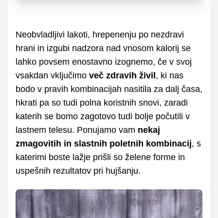
Neobvladljivi lakoti, hrepenenju po nezdravi
hrani in izgubi nadzora nad vnosom kalorij se
lahko povsem enostavno izognemo, če v svoj
vsakdan vključimo
več zdravih živil
, ki nas
bodo v pravih kombinacijah nasitila za dalj časa,
hkrati pa so tudi polna koristnih snovi, zaradi
katerih se bomo zagotovo tudi bolje počutili v
lastnem telesu. Ponujamo vam
nekaj
zmagovitih in slastnih poletnih kombinacij
, s
katerimi boste lažje prišli so želene forme in
uspešnih rezultatov pri hujšanju.