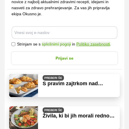
novice z najbolj aktualnimi zdravimi recepti, idejami in
nasveti za zdravo prehranjevanje. Za vas jih pripravlja
ekipa Okusno.je.
Strinjam se s
splošnimi pogoji
in
Politiko zasebnosti
.
Prijavi se
PREBERI ŠE
S pravim zajtrkom nad
odvečne kilograme
PREBERI ŠE
Živila, ki bi jih morali redno
jesti, če hujšate