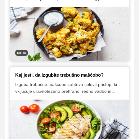
vrednost, ima veliko vlaknin in je poleg tega tudi polna
pomembnih vitaminov ter mineralov. Spoznajte nekaj
najboljših neškrobnih vrst zelenjave, ki zagotavljajo
tako hranilne koristi kot tudi zadovoljiv okus, poleg tega
pa so tudi odlična izbira, ko se trudite izgubiti kakšen
odvečen kilogram.
DIETA
Kaj jesti, da izgubite trebušno maščobo?
Izguba trebušne maščobe zahteva celovit pristop, ki
vključuje uravnoteženo prehrano, redno vadbo in
spremembe življenjskega sloga. Čeprav ne obstaja
čarobno živilo, zaradi katerega bi se odvečna maščoba
kar 'stopila', lahko z vključevanjem pravih sestavin v
prehrano vseeno pripomorete k hitrejšemu doseganju
ciljev, ki ste si jih pri hujšanju zastavili.