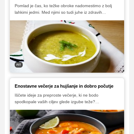
Pomlad je čas, ko težke obroke nadomestimo z bolj
lahkimi jedmi. Med njimi so tudi juhe iz zdravih
pomladnih živil, ki nas nasitijo, poživijo in prečistijo,
obenem pa pomagajo tudi pri izgubi kilogramov.
FIT
Enostavne večerje za hujšanje in dobro počutje
Iščete ideje za preproste večerje, ki ne bodo
spodkopale vaših ciljev glede izgube teže?
Predstavljamo vam pet zdravih receptov, ki so hitri,
enostavni in polni okusov.