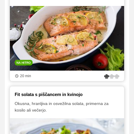
NA HITRO
20 min
Fit solata s piščancem in kvinojo
Okusna, hranljiva in osvežilna solata, primerna za
kosilo ali večerjo.