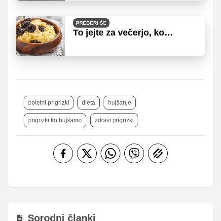
PREBERI ŠE
To jejte za večerjo, ko
hujšate
poletni prigrizki
dieta
hujšanje
prigrizki ko hujšamo
zdravi prigrizki
Sorodni članki