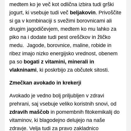
medtem ko je več kot odlična izbira tudi grški
jogurt, ki vsebuje tudi več
beljakovin
. Privoščite
si ga v kombinaciji s svežimi borovnicami ali
drugim jagodičevjem, medtem ko mu lahko za
piko na i dodate tudi pest oreščkov in žličko
medu. Jagode, borovnice, maline, robide in
ribez imajo nizko energijsko vrednost, obenem
pa so
bogati z vitamini, minerali in
vlakninami
, ki poskrbijo za občutek sitosti.
Zmečkan avokado in krekerji
Avokado je vedno bolj priljubljen v zdravi
prehrani, saj vsebuje veliko koristnih snovi, od
zdravih maščob
in pomembnih fitokemikalij do
vitaminov, ki blagodejno delujejo na naše
zdravje. Velja tudi za pravo zakladnico