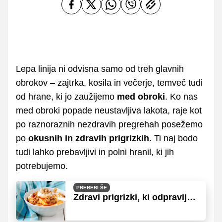
Lepa linija ni odvisna samo od treh glavnih
obrokov – zajtrka, kosila in večerje, temveč tudi
od hrane, ki jo zaužijemo
med obroki
. Ko nas
med obroki popade neustavljiva lakota, raje kot
po raznoraznih nezdravih pregrehah posežemo
po
okusnih in zdravih prigrizkih
. Ti naj bodo
tudi lahko prebavljivi in polni hranil, ki jih
potrebujemo.
PREBERI ŠE
Zdravi prigrizki, ki odpravijo
občutek lakote