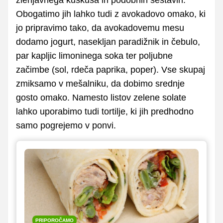
zlenjavnega kuskusa in podobnih sestavin.
Obogatimo jih lahko tudi z avokadovo omako, ki
jo pripravimo tako, da avokadovemu mesu
dodamo jogurt, nasekljan paradižnik in čebulo,
par kapljic limoninega soka ter poljubne
začimbe (sol, rdeča paprika, poper). Vse skupaj
zmiksamo v mešalniku, da dobimo srednje
gosto omako. Namesto listov zelene solate
lahko uporabimo tudi tortilje, ki jih predhodno
samo pogrejemo v ponvi.
PRIPOROČAMO