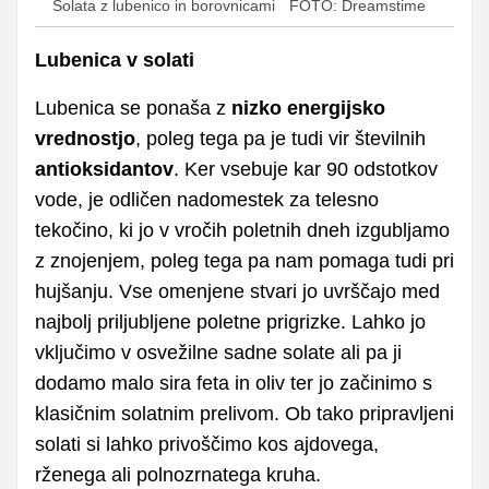
Solata z lubenico in borovnicami
FOTO: Dreamstime
Lubenica v solati
Lubenica se ponaša z
nizko energijsko
vrednostjo
, poleg tega pa je tudi vir številnih
antioksidantov
. Ker vsebuje kar 90 odstotkov
vode, je odličen nadomestek za telesno
tekočino, ki jo v vročih poletnih dneh izgubljamo
z znojenjem, poleg tega pa nam pomaga tudi pri
hujšanju. Vse omenjene stvari jo uvrščajo med
najbolj priljubljene poletne prigrizke. Lahko jo
vključimo v osvežilne sadne solate ali pa ji
dodamo malo sira feta in oliv ter jo začinimo s
klasičnim solatnim prelivom. Ob tako pripravljeni
solati si lahko privoščimo kos ajdovega,
rženega ali polnozrnatega kruha.