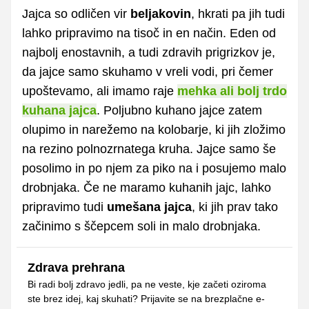
Jajca so odličen vir
beljakovin
, hkrati pa jih tudi
lahko pripravimo na tisoč in en način. Eden od
najbolj enostavnih, a tudi zdravih prigrizkov je,
da jajce samo skuhamo v vreli vodi, pri čemer
upoštevamo, ali imamo raje
mehka ali bolj trdo
kuhana jajca
. Poljubno kuhano jajce zatem
olupimo in narežemo na kolobarje, ki jih zložimo
na rezino polnozrnatega kruha. Jajce samo še
posolimo in po njem za piko na i posujemo malo
drobnjaka. Če ne maramo kuhanih jajc, lahko
pripravimo tudi
umešana jajca
, ki jih prav tako
začinimo s ščepcem soli in malo drobnjaka.
Zdrava prehrana
Bi radi bolj zdravo jedli, pa ne veste, kje začeti oziroma
ste brez idej, kaj skuhati? Prijavite se na brezplačne e-