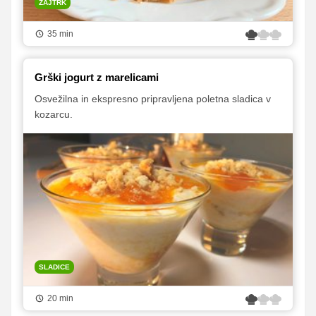
ZAJTRK
35 min
Grški jogurt z marelicami
Osvežilna in ekspresno pripravljena poletna sladica v
kozarcu.
SLADICE
20 min