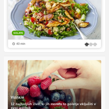
SOLATE
40 min
Vizita.si
12 najboljših živil, ki jih morate to poletje vključiti v
svoj jedilnik