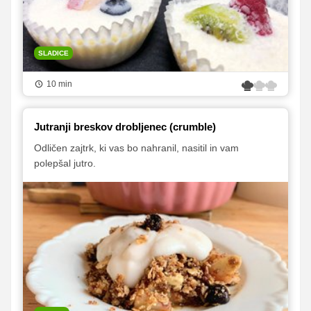
SLADICE
10 min
Jutranji breskov drobljenec (crumble)
Odličen zajtrk, ki vas bo nahranil, nasitil in vam
polepšal jutro.