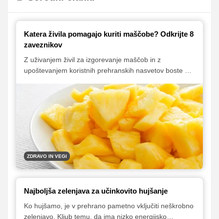
Katera živila pomagajo kuriti maščobe? Odkrijte 8
zaveznikov
Z uživanjem živil za izgorevanje maščob in z
upoštevanjem koristnih prehranskih nasvetov boste na
dobri poti, da dosežete svoje cilje na področju hujšanja.
ZDRAVO IN VEGI
Najboljša zelenjava za učinkovito hujšanje
Ko hujšamo, je v prehrano pametno vključiti neškrobno
zelenjavo. Kljub temu, da ima nizko energijsko