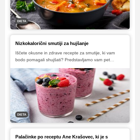
DIETA
Nizkokalorični smutiji za hujšanje
Iščete okusne in zdrave recepte za smutije, ki vam
bodo pomagali shujšati? Predstavljamo vam pet
receptov za nizkokalorične smutije, ki jih je enostavno
pripraviti, poleg tega pa so tudi odličnega okusa!
DIETA
Palačinke po receptu Ane Krašovec, ki je s