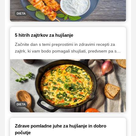
DIETA
5 hitrih zajtrkov za hujšanje
Začnite dan s temi preprostimi in zdravimi recepti za
zajtrk, ki vam bodo pomagali shujšati, predvsem pa se
boste po njihovem zaužitju odlično počutili.
DIETA
Zdrave pomladne juhe za hujšanje in dobro
počutje