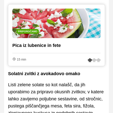
PRIPOROČAMO
Pica iz lubenice in fete
15 min
Solatni zvitki z avokadovo omako
Listi zelene solate so kot nalašč, da jih
uporabimo za pripravo okusnih zvitkov, v katere
lahko zavijemo poljubne sestavine, od stročnic,
pustega piščančjega mesa, feta sira, fižola,