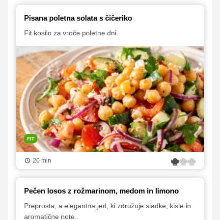
Pisana poletna solata s čičeriko
Fit kosilo za vroče poletne dni.
FIT
20 min
Pečen losos z rožmarinom, medom in limono
Preprosta, a elegantna jed, ki združuje sladke, kisle in
aromatične note.