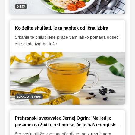
DIETA
Ko želite shujšati, je ta napitek odlična izbira
Srkanje te priljubljene pijače vam lahko pomaga doseči
cilje glede izgube teže.
ZDRAVO IN VEGI
Prehranski svetovalec Jernej Ogrin: 'Ne redijo
posamezna živila, redimo se, če je naš energijski
vnos višji, kot so naše potrebe'
Ste poskusili že vse mogoče diete, pa z rezultatom