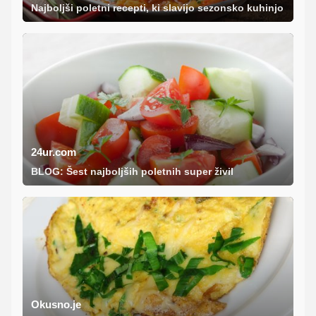
Najboljši poletni recepti, ki slavijo sezonsko kuhinjo
24ur.com
BLOG: Šest najboljših poletnih super živil
Okusno.je