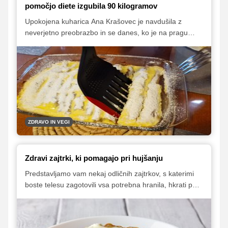
pomočjo diete izgubila 90 kilogramov
Upokojena kuharica Ana Krašovec je navdušila z
neverjetno preobrazbo in se danes, ko je na pragu
svojih sedemdesetih let, počuti naravnost odlično.
Izgubila je namreč kar 90 kilogramov, ki so jo prej
omejevali v vsakdanjem življenju. V nadaljevanju si
lahko preberete, kakšne spremembe je naredila v svoji
prehrani, hkrati pa je z nami delila tudi recept za
slastne palačinke, ki niso preveč redilne.
ZDRAVO IN VEGI
Zdravi zajtrki, ki pomagajo pri hujšanju
Predstavljamo vam nekaj odličnih zajtrkov, s katerimi
boste telesu zagotovili vsa potrebna hranila, hkrati pa
boste uživali v odličnem okusu vašega prvega obroka.