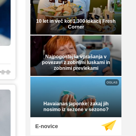
10 let in več kot 1.300 lokacij Fresh
Corner
Najpogostejša vprašanja v
povezavi z zobnimi luskami in
zobnimi prevlekami
OGLAS
Havaianas japonke: zakaj jih
nosimo iz sezone v sezono?
E-novice