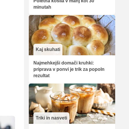
Poletna kosila v manj kot 30
minutah
Kaj skuhati
Najmehkejši domači kruhki:
priprava v ponvi je trik za popoln
rezultat
Triki in nasveti