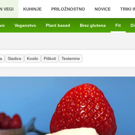
N VEGI
KUHINJE
PRILOŽNOSTNO
NOVICE
TRIKI 
tvo
Veganstvo
Plant based
Brez glutena
Fit
Di
a
Sladice
Kosilo
Piškoti
Testenine