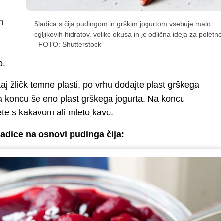
m
Sladica s čija pudingom in grškim jogurtom vsebuje malo
ogljikovih hidratov, veliko okusa in je odlična ideja za poletne
FOTO: Shutterstock
lo.
j žličk temne plasti, po vrhu dodajte plast grškega
na koncu še eno plast grškega jogurta. Na koncu
jete s kakavom ali mleto kavo.
sladice na osnovi pudinga čija: