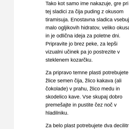
Tako kot samo ime nakazuje, gre pri
tej sladici za čija puding z okusom
tiramisuja. Enostavna sladica vsebu
malo ogljikovih hidratov, veliko okus
in je odlična ideja za poletne dni.
Pripravite jo brez peke, za lepši
vizualni učinek pa jo postrezite v
steklenem kozarčku.
Za pripravo temne plasti potrebujete 
žlice semen čija, žlico kakava (ali
čokolade) v prahu, žlico medu in
skodelico kave. Vse skupaj dobro
premešajte in pustite čez noč v
hladilniku.
Za belo plast potrebujete dva decilit