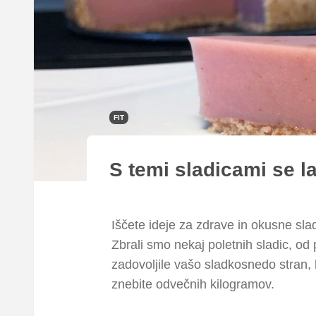
FIT
S temi sladicami se l
Iščete ideje za zdrave in okusne sla
Zbrali smo nekaj poletnih sladic, od 
zadovoljile vašo sladkosnedo stran, 
znebite odvečnih kilogramov.