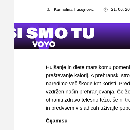
Karmelina Husejnović
21. 06. 2
Hujšanje in diete marsikomu pomenij
preštevanje kalorij. A prehranski str
naredimo več škode kot koristi. Pred
vzdržen način prehranjevanja. Če žel
ohraniti zdravo telesno težo, še ni t
in predvsem v sladicah uživajte pop
Čijamisu