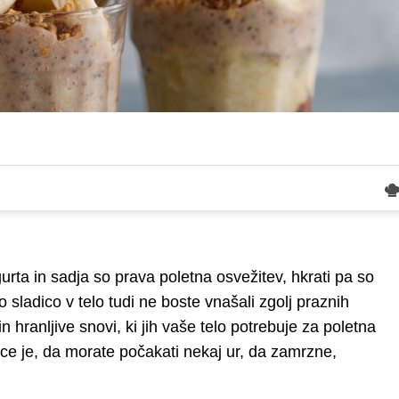
urta in sadja so prava poletna osvežitev, hkrati pa so
 sladico v telo tudi ne boste vnašali zgolj praznih
in hranljive snovi, ki jih vaše telo potrebuje za poletna
ice je, da morate počakati nekaj ur, da zamrzne,