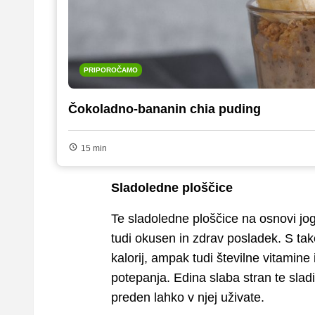
PRIPOROČAMO
Čokoladno-bananin chia puding
15 min
Sladoledne ploščice
Te sladoledne ploščice na osnovi jog
tudi okusen in zdrav posladek. S tako
kalorij, ampak tudi številne vitamine 
potepanja. Edina slaba stran te slad
preden lahko v njej uživate.