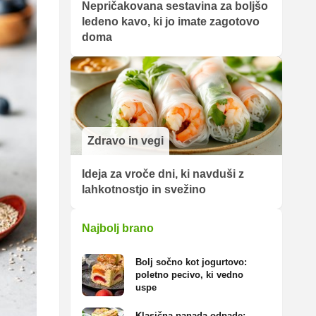
Nepričakovana sestavina za boljšo
ledeno kavo, ki jo imate zagotovo
doma
Zdravo in vegi
Ideja za vroče dni, ki navduši z
lahkotnostjo in svežino
Najbolj brano
Bolj sočno kot jogurtovo:
poletno pecivo, ki vedno
uspe
Klasična panada odpade: