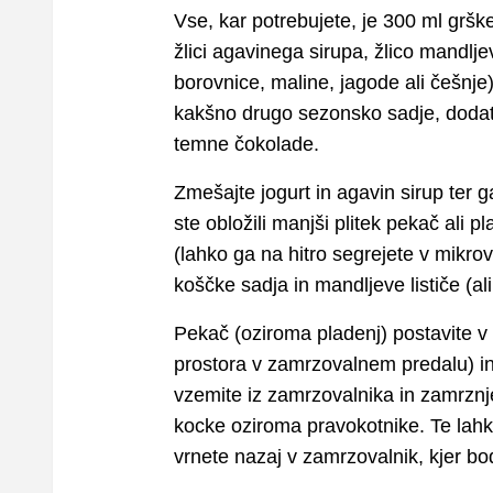
Vse, kar potrebujete, je 300 ml grške
žlici agavinega sirupa, žlico mandlje
borovnice, maline, jagode ali češnje) 
kakšno drugo sezonsko sadje, dodate
temne čokolade.
Zmešajte jogurt in agavin sirup ter ga
ste obložili manjši plitek pekač ali 
(lahko ga na hitro segrejete v mikrova
koščke sadja in mandljeve lističe (a
Pekač (oziroma pladenj) postavite v 
prostora v zamrzovalnem predalu) in
vzemite iz zamrzovalnika in zamrznje
kocke oziroma pravokotnike. Te lahko 
vrnete nazaj v zamrzovalnik, kjer b