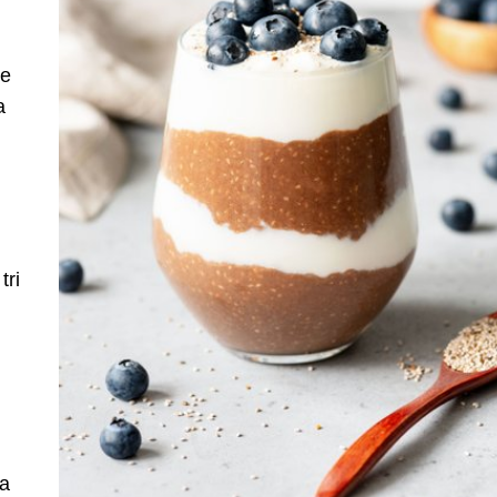
je
a
tri
ra