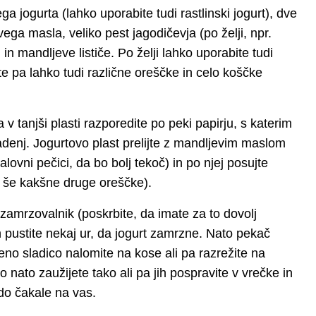
ga jogurta (lahko uporabite tudi rastlinski jogurt), dve
vega masla, veliko pest jagodičevja (po želji, npr.
in mandljeve lističe. Po želji lahko uporabite tudi
 pa lahko tudi različne oreščke in celo koščke
 v tanjši plasti razporedite po peki papirju, s katerim
pladenj. Jogurtovo plast prelijte z mandljevim maslom
lovni pečici, da bo bolj tekoč) in po njej posujte
li še kakšne druge oreščke).
zamrzovalnik (poskrbite, da imate za to dovolj
 pustite nekaj ur, da jogurt zamrzne. Nato pekač
no sladico nalomite na kose ali pa razrežite na
nato zaužijete tako ali pa jih pospravite v vrečke in
odo čakale na vas.