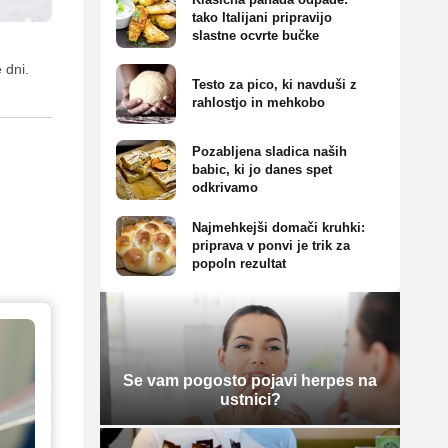
tako Italijani pripravijo
slastne ocvrte bučke
 dni.
Testo za pico, ki navduši z
rahlostjo in mehkobo
Pozabljena sladica naših
babic, ki jo danes spet
odkrivamo
Najmehkejši domači kruhki:
priprava v ponvi je trik za
popoln rezultat
Se vam pogosto pojavi herpes na
ustnici?