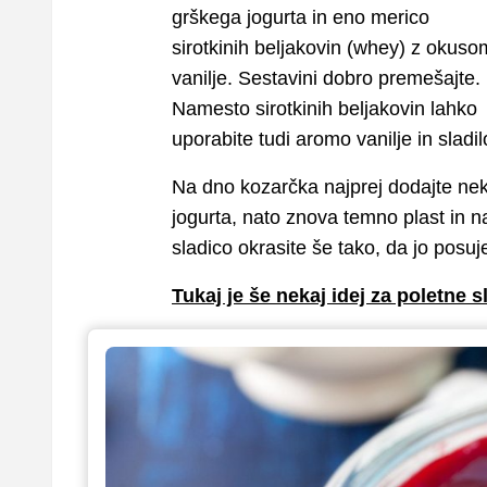
grškega jogurta in eno merico
sirotkinih beljakovin (whey) z okuso
vanilje. Sestavini dobro premešajte.
Namesto sirotkinih beljakovin lahko
uporabite tudi aromo vanilje in sladi
Na dno kozarčka najprej dodajte neka
jogurta, nato znova temno plast in 
sladico okrasite še tako, da jo posu
Tukaj je še nekaj idej za poletne 