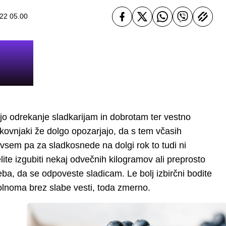
022 05.00
o odrekanje sladkarijam in dobrotam ter vestno
okovnjaki že dolgo opozarjajo, da s tem včasih
vsem pa za sladkosnede na dolgi rok to tudi ni
ite izgubiti nekaj odvečnih kilogramov ali preprosto
reba, da se odpoveste sladicam. Le bolj izbirčni bodite
olnoma brez slabe vesti, toda zmerno.