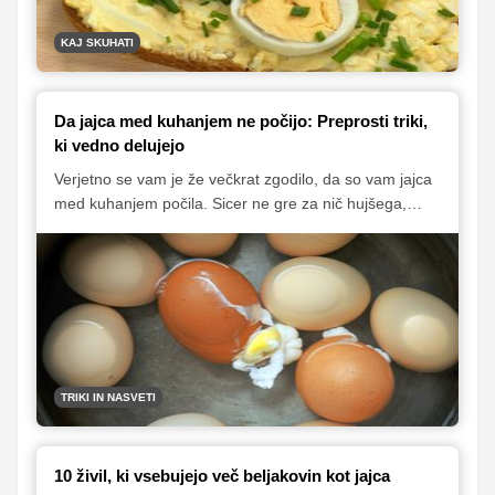
KAJ SKUHATI
Da jajca med kuhanjem ne počijo: Preprosti triki,
ki vedno delujejo
Verjetno se vam je že večkrat zgodilo, da so vam jajca
med kuhanjem počila. Sicer ne gre za nič hujšega,
razen tega, da se beljak razlije v vodo in jajce izgubi
obliko, a takšnih jajc žal ne moremo uporabiti za
velikonočne pirhe. Zato je dobro, da to poskušamo
preprečiti. Pri tem si lahko pomagamo z zelo
preprostim trikom, ki vam ga razkrivamo v
nadaljevanju.
TRIKI IN NASVETI
10 živil, ki vsebujejo več beljakovin kot jajca