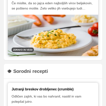
Če mislite, da so jajca eden najboljših virov beljakovin,
se pošteno motite. Zelo veliko jih vsebujejo tudi
nekatera druga živila. Nekatera od njih vas znajo tudi
malce presenetiti.
ZDRAVO IN VEGI
Sorodni recepti
Jutranji breskov drobljenec (crumble)
Odličen zajtrk, ki vas bo nahranil, nasitil in vam
polepšal jutro.