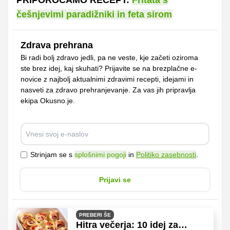
češnjevimi paradižniki in feta sirom
Zdrava prehrana
Bi radi bolj zdravo jedli, pa ne veste, kje začeti oziroma
ste brez idej, kaj skuhati? Prijavite se na brezplačne e-
novice z najbolj aktualnimi zdravimi recepti, idejami in
nasveti za zdravo prehranjevanje. Za vas jih pripravlja
ekipa Okusno.je.
Strinjam se s
splošnimi pogoji
in
Politiko zasebnosti
.
Prijavi se
PREBERI ŠE
Hitra večerja: 10 idej za