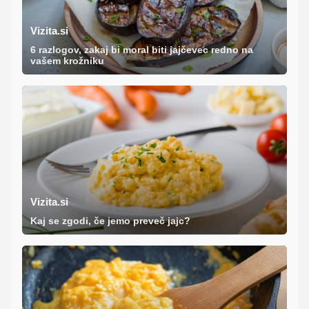
Vizita.si
6 razlogov, zakaj bi moral biti jajčevec redno na
vašem krožniku
Vizita.si
Kaj se zgodi, če jemo preveč jajc?