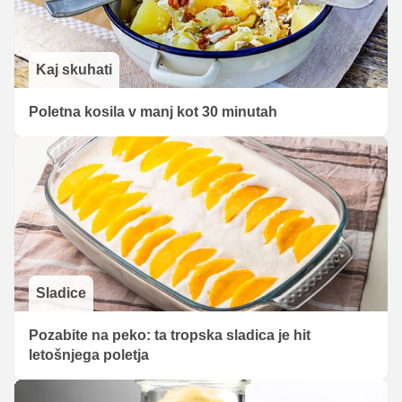
Kaj skuhati
Poletna kosila v manj kot 30 minutah
Sladice
Pozabite na peko: ta tropska sladica je hit
letošnjega poletja