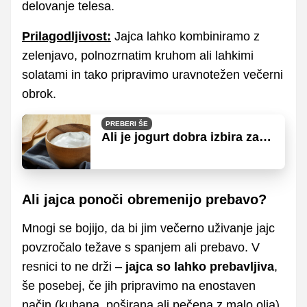
delovanje telesa.
Prilagodljivost:
Jajca lahko kombiniramo z
zelenjavo, polnozrnatim kruhom ali lahkimi
solatami in tako pripravimo uravnotežen večerni
obrok.
PREBERI ŠE
Ali je jogurt dobra izbira za
večerjo?
Ali jajca ponoči obremenijo prebavo?
Mnogi se bojijo, da bi jim večerno uživanje jajc
povzročalo težave s spanjem ali prebavo. V
resnici to ne drži –
jajca so lahko prebavljiva
,
še posebej, če jih pripravimo na enostaven
način (kuhana, poširana ali pečena z malo olja).