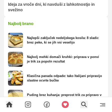
Ideja za vroče dni, ki navduši z lahkotnostjo in
svežino
Najbolj brano
Najlepši zaključek nedeljskega kosila: 8 sladic
brez peke, ki se jih vsi veselijo
Najbolj mehki domači kruhki: priprava v ponvi
je trik za popoln rezultat
Klasična panada odpade: tako Italijani pripravijo
slastne ocvrte bučke
Puding brez kuhanja: preprost trik za pripravo v
le nekaj minutah