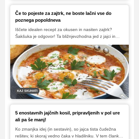
Če to pojeste za zajtrk, ne boste lačni vse do
poznega popoldneva
Iščete idealen recept za okusen in nasiten zajtrk?
Šakšuka je odgovor! Ta bližnjevzhodna jed z jajci in
zelenjavo vam bo dala energijo vse do poznega
popoldneva. Preizkusite klasično različico, zeleno s
špinačo ali pa italijansko z inčuni in olivami.
KAJ SKUHATI
5 enostavnih jajčnih kosil, pripravljenih v pol ure
ali pa še manj!
Ko zmanjka idej (in sestavin), so jajca tista čudežna
rešitev, ki skoraj vedno čaka v hladilniku. V tem članku