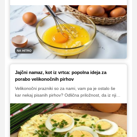
boste našli preproste, okusne in hitre ideje za kosila,
kjer so jajca glavna zvezda – skupaj s še nekaj
dodatnimi sestavinami ustvarijo obrok, ki je daleč od
dolgočasnega. Preverite naše predloge in okusno
kosilo boste 'sčarali' v manj kot pol ure!
NA HITRO
Jajčni namaz, kot iz vrtca: popolna ideja za
porabo velikonočnih pirhov
Velikonočni prazniki so za nami, vam pa je ostalo še
kar nekaj pisanih pirhov? Odlična priložnost, da iz njih
pripravite nekaj okusnega, preprostega in povsem
domačega! Jajčni namaz je ena izmed tistih klasičnih
jedi, ki nas takoj vrne v brezskrbne dni osnovne šole in
vrtca. Mehka tekstura, blagi okusi in obvezne kisle
kumarice – to je okusen recept, ki nikoli ne razočara.