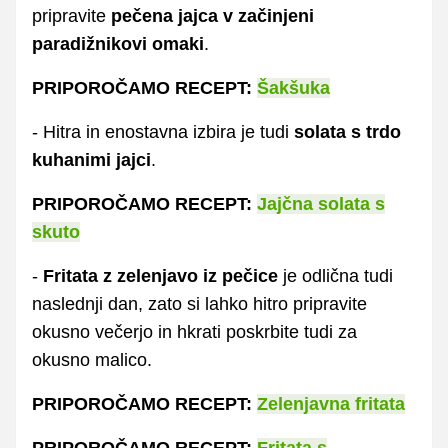
pripravite
pečena jajca v začinjeni
paradižnikovi omaki
.
PRIPOROČAMO RECEPT:
Šakšuka
- Hitra in enostavna izbira je tudi
solata s trdo
kuhanimi jajci
.
PRIPOROČAMO RECEPT:
Jajčna solata s
skuto
-
Fritata z zelenjavo iz pečice
je odlična tudi
naslednji dan, zato si lahko hitro pripravite
okusno večerjo in hkrati poskrbite tudi za
okusno malico.
PRIPOROČAMO RECEPT:
Zelenjavna fritata
PRIPOROČAMO RECEPT:
Fritata s