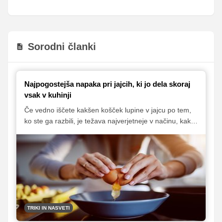
Sorodni članki
Najpogostejša napaka pri jajcih, ki jo dela skoraj
vsak v kuhinji
Če vedno iščete kakšen košček lupine v jajcu po tem,
ko ste ga razbili, je težava najverjetneje v načinu, kako
to počnete, pravijo znanstveniki.
TRIKI IN NASVETI