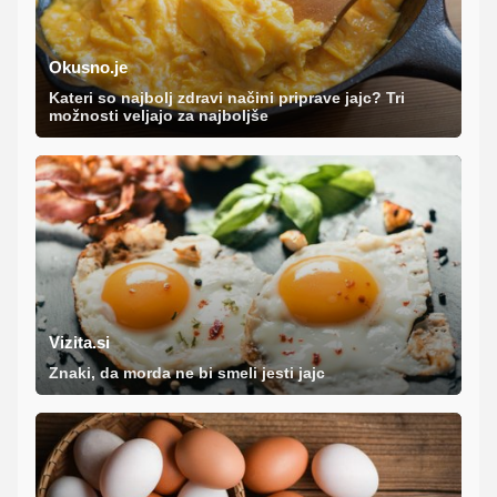
Okusno.je
Kateri so najbolj zdravi načini priprave jajc? Tri
možnosti veljajo za najboljše
Vizita.si
Znaki, da morda ne bi smeli jesti jajc