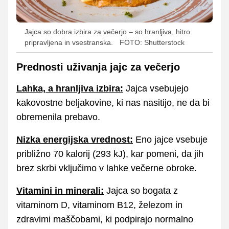
Jajca so dobra izbira za večerjo – so hranljiva, hitro
pripravljena in vsestranska.
FOTO: Shutterstock
Prednosti uživanja jajc za večerjo
Lahka, a hranljiva izbira:
Jajca vsebujejo
kakovostne beljakovine, ki nas nasitijo, ne da bi
obremenila prebavo.
Nizka energijska vrednost:
Eno jajce vsebuje
približno 70 kalorij (293 kJ), kar pomeni, da jih
brez skrbi vključimo v lahke večerne obroke.
Vitamini in minerali:
Jajca so bogata z
vitaminom D, vitaminom B12, železom in
zdravimi maščobami, ki podpirajo normalno