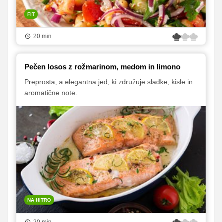
FIT
20 min
Pečen losos z rožmarinom, medom in limono
Preprosta, a elegantna jed, ki združuje sladke, kisle in
aromatične note.
NA HITRO
20 min