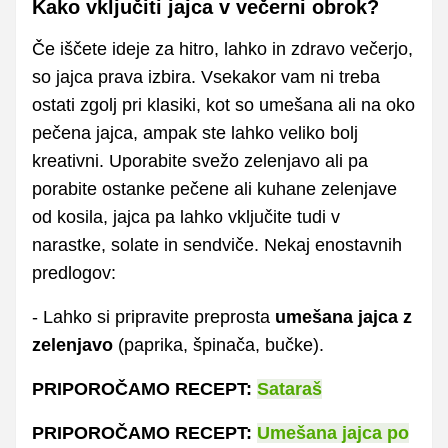
Kako vključiti jajca v večerni obrok?
Če iščete ideje za hitro, lahko in zdravo večerjo,
so jajca prava izbira. Vsekakor vam ni treba
ostati zgolj pri klasiki, kot so umešana ali na oko
pečena jajca, ampak ste lahko veliko bolj
kreativni. Uporabite svežo zelenjavo ali pa
porabite ostanke pečene ali kuhane zelenjave
od kosila, jajca pa lahko vključite tudi v
narastke, solate in sendviče. Nekaj enostavnih
predlogov:
- Lahko si pripravite preprosta
umešana jajca z
zelenjavo
(paprika, špinača, bučke).
PRIPOROČAMO RECEPT:
Sataraš
PRIPOROČAMO RECEPT:
Umešana jajca po