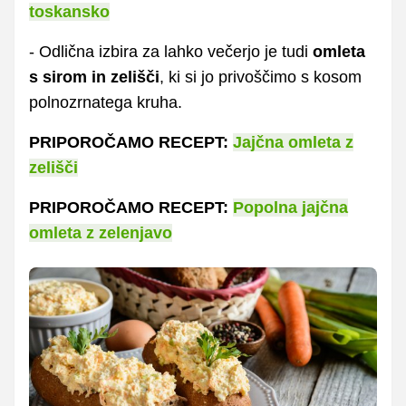
toskansko
- Odlična izbira za lahko večerjo je tudi
omleta
s sirom in zelišči
, ki si jo privoščimo s kosom
polnozrnatega kruha.
PRIPOROČAMO RECEPT:
Jajčna omleta z
zelišči
PRIPOROČAMO RECEPT:
Popolna jajčna
omleta z zelenjavo