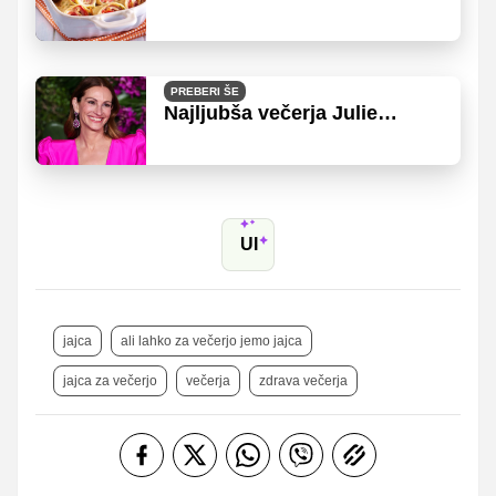
božanske slane palačinke
PREBERI ŠE
Najljubša večerja Julie
Roberts vsebuje le 3
sestavine in je izjemno
preprosta za pripravo
UI
jajca
ali lahko za večerjo jemo jajca
jajca za večerjo
večerja
zdrava večerja