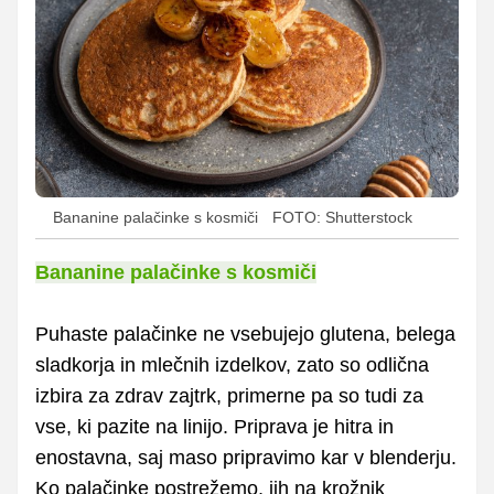
Bananine palačinke s kosmiči
FOTO: Shutterstock
Bananine palačinke s kosmiči
Puhaste palačinke ne vsebujejo glutena, belega
sladkorja in mlečnih izdelkov, zato so odlična
izbira za zdrav zajtrk, primerne pa so tudi za
vse, ki pazite na linijo. Priprava je hitra in
enostavna, saj maso pripravimo kar v blenderju.
Ko palačinke postrežemo, jih na krožnik