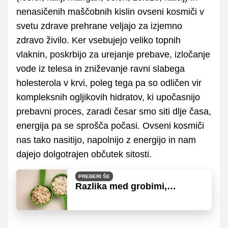
nenasičenih maščobnih kislin ovseni kosmiči v
svetu zdrave prehrane veljajo za izjemno
zdravo živilo. Ker vsebujejo veliko topnih
vlaknin, poskrbijo za urejanje prebave, izločanje
vode iz telesa in zniževanje ravni slabega
holesterola v krvi, poleg tega pa so odličen vir
kompleksnih ogljikovih hidratov, ki upočasnijo
prebavni proces, zaradi česar smo siti dlje časa,
energija pa se sprošča počasi. Ovseni kosmiči
nas tako nasitijo, napolnijo z energijo in nam
dajejo dolgotrajen občutek sitosti.
PREBERI ŠE
Razlika med grobimi,
mehkimi in instant kosmiči
ter kako jih uporabljamo