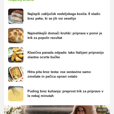
Najlepši zaključek nedeljskega kosila: 8 sladic
brez peke, ki se jih vsi veselijo
Najmehkejši domači kruhki: priprava v ponvi je
trik za popoln rezultat
Klasična panada odpade: tako Italijani pripravijo
slastne ocvrte bučke
Hitra pita brez testa: vse sestavine samo
zmešate in pečica opravi ostalo
Puding brez kuhanja: preprost trik za pripravo v
le nekaj minutah
OGLAS