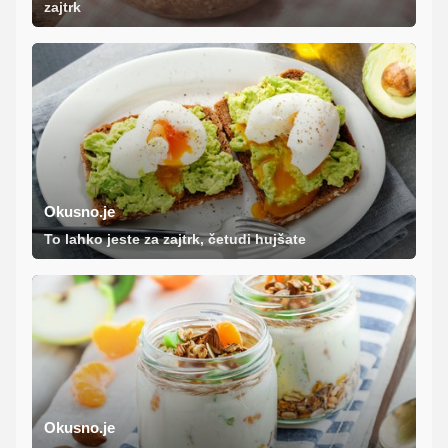
zajtrk
Okusno.je
To lahko jeste za zajtrk, četudi hujšate
Okusno.je