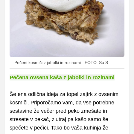
Pečeni kosmiči z jabolki in rozinami
FOTO: Su.S.
Pečena ovsena kaša z jabolki in rozinami
Še ena odlična ideja za topel zajtrk z ovsenimi
kosmiči. Priporočamo vam, da vse potrebne
sestavine že večer pred peko zmešate in
stresete v pekač, zjutraj pa kašo samo še
spečete v pečici. Tako bo vaša kuhinja že