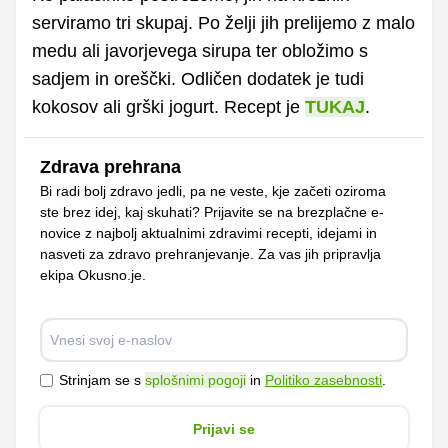
serviramo tri skupaj. Po želji jih prelijemo z malo
medu ali javorjevega sirupa ter obložimo s
sadjem in oreščki. Odličen dodatek je tudi
kokosov ali grški jogurt. Recept je
TUKAJ
.
Zdrava prehrana
Bi radi bolj zdravo jedli, pa ne veste, kje začeti oziroma
ste brez idej, kaj skuhati? Prijavite se na brezplačne e-
novice z najbolj aktualnimi zdravimi recepti, idejami in
nasveti za zdravo prehranjevanje. Za vas jih pripravlja
ekipa Okusno.je.
Strinjam se s
splošnimi pogoji
in
Politiko zasebnosti
.
Prijavi se