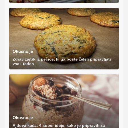
Okusno.je
Zdrav zajtrk iz pečice, ki ga boste želeli pripravljati
vsak teden
Okusno.je
Ajdova kaša: 4 super ideje, kako jo pripraviti za