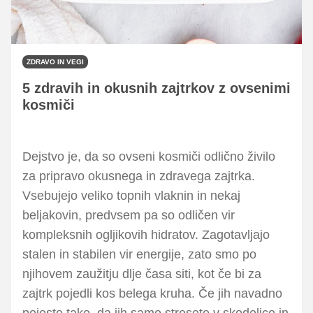
ZDRAVO IN VEGI
5 zdravih in okusnih zajtrkov z ovsenimi
kosmiči
Dejstvo je, da so ovseni kosmiči odlično živilo
za pripravo okusnega in zdravega zajtrka.
Vsebujejo veliko topnih vlaknin in nekaj
beljakovin, predvsem pa so odličen vir
kompleksnih ogljikovih hidratov. Zagotavljajo
stalen in stabilen vir energije, zato smo po
njihovem zaužitju dlje časa siti, kot če bi za
zajtrk pojedli kos belega kruha. Če jih navadno
pojeste tako, da jih samo stresete v skodelico in