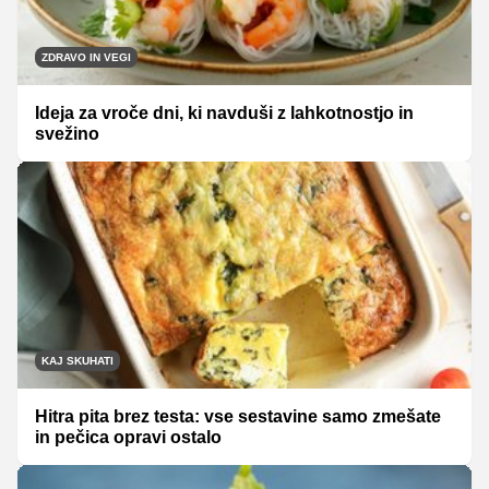
ZDRAVO IN VEGI
Ideja za vroče dni, ki navduši z lahkotnostjo in
svežino
KAJ SKUHATI
Hitra pita brez testa: vse sestavine samo zmešate
in pečica opravi ostalo