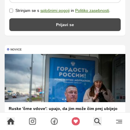
Strinjam se s
splošnimi pogoji
in
Politiko zasebnosti
.
Prijavi se
NOVICE
Ruske 'črne vdove': upajo, da jim može čim prej ubijejo
ŠPORT