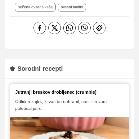
pečena ovsena kaša
ovseni mafini
Sorodni recepti
Jutranji breskov drobljenec (crumble)
Odličen zajtrk, ki vas bo nahranil, nasitil in vam
polepšal jutro.