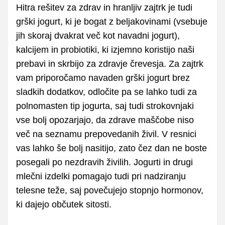
Hitra rešitev za zdrav in hranljiv zajtrk je tudi
grški jogurt, ki je bogat z beljakovinami (vsebuje
jih skoraj dvakrat več kot navadni jogurt),
kalcijem in probiotiki, ki izjemno koristijo naši
prebavi in skrbijo za zdravje črevesja. Za zajtrk
vam priporočamo navaden grški jogurt brez
sladkih dodatkov, odločite pa se lahko tudi za
polnomasten tip jogurta, saj tudi strokovnjaki
vse bolj opozarjajo, da zdrave maščobe niso
več na seznamu prepovedanih živil. V resnici
vas lahko še bolj nasitijo, zato čez dan ne boste
posegali po nezdravih živilih. Jogurti in drugi
mlečni izdelki pomagajo tudi pri nadziranju
telesne teže, saj povečujejo stopnjo hormonov,
ki dajejo občutek sitosti.