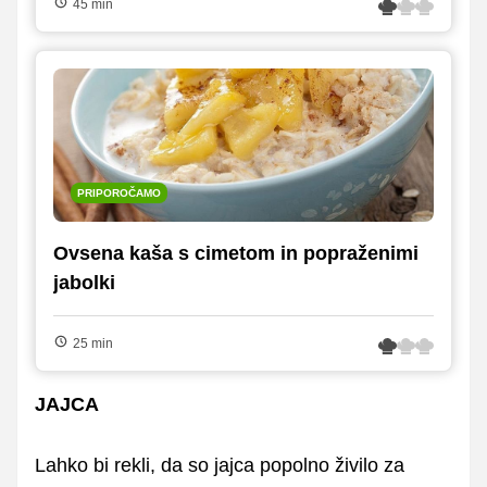
45 min
PRIPOROČAMO
Ovsena kaša s cimetom in popraženimi
jabolki
25 min
JAJCA
Lahko bi rekli, da so jajca popolno živilo za