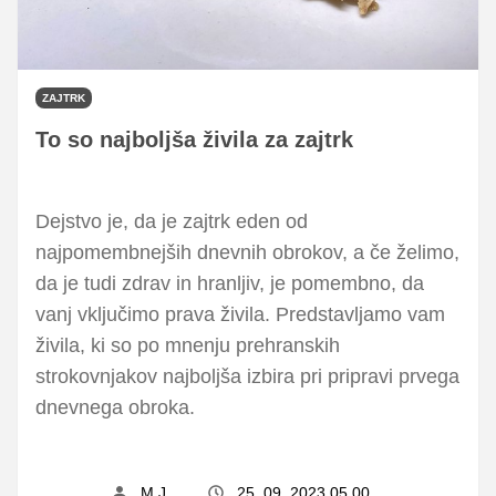
ZAJTRK
To so najboljša živila za zajtrk
Dejstvo je, da je zajtrk eden od
najpomembnejših dnevnih obrokov, a če želimo,
da je tudi zdrav in hranljiv, je pomembno, da
vanj vključimo prava živila. Predstavljamo vam
živila, ki so po mnenju prehranskih
strokovnjakov najboljša izbira pri pripravi prvega
dnevnega obroka.
M.J.
25. 09. 2023 05.00