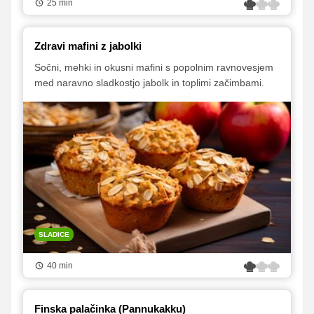
25 min
Zdravi mafini z jabolki
Sočni, mehki in okusni mafini s popolnim ravnovesjem
med naravno sladkostjo jabolk in toplimi začimbami.
SLADICE
40 min
Finska palačinka (Pannukakku)