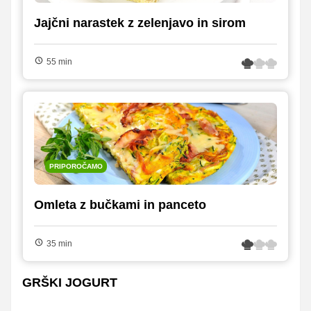
Jajčni narastek z zelenjavo in sirom
55 min
PRIPOROČAMO
Omleta z bučkami in panceto
35 min
GRŠKI JOGURT