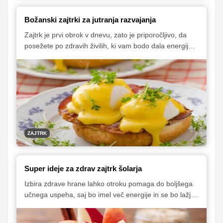
Božanski zajtrki za jutranja razvajanja
Zajtrk je prvi obrok v dnevu, zato je priporočljivo, da
posežete po zdravih živilih, ki vam bodo dala energijo
in vas za dlje časa nasitila, da ne boste pri priči lačni.
Toda občasno – denimo ko imate prost dan in za povrh
morda praznujete – si lahko privoščite bolj pregrešen
zajtrk. Včasih se je treba razvajati.
ZAJTRK
Super ideje za zdrav zajtrk šolarja
Izbira zdrave hrane lahko otroku pomaga do boljšega
učnega uspeha, saj bo imel več energije in se bo lažje
osredotočal. Ne bo hitro spet lačen in utrujen. Za
nekatere predloge si morate zjutraj vzeti nekaj časa,