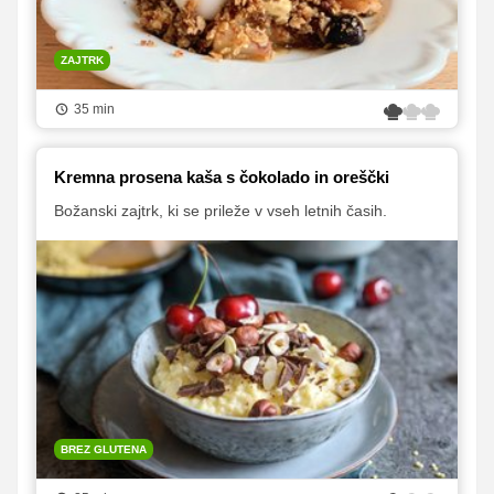
ZAJTRK
35 min
Kremna prosena kaša s čokolado in oreščki
Božanski zajtrk, ki se prileže v vseh letnih časih.
BREZ GLUTENA