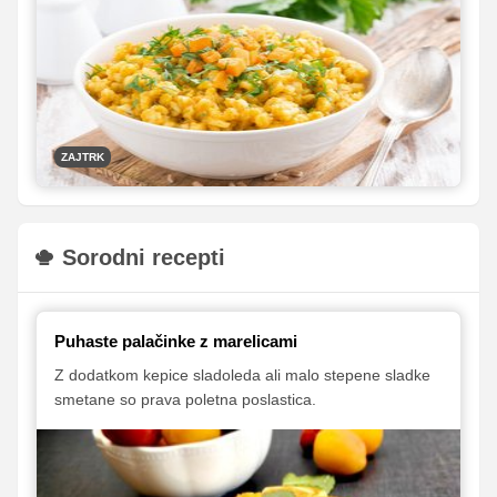
zajtrkom. Da bi se počutili res odlično, je za povrh
lahko ta tudi zdrav. Za nasvete za zdrav poletni zajtrk
smo prosili nutricistko Mojco Cepuš.
ZAJTRK
Sorodni recepti
Puhaste palačinke z marelicami
Z dodatkom kepice sladoleda ali malo stepene sladke
smetane so prava poletna poslastica.