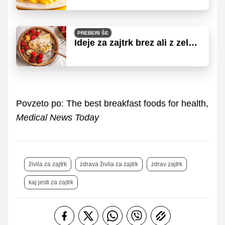
PREBERI ŠE
Ideje za zajtrk brez ali z zelo
malo sladkorja
Povzeto po: The best breakfast foods for health,
Medical News Today
živila za zajtrk
zdrava živila za zajtrk
zdrav zajtrk
kaj jesti za zajtrk