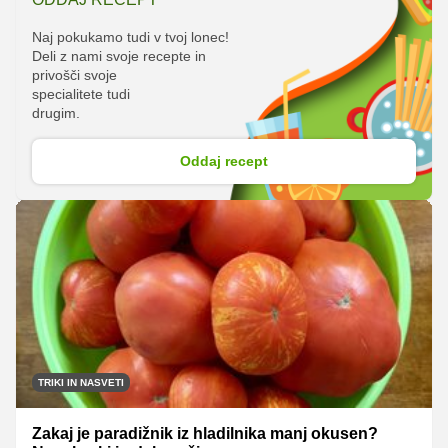
Naj pokukamo tudi v tvoj lonec!
Deli z nami svoje recepte in
privošči svoje
specialitete tudi
drugim.
Oddaj recept
TRIKI IN NASVETI
Zakaj je paradižnik iz hladilnika manj okusen?