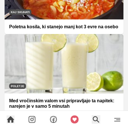
KAJ SKUHATI
Poletna kosila, ki stanejo manj kot 3 evre na osebo
POLETJE
Med vročinskim valom vsi pripravljajo ta napitek:
narejen je v samo 5 minutah