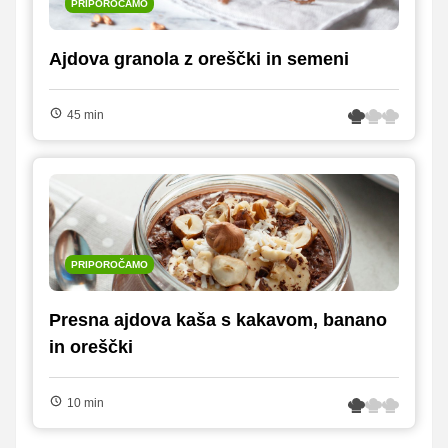
PRIPOROČAMO
Ajdova granola z oreščki in semeni
45 min
PRIPOROČAMO
Presna ajdova kaša s kakavom, banano
in oreščki
10 min