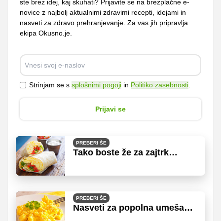
ste brez idej, kaj skuhati? Prijavite se na brezplačne e-
novice z najbolj aktualnimi zdravimi recepti, idejami in
nasveti za zdravo prehranjevanje. Za vas jih pripravlja
ekipa Okusno.je.
Strinjam se s
splošnimi pogoji
in
Politiko zasebnosti
.
Prijavi se
PREBERI ŠE
Tako boste že za zajtrk
zaužili obilico zelenjave
PREBERI ŠE
Nasveti za popolna umešana
jajca