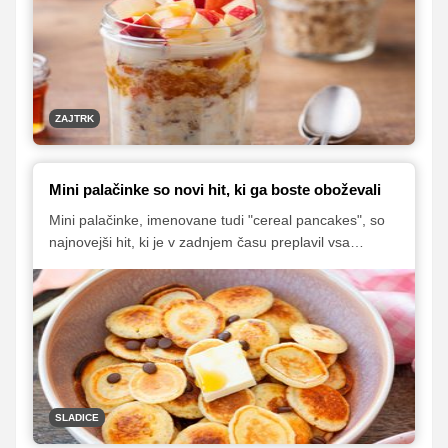
medtem ko so drugi lahko na mizi zelo hitro oziroma jih
otrok lahko poje celo po poti. Ne morete se izgovarjati,
da nimate časa.
ZAJTRK
Mini palačinke so novi hit, ki ga boste oboževali
Mini palačinke, imenovane tudi "cereal pancakes", so
najnovejši hit, ki je v zadnjem času preplavil vsa
družbena omrežja. Kot pove že samo ime, gre za zelo
majhne palačinke, ki jih lahko uživamo tudi tako, da jih
stresemo v posodico, prelijemo z mlekom, jogurtom ali
poljubnim rastlinskim napitkom ter pojemo kot kosmiče.
Odlične so tudi, če jih zgolj obložimo s sadjem,
marmelado, čokoladnim namazom in drugimi dodatki,
ki se podajo k palačinkam.
SLADICE