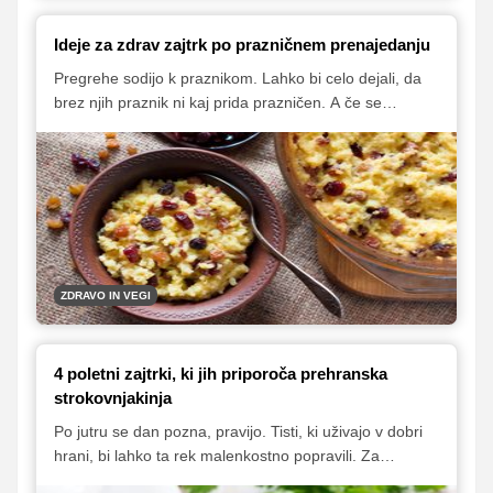
Ideje za zdrav zajtrk po prazničnem prenajedanju
Pregrehe sodijo k praznikom. Lahko bi celo dejali, da
brez njih praznik ni kaj prida prazničen. A če se
preostale dni prehranjujete zdravo in uravnoteženo, ne
bi smele škodovati. Pričnite jutro po pregrešnem dnevu
s krepčilnim zdravim zajtrkom. Vsebuje naj obilico
koristnih snovi in spodbudi prebavo. V nadaljevanju
vam ponujamo nekaj odličnih predlogov.
ZDRAVO IN VEGI
4 poletni zajtrki, ki jih priporoča prehranska
strokovnjakinja
Po jutru se dan pozna, pravijo. Tisti, ki uživajo v dobri
hrani, bi lahko ta rek malenkostno popravili. Za
marsikoga je dan boljši, če se začne z okusnim