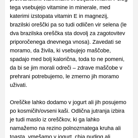
tega vsebujejo vitamine in minerale, med
katerimi izstopata vitamin E in magnezij,
brazilski oreščki pa so tudi odličen vir selena (le
dva brazilska oreščka sta dovolj za zagotovitev
priporočenega dnevnega vnosa). Zavedati se
moramo, da živila, ki vsebujejo maščobe,
spadajo med bolj kalorična, toda to ne pomeni,
da bi se jim morali odreči – zdrave maščobe v
prehrani potrebujemo, le zmerno jih moramo
uživati.
Oreščke lahko dodamo v jogurt ali jih posujemo
po kosmičih/ovseni kaši. Odlična jutranja izbira
je tudi maslo iz oreščkov, ki ga lahko
namažemo na rezino polnozrnatega kruha ali
toasta, vmešamo v jogurt, chia puding ali