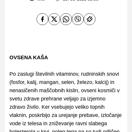
OVSENA KAŠA
Po zaslugi številnih vitaminov, rudninskih snovi
(fosfor, kalij, mangan, selen, železo, kalcij) in
nenasičenih maščobnih kislin, ovseni kosmiči v
svetu zdrave prehrane veljajo za izjemno
zdravo živilo. Ker vsebujejo veliko topnih
vlaknin, poskrbijo za urejanje prebave, izločanje
vode iz telesa in zniževanje ravni slabega
holesterola v krvi, poleg tega pa so tudi odličen