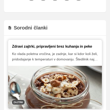
Sorodni članki
Zdravi zajtrki, pripravljeni brez kuhanja in peke
Ko vlada poletna vročina, je zadnje, kar si kdor koli želi,
pridodajanje k temperaturi v domovanju. Štedilnik naj
torej do jeseni ostane lepo ugasnjen. Sedaj je čas za
recepte, ki jih je mogoče pripraviti brez kuhanja
(oziroma peke). Poleti bolj potrebujete hladilnik.
ZAJTRK