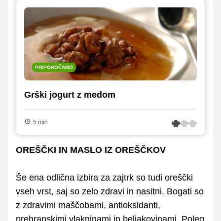
PRIPOROČAMO
Grški jogurt z medom
5 min
OREŠČKI IN MASLO IZ OREŠČKOV
Še ena odlična izbira za zajtrk so tudi oreščki
vseh vrst, saj so zelo zdravi in nasitni. Bogati so
z zdravimi maščobami, antioksidanti,
prehranskimi vlakninami in beljakovinami. Poleg