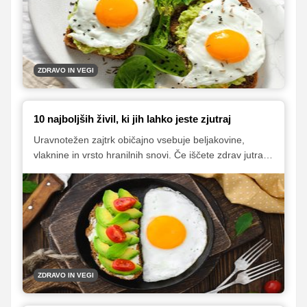
ZDRAVO IN VEGI
10 najboljših živil, ki jih lahko jeste zjutraj
Uravnotežen zajtrk običajno vsebuje beljakovine,
vlaknine in vrsto hranilnih snovi. Če iščete zdrav jutranji
obrok, poskusite enostavne možnosti, kot so jajca,
polnozrnati toast s prelivi, oreščki in zeleni čaj.
ZDRAVO IN VEGI