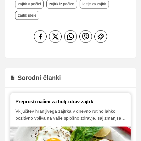
zajtrk v pečici
zajtrk iz pečice
ideje za zajtrk
zajtrk ideje
Sorodni članki
Preprosti načini za bolj zdrav zajtrk
Vključitev hranljivega zajtrka v dnevno rutino lahko
pozitivno vpliva na vaše splošno zdravje, saj zmanjša
tveganje za debelost, težave s srcem in ožiljem ter
spodbuja splošno dobro počutje.