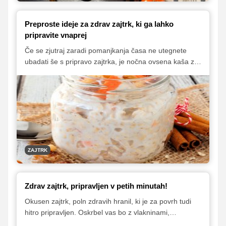
Preproste ideje za zdrav zajtrk, ki ga lahko
pripravite vnaprej
Če se zjutraj zaradi pomanjkanja časa ne utegnete
ubadati še s pripravo zajtrka, je nočna ovsena kaša za
vas odlična izbira. Priprava je hitra in preprosta,
okusen zajtrk pa si lahko pripravite tudi za več dni
vnaprej in ga lično shranite v kozarec ali posodico ter
tako zjutraj samo vzamete na pot ali v službo.
ZAJTRK
Zdrav zajtrk, pripravljen v petih minutah!
Okusen zajtrk, poln zdravih hranil, ki je za povrh tudi
hitro pripravljen. Oskrbel vas bo z vlakninami,
beljakovinami in zdravimi maščobami ter poskrbel, da