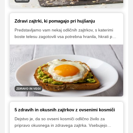
Zdravi zajtrki, ki pomagajo pri hujšanju
Predstavljamo vam nekaj odličnih zajtrkov, s katerimi
boste telesu zagotovili vsa potrebna hranila, hkrati pa
boste uživali v odličnem okusu vašega prvega obroka.
ZDRAVO IN VEGI
5 zdravih in okusnih zajtrkov z ovsenimi kosmiči
Dejstvo je, da so ovseni kosmiči odlično živilo za
pripravo okusnega in zdravega zajtrka. Vsebujejo
veliko topnih vlaknin in nekaj beljakovin, predvsem pa