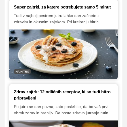
Super zajtrki, za katere potrebujete samo 5 minut
Tudi v najbolj pestrem jutru lahko dan začnete z
zdravim in okusnim zajtrkom. Pri kreiranju hitrih
jutranjih obrokov si pomagajte s spodnjimi predlogi, v
katerih vam bomo predstavili nekaj odličnih zajtrkov, za
katere potrebujete samo pet minut in največ pet
sestavin, če med njimi ne upoštevate klasičnih živili, kot
so sol, poper in olje.
NA HITRO
Zdrav zajtrk: 12 odličnih receptov, ki so tudi hitro
pripravljeni
Po jutru se dan pozna, zato poskrbite, da bo vaš prvi
obrok zdrav in hranljiv. Da boste zdravo jutranjo rutino
še lažje vpeljali v svoje življenje, vam v nadaljevanju
predstavljam nekaj odličnih idej za pripravo okusnega