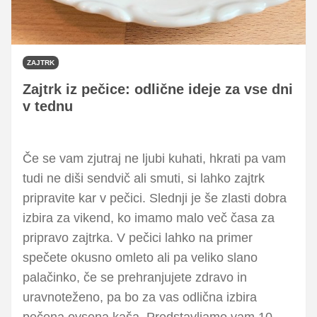
ZAJTRK
Zajtrk iz pečice: odlične ideje za vse dni
v tednu
Če se vam zjutraj ne ljubi kuhati, hkrati pa vam
tudi ne diši sendvič ali smuti, si lahko zajtrk
pripravite kar v pečici. Slednji je še zlasti dobra
izbira za vikend, ko imamo malo več časa za
pripravo zajtrka. V pečici lahko na primer
spečete okusno omleto ali pa veliko slano
palačinko, če se prehranjujete zdravo in
uravnoteženo, pa bo za vas odlična izbira
pečena ovsena kaša. Predstavljamo vam 10