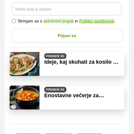
Strinjam se s
splošnimi pogoji
in
Politiko zasebnosti
.
Prijavi se
PREBERI ŠE
Ideje, kaj skuhati za kosilo v
manj kot pol ure
PREBERI ŠE
Enostavne večerje za
hujšanje in dobro počutje