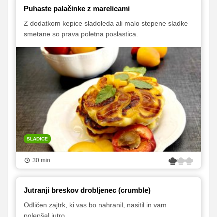
Puhaste palačinke z marelicami
Z dodatkom kepice sladoleda ali malo stepene sladke
smetane so prava poletna poslastica.
SLADICE
30 min
Jutranji breskov drobljenec (crumble)
Odličen zajtrk, ki vas bo nahranil, nasitil in vam
polepšal jutro.