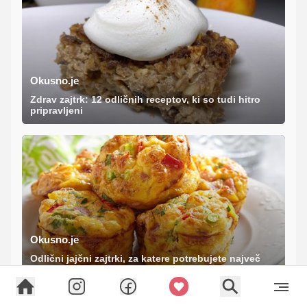
Okusno.je
Zdrav zajtrk: 12 odličnih receptov, ki so tudi hitro
pripravljeni
Okusno.je
Odlični jajčni zajtrki, za katere potrebujete največ
pol ure