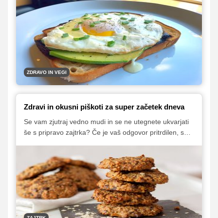
boste ostali siti vse do kosila.
ZDRAVO IN VEGI
Zdravi in okusni piškoti za super začetek dneva
Se vam zjutraj vedno mudi in se ne utegnete ukvarjati
še s pripravo zajtrka? Če je vaš odgovor pritrdilen, so
za vas prava rešitev zdravi in okusni jutranji piškoti, ki
si jih lahko pripravite na zalogo in jih imate tako vedno
pri roki, ko si zaradi jutranje naglice ne utegnete
pripraviti zajtrka, lahko pa jih odnesete tudi v službo in
si jih privoščite za malico.
ZAJTRK