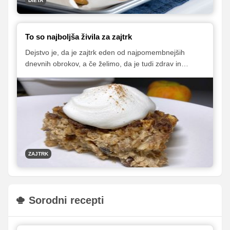
DIETA
To so najboljša živila za zajtrk
Dejstvo je, da je zajtrk eden od najpomembnejših
dnevnih obrokov, a če želimo, da je tudi zdrav in
hranljiv, je pomembno, da vanj vključimo prava živila.
Predstavljamo vam živila, ki so po mnenju prehranskih
strokovnjakov najboljša izbira pri pripravi prvega
dnevnega obroka.
ZAJTRK
Sorodni recepti