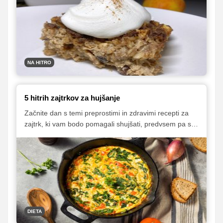
in zdravega zajtrka, za katerega tudi ne boste porabili
veliko časa. Nekatere jedi si lahko pripravite tudi
vnaprej in s tem še dodatno prihranite čas, ki vam ga v
jutranji naglici navadno vedno primanjkuje.
NA HITRO
5 hitrih zajtrkov za hujšanje
Začnite dan s temi preprostimi in zdravimi recepti za
zajtrk, ki vam bodo pomagali shujšati, predvsem pa se
boste po njihovem zaužitju odlično počutili.
DIETA