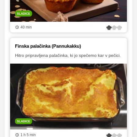
SLADICE
40 min
Finska palačinka (Pannukakku)
Hitro pripravljena palačinka, ki jo spečemo kar v pečici.
SLADICE
1 h 5 min