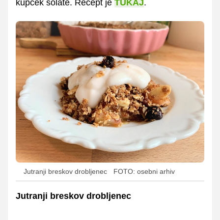
kupček solate. Recept je
TUKAJ
.
Jutranji breskov drobljenec
FOTO: osebni arhiv
Jutranji breskov drobljenec