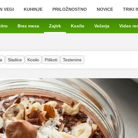
N VEGI
KUHINJE
PRILOŽNOSTNO
NOVICE
TRIKI 
itro
Brez mesa
Zajtrk
Kosilo
Večerja
Video re
a
Sladice
Kosilo
Piškoti
Testenine