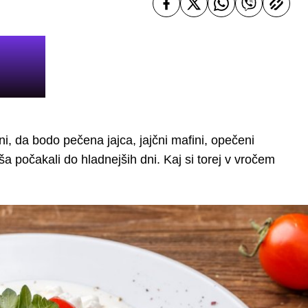
i, da bodo pečena jajca, jajčni mafini, opečeni
a počakali do hladnejših dni. Kaj si torej v vročem