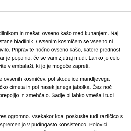
 štedilnikom in mešati ovseno kašo med kuhanjem. Naj
ostane hladilnik. Ovsenim kosmičem se vseeno ni
živilo. Pripravite nočno ovseno kašo, katere prednost
 kar je popolno, če se vam zjutraj mudi. Lahko jo celo
ite v embalaži, ki jo je mogoče zapreti.
ce ovsenih kosmičev, pol skodelice mandljevega
ičko cimeta in pol nasekljanega jabolka. Čez noč
 prepojijo in zmehčajo. Sadje bi lahko vmešali tudi
es ogromno. Vsekakor kdaj poskusite tudi različico s
o spremenijo v pudingasto konsistenco. Polovici