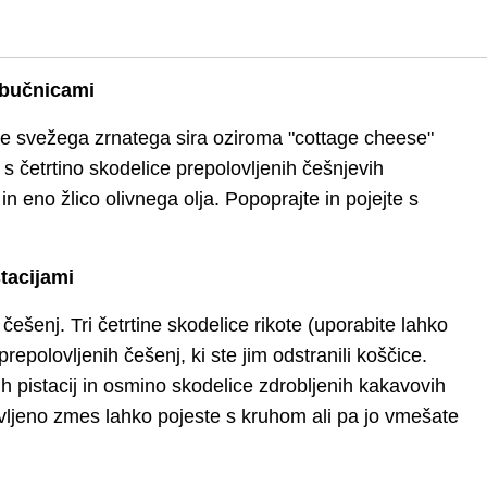
n bučnicami
ce svežega zrnatega sira oziroma "cottage cheese"
) s četrtino skodelice prepolovljenih češnjevih
n eno žlico olivnega olja. Popoprajte in pojejte s
tacijami
češenj. Tri četrtine skodelice rikote (uporabite lahko
repolovljenih češenj, ki ste jim odstranili koščice.
ih pistacij in osmino skodelice zdrobljenih kakavovih
avljeno zmes lahko pojeste s kruhom ali pa jo vmešate