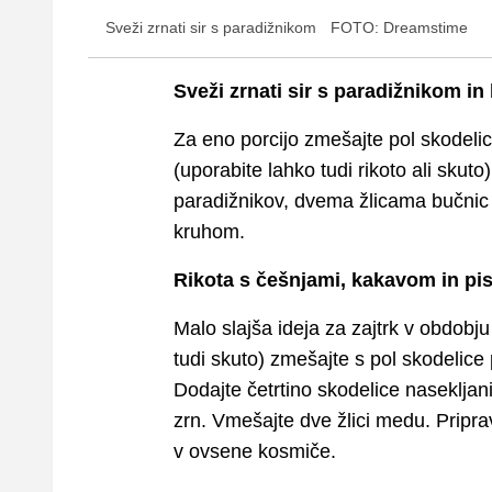
Sveži zrnati sir s paradižnikom
FOTO: Dreamstime
Sveži zrnati sir s paradižnikom i
Za eno porcijo zmešajte pol skodeli
(uporabite lahko tudi rikoto ali skuto
paradižnikov, dvema žlicama bučnic i
kruhom.
Rikota s češnjami, kakavom in pis
Malo slajša ideja za zajtrk v obdobju 
tudi skuto) zmešajte s pol skodelice p
Dodajte četrtino skodelice nasekljan
zrn. Vmešajte dve žlici medu. Pripr
v ovsene kosmiče.