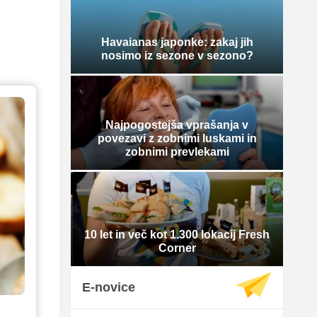
Havaianas japonke: zakaj jih
nosimo iz sezone v sezono?
Najpogostejša vprašanja v
povezavi z zobnimi luskami in
zobnimi prevlekami
10 let in več kot 1.300 lokacij Fresh
Corner
E-novice