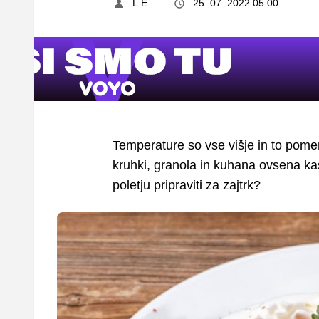
L.E.
25. 07. 2022 05.00
Temperature so vse višje in to pomen
kruhki, granola in kuhana ovsena kaš
poletju pripraviti za zajtrk?