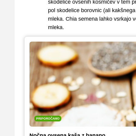
skodelice ovsenih kosmičev v tem pr
pol skodelice borovnic (ali kakšnega
mleka. Chia semena lahko vsrkajo veli
mleka.
PRIPOROČAMO
Nočna ovsena kaša z banano