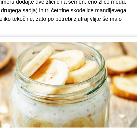
imeru dodajte dve žlici chia semen, eno žlico medu,
 drugega sadja) in tri četrtine skodelice mandljevega
ko tekočine, zato po potrebi zjutraj vlijte še malo