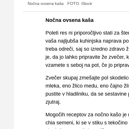
Nočna ovsena kaša
FOTO: iStock
Nočna ovsena kaša
Poleti res ni priporočljivo stati za
vaša najljubša kuhinjska naprava p
treba odreči, saj so izredno zdravo 
je, da jo lahko pripravite že zvečer,
vzamete s seboj na pot, če jo priprav
Zvečer skupaj zmešajte pol skodeli
mleka, eno žlico medu, eno čajno žl
pustite v hladilniku, da se sestavine
zjutraj.
Mogočih receptov za nočno kašo je r
chia semeni, ki se v stiku s tekočin