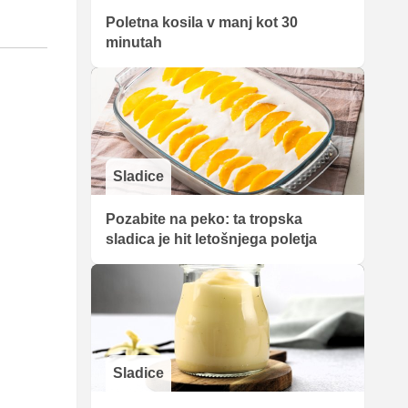
Poletna kosila v manj kot 30
minutah
Sladice
Pozabite na peko: ta tropska
sladica je hit letošnjega poletja
Sladice