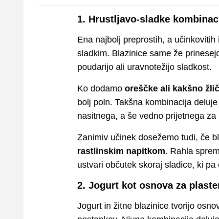
1. Hrustljavo-sladke kombinaci
Ena najbolj preprostih, a učinkovitih
sladkim. Blazinice same že prinesejo
poudarijo ali uravnotežijo sladkost.
Ko dodamo
oreščke ali kakšno žl
bolj poln. Takšna kombinacija deluje
nasitnega, a še vedno prijetnega za h
Zanimiv učinek dosežemo tudi, če b
rastlinskim napitkom
. Rahla spre
ustvari občutek skoraj sladice, ki pa 
2. Jogurt kot osnova za plast
Jogurt in žitne blazinice tvorijo osn