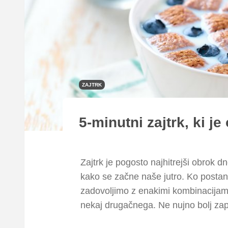
ZAJTRK
5-minutni zajtrk, ki je
Zajtrk je pogosto najhitrejši obrok dne
kako se začne naše jutro. Ko postane
zadovoljimo z enakimi kombinacijami
nekaj drugačnega. Ne nujno bolj zap