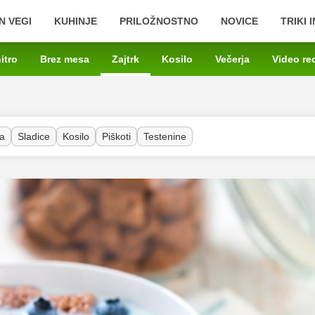
N VEGI
KUHINJE
PRILOŽNOSTNO
NOVICE
TRIKI 
itro
Brez mesa
Zajtrk
Kosilo
Večerja
Video re
a
Sladice
Kosilo
Piškoti
Testenine