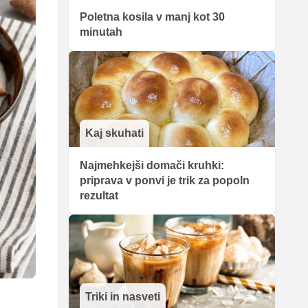
Poletna kosila v manj kot 30
minutah
Kaj skuhati
Najmehkejši domači kruhki:
priprava v ponvi je trik za popoln
rezultat
Triki in nasveti