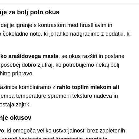
je za bolj poln okus
 idej je igranje s kontrastom med hrustljavim in
 čokoladno noto, ki jo lahko nadgradimo z dodatki, ki
ičko arašidovega masla
, se okus razširi in postane
 posebej dobro zjutraj, ko potrebujemo nekaj bolj
itro pripravo.
lazinice kombiniramo z
rahlo toplim mlekom ali
memba temperature spremeni teksturo nadeva in
ostaja zajtrk.
enje okusov
ovo, ki omogoča veliko ustvarjalnosti brez zapletenih