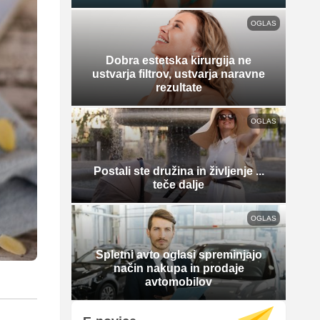
OGLAS
Dobra estetska kirurgija ne
ustvarja filtrov, ustvarja naravne
rezultate
OGLAS
Postali ste družina in življenje ...
teče dalje
OGLAS
Spletni avto oglasi spreminjajo
način nakupa in prodaje
avtomobilov