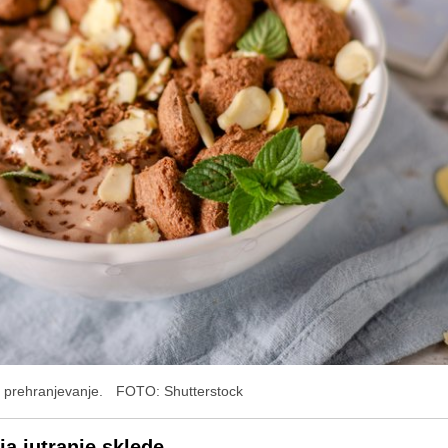
e prehranjevanje.
FOTO: Shutterstock
a jutranje sklede