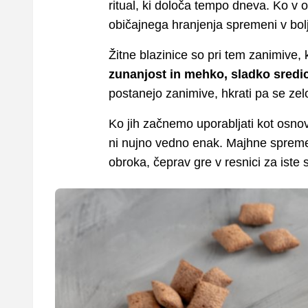
ritual, ki določa tempo dneva. Ko v o
običajnega hranjenja spremeni v bol
Žitne blazinice so pri tem zanimive,
zunanjost in mehko, sladko sredi
postanejo zanimive, hkrati pa se ze
Ko jih začnemo uporabljati kot osnov
ni nujno vedno enak. Majhne sprem
obroka, čeprav gre v resnici za iste 