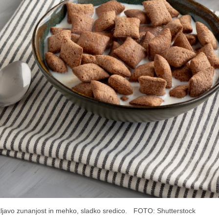
tljavo zunanjost in mehko, sladko sredico.
FOTO: Shutterstock