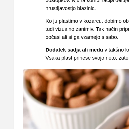
postopkov. Njuna kombinacija deluje
hrustljavostjo blazinic.
Ko ju plastimo v kozarcu, dobimo obč
tudi vizualno zanimiv. Tak način prip
počasi ali si ga vzamejo s sabo.
Dodatek sadja ali medu
v takšno k
Vsaka plast prinese svojo noto, zato 