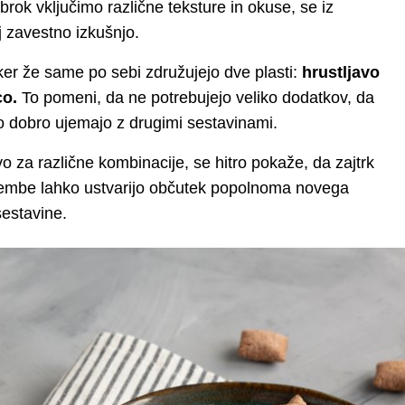
brok vključimo različne teksture in okuse, se iz
j zavestno izkušnjo.
 ker že same po sebi združujejo dve plasti:
hrustljavo
co.
To pomeni, da ne potrebujejo veliko dodatkov, da
lo dobro ujemajo z drugimi sestavinami.
o za različne kombinacije, se hitro pokaže, da zajtrk
embe lahko ustvarijo občutek popolnoma novega
sestavine.