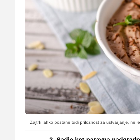
Zajtrk lahko postane tudi priložnost za ustvarjanje, ne l
3. Sadje kot naravna nadgradnj