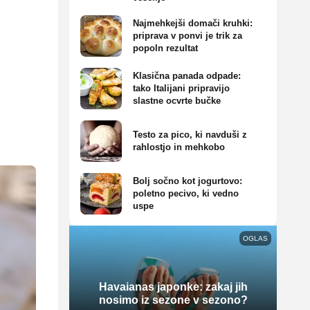
Najmehkejši domači kruhki:
priprava v ponvi je trik za
popoln rezultat
Klasična panada odpade:
tako Italijani pripravijo
slastne ocvrte bučke
Testo za pico, ki navduši z
rahlostjo in mehkobo
Bolj sočno kot jogurtovo:
poletno pecivo, ki vedno
uspe
OGLAS
Havaianas japonke: zakaj jih
nosimo iz sezone v sezono?