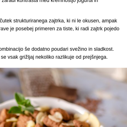
 zaradi kontrasta med kremnostjo jogurta in
utek strukturiranega zajtrka, ki ni le okusen, ampak
rave je posebej primeren za tiste, ki radi zajtrk pojedo
ombinacijo še dodatno poudari svežino in sladkost.
se vsak grižljaj nekoliko razlikuje od prejšnjega.