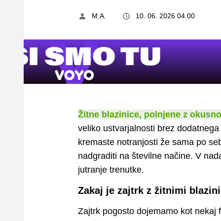
M.A.
10. 06. 2026 04.00
Žitne blazinice, polnjene z okusn
veliko ustvarjalnosti brez dodatnega 
kremaste notranjosti že sama po sebi
nadgraditi na številne načine. V nadal
jutranje trenutke.
Zakaj je zajtrk z žitnimi blazi
Zajtrk pogosto dojemamo kot nekaj f