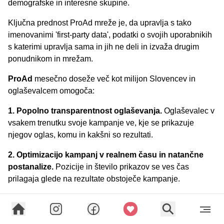
demografske in interesne skupine.
Ključna prednost ProAd mreže je, da upravlja s tako
imenovanimi 'first-party data', podatki o svojih uporabnikih
s katerimi upravlja sama in jih ne deli in izvaža drugim
ponudnikom in mrežam.
ProAd
mesečno doseže več kot milijon Slovencev in
oglaševalcem omogoča:
1. Popolno transparentnost oglaševanja.
Oglaševalec v
vsakem trenutku svoje kampanje ve, kje se prikazuje
njegov oglas, komu in kakšni so rezultati.
2. Optimizacijo kampanj v realnem času in natančne
postanalize.
Pozicije in število prikazov se ves čas
prilagaja glede na rezultate obstoječe kampanje.
3.Vsebinsko in vedenjsko ciljanje na mreži.
Znotraj vseh
spletnih strani Pro Plus lahko v mrežnem zakupu izbirate
med različnimi možnostmi segmentacije in ciljanja.