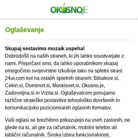
Oglaševanje
Skupaj sestavimo mozaik uspeha!
Dobrodošli na naših straneh, ki jih lahko soustvarjate z
nami. Prepričani smo, da lahko uporabnikom skupaj
omogočimo svojevrstne izkušnje tako na spletni strani
24ur.com kot na ostalih spletnih straneh: Bibaleze.si,
Cekin.si, Dominvrt.si, Moskisvet.si, Okusno.je,
Zadovoljna.si in Vizita.si. Oglaševalcem ponujamo
različne strateške postavitve tehnološko dovršenih in
komunikacijsko pozicioniranih oglasnih formatov.
Vaši oglasi se brezhibno prikazujejo na vseh zaslonih, ne
glede na to, ali gre za računalnik, mobilni telefon ali
tablični računalnik. Široka izbira funkcionalnosti,