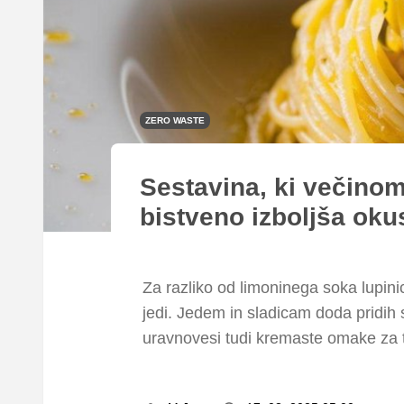
ZERO WASTE
Sestavina, ki večino
bistveno izboljša okus
Za razliko od limoninega soka lupinic
jedi. Jedem in sladicam doda pridih s
uravnovesi tudi kremaste omake za 