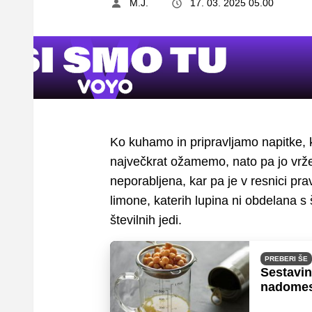
M.J.
17. 03. 2025 05.00
Ko kuhamo in pripravljamo napitke, 
največkrat ožamemo, nato pa jo vrž
neporabljena, kar pa je v resnici pra
limone, katerih lupina ni obdelana s
številnih jedi.
PREBERI ŠE
Sestavin
nadomes