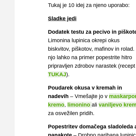
Tukaj je 10 idej za njeno uporabo:
Sladke jedi
Dodatek testu za pecivo in piškot
Limonina lupinica okrepi okus
biskvitov, piškotov, mafinov in rolad.
njo lahko na primer popestrite hitro
pripravljen zdrobov narastek (recept
TUKAJ
).
Poudarek okusa v kremah in
nadevih
– Vmešajte jo v
maskarpo
kremo
,
limonino
ali
vaniljevo kre
za osvežilen pridih.
Popestritev domačega sladoleda a
panakote
– Drobno naribana lupini