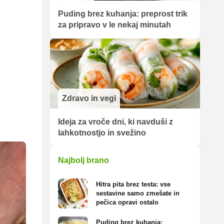
Puding brez kuhanja: preprost trik
za pripravo v le nekaj minutah
Zdravo in vegi
Ideja za vroče dni, ki navduši z
lahkotnostjo in svežino
Najbolj brano
Hitra pita brez testa: vse
sestavine samo zmešate in
pečica opravi ostalo
Puding brez kuhanja: