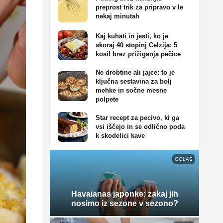
preprost trik za pripravo v le
nekaj minutah
Kaj kuhati in jesti, ko je
skoraj 40 stopinj Celzija: 5
kosil brez prižiganja pečice
Ne drobtine ali jajce: to je
ključna sestavina za bolj
mehke in sočne mesne
polpete
Star recept za pecivo, ki ga
vsi iščejo in se odlično poda
k skodelici kave
OGLAS
Havaianas japonke: zakaj jih
nosimo iz sezone v sezono?