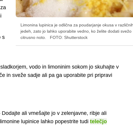
 za
i
Limonina lupinica je odlična za poudarjanje okusa v različni
jedeh, zato jo lahko uporabite vedno, ko želite dodati svežo
 s
citrusno noto.
FOTO: Shutterstock
sladkorjem, vodo in limoninim sokom jo skuhajte v
ače in sveže sadje ali pa ga uporabite pri pripravi
 Dodajte ali vmešajte jo v zelenjavne, ribje ali
imonine lupinice lahko popestrite tudi
telečjo