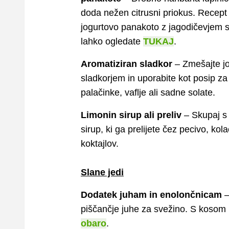
doda nežen citrusni priokus. Recept
jogurtovo panakoto z jagodičevjem s
lahko ogledate
TUKAJ
.
Aromatiziran sladkor
– Zmešajte jo
sladkorjem in uporabite kot posip za
palačinke, vaflje ali sadne solate.
Limonin sirup ali preliv
– Skupaj s 
sirup, ki ga prelijete čez pecivo, kol
koktajlov.
Slane jedi
Dodatek juham in enolončnicam
–
piščančje juhe za svežino. S kosom l
obaro
.