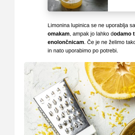
Limonina lupinica se ne uporablja 
omakam
, ampak jo lahko d
odamo tu
enolončnicam
. Če je ne želimo tak
in nato uporabimo po potrebi.