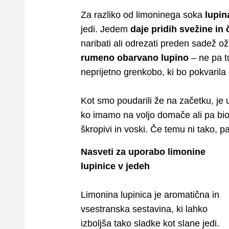
Za razliko od limoninega soka
lupin
jedi. Jedem
daje pridih svežine in
naribati ali odrezati preden sadež o
rumeno obarvano lupino
– ne pa tu
neprijetno grenkobo, ki bo pokvarila
Kot smo poudarili že na začetku, je u
ko imamo na voljo domače ali pa bio 
škropivi in voski. Če temu ni tako, pa
Nasveti za uporabo limonine
lupinice v jedeh
Limonina lupinica je aromatična in
vsestranska sestavina, ki lahko
izboljša tako sladke kot slane jedi.