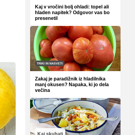
Kaj v vročini bolj ohladi: topel ali
hladen napitek? Odgovor vas bo
presenetil
TRIKI IN NASVETI
Zakaj je paradižnik iz hladilnika
manj okusen? Napaka, ki jo dela
večina
Kaj skuhati