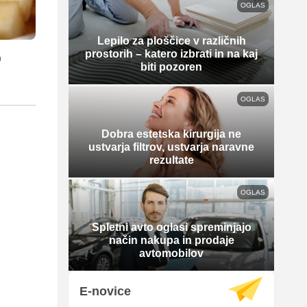
OGLAS
Lepilo za ploščice v različnih
prostorih – katero izbrati in na kaj
h
biti pozoren
OGLAS
Dobra estetska kirurgija ne
ustvarja filtrov, ustvarja naravne
rezultate
OGLAS
Spletni avto oglasi spreminjajo
način nakupa in prodaje
avtomobilov
E-novice