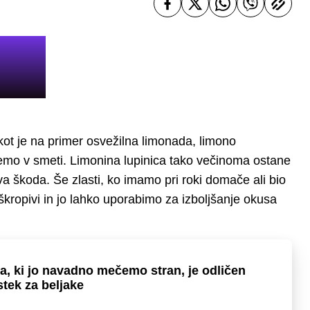
kot je na primer osvežilna limonada, limono
emo v smeti. Limonina lupinica tako večinoma ostane
va škoda. Še zlasti, ko imamo pri roki domače ali bio
 škropivi in jo lahko uporabimo za izboljšanje okusa
a, ki jo navadno mečemo stran, je odličen
tek za beljake