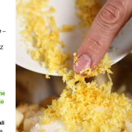
e
–
 Z
ne
mo
li
ca