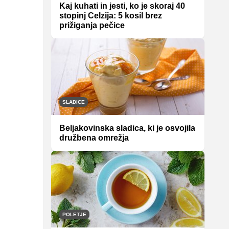
Kaj kuhati in jesti, ko je skoraj 40
stopinj Celzija: 5 kosil brez
prižiganja pečice
SLADICE
Beljakovinska sladica, ki je osvojila
družbena omrežja
POLETJE