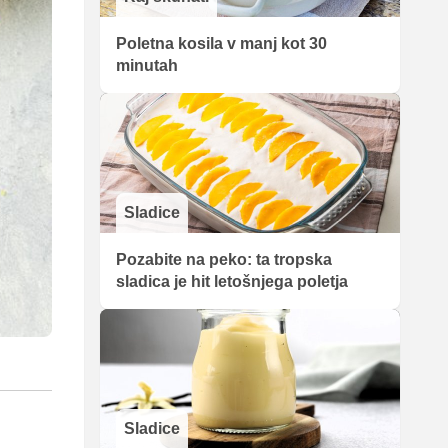
Poletna kosila v manj kot 30
minutah
Sladice
Pozabite na peko: ta tropska
sladica je hit letošnjega poletja
Sladice