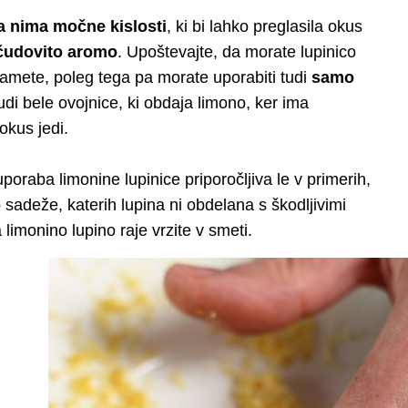
a nima močne kislosti
, ki bi lahko preglasila okus
 čudovito aromo
. Upoštevajte, da morate lupinico
žamete, poleg tega pa morate uporabiti tudi
samo
di bele ovojnice, ki obdaja limono, ker ima
 okus jedi.
poraba limonine lupinice priporočljiva le v primerih,
sadeže, katerih lupina ni obdelana s škodljivimi
 limonino lupino raje vrzite v smeti.