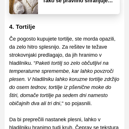
Tako se pravilno shranjuje
moka
4. Tortilje
Če pogosto kupujete tortilje, ste morda opazili,
da zelo hitro splesnijo. Za rešitev te težave
strokovnjaki predlagajo, da jih hranimo v
hladilniku. "
Paketi tortilj so zelo občutljivi na
temperaturne spremembe, kar lahko povzroči
plesen. V hladilniku lahko koruzne tortilje zdržijo
do osem tednov, tortilje iz pšenične moke do
štiri, domače tortilje pa sedem dni namesto
običajnih dva ali tri dni
," so pojasnili.
Da bi preprečili nastanek plesni, lahko v
hladilniku hranimo tudi kruh. Čeprav se tekstura