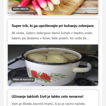
ZERO WASTE
Super trik, ki ga upoštevajte pri kuhanju zelenjave
Ali veste, katero zelenjavo damo kuhati v hladno vodo,
katero pa dodamo v lonec šele potem, ko voda že
zavre? Obstaja več razlogov, zakaj se neka zelenjava
začne kuhati v hladni, druga pa v vreli vodi.
TRIKI IN NASVETI
Uživanje takšnih živil je lahko zelo nevarno!
Vam je škoda zavreči hrano, ki jo je ravno načela