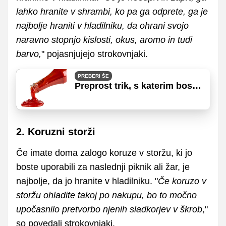
lahko hranite v shrambi, ko pa ga odprete, ga je
najbolje hraniti v hladilniku, da ohrani svojo
naravno stopnjo kislosti, okus, aromo in tudi
barvo,
" pojasnjujejo strokovnjaki.
PREBERI ŠE
Preprost trik, s katerim boste
iz plastenke iztisnili ves
kečap
2. Koruzni storži
Če imate doma zalogo koruze v storžu, ki jo
boste uporabili za naslednji piknik ali žar, je
najbolje, da jo hranite v hladilniku. "
Če koruzo v
storžu ohladite takoj po nakupu, bo to močno
upočasnilo pretvorbo njenih sladkorjev v škrob
,"
so povedali strokovnjaki.