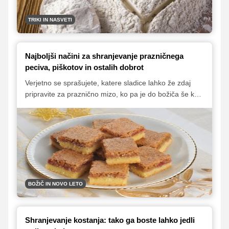
TRIKI IN NASVETI
Najboljši načini za shranjevanje prazničnega
peciva, piškotov in ostalih dobrot
Verjetno se sprašujete, katere sladice lahko že zdaj
pripravite za praznično mizo, ko pa je do božiča še kar
nekaj dni. Več, kot si mislite! Le ustrezno jih morate
shraniti in se seveda zadržati, da ne boste vsega
pojedli že prej.
BOŽIČ IN NOVO LETO
Shranjevanje kostanja: tako ga boste lahko jedli