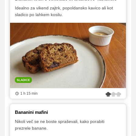
Idealno za vikend zajtrk, popoldansko kavico ali kot
sladico po lahkem kosilu.
SLADICE
1 h 15 min
Bananini mafini
Nikoli več se ne boste spraševali, kako porabiti
prezrele banane.