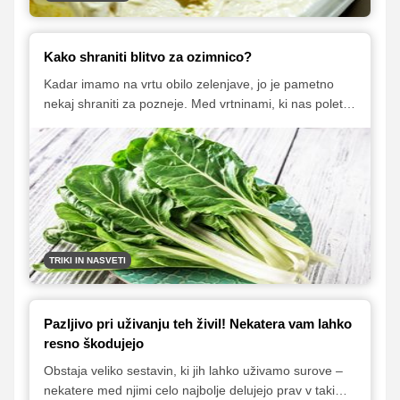
Kako shraniti blitvo za ozimnico?
Kadar imamo na vrtu obilo zelenjave, jo je pametno
nekaj shraniti za pozneje. Med vrtninami, ki nas poleti
in jeseni razveseljuje z bogatim pridelkom, je tudi blitva,
saj hitro raste in jo moramo večkrat porezati, zato
imamo možnost, da jo shranimo za hladnejše dni. Z
nekaj preprostimi tehnikami shranjevanja in
konzerviranja lahko uživamo v bogastvu pridelka blitve
tudi pozimi.
TRIKI IN NASVETI
Pazljivo pri uživanju teh živil! Nekatera vam lahko
resno škodujejo
Obstaja veliko sestavin, ki jih lahko uživamo surove –
nekatere med njimi celo najbolje delujejo prav v taki