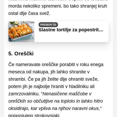
morda nekoliko spremeni, bo tako shranjej kruh
ostal dlje časa svež.
PREBERI ŠE
Slastne tortilje za popestritev
tedenskega jedilnika
5. Oreščki
Če nameravate oreščke porabiti v roku enega
meseca od nakupa, jih lahko shranite v
shrambi. Če pa jih želite dlje ohraniti sveže,
potem jih je najbolje hraniti v hladilniku ali
zamrzovalniku. "
Nenasičene maščobe v
oreščkih so občutljive na toploto in lahko hitro
oksidirajo, kar vpliva na njihov naravni okus
,"
pojasnjujejo strokovnjaki.