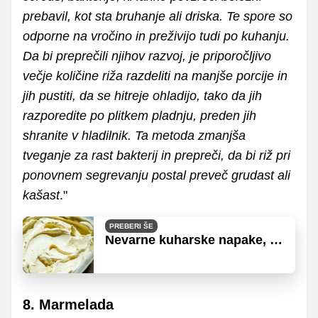
prebavil, kot sta bruhanje ali driska. Te spore so
odporne na vročino in preživijo tudi po kuhanju.
Da bi preprečili njihov razvoj, je priporočljivo
večje količine riža razdeliti na manjše porcije in
jih pustiti, da se hitreje ohladijo, tako da jih
razporedite po plitkem pladnju, preden jih
shranite v hladilnik. Ta metoda zmanjša
tveganje za rast bakterij in prepreči, da bi riž pri
ponovnem segrevanju postal preveč grudast ali
kašast
."
PREBERI ŠE
Nevarne kuharske napake, ki
jih dela večina ljudi
8. Marmelada