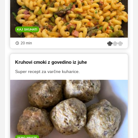
KAJ SKUHATI
20 min
Kruhovi cmoki z govedino iz juhe
Super recept za varčne kuharice.
ZERO WASTE