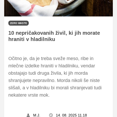
ZERO WASTE
10 nepričakovanih živil, ki jih morate
hraniti v hladilniku
Očitno je, da je treba sveže meso, ribe in
mlečne izdelke hraniti v hladilniku, vendar
obstajajo tudi druga živila, ki jih morda
shranjujete nepravilno. Morda nikoli še niste
slišali, a v hladilniku bi morali shranjevati tudi
nekatere vrste mok.
M.J.
14. 08. 2025 11.18