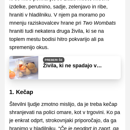
izdelke, perutnino, sadje, zelenjavo in ribe,
hraniti v hladilniku. V njem pa moramo po
mnenju raziskovalcev hrane pri
Two Wombats
hraniti tudi nekatera druga živila, ki se na
toplem mestu bodisi hitro pokvarijo ali pa
spremenijo okus.
PREBERI ŠE
Živila, ki ne spadajo v
hladilnik
1. Kečap
Številni ljudje zmotno mislijo, da je treba kečap
shranjevati na polici omare, kot v trgovini. Ko pa
je enkrat odprt, strokovnjaki priporočajo, da ga
hranimo v hladilniku. "
Če je neodprt in zaprt, ga