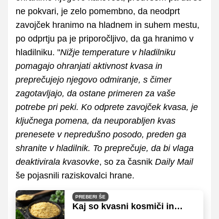
ne pokvari, je zelo pomembno, da neodprt
zavojček hranimo na hladnem in suhem mestu,
po odprtju pa je priporočljivo, da ga hranimo v
hladilniku. "
Nižje temperature v hladilniku
pomagajo ohranjati aktivnost kvasa in
preprečujejo njegovo odmiranje, s čimer
zagotavljajo, da ostane primeren za vaše
potrebe pri peki. Ko odprete zavojček kvasa, je
ključnega pomena, da neuporabljen kvas
prenesete v nepredušno posodo, preden ga
shranite v hladilnik. To preprečuje, da bi vlaga
deaktivirala kvasovke
, so za časnik
Daily Mail
še pojasnili raziskovalci hrane.
PREBERI ŠE
Kaj so kvasni kosmiči in
kako se uporabljajo v