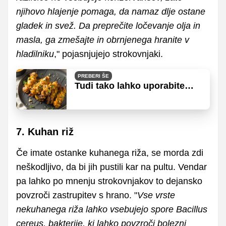
njihovo hlajenje pomaga, da namaz dlje ostane
gladek in svež. Da preprečite ločevanje olja in
masla, ga zmešajte in obrnjenega hranite v
hladilniku
," pojasnjujejo strokovnjaki.
PREBERI ŠE
Tudi tako lahko uporabite
arašidovo maslo
7. Kuhan riž
Če imate ostanke kuhanega riža, se morda zdi
neškodljivo, da bi jih pustili kar na pultu. Vendar
pa lahko po mnenju strokovnjakov to dejansko
povzroči zastrupitev s hrano. "
Vse vrste
nekuhanega riža lahko vsebujejo spore Bacillus
cereus, bakterije, ki lahko povzroči bolezni