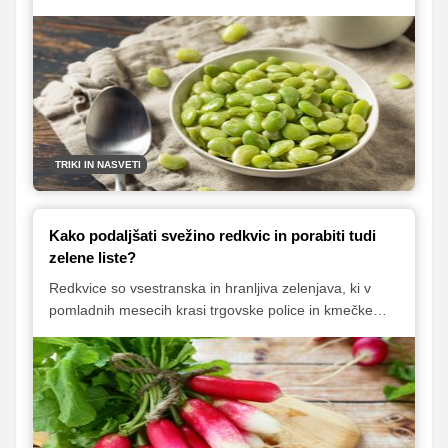
obliki. A to ne velja za vse, kar vključujemo v svojo
prehrano. Določena živila surova sploh niso užitna,
druga so lažje prebavljiva, če jih termično obdelamo,
nekatera pa lahko surova celo resno ogrozijo naše
zdravje. Predstavljamo vam šest živil, ki jih je iz
različnih razlogov varneje in pametneje skuhati kot jesti
surove.
TRIKI IN NASVETI
Kako podaljšati svežino redkvic in porabiti tudi
zelene liste?
Redkvice so vsestranska in hranljiva zelenjava, ki v
pomladnih mesecih krasi trgovske police in kmečke
tržnice, z obilnim pridelkom pa nas razveseljujejo tudi
na gredicah domačega vrta. Ključ za ohranjanje
njihove hrustljave teksture je v pravilnem shranjevanju,
medtem ko večinoma uporabljamo njihove rdeče
plodove, pa so uporabni tudi zeleni listi.