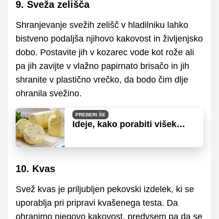
9. Sveža zelišča
Shranjevanje svežih zelišč v hladilniku lahko
bistveno podaljša njihovo kakovost in življenjsko
dobo. Postavite jih v kozarec vode kot rože ali
pa jih zavijte v vlažno papirnato brisačo in jih
shranite v plastično vrečko, da bodo čim dlje
ohranila svežino.
PREBERI ŠE
Ideje, kako porabiti višek
svežih zelišč
10. Kvas
Svež kvas je priljubljen pekovski izdelek, ki se
uporablja pri pripravi kvašenega testa. Da
ohranimo njegovo kakovost, predvsem pa da se