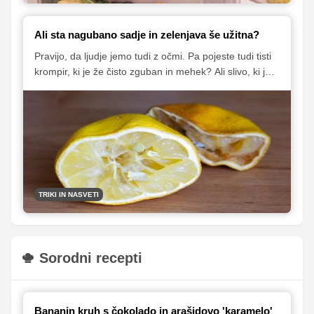
Ali sta nagubano sadje in zelenjava še užitna?
Pravijo, da ljudje jemo tudi z očmi. Pa pojeste tudi tisti
krompir, ki je že čisto zguban in mehek? Ali slivo, ki je
obtolčena? Odrežete pecelj šampinjona, ker se na
njem še vedno drži prst?
TRIKI IN NASVETI
Sorodni recepti
Bananin kruh s čokolado in arašidovo 'karamelo'