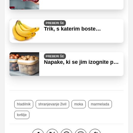
zamrzujete mleto meso!
PREBERI ŠE
Trik, s katerim boste
bistveno podaljšali svežino
banan
PREBERI ŠE
Napake, ki se jim izognite pri
shranjevanju krompirja
hladilnik
shranjevanje živil
moka
marmelada
tortilje