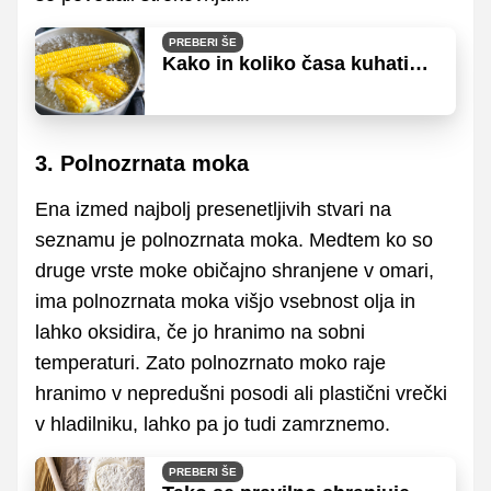
PREBERI ŠE
Kako in koliko časa kuhati
koruzo, da bo vsakič
popolna?
3. Polnozrnata moka
Ena izmed najbolj presenetljivih stvari na
seznamu je polnozrnata moka. Medtem ko so
druge vrste moke običajno shranjene v omari,
ima polnozrnata moka višjo vsebnost olja in
lahko oksidira, če jo hranimo na sobni
temperaturi. Zato polnozrnato moko raje
hranimo v nepredušni posodi ali plastični vrečki
v hladilniku, lahko pa jo tudi zamrznemo.
PREBERI ŠE