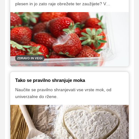
plesen in jo zato raje obrežete ter zaužijete? V
nekaterih primerih je lahko tovrstno početje zelo
nevarno.
ZDRAVO IN VEGI
Tako se pravilno shranjuje moka
Naučite se pravilno shranjevati vse vrste mok, od
univerzalne do ržene.