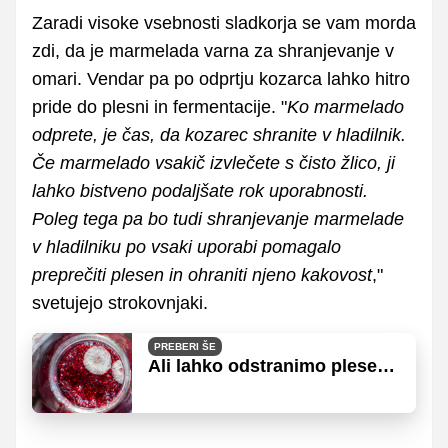
Zaradi visoke vsebnosti sladkorja se vam morda
zdi, da je marmelada varna za shranjevanje v
omari. Vendar pa po odprtju kozarca lahko hitro
pride do plesni in fermentacije. "
Ko marmelado
odprete, je čas, da kozarec shranite v hladilnik.
Če marmelado vsakič izvlečete s čisto žlico, ji
lahko bistveno podaljšate rok uporabnosti.
Poleg tega pa bo tudi shranjevanje marmelade
v hladilniku po vsaki uporabi pomagalo
preprečiti plesen in ohraniti njeno kakovost
,"
svetujejo strokovnjaki.
PREBERI ŠE
Ali lahko odstranimo plesen
iz marmelade in jo še vedno
jemo?