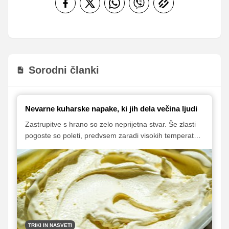
Sorodni članki
Nevarne kuharske napake, ki jih dela večina ljudi
Zastrupitve s hrano so zelo neprijetna stvar. Še zlasti
pogoste so poleti, predvsem zaradi visokih temperatur
in nepravilnega shranjevanja živil. Včasih pa se lahko
pojavijo tudi zaradi našega nepravilnega ravnanja z
živili in neprimernih higienskih standardov.
Predstavljamo vam nekaj najpogostejših napak, ki jih
morda delate v kuhinji in zaradi katerih tvegate
neprijetne zdravstvene zaplete.
TRIKI IN NASVETI