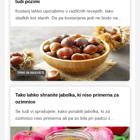
tudi pozimi
Kostanj lahko uporabimo v različnih receptih, tako
sladkih kot slanih. Da pa kostanjeve jedi ne bodo na
jedilniku samo jeseni, si preberite, kako lahko okusne
jesenske plodove shranite za dalj časa.
TRIKI IN NASVETI
Tako lahko shranite jabolka, ki niso primerna za
ozimnico
Se tudi vi sprašujete, kako porabiti jabolka, ki za
ozimnico niso primerna ali pa so bila pri padcu z
drevesa udarjena in tako niso primerna za daljše
shranjevanje? Iz takšnih jabolk lahko pripravite čežano
ali jih porabite v jabolčnih sladicah, lahko pa naredite