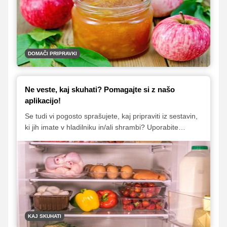
tudi okusen shranek, ki bo zelo dobrodošel v zimskem
času, ko se pogosteje odločamo za pripravo jabolčnih
pit in zavitkov. Recept nam je zaupala bralka Valerija, ki
pravi, da so tako pripravljena jabolka odlična in tudi
vsestransko uporabna.
DOMAČI PRIPRAVKI
Ne veste, kaj skuhati? Pomagajte si z našo
aplikacijo!
Se tudi vi pogosto sprašujete, kaj pripraviti iz sestavin,
ki jih imate v hladilniku in/ali shrambi? Uporabite
preprosto aplikacijo, ki vam bo močno olajšala
nepotrebno razmišljanje in iskanje primernih receptov
po spletu. Uporaba je hitra in enostavna, aplikacija pa
vam bo kar sama ponudila izbor primernih receptov.
KAJ SKUHATI