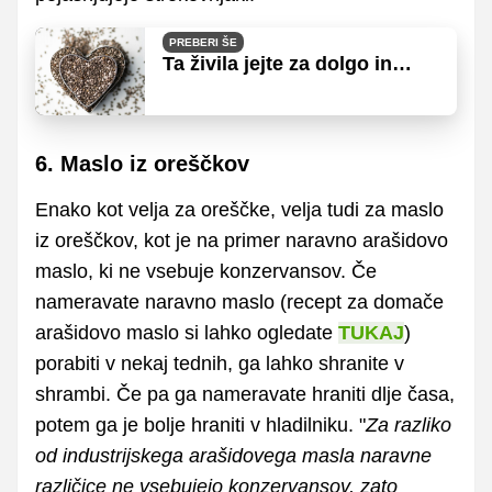
PREBERI ŠE
Ta živila jejte za dolgo in
zdravo življenje
6. Maslo iz oreščkov
Enako kot velja za oreščke, velja tudi za maslo
iz oreščkov, kot je na primer naravno arašidovo
maslo, ki ne vsebuje konzervansov. Če
nameravate naravno maslo (recept za domače
arašidovo maslo si lahko ogledate
TUKAJ
)
porabiti v nekaj tednih, ga lahko shranite v
shrambi. Če pa ga nameravate hraniti dlje časa,
potem ga je bolje hraniti v hladilniku. "
Za razliko
od industrijskega arašidovega masla naravne
različice ne vsebujejo konzervansov, zato