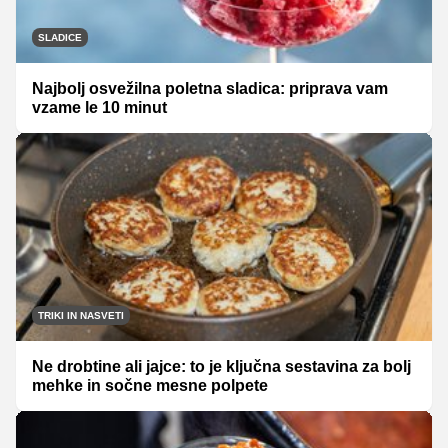
SLADICE
Najbolj osvežilna poletna sladica: priprava vam
vzame le 10 minut
TRIKI IN NASVETI
Ne drobtine ali jajce: to je ključna sestavina za bolj
mehke in sočne mesne polpete