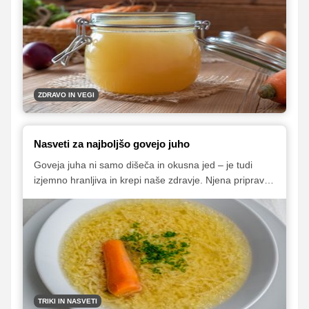
prava zakladnica koristnih hranil in blagodejnih učinkov
na telo. Že od nekdaj je veljala za domače zdravilo,
danes pa njeno uživanje priporočajo tudi številni
strokovnjaki, saj blagodejno vpliva tako na prebavo kot
na imunski sistem, poskrbi pa tudi za to, da imamo
lepo kožo, lase in nohte.
ZDRAVO IN VEGI
Nasveti za najboljšo govejo juho
Goveja juha ni samo dišeča in okusna jed – je tudi
izjemno hranljiva in krepi naše zdravje. Njena priprava
je silno preprosta, a dobro je poznati nekaj trikov. Za
nekatere morda sploh še niste slišali.
TRIKI IN NASVETI