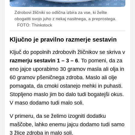
Zdrobovi žličniki so odlična izbira za vse, ki želite
obogatiti svojo juho z nekaj nasitnega, a preprostega.
FOTO: Thinkstock
Ključno je pravilno razmerje sestavin
Ključ do popolnih zdrobovih žličnikov se skriva v
razmerju sestavin 1 – 3 – 6
. To pomeni, da za
eno jajce uporabimo 30 gramov masla ali olja in
60 gramov pšeničnega zdroba. Maslo ali olje
pomagata, da cmoki ostanejo mehki in puhasti.
Stopljeno maslo jim bo dalo tudi bogatejši okus.
V maso dodamo tudi malo soli.
V primeru, da se želimo izogniti dodatku
maščobe, lahko enemu jajcu dodamo tudi samo
3 žlice zdroba in malo soli.