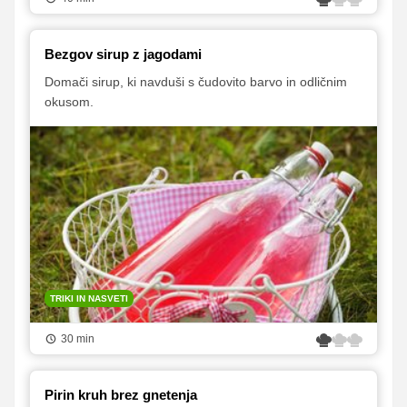
Bezgov sirup z jagodami
Domači sirup, ki navduši s čudovito barvo in odličnim
okusom.
TRIKI IN NASVETI
30 min
Pirin kruh brez gnetenja