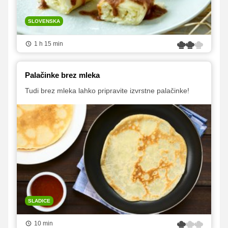
SLOVENSKA
1 h 15 min
Palačinke brez mleka
Tudi brez mleka lahko pripravite izvrstne palačinke!
SLADICE
10 min