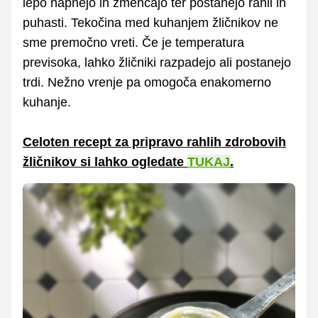
lepo napnejo in zmehčajo ter postanejo rahli in
puhasti. Tekočina med kuhanjem žličnikov ne
sme premočno vreti. Če je temperatura
previsoka, lahko žličniki razpadejo ali postanejo
trdi. Nežno vrenje pa omogoča enakomerno
kuhanje.
Celoten recept za pripravo rahlih zdrobovih
žličnikov si lahko ogledate
TUKAJ
.