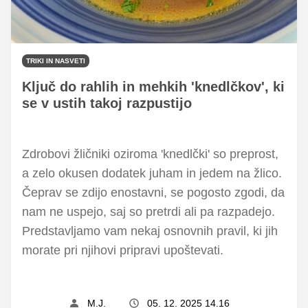
TRIKI IN NASVETI
Ključ do rahlih in mehkih 'knedlčkov', ki
se v ustih takoj razpustijo
Zdrobovi žličniki oziroma 'knedlčki' so preprost,
a zelo okusen dodatek juham in jedem na žlico.
Čeprav se zdijo enostavni, se pogosto zgodi, da
nam ne uspejo, saj so pretrdi ali pa razpadejo.
Predstavljamo vam nekaj osnovnih pravil, ki jih
morate pri njihovi pripravi upoštevati.
M.J.
05. 12. 2025 14.16