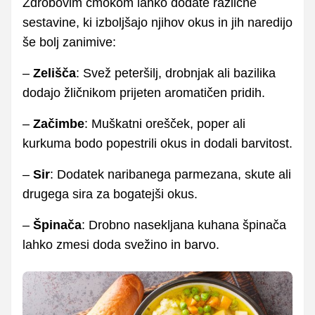
Zdrobovim cmokom lahko dodate različne
sestavine, ki izboljšajo njihov okus in jih naredijo
še bolj zanimive:
–
Zelišča
: Svež peteršilj, drobnjak ali bazilika
dodajo žličnikom prijeten aromatičen pridih.
–
Začimbe
: Muškatni orešček, poper ali
kurkuma bodo popestrili okus in dodali barvitost.
–
Sir
: Dodatek naribanega parmezana, skute ali
drugega sira za bogatejši okus.
–
Špinača
: Drobno nasekljana kuhana špinača
lahko zmesi doda svežino in barvo.