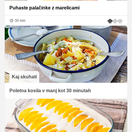
Puhaste palačinke z marelicami
30 min
Kaj skuhati
Poletna kosila v manj kot 30 minutah