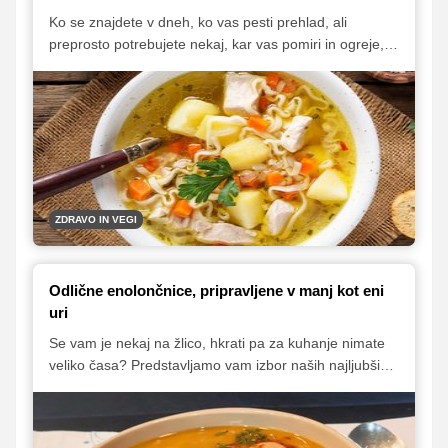
Ko se znajdete v dneh, ko vas pesti prehlad, ali
preprosto potrebujete nekaj, kar vas pomiri in ogreje,
so juhe prava izbira. S svojo nežno teksturo in skrbno
izbranimi sestavinami pomagajo obnoviti moči in vas
hitro popeljejo na pot do boljšega počutja. V
nadaljevanju vam predstavljamo nekaj receptov za
juhe, ki vas bodo okrepčale in oskrbele z zdravimi
sestavinami, ki bodo pripomogle k hitrejšemu
okrevanju.
ZDRAVO IN VEGI
Odlične enolončnice, pripravljene v manj kot eni
uri
Se vam je nekaj na žlico, hkrati pa za kuhanje nimate
veliko časa? Predstavljamo vam izbor naših najljubših
enolončnic, pripravljenih v manj kot eni uri in primernih
tako za kosilo kot tudi za večerjo.