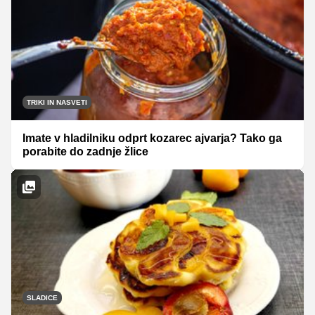
TRIKI IN NASVETI
Imate v hladilniku odprt kozarec ajvarja? Tako ga
porabite do zadnje žlice
SLADICE