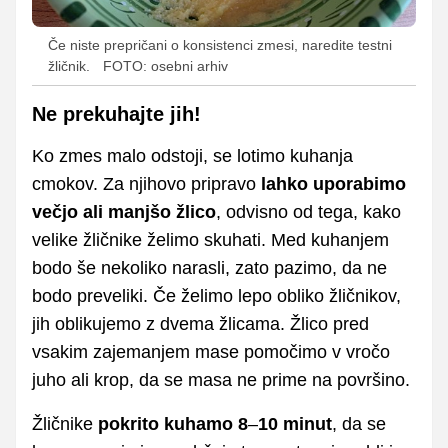
Če niste prepričani o konsistenci zmesi, naredite testni
žličnik.
FOTO: osebni arhiv
Ne prekuhajte jih!
Ko zmes malo odstoji, se lotimo kuhanja
cmokov. Za njihovo pripravo
lahko uporabimo
večjo ali manjšo žlico
, odvisno od tega, kako
velike žličnike želimo skuhati. Med kuhanjem
bodo še nekoliko narasli, zato pazimo, da ne
bodo preveliki. Če želimo lepo obliko žličnikov,
jih oblikujemo z dvema žlicama. Žlico pred
vsakim zajemanjem mase pomočimo v vročo
juho ali krop, da se masa ne prime na površino.
Žličnike
pokrito kuhamo 8
–
10 minut
, da se