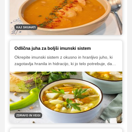
KAJ SKUHATI
Odlična juha za boljši imunski sistem
Okrepite imunski sistem z okusno in hranljivo juho, ki
zagotavlja hranila in hidracijo, ki jo telo potrebuje, da
lahko po naravni poti telo ubrani pred neželenimi
bakterijami in virusi.
ZDRAVO IN VEGI