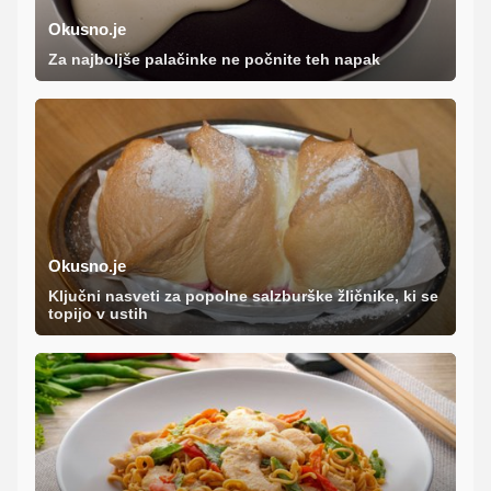
Okusno.je
Za najboljše palačinke ne počnite teh napak
Okusno.je
Ključni nasveti za popolne salzburške žličnike, ki se
topijo v ustih