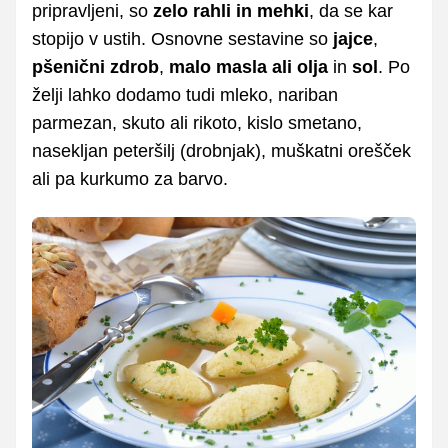
pripravljeni, so
zelo rahli in mehki
, da se kar
stopijo v ustih. Osnovne sestavine so
jajce
,
pšenični zdrob
,
malo masla ali olja
in
sol
. Po
želji lahko dodamo tudi mleko, nariban
parmezan, skuto ali rikoto, kislo smetano,
nasekljan peteršilj (drobnjak), muškatni orešček
ali pa kurkumo za barvo.