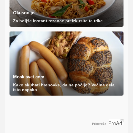
Okusno.je
Za boljše instant rezance preizkusite te trike
Moskisvet.com
Kako skuhati hrenovke, da ne počijo? Večina dela
isto napako
Priporoča