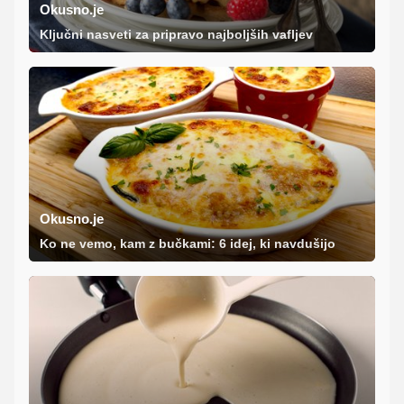
Okusno.je
Ključni nasveti za pripravo najboljših vafljev
Okusno.je
Ko ne vemo, kam z bučkami: 6 idej, ki navdušijo