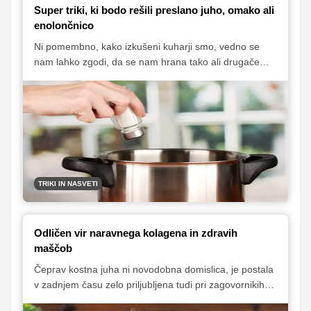
Super triki, ki bodo rešili preslano juho, omako ali
enolončnico
Ni pomembno, kako izkušeni kuharji smo, vedno se
nam lahko zgodi, da se nam hrana tako ali drugače
ponesreči. Zato tudi presoljena jed ni nobena redkost.
A tudi v takih primerih si lahko pomagamo z nekaterimi
drobnimi triki in nasveti, ki nam lahko pomagajo ublažiti
nastalo situacijo in poskrbeti, da preslana jed ne bo
romala v smeti, ampak jo bomo tako 'popravili', da bo
primerna za uživanje.
TRIKI IN NASVETI
Odličen vir naravnega kolagena in zdravih
maščob
Čeprav kostna juha ni novodobna domislica, je postala
v zadnjem času zelo priljubljena tudi pri zagovornikih
zdrave prehrane. Zaradi sestavin in načina priprave je