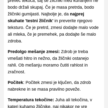
preveč tekoča, saj se žličniki med kuhanjem ne
bodo držali skupaj. Če je masa pretrda, bodo
žličniki gumijasti. Najbolje je, da
najprej
skuhate 'testni žličnik'
in preverite njegovo
teksturo. Če je pretrd, zmesi dodajte malo vode
ali mleka, če je premehek, pa dodajte še malo
zdroba.
Predolgo mešanje zmesi:
Zdrob je treba
vmešati hitro in nežno, da žličniki ostanejo
rahli. Ob mešanju moramo čutiti rahlost in
zračnost.
Počitek
: Počitek zmesi je ključen, da zdrob
nabrekne in se masa pravilno poveže.
Temperatura tekočine:
Juha ali tekočina, v
kateri kuhamo žličnike, naj nikakor ne vre