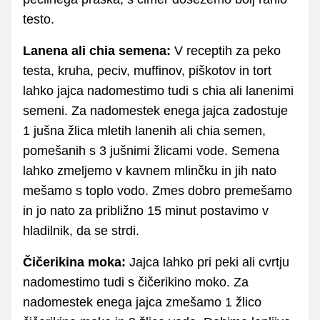
testo.
Lanena ali chia semena:
V receptih za peko
testa, kruha, peciv, muffinov, piškotov in tort
lahko jajca nadomestimo tudi s chia ali lanenimi
semeni. Za nadomestek enega jajca zadostuje
1 jušna žlica mletih lanenih ali chia semen,
pomešanih s 3 jušnimi žlicami vode. Semena
lahko zmeljemo v kavnem mlinčku in jih nato
mešamo s toplo vodo. Zmes dobro premešamo
in jo nato za približno 15 minut postavimo v
hladilnik, da se strdi.
Čičerikina moka:
Jajca lahko pri peki ali cvrtju
nadomestimo tudi s čičerikino moko. Za
nadomestek enega jajca zmešamo 1 žlico