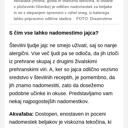
Akvafaba (motna, gosta in viskozna tekočina, ki ostane
v pločevinki čičerike) je odličen nadomestek za beljake
in se s stepanjem spremeni v rahel sneg, iz katerega
lahko pripravimo odlične sladice.
FOTO: Dreamstime
S čim vse lahko nadomestimo jajca?
Številni ljudje jajc ne smejo uživati, saj so nanje
alergični. Vse več ljudi pa se odloča, da jih izloči
iz prehrane skupaj z drugimi živalskimi
prehranskimi viri. A, ker so jajca odlično vezivno
sredstvo v številnih receptih, je pomembno, da
jih znamo nadomestiti, zato da dosežemo
podobne učinke in okuse. Predstavljamo vam
nekaj najpogostejših nadomestkov.
Akvafaba:
Dostopen, enostaven in poceni
nadomestek beljakov je viskozna tekočina, ki