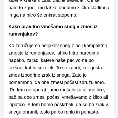
sicer v kratkem času začne sesedati. Če se
nam to zgodi, mu lahko dodamo žličko sladkorja
in ga na hitro še enkrat stepemo.
Kako pravilno vmešamo sneg v zmes iz
rumenjakov?
Ko združujemo beljakov sneg z bolj kompaktno
zmesjo iz rumenjakov, lahko hitro naredimo
napako, zaradi katere naše pecivo ne bo
takšno, kot bi si želeli. To se zgodi, ker gosta
zmes izpodrine zrak iz snega. Zato je
pomembno, da obe zmesi počasi združujemo.
Pri tem ne uporabljamo mešalnika ali metlice,
pač pa obe zmesi počasi vmešavamo z žlico ali
lopatico. S tem bomo poskrbeli, da se bo zrak v
snegu ohranil, testo pa bo rahlo in penasto.