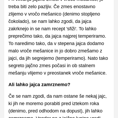
treba biti zelo pazljiv. Če zmes enostavno
zlijemo v vročo mešanico (denimo stopljeno
čokolado), se nam lahko zgodi, da jajca
zakrknejo in se nam recept 'sfiži'. To lahko
preprečimo tako, da jajca najprej temperiramo.
To naredimo tako, da v stepena jajca dodamo
malo vroče mešanice in jo dobro zmešamo z
jajci, da jih segrejemo (temperiramo). Nato tako
segreto jajčno zmes počasi in ob stalnem
mešanju vlijemo v preostanek vroče mešanice.
Ali lahko jajca zamrznemo?
Če se nam zgodi, da nam ostane še nekaj jajc,
ki jih ne moremo porabiti pred iztekom roka
(denimo, pred odhodom na dopust), jih lahko