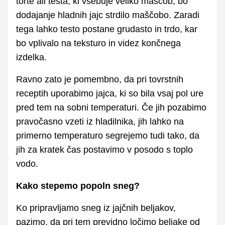
torte ali testa, ki vsebuje veliko maščob, bo
dodajanje hladnih jajc strdilo maščobo. Zaradi
tega lahko testo postane grudasto in trdo, kar
bo vplivalo na teksturo in videz končnega
izdelka.
Ravno zato je pomembno, da pri tovrstnih
receptih uporabimo jajca, ki so bila vsaj pol ure
pred tem na sobni temperaturi. Če jih pozabimo
pravočasno vzeti iz hladilnika, jih lahko na
primerno temperaturo segrejemo tudi tako, da
jih za kratek čas postavimo v posodo s toplo
vodo.
Kako stepemo popoln sneg?
Ko pripravljamo sneg iz jajčnih beljakov,
pazimo, da pri tem previdno ločimo beljake od