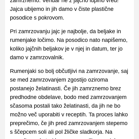
zamrznemo. Vendar ne z jajčno lupino vred!
Jajca ubijemo in jih damo v čiste plastične
posodice s pokrovom.
Pri zamrzovanju jajc je najbolje, da beljake in
rumenjake ločimo. Na posodico nato napišemo,
koliko jajčnih beljakov je v njej in datum, ter jo
damo v zamrzovalnik.
Rumenjaki so bolj občutljivi na zamrzovanje, saj
se med zamrzovanjem zgostijo oziroma
postanejo želatinasti. Če jih zamrznemo brez
predhodne obdelave, bodo med zamrzovanjem
sčasoma postali tako želatinasti, da jih ne bo
možno več uporabiti v receptih. Ta proces lahko
preprečimo, če jih pred zamrzovanjem stepemo
s ščepcem soli ali pol žličke sladkorja. Na