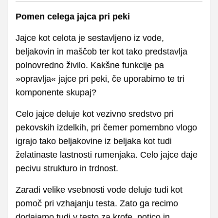
Pomen celega jajca pri peki
Jajce kot celota je sestavljeno iz vode,
beljakovin in maščob ter kot tako predstavlja
polnovredno živilo. Kakšne funkcije pa
»opravlja« jajce pri peki, če uporabimo te tri
komponente skupaj?
Celo jajce deluje kot vezivno sredstvo pri
pekovskih izdelkih, pri čemer pomembno vlogo
igrajo tako beljakovine iz beljaka kot tudi
želatinaste lastnosti rumenjaka. Celo jajce daje
pecivu strukturo in trdnost.
Zaradi velike vsebnosti vode deluje tudi kot
pomoč pri vzhajanju testa. Zato ga recimo
dodajamo tudi v testo za krofe, potico in