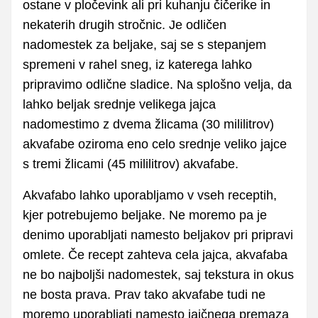
ostane v pločevink ali pri kuhanju čičerike in
nekaterih drugih stročnic. Je odličen
nadomestek za beljake, saj se s stepanjem
spremeni v rahel sneg, iz katerega lahko
pripravimo odlične sladice. Na splošno velja, da
lahko beljak srednje velikega jajca
nadomestimo z dvema žlicama (30 mililitrov)
akvafabe oziroma eno celo srednje veliko jajce
s tremi žlicami (45 mililitrov) akvafabe.
Akvafabo lahko uporabljamo v vseh receptih,
kjer potrebujemo beljake. Ne moremo pa je
denimo uporabljati namesto beljakov pri pripravi
omlete. Če recept zahteva cela jajca, akvafaba
ne bo najboljši nadomestek, saj tekstura in okus
ne bosta prava. Prav tako akvafabe tudi ne
moremo uporabljati namesto jajčnega premaza