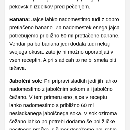
pekovskih izdelkov pred pečenjem.
Banana:
Jajce lahko nadomestimo tudi z dobro
pretlačeno banano. Za nadomestek enega jajca
potrebujemo približno 60 ml pretlačene banane.
Vendar pa bo banana jedi dodala tudi nekaj
svojega okusa, zato je ni možno uporabljati v
vseh receptih. A pri sladicah to ne bi smela biti
težava.
Jabolčni sok:
Pri pripravi sladkih jedi jih lahko
nadomestimo z jabolčnim sokom ali jabolčno
čežano. V tem primeru eno jajce v receptu
lahko nadomestimo s približno 60 ml
nesladkanega jabolčnega soka. V sok oziroma
čežano lahko po potrebi dodamo še pol žličke
pecilnega praška, s čimer dosežemo bolj rahlo