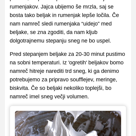
rumenjakov. Jajca ubijemo še mrzla, saj se
bosta tako beljak in rumenjak lepše ločila. Če
nam namreč sledi rumenjaka “uidejo” med
beljake, se zna zgoditi, da nam kljub
dolgotrajnemu stepanju sneg ne bo uspel.
Pred stepanjem beljake za 20-30 minut pustimo
na sobni temperaturi. Iz 'ogretih' beljakov bomo
namreč hitreje narediti trd sneg, ki ga denimo
potrebujemo za pripravo soufflejev, meringe,
biskvita. Če so beljaki nekoliko toplejši, bo
namreč imel sneg večji volumen.