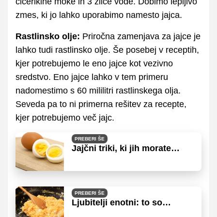
čičerikine moke in 3 žlice vode. Dobimo lepljivo
zmes, ki jo lahko uporabimo namesto jajca.
Rastlinsko olje:
Priročna zamenjava za jajce je
lahko tudi rastlinsko olje. Še posebej v receptih,
kjer potrebujemo le eno jajce kot vezivno
sredstvo. Eno jajce lahko v tem primeru
nadomestimo s 60 mililitri rastlinskega olja.
Seveda pa to ni primerna rešitev za recepte,
kjer potrebujemo več jajc.
PREBERI ŠE
Jajčni triki, ki jih morate
poznati
PREBERI ŠE
Ljubitelji enotni: to so
najboljša umešana jajca na