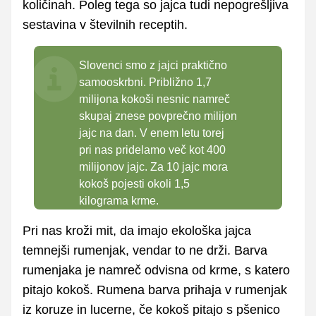
količinah. Poleg tega so jajca tudi nepogrešljiva
sestavina v številnih receptih.
Slovenci smo z jajci praktično
samooskrbni. Približno 1,7
milijona kokoši nesnic namreč
skupaj znese povprečno milijon
jajc na dan. V enem letu torej
pri nas pridelamo več kot 400
milijonov jajc. Za 10 jajc mora
kokoš pojesti okoli 1,5
kilograma krme.
Pri nas kroži mit, da imajo ekološka jajca
temnejši rumenjak, vendar to ne drži. Barva
rumenjaka je namreč odvisna od krme, s katero
pitajo kokoš. Rumena barva prihaja v rumenjak
iz koruze in lucerne, če kokoš pitajo s pšenico