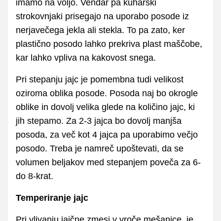
imamo na voljo. Vendar pa kuharski
strokovnjaki prisegajo na uporabo posode iz
nerjavečega jekla ali stekla. To pa zato, ker
plastično posodo lahko prekriva plast maščobe,
kar lahko vpliva na kakovost snega.
Pri stepanju jajc je pomembna tudi velikost
oziroma oblika posode. Posoda naj bo okrogle
oblike in dovolj velika glede na količino jajc, ki
jih stepamo. Za 2-3 jajca bo dovolj manjša
posoda, za več kot 4 jajca pa uporabimo večjo
posodo. Treba je namreč upoštevati, da se
volumen beljakov med stepanjem poveča za 6-
do 8-krat.
Temperiranje jajc
Pri vlivanju jajčne zmesi v vroče mešanice, je