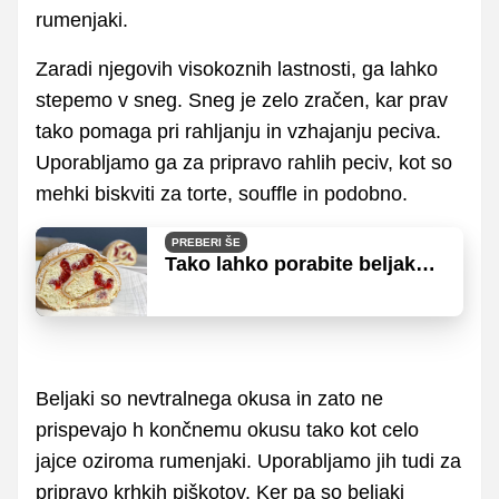
rumenjaki.
Zaradi njegovih visokoznih lastnosti, ga lahko
stepemo v sneg. Sneg je zelo zračen, kar prav
tako pomaga pri rahljanju in vzhajanju peciva.
Uporabljamo ga za pripravo rahlih peciv, kot so
mehki biskviti za torte, souffle in podobno.
PREBERI ŠE
Tako lahko porabite beljake,
ki ostanejo po cvrtju krofov
Beljaki so nevtralnega okusa in zato ne
prispevajo h končnemu okusu tako kot celo
jajce oziroma rumenjaki. Uporabljamo jih tudi za
pripravo krhkih piškotov. Ker pa so beljaki