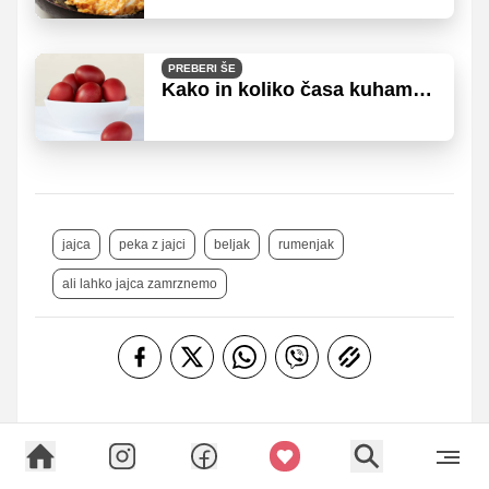
svetu!
PREBERI ŠE
Kako in koliko časa kuhamo
jajca?
jajca
peka z jajci
beljak
rumenjak
ali lahko jajca zamrznemo