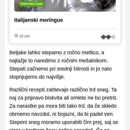
PRIPOROČAMO
Italijanski meringue
35 min
Beljake lahko stepamo z ročno metlico, a
najlažje to naredimo z ročnim mešalnikom.
Stepati začnemo pri srednji hitrosti in jo nato
stopnjujemo do najvišje.
Različni recepti zahtevajo različno trd sneg. Ta
naj za pripravo biskvita ali omlete ne bo pretrd.
Za narastke pa mora biti tako trd, da če skledo
obrnemo navzdol, ni bojazni, da bi padel ven.
Stepeni sneg moramo uporabiti čim prej, saj se