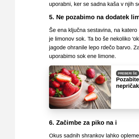
uporabni, ker se sadna kaša v njih 
5. Ne pozabimo na dodatek l
Še ena ključna sestavina, na katero
je limonov sok. Ta bo še nekoliko 'ok
jagode ohranile lepo rdečo barvo. Z
uporabimo sok ene limone.
PREBERI ŠE
Pozabite
nepriča
6. Začimbe za piko na i
Okus sadnih shrankov lahko oplemen