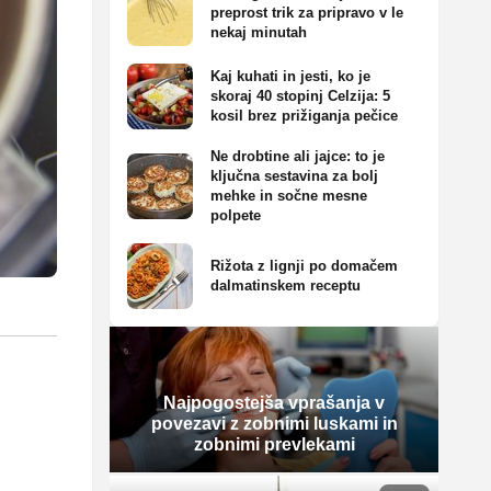
preprost trik za pripravo v le
nekaj minutah
Kaj kuhati in jesti, ko je
skoraj 40 stopinj Celzija: 5
kosil brez prižiganja pečice
Ne drobtine ali jajce: to je
ključna sestavina za bolj
mehke in sočne mesne
polpete
Rižota z lignji po domačem
dalmatinskem receptu
Najpogostejša vprašanja v
povezavi z zobnimi luskami in
zobnimi prevlekami