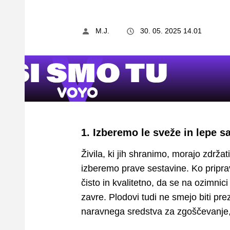
M.J.
30. 05. 2025 14.01
1. Izberemo le sveže in lepe s
Živila, ki jih shranimo, morajo zdrža
izberemo prave sestavine. Ko priprav
čisto in kvalitetno, da se na ozimnic
zavre. Plodovi tudi ne smejo biti pre
naravnega sredstva za zgoščevanje,