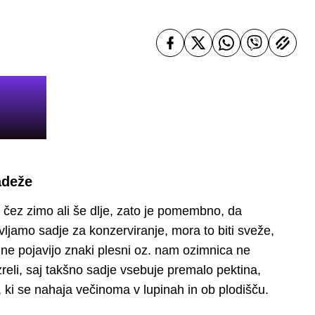
adeže
ti čez zimo ali še dlje, zato je pomembno, da
ljamo sadje za konzerviranje, mora to biti sveže,
i ne pojavijo znaki plesni oz. nam ozimnica ne
zreli, saj takšno sadje vsebuje premalo pektina,
 ki se nahaja večinoma v lupinah in ob plodišču.