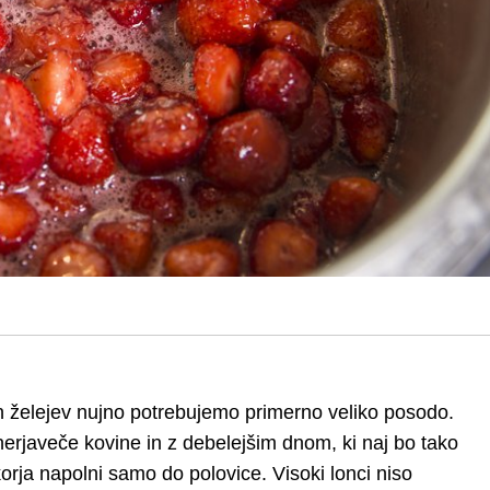
želejev nujno potrebujemo primerno veliko posodo.
 nerjaveče kovine in z debelejšim dnom, ki naj bo tako
korja napolni samo do polovice. Visoki lonci niso