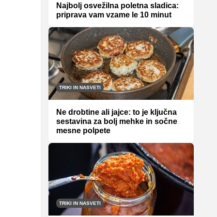
Najbolj osvežilna poletna sladica:
priprava vam vzame le 10 minut
TRIKI IN NASVETI
Ne drobtine ali jajce: to je ključna
sestavina za bolj mehke in sočne
mesne polpete
TRIKI IN NASVETI