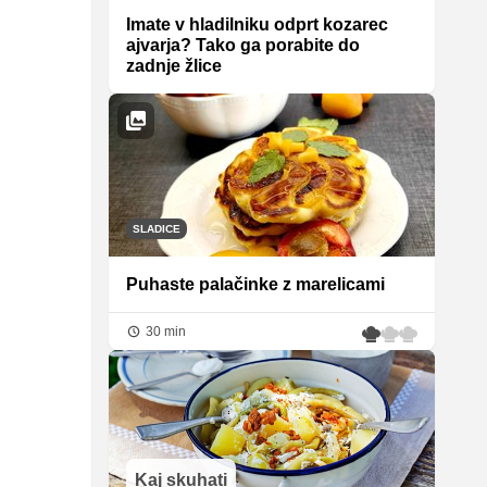
Imate v hladilniku odprt kozarec
ajvarja? Tako ga porabite do
zadnje žlice
SLADICE
Puhaste palačinke z marelicami
30 min
Kaj skuhati