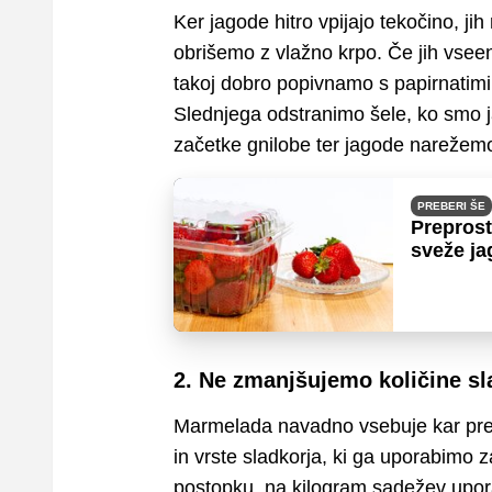
Ker jagode hitro vpijajo tekočino, ji
obrišemo z vlažno krpo. Če jih vseeno
takoj dobro popivnamo s papirnatim
Slednjega odstranimo šele, ko smo j
začetke gnilobe ter jagode narežemo 
PREBERI ŠE
Preprost
sveže j
2. Ne zmanjšujemo količine sl
Marmelada navadno vsebuje kar prece
in vrste sladkorja, ki ga uporabimo 
postopku, na kilogram sadežev upora