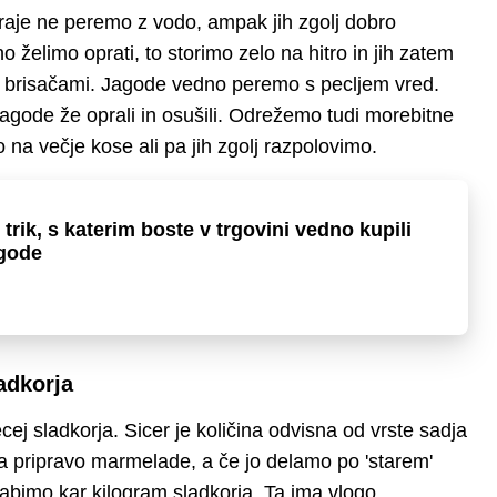
h raje ne peremo z vodo, ampak jih zgolj dobro
 želimo oprati, to storimo zelo na hitro in jih zatem
i brisačami. Jagode vedno peremo s pecljem vred.
agode že oprali in osušili. Odrežemo tudi morebitne
na večje kose ali pa jih zgolj razpolovimo.
 trik, s katerim boste v trgovini vedno kupili
agode
adkorja
j sladkorja. Sicer je količina odvisna od vrste sadja
za pripravo marmelade, a če jo delamo po 'starem'
bimo kar kilogram sladkorja. Ta ima vlogo