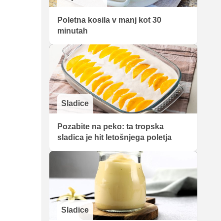
Poletna kosila v manj kot 30
minutah
Sladice
Pozabite na peko: ta tropska
sladica je hit letošnjega poletja
Sladice