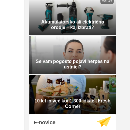
OGLAS
Akumulatorsko ali električno
orodje – kaj izbrati?
Se vam pogosto pojavi herpes na
ustnici?
10 let in več kot 1.300 lokacij Fresh
Corner
E-novice