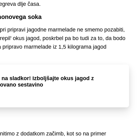
segreva dlje časa.
imonovega soka
 pri pripravi jagodne marmelade ne smemo pozabiti,
repil' okus jagod, poskrbel pa bo tudi za to, da bodo
a pripravo marmelade iz 1,5 kilograma jagod
 na sladkor! Izboljšajte okus jagod z
kovano sestavino
itimo z dodatkom začimb, kot so na primer