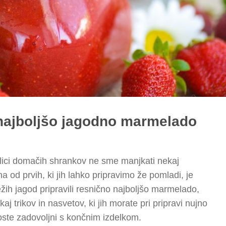
 najboljšo jagodno marmelado
polici domačih shrankov ne sme manjkati nekaj
od prvih, ki jih lahko pripravimo že pomladi, je
ih jagod pripravili resnično najboljšo marmelado,
j trikov in nasvetov, ki jih morate pri pripravi nujno
ste zadovoljni s končnim izdelkom.