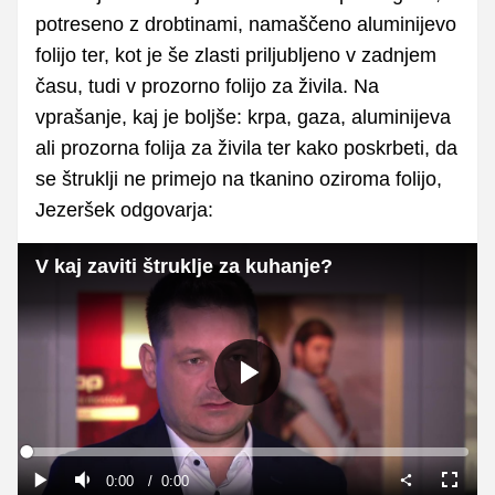
potreseno z drobtinami, namaščeno aluminijevo
folijo ter, kot je še zlasti priljubljeno v zadnjem
času, tudi v prozorno folijo za živila. Na
vprašanje, kaj je boljše: krpa, gaza, aluminijeva
ali prozorna folija za živila ter kako poskrbeti, da
se štruklji ne primejo na tkanino oziroma folijo,
Jezeršek odgovarja:
V kaj zaviti štruklje za kuhanje?
Predvajaj
Loaded
:
0%
Current
0:00
/
Duration
0:00
Predvajaj
Tiho
Celoza