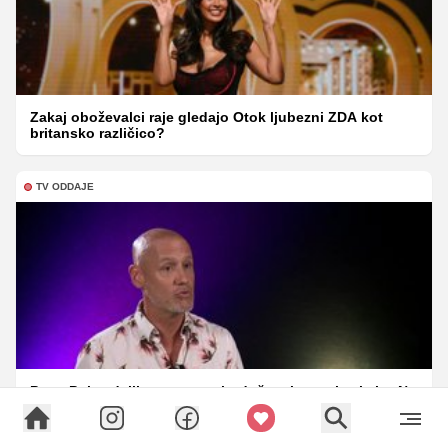
Zakaj oboževalci raje gledajo Otok ljubezni ZDA kot
britansko različico?
TV ODDAJE
Peter Poles delil nasvete za bodoče tekmovalce kviza Na
lovu