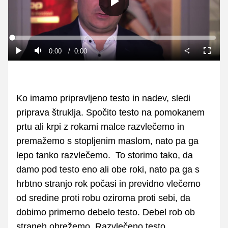
Predvajaj
Loaded
:
0%
Current
0:00
/
Duration
0:00
Predvajaj
Tiho
Celoza
način
Time
Ko imamo pripravljeno testo in nadev, sledi
priprava štruklja. Spočito testo na pomokanem
prtu ali krpi z rokami malce razvlečemo in
premažemo s stopljenim maslom, nato pa ga
lepo tanko razvlečemo. To storimo tako, da
damo pod testo eno ali obe roki, nato pa ga s
hrbtno stranjo rok počasi in previdno vlečemo
od sredine proti robu oziroma proti sebi, da
dobimo primerno debelo testo. Debel rob ob
straneh obrežemo. Razvlečeno testo