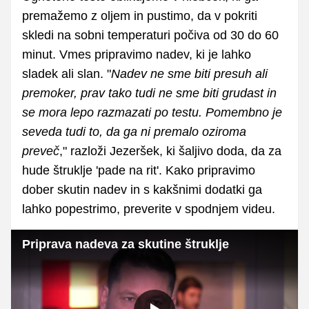
premažemo z oljem in pustimo, da v pokriti
skledi na sobni temperaturi počiva od 30 do 60
minut. Vmes pripravimo nadev, ki je lahko
sladek ali slan. "
Nadev ne sme biti presuh ali
premoker, prav tako tudi ne sme biti grudast in
se mora lepo razmazati po testu. Pomembno je
seveda tudi to, da ga ni premalo oziroma
preveč
," razloži Jezeršek, ki šaljivo doda, da za
hude štruklje 'pade na rit'. Kako pripravimo
dober skutin nadev in s kakšnimi dodatki ga
lahko popestrimo, preverite v spodnjem videu.
Priprava nadeva za skutine štruklje