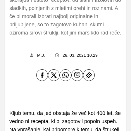
sladkih, polnjenih z mletimi orehi in rozinami. A
če bi morali izbrati najbolj originalne in
priljubljene, so to zagotovo kuhani skutni
oziroma sirovi štruklji, kot jim marsikdo rad reče.
M.J.
26. 03. 2021 10.29
Kljub temu, da jed obstaja že več kot 400 let, še
vedno ni recepta, ki bi zagotovil popoln uspeh.
Na vprašanje, kaj pripomore k temu, da štrukelj