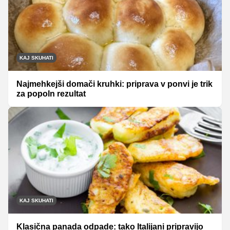
KAJ SKUHATI
Najmehkejši domači kruhki: priprava v ponvi je trik
za popoln rezultat
KAJ SKUHATI
Klasična panada odpade: tako Italijani pripravijo