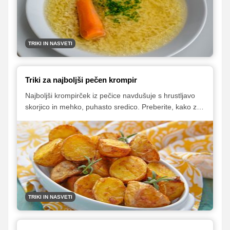
TRIKI IN NASVETI
Triki za najboljši pečen krompir
Najboljši krompirček iz pečice navdušuje s hrustljavo
skorjico in mehko, puhasto sredico. Preberite, kako z
nekaj preprostimi triki pripraviti pečen krompir, ki bo
navdušil vse po vrsti.
TRIKI IN NASVETI