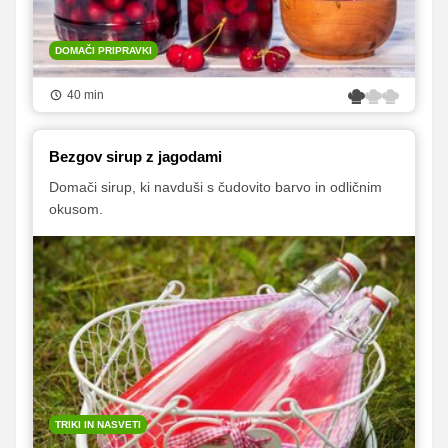
DOMAČI PRIPRAVKI
40 min
Bezgov sirup z jagodami
Domači sirup, ki navduši s čudovito barvo in odličnim
okusom.
TRIKI IN NASVETI