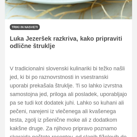
TRIKI IN NASVETI
Luka Jezeršek razkriva, kako pripraviti
odlične štruklje
V tradicionalni slovenski kulinariki bi težko našli
jed, ki bi po raznovrstnosti in vsestranski
uporabi prekašala štruklje. Ti so lahko izvrstna
samostojna jed, priloga ali posladek, uporabljajo
pa se tudi kot dodatek juhi. Lahko so kuhani ali
pečeni, narejeni iz vlečenega ali kvašenega
testa, zgolj iz pšenične moke ali z dodatkom
kakšne druge. Za njihovo pripravo poznamo
skorajda nešteto receptov, od slanih fižolovih do