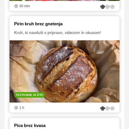
30 min
Pirin kruh brez gnetenja
Kruh, ki navduši s pripravo, videzom in okusom!
TESTENINE IN ŽITA
1 h
Pica brez kvasa