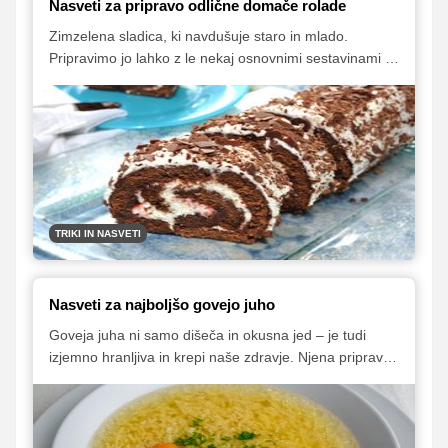
Nasveti za pripravo odlične domače rolade
Zimzelena sladica, ki navdušuje staro in mlado.
Pripravimo jo lahko z le nekaj osnovnimi sestavinami ali
pa se poigravamo z različnimi vrstami biskvita in
različnimi nadevi. Preberite, kako se lotiti priprave, nato
pa izberite najboljši recept zase ter za svoje goste.
TRIKI IN NASVETI
Nasveti za najboljšo govejo juho
Goveja juha ni samo dišeča in okusna jed – je tudi
izjemno hranljiva in krepi naše zdravje. Njena priprava
je silno preprosta, a dobro je poznati nekaj trikov. Za
nekatere morda sploh še niste slišali.