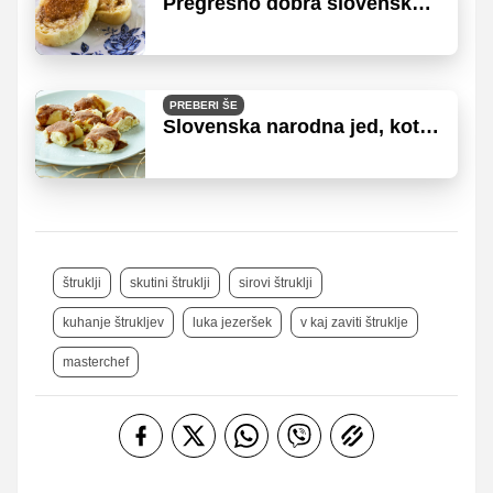
Pregrešno dobra slovenska
jed
PREBERI ŠE
Slovenska narodna jed, kot
jo pripravijo na Dolenjskem
štruklji
skutini štruklji
sirovi štruklji
kuhanje štrukljev
luka jezeršek
v kaj zaviti štruklje
masterchef