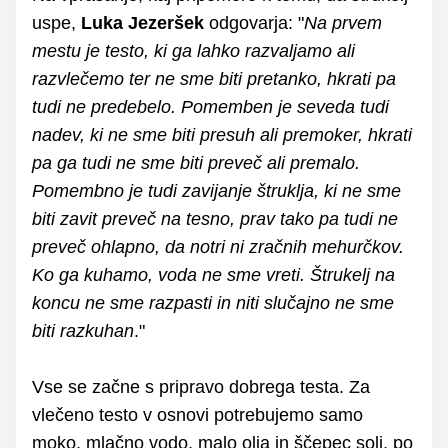
uspe,
Luka Jezeršek
odgovarja: "
Na prvem
mestu je testo, ki ga lahko razvaljamo ali
razvlečemo ter ne sme biti pretanko, hkrati pa
tudi ne predebelo. Pomemben je seveda tudi
nadev, ki ne sme biti presuh ali premoker, hkrati
pa ga tudi ne sme biti preveč ali premalo.
Pomembno je tudi zavijanje štruklja, ki ne sme
biti zavit preveč na tesno, prav tako pa tudi ne
preveč ohlapno, da notri ni zračnih mehurčkov.
Ko ga kuhamo, voda ne sme vreti. Štrukelj na
koncu ne sme razpasti in niti slučajno ne sme
biti razkuhan
."
Vse se začne s pripravo dobrega testa. Za
vlečeno testo v osnovi potrebujemo samo
moko, mlačno vodo, malo olja in ščepec soli, po