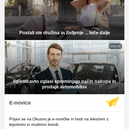
Postali ste družina in življenje ... teče dalje
OGLAS
Spletni avto oglasi spreminjajo način nakupa in
prodaje avtomobilov
E-novice
Prijavi se na Okusno.je e-novičke in bodi na tekočem z
lepotnimi in modnimi trendi.