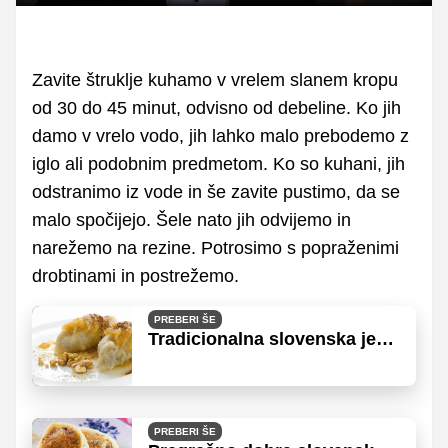
način
Time
Zavite štruklje kuhamo v vrelem slanem kropu
od 30 do 45 minut, odvisno od debeline. Ko jih
damo v vrelo vodo, jih lahko malo prebodemo z
iglo ali podobnim predmetom. Ko so kuhani, jih
odstranimo iz vode in še zavite pustimo, da se
malo spočijejo. Šele nato jih odvijemo in
narežemo na rezine. Potrosimo s popraženimi
drobtinami in postrežemo.
PREBERI ŠE
Tradicionalna slovenska jed
iz preprostih domačih
sestavin
PREBERI ŠE