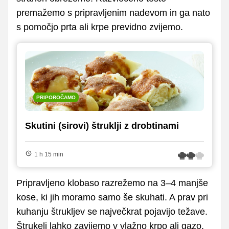
premažemo s pripravljenim nadevom in ga nato
s pomočjo prta ali krpe previdno zvijemo.
PRIPOROČAMO
Skutini (sirovi) štruklji z drobtinami
1 h 15 min
Pripravljeno klobaso razrežemo na 3–4 manjše
kose, ki jih moramo samo še skuhati. A prav pri
kuhanju štrukljev se največkrat pojavijo težave.
Štrukelj lahko zavijemo v vlažno krpo ali gazo,