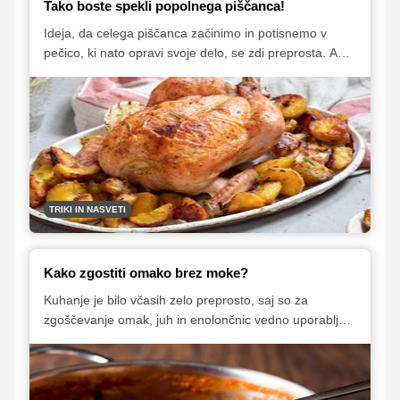
Tako boste spekli popolnega piščanca!
Ideja, da celega piščanca začinimo in potisnemo v
pečico, ki nato opravi svoje delo, se zdi preprosta. A
kaj, ko se lahko jed hitro 'sfiži', če piščanca bodisi
premalo ali preveč zapečemo in ga izsušimo. Kako
torej poskrbeti, da bo piščanec vedno sočen in
okusen?
TRIKI IN NASVETI
Kako zgostiti omako brez moke?
Kuhanje je bilo včasih zelo preprosto, saj so za
zgoščevanje omak, juh in enolončnic vedno uporabljali
moko. V jed, ki si jo želel zgostiti, si preprosto vmešal
podmet ali prežganje ter jo pri zmerni temperaturi
kuhal še toliko časa, da se je primerno zgostila. V
zadnjem času pa se takšnemu načinu zgoščevanja