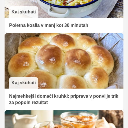
Kaj skuhati
Poletna kosila v manj kot 30 minutah
Kaj skuhati
Najmehkejši domači kruhki: priprava v ponvi je trik
za popoln rezultat