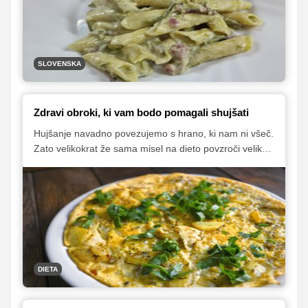
odločile, da nam bodo pripravile svoje znamenite fuže
z divjimi šparglji.
SLOVENSKA
Zdravi obroki, ki vam bodo pomagali shujšati
Hujšanje navadno povezujemo s hrano, ki nam ni všeč.
Zato velikokrat že sama misel na dieto povzroči veliko
nezadovoljstva, saj mislimo, da bomo morali jesti
neokusno hrano. A ni nujno tako. Zdrava hrana je
lahko tudi zelo dobra in okusna. Za vas pripravili dva
recepta, s katerima boste tudi med hujšanjem uživali in
dobro jedli.
DIETA