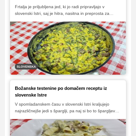
Frtalja je priljubljena jed, ki jo radi pripravljajo v
slovenski Istri, saj je hitra, nasitna in preprosta za
pripravo. In kaj je najbolje? Lahko jo pripravimo s
sestavinami po svojem okusu. Tokrat so nam
gospodinje iz društva TKŠKD Sv. Mikalvž, pripravile
frtaljo z divjimi šparglji.
SLOVENSKA
Božanske testenine po domačem receptu iz
slovenske Istre
V spomladanskem času v slovenski Istri kraljujejo
najrazličnejše jedi s šparglji, pa naj si bo to špargljeva
juha, namaz ali frtalja. Šparglji se odlično podajo tudi k
polenti, njokom in testeninam. In prav zato so se
gospodinje iz Gračišča, iz društva TKŠKD Sv. Miklavž,