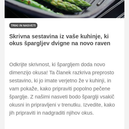
TRIKI IN NASVETI
Skrivna sestavina iz vaše kuhinje, ki
okus špargljev dvigne na novo raven
Odkrijte skrivnost, ki špargljem doda novo
dimenzijo okusa! Ta članek razkriva preprosto
sestavino, ki jo imate verjetno že v kuhinji, in
vam pokaže, kako pripraviti popolno pečene
šparglje. Z našimi nasveti bodo šparglji vsakič
okusni in pripravljeni v trenutku. Izvedite, kako
jih pripraviti in nadgraditi njihov okus.