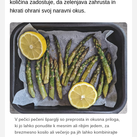
količina zadostuje, da zelenjava zahrusta in
hkrati ohrani svoj naravni okus.
V pečici pečeni šparglji so preprosta in okusna priloga,
ki jo lahko ponudite k mesnim ali ribjim jedem, za
brezmesno kosilo ali večerjo pa jih lahko kombinirajte