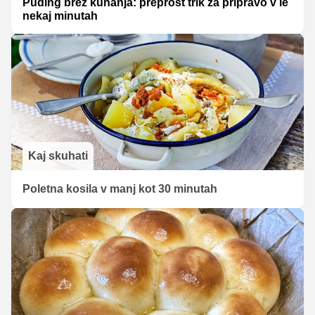
Puding brez kuhanja: preprost trik za pripravo v le
nekaj minutah
Kaj skuhati
Poletna kosila v manj kot 30 minutah