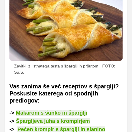
Zavitki iz listnatega testa s šparglji in pršutom
FOTO:
Su.S.
Vas zanima še več receptov s šparglji?
Poskusite katerega od spodnjih
predlogov:
->
Makaroni s šunko in šparglji
->
Špargljeva juha s krompirjem
->
Pečen krompir s šparglji in slanino