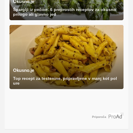
Okusno.je
Šparglji iz pečice: 6 preprostih receptov za okusno
prilogo ali glavno jed
Okusno.je
Top recept za testenine, pripravljene v manj kot pol
ure
Priporoča