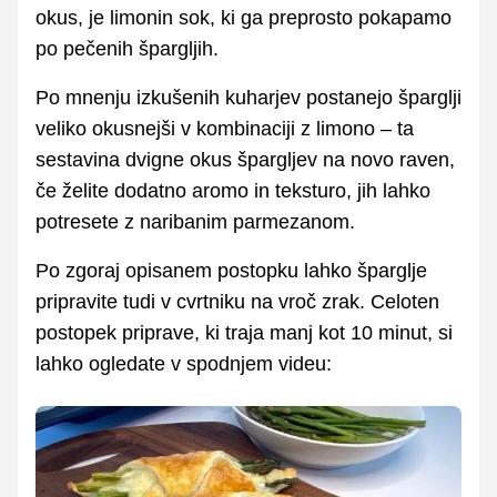
okus, je limonin sok, ki ga preprosto pokapamo
po pečenih špargljih.
Po mnenju izkušenih kuharjev postanejo šparglji
veliko okusnejši v kombinaciji z limono – ta
sestavina dvigne okus špargljev na novo raven,
če želite dodatno aromo in teksturo, jih lahko
potresete z naribanim parmezanom.
Po zgoraj opisanem postopku lahko šparglje
pripravite tudi v cvrtniku na vroč zrak. Celoten
postopek priprave, ki traja manj kot 10 minut, si
lahko ogledate v spodnjem videu: