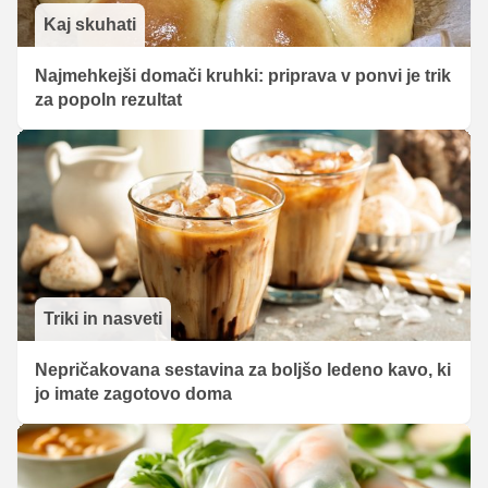
Kaj skuhati
Najmehkejši domači kruhki: priprava v ponvi je trik
za popoln rezultat
Triki in nasveti
Nepričakovana sestavina za boljšo ledeno kavo, ki
jo imate zagotovo doma