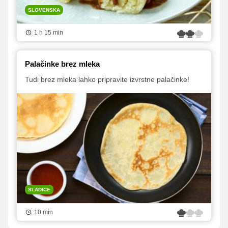
SLOVENSKA
1 h 15 min
Palačinke brez mleka
Tudi brez mleka lahko pripravite izvrstne palačinke!
SLADICE
10 min