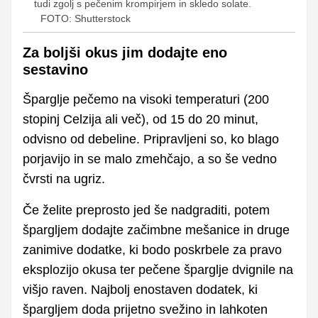
tudi zgolj s pečenim krompirjem in skledo solate.
FOTO: Shutterstock
Za boljši okus jim dodajte eno
sestavino
Šparglje pečemo na visoki temperaturi (200
stopinj Celzija ali več), od 15 do 20 minut,
odvisno od debeline. Pripravljeni so, ko blago
porjavijo in se malo zmehčajo, a so še vedno
čvrsti na ugriz.
Če želite preprosto jed še nadgraditi, potem
špargljem dodajte začimbne mešanice in druge
zanimive dodatke, ki bodo poskrbele za pravo
eksplozijo okusa ter pečene šparglje dvignile na
višjo raven. Najbolj enostaven dodatek, ki
špargljem doda prijetno svežino in lahkoten