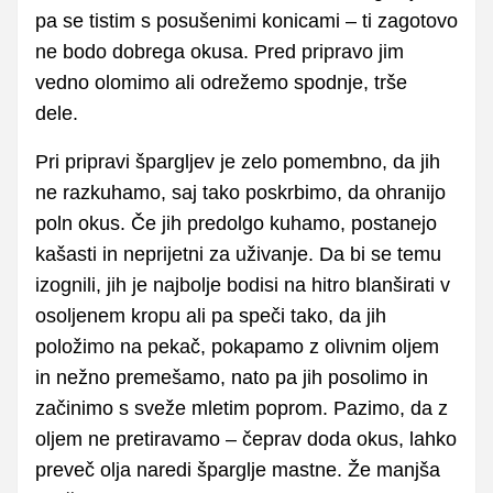
pa se tistim s posušenimi konicami – ti zagotovo
ne bodo dobrega okusa. Pred pripravo jim
vedno olomimo ali odrežemo spodnje, trše
dele.
Pri pripravi špargljev je zelo pomembno, da jih
ne razkuhamo, saj tako poskrbimo, da ohranijo
poln okus. Če jih predolgo kuhamo, postanejo
kašasti in neprijetni za uživanje. Da bi se temu
izognili, jih je najbolje bodisi na hitro blanširati v
osoljenem kropu ali pa speči tako, da jih
položimo na pekač, pokapamo z olivnim oljem
in nežno premešamo, nato pa jih posolimo in
začinimo s sveže mletim poprom. Pazimo, da z
oljem ne pretiravamo – čeprav doda okus, lahko
preveč olja naredi šparglje mastne. Že manjša