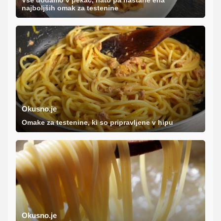
najboljših omak za testenine
Okusno.je
Omake za testenine, ki so pripravljene v hipu
Okusno.je