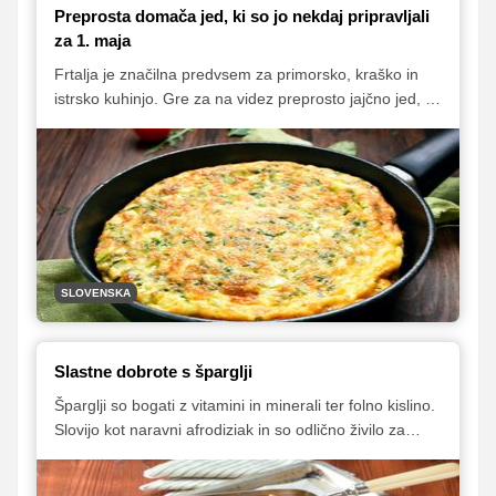
Preprosta domača jed, ki so jo nekdaj pripravljali
za 1. maja
Frtalja je značilna predvsem za primorsko, kraško in
istrsko kuhinjo. Gre za na videz preprosto jajčno jed, ki
pa ima nešteto različic. Ste vedeli, da je bila v nekaterih
krajih frtalja obvezno na mizi ob 1. maju? Zakaj,
preberite v članku.
SLOVENSKA
Slastne dobrote s šparglji
Šparglji so bogati z vitamini in minerali ter folno kislino.
Slovijo kot naravni afrodiziak in so odlično živilo za
številne diete. Pripravljamo jih s testeninami, v juhah,
rižotah, omletah in pitah. V nadaljevanju vam