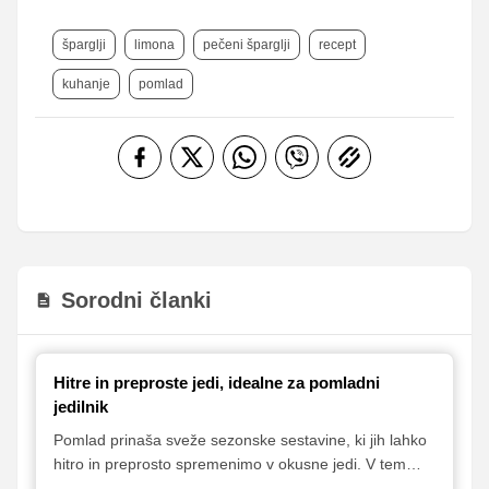
šparglji
limona
pečeni šparglji
recept
kuhanje
pomlad
Sorodni članki
Hitre in preproste jedi, idealne za pomladni
jedilnik
Pomlad prinaša sveže sezonske sestavine, ki jih lahko
hitro in preprosto spremenimo v okusne jedi. V tem
članku predstavljamo lahkotne in hranljive recepte, ki