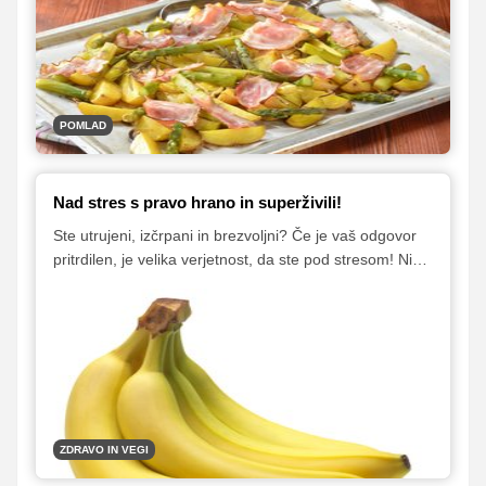
ponujamo nekaj okusnih načinov njihove uporabe.
POMLAD
Nad stres s pravo hrano in superživili!
Ste utrujeni, izčrpani in brezvoljni? Če je vaš odgovor
pritrdilen, je velika verjetnost, da ste pod stresom! Nič
ne čakajte – hitro se z ustrezno prehrano podajte v boj
s stresom, saj lahko dolgoročen stres oslabi imunski
sistem in odpre vrata mnogim boleznim.
ZDRAVO IN VEGI