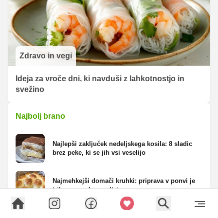
Zdravo in vegi
Ideja za vroče dni, ki navduši z lahkotnostjo in
svežino
Najbolj brano
Najlepši zaključek nedeljskega kosila: 8 sladic
brez peke, ki se jih vsi veselijo
Najmehkejši domači kruhki: priprava v ponvi je
trik za popoln rezultat
Klasična panada odpade: tako Italijani pripravijo