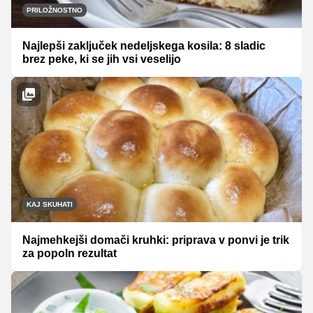
PRILOŽNOSTNO
Najlepši zaključek nedeljskega kosila: 8 sladic
brez peke, ki se jih vsi veselijo
KAJ SKUHATI
Najmehkejši domači kruhki: priprava v ponvi je trik
za popoln rezultat