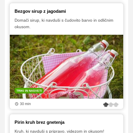
Bezgov sirup z jagodami
Domači sirup, ki navduši s čudovito barvo in odličnim
okusom.
TRIKI IN NASVETI
30 min
Pirin kruh brez gnetenja
Kruh, ki navduši s pripravo, videzom in okusom!