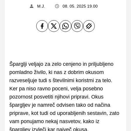
M.J.
08. 05. 2025 19.00
Šparglji veljajo za zelo cenjeno in priljubljeno
pomladno živilo, ki nas z dobrim okusom
razveseljuje tudi s številnimi koristmi za telo.
Ker pa niso ravno poceni, velja posebno
pozornost posvetiti njihovi pripravi. Okus
špargljev je namreč odvisen tako od načina
priprave, kot tudi od uporabljenih sestavin, zato
vam ponujamo nekaj nasvetov, kako iz
špargljev izvleči kar največ okusa.