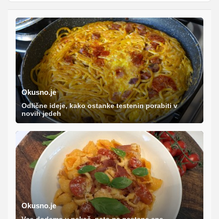
Okusno.je
Odlične ideje, kako ostanke testenin porabiti v
novih jedeh
Okusno.je
Vse dodamo v pekač, nato pa nastane ena