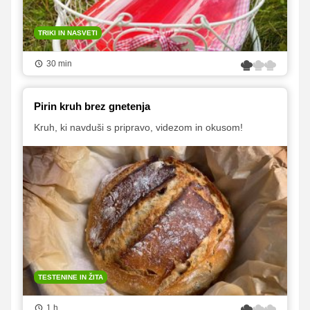
TRIKI IN NASVETI
30 min
Pirin kruh brez gnetenja
Kruh, ki navduši s pripravo, videzom in okusom!
TESTENINE IN ŽITA
1 h