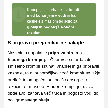
Krompirju je treba okus
dodati
med kuhanjem v vodi
in tudi
kasneje z maslom ter soljo za
globlji in bogatejši končni
rezultat
.
S pripravo pireja nikar ne čakajte
Naslednja napaka je
priprava pireja iz
hladnega krompirja
. Čeprav se morda zdi
smiselno krompir skuhati vnaprej in ga pripraviti
kasneje, to ni priporočljivo. Vroč krompir se lažje
pretlači in omogoča tudi boljšo absorpcijo
tekočin ter maščob. Hladen krompir je trši za
obdelavo, zahteva več truda in pogosto vodi do
bolj grudastega pireja.