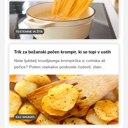
TESTENINE IN ŽITA
Trik za božanski pečen krompir, ki se topi v ustih
Niste ljubitelj hrustljavega krompirčka iz cvrtnika ali
pečice? Potem vsekakor poskusite čudovit, zlato
zapečen krompir, prelit z jušno osnovo in pečen v
pečici, ki je tako mehek, da se resnično stopi v ustih.
KAJ SKUHATI