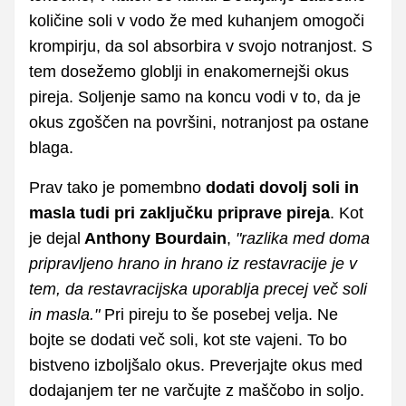
količine soli v vodo že med kuhanjem omogoči
krompirju, da sol absorbira v svojo notranjost. S
tem dosežemo globlji in enakomernejši okus
pireja. Soljenje samo na koncu vodi v to, da je
okus zgoščen na površini, notranjost pa ostane
blaga.
Prav tako je pomembno
dodati dovolj soli in
masla tudi pri zaključku priprave pireja
. Kot
je dejal
Anthony Bourdain
,
"razlika med doma
pripravljeno hrano in hrano iz restavracije je v
tem, da restavracijska uporablja precej več soli
in masla."
Pri pireju to še posebej velja. Ne
bojte se dodati več soli, kot ste vajeni. To bo
bistveno izboljšalo okus. Preverjajte okus med
dodajanjem ter ne varčujte z maščobo in soljo.