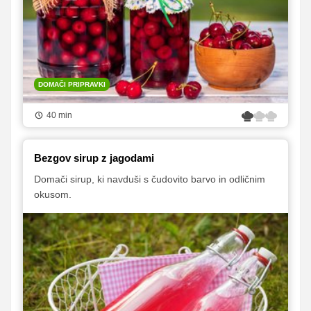
DOMAČI PRIPRAVKI
40 min
Bezgov sirup z jagodami
Domači sirup, ki navduši s čudovito barvo in odličnim
okusom.