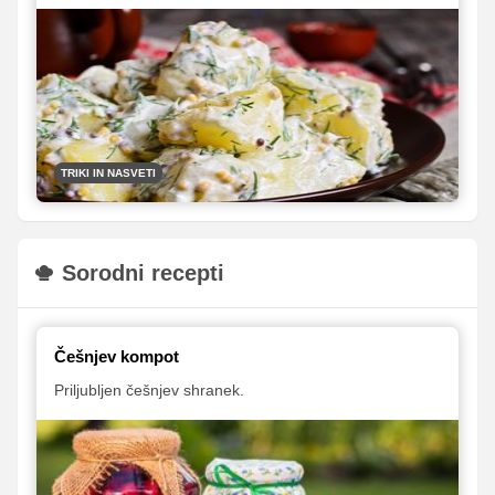
priljubljena tudi krompirjeva solata, ki se odlično poda k
raznoraznim dobrotam z žara. Za vas smo pripravili
nekaj nasvetov, s katerimi se boste izognili
nepotrebnim napakam pri njeni pripravi.
TRIKI IN NASVETI
Sorodni recepti
Češnjev kompot
Priljubljen češnjev shranek.