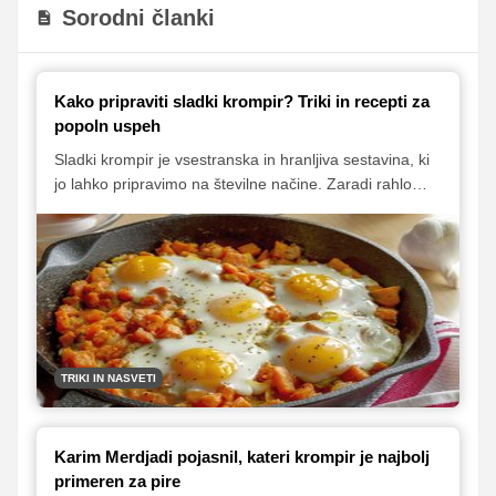
Sorodni članki
Kako pripraviti sladki krompir? Triki in recepti za
popoln uspeh
Sladki krompir je vsestranska in hranljiva sestavina, ki
jo lahko pripravimo na številne načine. Zaradi rahlo
sladkega okusa in kremaste teksture je odlična izbira
za priloge, glavne jedi ali celo sladice.
TRIKI IN NASVETI
Karim Merdjadi pojasnil, kateri krompir je najbolj
primeren za pire