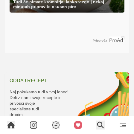
Tudi če nimate krompirja, lahko v zgolj nekaj
minutah pripravite okusen pire
Priporoča
ODDAJ RECEPT
Naj pokukamo tudi v tvoj lonec!
Deli z nami svoje recepte in
privošči svoje
specialitete tudi
drugim.
Oddaj recept