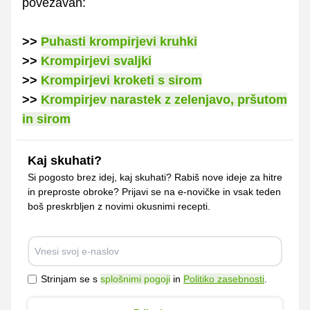
povezavah:
>>
Puhasti krompirjevi kruhki
>>
Krompirjevi svaljki
>>
Krompirjevi kroketi s sirom
>>
Krompirjev narastek z zelenjavo, pršutom
in sirom
Kaj skuhati?
Si pogosto brez idej, kaj skuhati? Rabiš nove ideje za hitre
in preproste obroke? Prijavi se na e-novičke in vsak teden
boš preskrbljen z novimi okusnimi recepti.
Strinjam se s
splošnimi pogoji
in
Politiko zasebnosti
.