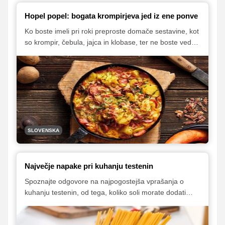
Hopel popel: bogata krompirjeva jed iz ene ponve
Ko boste imeli pri roki preproste domače sestavine, kot
so krompir, čebula, jajca in klobase, ter ne boste vedeli,
kaj iz njih pripraviti, si skuhajte hopel popel. Gre za
preposto, a bogato jed, ki je poznana po vsem svetu v
mnogih lokalnih in regionalnih različicah, pred leti pa so
jo stregli tudi v ljubljanskem Hotelu Union.
SLOVENSKA
Največje napake pri kuhanju testenin
Spoznajte odgovore na najpogostejša vprašanja o
kuhanju testenin, od tega, koliko soli morate dodati
vodi in koliko testenin morate uporabiti, do časa ter
temperature kuhanja.