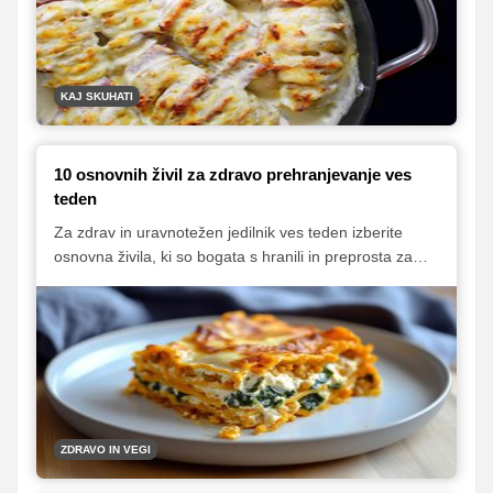
KAJ SKUHATI
10 osnovnih živil za zdravo prehranjevanje ves
teden
Za zdrav in uravnotežen jedilnik ves teden izberite
osnovna živila, ki so bogata s hranili in preprosta za
uporabo. Kvinoja, polnozrnate testenine, sladki krompir
in ovseni kosmiči so odlična osnova za obroke,
medtem ko piščančje prsi, čičerika, leča in tofu
priskrbijo kakovostne beljakovine. Dodajte še z
zdravimi maščobami bogat prekajen losos, špinačo za
barvitost ter jabolka za svežino in zdrav prigrizek, da
bo vaša prehrana raznolika in hranljiva.
ZDRAVO IN VEGI