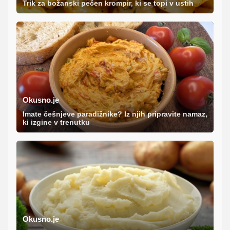
Trik za božanski pečen krompir, ki se topi v ustih
Okusno.je
Imate češnjeve paradižnike? Iz njih pripravite namaz,
ki izgine v trenutku
Okusno.je