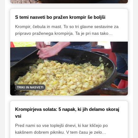
S temi nasveti bo pražen krompir še boljši
Krompir, čebula in mast. To so tri glavne sestavine za
pripravo praženega krompirja. Ta je pri nas tako
priljubljen, da si skupina ljudi prizadeva celo za to, da bi
ga priznali za samostojno jed. Še vedno ga namreč
največkrat uživamo kot prilogo mesu in klobasam.
TRIKI IN NASVETI
Krompirjeva solata: 5 napak, ki jih delamo skoraj
vsi
Pred nami so vse toplejši dnevi, ki kar kličejo po
kakšnem dobrem pikniku. V tem času je zelo