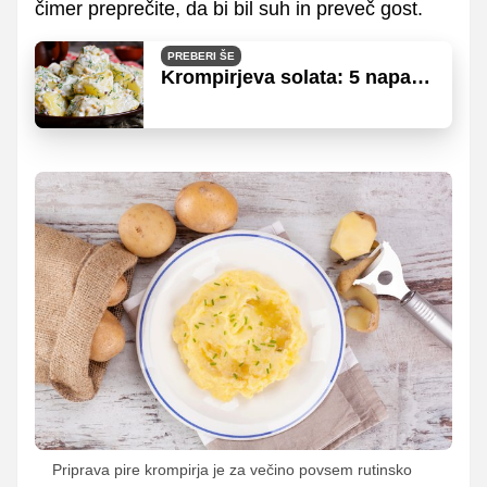
čimer preprečite, da bi bil suh in preveč gost.
PREBERI ŠE
Krompirjeva solata: 5 napak,
ki jih delamo skoraj vsi
Priprava pire krompirja je za večino povsem rutinsko