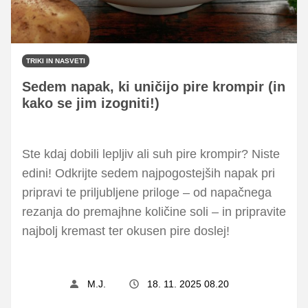
TRIKI IN NASVETI
Sedem napak, ki uničijo pire krompir (in
kako se jim izogniti!)
Ste kdaj dobili lepljiv ali suh pire krompir? Niste
edini! Odkrijte sedem najpogostejših napak pri
pripravi te priljubljene priloge – od napačnega
rezanja do premajhne količine soli – in pripravite
najbolj kremast ter okusen pire doslej!
M.J.
18. 11. 2025 08.20