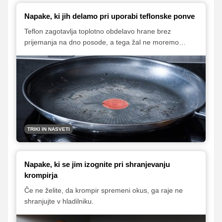
Napake, ki jih delamo pri uporabi teflonske ponve
Teflon zagotavlja toplotno obdelavo hrane brez
prijemanja na dno posode, a tega žal ne moremo
doseči, če smo teflonsko ponev uničili z neustrezno
uporabo. Delate tudi vi katero izmed pogostih napak?
TRIKI IN NASVETI
Napake, ki se jim izognite pri shranjevanju
krompirja
Če ne želite, da krompir spremeni okus, ga raje ne
shranjujte v hladilniku.