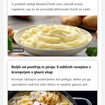
V pretekli oddaji MasterChefa smo začutili pravo
napetost, saj so se preostali tekmovalci borili za zadnje
štiri predpasnike. V dveh napetih krogih so sodniki
preverili ključne osnove, kot so priprava krompirjevega
pireja, estetika postavitve jedi na krožnik ter priprava
testenin s paradižnikovo omako.
ODDAJE
Boljši od pomfrija in pireja: 5 odličnih receptov s
krompirjem v glavni vlogi
Krompir običajno postrežemo kot prilogo, lahko pa ga
uporabimo tudi kot zelo dobro in nasitno glavno jed.
Možnosti je veliko, spodaj pa izpostavljamo nekaj naših
najljubših receptov.