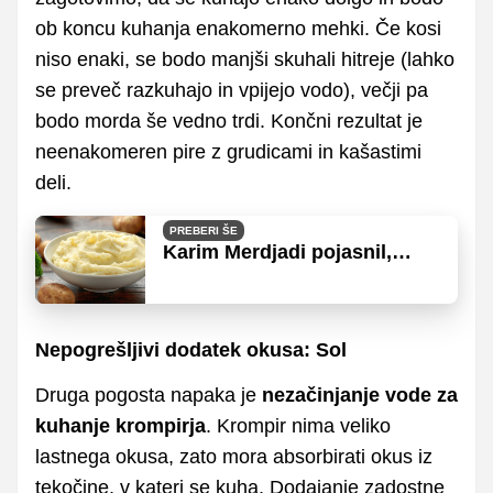
ob koncu kuhanja enakomerno mehki. Če kosi
niso enaki, se bodo manjši skuhali hitreje (lahko
se preveč razkuhajo in vpijejo vodo), večji pa
bodo morda še vedno trdi. Končni rezultat je
neenakomeren pire z grudicami in kašastimi
deli.
PREBERI ŠE
Karim Merdjadi pojasnil,
kateri krompir je najbolj
primeren za pire
Nepogrešljivi dodatek okusa: Sol
Druga pogosta napaka je
nezačinjanje vode za
kuhanje krompirja
. Krompir nima veliko
lastnega okusa, zato mora absorbirati okus iz
tekočine, v kateri se kuha. Dodajanje zadostne