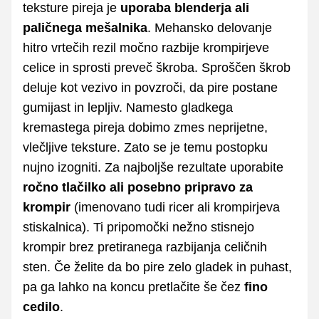
teksture pireja je
uporaba blenderja ali
paličnega mešalnika
. Mehansko delovanje
hitro vrtečih rezil močno razbije krompirjeve
celice in sprosti preveč škroba. Sproščen škrob
deluje kot vezivo in povzroči, da pire postane
gumijast in lepljiv. Namesto gladkega
kremastega pireja dobimo zmes neprijetne,
vlečljive teksture. Zato se je temu postopku
nujno izogniti. Za najboljše rezultate uporabite
ročno tlačilko ali posebno pripravo za
krompir
(imenovano tudi ricer ali krompirjeva
stiskalnica). Ti pripomočki nežno stisnejo
krompir brez pretiranega razbijanja celičnih
sten. Če želite da bo pire zelo gladek in puhast,
pa ga lahko na koncu pretlačite še čez
fino
cedilo
.