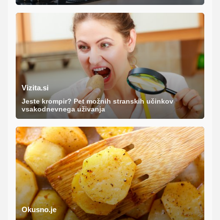
Vizita.si
Jeste krompir? Pet možnih stranskih učinkov
vsakodnevnega uživanja
Okusno.je