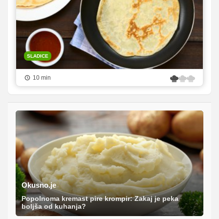
SLADICE
10 min
Okusno.je
Popolnoma kremast pire krompir: Zakaj je peka
boljša od kuhanja?