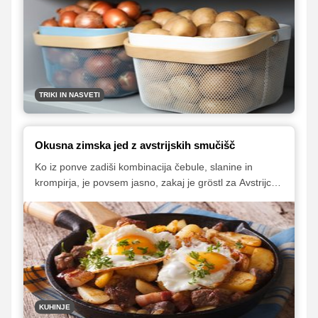
TRIKI IN NASVETI
Okusna zimska jed z avstrijskih smučišč
Ko iz ponve zadiši kombinacija čebule, slanine in
krompirja, je povsem jasno, zakaj je gröstl za Avstrijce
tako priljubljena jed. Še zlasti dobro se prileže po
celodnevnem smučanju, saj hitro vrača moč in
energijo, primeren pa je tudi kot krepek obrok, ki si ga
privoščimo na hladen zimski dan.
KUHINJE