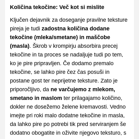
Količina tekočine: Več kot si mislite
Ključen dejavnik za doseganje pravilne teksture
pireja je tudi
zadostna količina dodane
tekočine (mleka/smetane) in maščobe
(masla)
. Škrob v krompirju absorbira precej
tekočine in ta proces se nadaljuje tudi po tem,
ko je pire pripravljen. Če dodamo premalo
tekočine, se lahko pire čez čas posuši in
postane gost ter neprijetne teksture. Zato je
priporočljivo, da
ne varčujemo z mlekom,
smetano in maslom
ter prilagajamo količino,
dokler ne dosežemo želene kremavosti. Vedno
imejte pri roki malo dodatne tekočine in masla,
da lahko pire po potrebi tik pred serviranjem še
dodatno obogatite in oživite njegovo teksturo, s