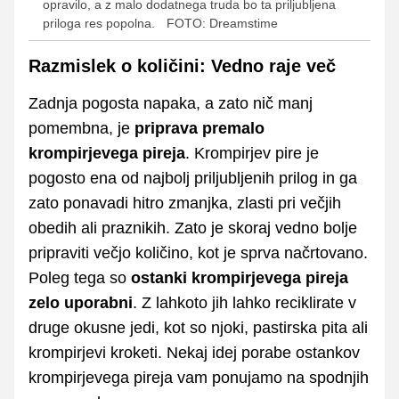
opravilo, a z malo dodatnega truda bo ta priljubljena
priloga res popolna.
FOTO: Dreamstime
Razmislek o količini: Vedno raje več
Zadnja pogosta napaka, a zato nič manj
pomembna, je
priprava premalo
krompirjevega pireja
. Krompirjev pire je
pogosto ena od najbolj priljubljenih prilog in ga
zato ponavadi hitro zmanjka, zlasti pri večjih
obedih ali praznikih. Zato je skoraj vedno bolje
pripraviti večjo količino, kot je sprva načrtovano.
Poleg tega so
ostanki krompirjevega pireja
zelo uporabni
. Z lahkoto jih lahko reciklirate v
druge okusne jedi, kot so njoki, pastirska pita ali
krompirjevi kroketi. Nekaj idej porabe ostankov
krompirjevega pireja vam ponujamo na spodnjih