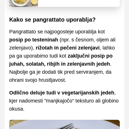
dodajo testeninam
Kako se pangrattato uporablja?
Pangrattato se najpogosteje uporablja kot
posip po testeninah
(npr. s česnom, oljem ali
zelenjavo),
rižotah in pečeni zelenjavi
, lahko
pa ga uporabimo tudi kot
zaključni posip po
juhah, solatah, ribjih in zelenjavnih jedeh
.
Najbolje ga je dodati tik pred serviranjem, da
ohrani svojo hrustljavost.
Odlično deluje tudi v vegetarijanskih jedeh
,
kjer nadomesti "manjkajočo" teksturo ali globino
okusa.