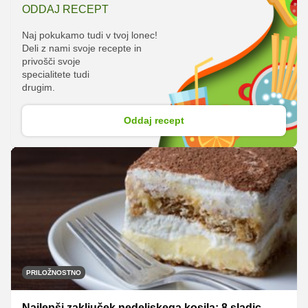
ODDAJ RECEPT
Naj pokukamo tudi v tvoj lonec!
Deli z nami svoje recepte in
privošči svoje
specialitete tudi
drugim.
Oddaj recept
PRILOŽNOSTNO
Najlepši zaključek nedeljskega kosila: 8 sladic