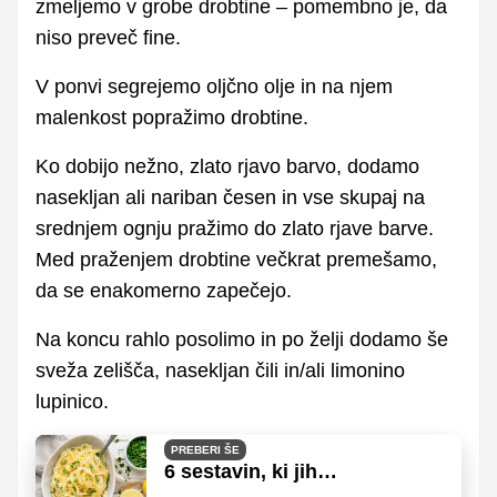
zmeljemo v grobe drobtine – pomembno je, da
niso preveč fine.
V ponvi segrejemo oljčno olje in na njem
malenkost popražimo drobtine.
Ko dobijo nežno, zlato rjavo barvo, dodamo
nasekljan ali nariban česen in vse skupaj na
srednjem ognju pražimo do zlato rjave barve.
Med praženjem drobtine večkrat premešamo,
da se enakomerno zapečejo.
Na koncu rahlo posolimo in po želji dodamo še
sveža zelišča, nasekljan čili in/ali limonino
lupinico.
PREBERI ŠE
6 sestavin, ki jih
profesionalni kuharji vedno