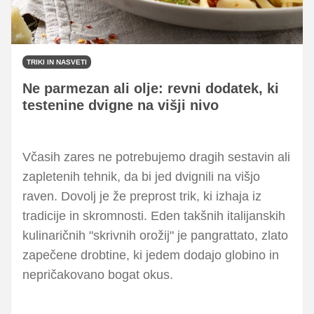
TRIKI IN NASVETI
Ne parmezan ali olje: revni dodatek, ki
testenine dvigne na višji nivo
Včasih zares ne potrebujemo dragih sestavin ali
zapletenih tehnik, da bi jed dvignili na višjo
raven. Dovolj je že preprost trik, ki izhaja iz
tradicije in skromnosti. Eden takšnih italijanskih
kulinaričnih "skrivnih orožij" je pangrattato, zlato
zapečene drobtine, ki jedem dodajo globino in
nepričakovano bogat okus.