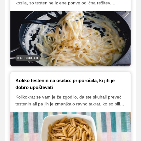
kosila, so testenine iz ene ponve odlična rešitev.
Kremasta omaka s smetano in sušenimi paradižniki
poskrbi za bogat okus, priprava pa traja le približno 15
minut.
KAJ SKUHATI
Koliko testenin na osebo: priporočila, ki jih je
dobro upoštevati
Kolikokrat se vam je že zgodilo, da ste skuhali preveč
testenin ali pa jih je zmanjkalo ravno takrat, ko so bili
vsi lačni? Odgovor na vprašanje, koliko testenin na
osebo je odvisen od več dejavnikov: ali so testenine
glavna jed, predjed, priloga ali del juhe, pa tudi od vrste
testenin. Spodaj najdete jasen in praktičen vodič, s
katerim boste vedno zadeli pravo količino.