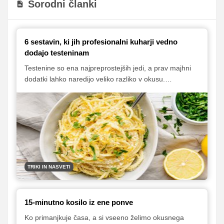
Sorodni članki
6 sestavin, ki jih profesionalni kuharji vedno
dodajo testeninam
Testenine so ena najpreprostejših jedi, a prav majhni
dodatki lahko naredijo veliko razliko v okusu.
Profesionalni kuharji pogosto uporabljajo nekaj
preprostih sestavin, s katerimi tudi najbolj osnoven
krožnik 'pašte' spremenijo v aromatično in
uravnoteženo jed.
TRIKI IN NASVETI
15-minutno kosilo iz ene ponve
Ko primanjkuje časa, a si vseeno želimo okusnega