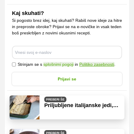
Kaj skuhati?
Si pogosto brez idej, kaj skuhati? Rabiš nove ideje za hitre
in preproste obroke? Prijavi se na e-novičke in vsak teden
boš preskrbljen z novimi okusnimi recepti.
Strinjam se s
splošnimi pogoji
in
Politiko zasebnosti
.
Prijavi se
PREBERI ŠE
Priljubljene italijanske jedi,
za katere potrebujemo samo
nekaj sestavin
PREBERI ŠE