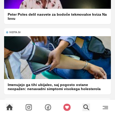
Peter Poles delil nasvete za bodoče tekmovalce kviza Na
lovu
VIZITA.SI
Imenujejo ga tihi ubijalec, saj pogosto ostane
neopažen: nenavadni simptomi visokega holesterola
OKUSNO.JE