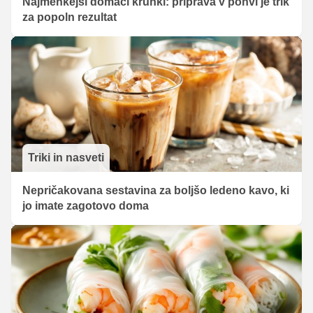
Najmehkejši domači kruhki: priprava v ponvi je trik
za popoln rezultat
Triki in nasveti
Nepričakovana sestavina za boljšo ledeno kavo, ki
jo imate zagotovo doma