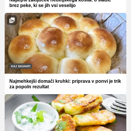
brez peke, ki se jih vsi veselijo
KAJ SKUHATI
Najmehkejši domači kruhki: priprava v ponvi je trik
za popoln rezultat