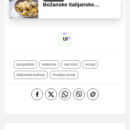
Božanske italijanske
testenine, ki so popolna
izbira za hitro poletno kosilo
UI
pangrattato
testenine
star kruh
recept
italijanska kuhinja
hrustljav posip