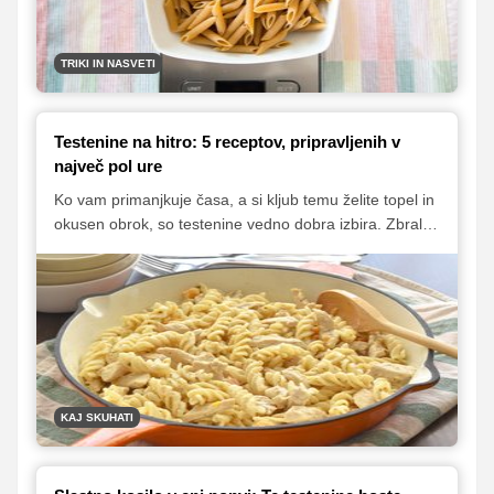
TRIKI IN NASVETI
Testenine na hitro: 5 receptov, pripravljenih v
največ pol ure
Ko vam primanjkuje časa, a si kljub temu želite topel in
okusen obrok, so testenine vedno dobra izbira. Zbrali
smo pet preprostih receptov, ki jih lahko pripravite v
največ pol ure in so popolni za hitro kosilo ali večerjo
med tednom.
KAJ SKUHATI