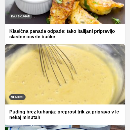
KAJ SKUHATI
Klasična panada odpade: tako Italijani pripravijo
slastne ocvrte bučke
SLADICE
Puding brez kuhanja: preprost trik za pripravo v le
nekaj minutah