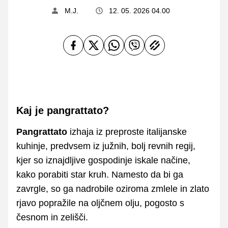
M.J.
12. 05. 2026 04.00
Kaj je pangrattato?
Pangrattato
izhaja iz preproste italijanske
kuhinje, predvsem iz južnih, bolj revnih regij,
kjer so iznajdljive gospodinje iskale načine,
kako porabiti star kruh. Namesto da bi ga
zavrgle, so ga nadrobile oziroma zmlele in zlato
rjavo popražile na oljčnem olju, pogosto s
česnom in zelišči.