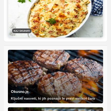
mogoče pripraviti na številne načine, predvsem pa so
poceni in s skledo solate predstavljajo okusno domače
kosilo. Predstavljamo vam pet različnih idej, kako jih
lahko pripravite.
KAJ SKUHATI
Okusno.je
Ključni nasveti, ki jih poznajo le pravi mojstri žara