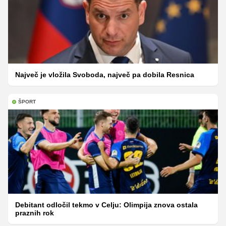
Največ je vložila Svoboda, največ pa dobila Resnica
ŠPORT
Debitant odločil tekmo v Celju: Olimpija znova ostala
praznih rok