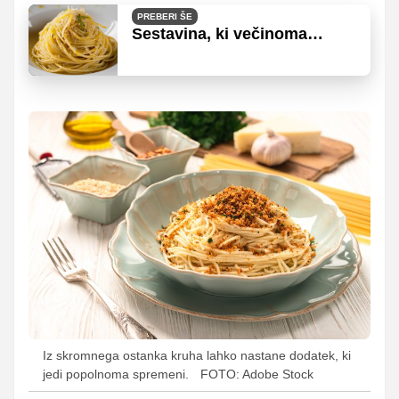
PREBERI ŠE
Sestavina, ki večinoma
konča v smeteh, lahko
bistveno izboljša okus
sladic, testenin in tudi juh
Iz skromnega ostanka kruha lahko nastane dodatek, ki
jedi popolnoma spremeni.
FOTO: Adobe Stock