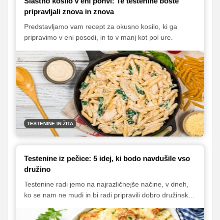
Slastno kosilo v eni ponvi: Te testenine boste
pripravljali znova in znova
Predstavljamo vam recept za okusno kosilo, ki ga
pripravimo v eni posodi, in to v manj kot pol ure.
TESTENINE IN ŽITA
Testenine iz pečice: 5 idej, ki bodo navdušile vso
družino
Testenine radi jemo na najrazličnejše načine, v dneh,
ko se nam ne mudi in bi radi pripravili dobro družinsko
kosilo, pa jih radi spečemo oziroma bolje rečeno -
slastno zapečemo v pečici. Pečene testenine je