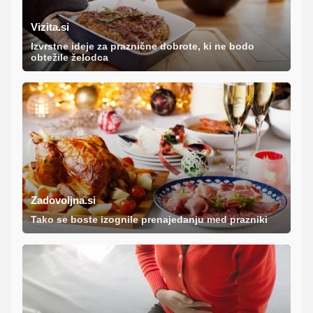
Vizita.si
Izvrstne ideje za praznične dobrote, ki ne bodo
obtežile želodca
Zadovoljna.si
Tako se boste izognile prenajedanju med prazniki