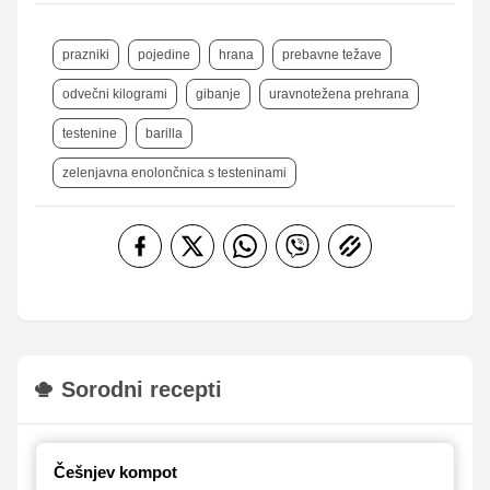
prazniki
pojedine
hrana
prebavne težave
odvečni kilogrami
gibanje
uravnotežena prehrana
testenine
barilla
zelenjavna enolončnica s testeninami
Sorodni recepti
Češnjev kompot