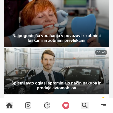
Najpogostejša vprašanja v povezavi z zobnimi
luskami in zobnimi prevlekami
OGLAS
Spletni avto oglasi spreminjajo način nakupa in
prodaje avtomobilov
E-novice