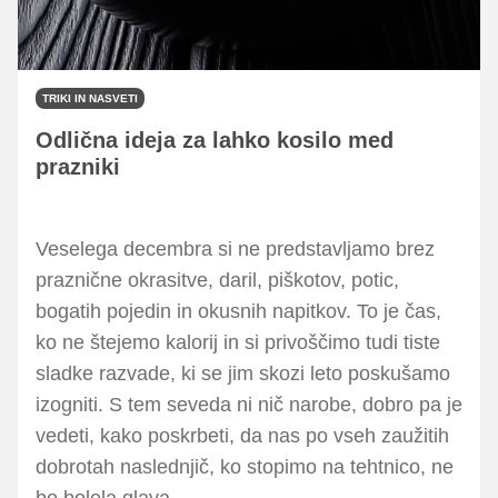
TRIKI IN NASVETI
Odlična ideja za lahko kosilo med
prazniki
Veselega decembra si ne predstavljamo brez
praznične okrasitve, daril, piškotov, potic,
bogatih pojedin in okusnih napitkov. To je čas,
ko ne štejemo kalorij in si privoščimo tudi tiste
sladke razvade, ki se jim skozi leto poskušamo
izogniti. S tem seveda ni nič narobe, dobro pa je
vedeti, kako poskrbeti, da nas po vseh zaužitih
dobrotah naslednjič, ko stopimo na tehtnico, ne
bo bolela glava.