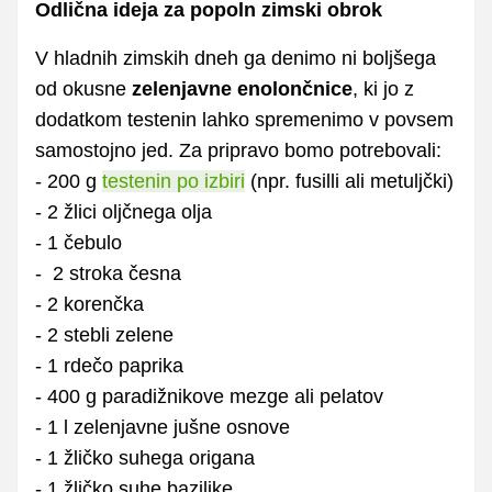
Odlična ideja za popoln zimski obrok
V hladnih zimskih dneh ga denimo ni boljšega
od okusne
zelenjavne enolončnice
, ki jo z
dodatkom testenin lahko spremenimo v povsem
samostojno jed. Za pripravo bomo potrebovali:
- 200 g
testenin po izbiri
(npr. fusilli ali metuljčki)
- 2 žlici oljčnega olja
- 1 čebulo
- 2 stroka česna
- 2 korenčka
- 2 stebli zelene
- 1 rdečo paprika
- 400 g paradižnikove mezge ali pelatov
- 1 l zelenjavne jušne osnove
- 1 žličko suhega origana
- 1 žličko suhe bazilike