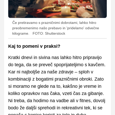
Če pretiravamo s prazničnimi dobrotami, lahko hitro
preobremenimo našo prebavo in 'pridelamo' odvečne
kilograme.
FOTO: Shutterstock
Kaj to pomeni v praksi?
Kratki dnevi in sivina nas lahko hitro pripravijo
do tega, da se preveč spoprijateljimo s kavčem.
Kar ni najboljše za naše zdravje – sploh v
kombinaciji z bogatimi prazničnimi obroki. Zato
si moramo ne glede na to, kakšno je vreme in
koliko opravkov nas čaka, vzeti čas za gibanje.
Ni treba, da hodimo na vadbe ali v fitnes, dovolj
bodo že daljši sprehodi in rekreativni tek, ki se
ponaša s kopico koristi za telo in duha.