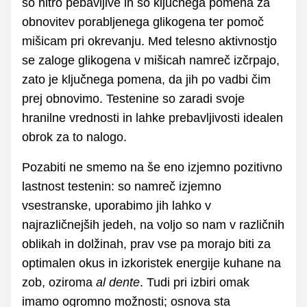
so hitro pebavljive in so ključnega pomena za
obnovitev porabljenega glikogena ter pomoč
mišicam pri okrevanju. Med telesno aktivnostjo
se zaloge glikogena v mišicah namreč izčrpajo,
zato je ključnega pomena, da jih po vadbi čim
prej obnovimo. Testenine so zaradi svoje
hranilne vrednosti in lahke prebavljivosti idealen
obrok za to nalogo.
Pozabiti ne smemo na še eno izjemno pozitivno
lastnost testenin: so namreč izjemno
vsestranske, uporabimo jih lahko v
najrazličnejših jedeh, na voljo so nam v različnih
oblikah in dolžinah, prav vse pa morajo biti za
optimalen okus in izkoristek energije kuhane na
zob, oziroma
al dente
. Tudi pri izbiri omak
imamo ogromno možnosti; osnova sta