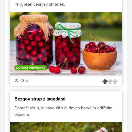
Priljubljen češnjev shranek.
DOMAČI PRIPRAVKI
40 min
Bezgov sirup z jagodami
Domači sirup, ki navduši s čudovito barvo in odličnim
okusom.