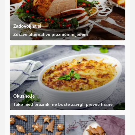
Zadovoljna.si
Zdrave alternative prazničnim jedem
Okusno.je
Tako med prazniki ne boste zavrgli preveč hrane