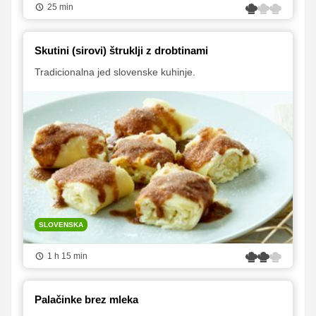
25 min
Skutini (sirovi) štruklji z drobtinami
Tradicionalna jed slovenske kuhinje.
SLOVENSKA
1 h 15 min
Palačinke brez mleka