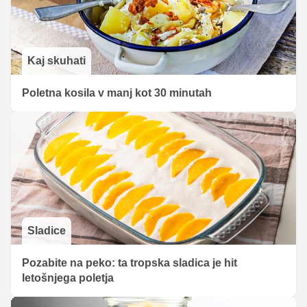
Kaj skuhati
Poletna kosila v manj kot 30 minutah
Sladice
Pozabite na peko: ta tropska sladica je hit
letošnjega poletja