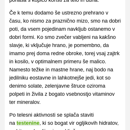
Če k temu dodamo še ustrezno prehrano v
času, ko nismo za praznično mizo, smo na dobri
poti, da vsem pojedinam navkljub ostanemo v
dobri formi. Ko smo zvečer vabljeni na kakšno
slavje, ki vključuje hrano, je pomembno, da
imamo prej doma redne obroke, torej vsaj zajtrk
in kosilo, v optimalnem primeru še malico.
Namesto težke in mastne hrane, naj bodo na
jedilniku eostavne in lahkotnejše jedi, kot so
denimo solate, zelenjavne štruce oziroma
polpeti in živila z bogato vsebnostjo vitaminov
ter mineralov.
Po telesni aktivnosti se splača staviti
na
testenine
, ki so bogat vir ogljikovih hidratov,