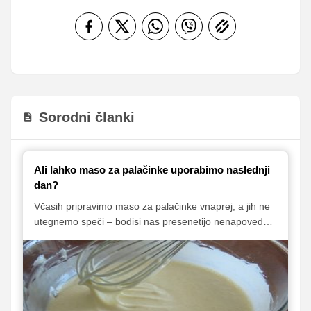
Sorodni članki
Ali lahko maso za palačinke uporabimo naslednji
dan?
Včasih pripravimo maso za palačinke vnaprej, a jih ne
utegnemo speči – bodisi nas presenetijo nenapovedani
obiski, zmanjka časa ali pa jo preprosto pripravimo
preveč. Dobra novica je, da lahko maso brez težav
uporabimo tudi naslednji dan, a le, če jo pravilno
shranimo. Enako velja tudi za že pečene palačinke.