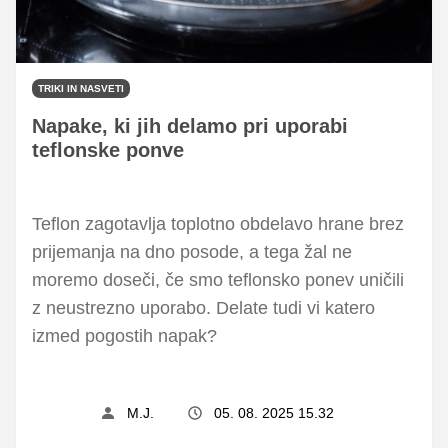
TRIKI IN NASVETI
Napake, ki jih delamo pri uporabi
teflonske ponve
Teflon zagotavlja toplotno obdelavo hrane brez
prijemanja na dno posode, a tega žal ne
moremo doseči, če smo teflonsko ponev uničili
z neustrezno uporabo. Delate tudi vi katero
izmed pogostih napak?
M.J.
05. 08. 2025 15.32