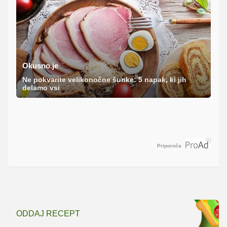
Okusno.je
Ne pokvarite velikonočne šunke: 5 napak, ki jih
delamo vsi
Priporoča
ODDAJ RECEPT