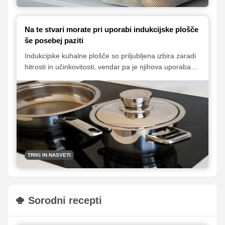
Na te stvari morate pri uporabi indukcijske plošče
še posebej paziti
Indukcijske kuhalne plošče so priljubljena izbira zaradi
hitrosti in učinkovitosti, vendar pa je njihova uporaba
lahko tudi malce težavna. Upoštevajte teh pet osnovnih
nasvetov, da boste kar najbolje izkoristili svojo
indukcijsko kuhalno ploščo.
TRIKI IN NASVETI
Sorodni recepti