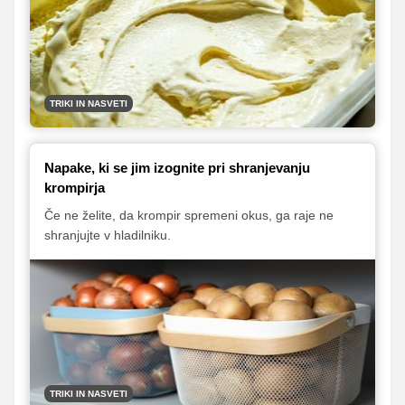
živili in neprimernih higienskih standardov.
Predstavljamo vam nekaj najpogostejših napak, ki jih
morda delate v kuhinji in zaradi katerih tvegate
neprijetne zdravstvene zaplete.
TRIKI IN NASVETI
Napake, ki se jim izognite pri shranjevanju
krompirja
Če ne želite, da krompir spremeni okus, ga raje ne
shranjujte v hladilniku.
TRIKI IN NASVETI