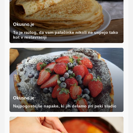
Okusno.je
To je razlog, da vam palačinke nikoli ne uspejo tako
kot v restavraciji
Okusno.je
Najpogostejše napake, ki jih delamo pri peki sladic