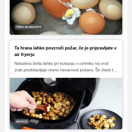
preprečiti. Pri tem si lahko pomagamo z zelo
preprostim trikom, ki vam ga razkrivamo v
nadaljevanju.
TRIKI IN NASVETI
Ta hrana lahko povzroči požar, če jo pripravljate v
air fryerju
Nekatera živila lahko pri kuhanju v cvrtniku na vroč
zrak predstavljajo resno nevarnost požara. Še zlasti to
velja za pripravo priljubljenega prigrizka.
NOVICE