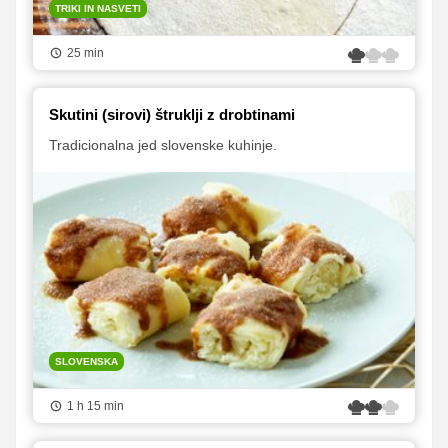
TRIKI IN NASVETI
25 min
Skutini (sirovi) štruklji z drobtinami
Tradicionalna jed slovenske kuhinje.
SLOVENSKA
1 h 15 min