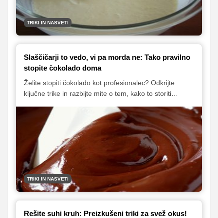
TRIKI IN NASVETI
Slaščičarji to vedo, vi pa morda ne: Tako pravilno
stopite čokolado doma
Želite stopiti čokolado kot profesionalec? Odkrijte
ključne trike in razbijte mite o tem, kako to storiti
pravilno! Od izbire metode do temperature in
preprečevanja neželenih posledic, ta članek vam bo
pomagal doseči gladko, sijočo čokolado za vaše
sladice. Naučite se skrivnosti, ki jih poznajo le izkušeni
slaščičarji.
TRIKI IN NASVETI
Rešite suhi kruh: Preizkušeni triki za svež okus!