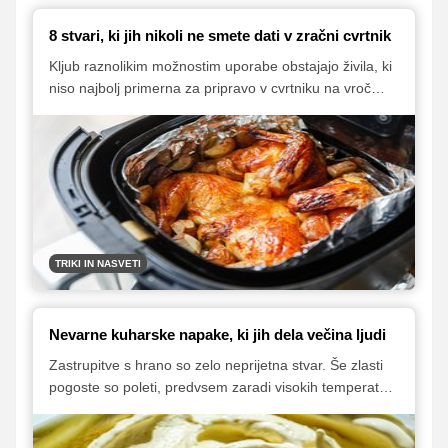
8 stvari, ki jih nikoli ne smete dati v zračni cvrtnik
Kljub raznolikim možnostim uporabe obstajajo živila, ki
niso najbolj primerna za pripravo v cvrtniku na vroč
zrak.
TRIKI IN NASVETI
Nevarne kuharske napake, ki jih dela večina ljudi
Zastrupitve s hrano so zelo neprijetna stvar. Še zlasti
pogoste so poleti, predvsem zaradi visokih temperatur
in nepravilnega shranjevanja živil. Včasih pa se lahko
pojavijo tudi zaradi našega nepravilnega ravnanja z