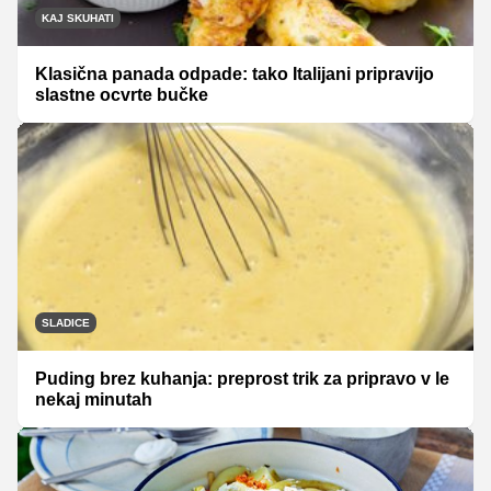
KAJ SKUHATI
Klasična panada odpade: tako Italijani pripravijo
slastne ocvrte bučke
SLADICE
Puding brez kuhanja: preprost trik za pripravo v le
nekaj minutah