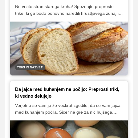
Ne vrzite stran starega kruha! Spoznajte preproste
trike, ki ga bodo ponovno naredili hrustljavega zunaj in
mehkega znotraj. Razkrivamo najboljše in najhitrejše
metode, ki jih lahko preizkusite doma, vključno s
presenetljivo kombinacijo mikrovalovke in toasterja.
TRIKI IN NASVETI
Da jajca med kuhanjem ne počijo: Preprosti triki,
ki vedno delujejo
Verjetno se vam je že večkrat zgodilo, da so vam jajca
med kuhanjem počila. Sicer ne gre za nič hujšega,
razen tega, da se beljak razlije v vodo in jajce izgubi
obliko, a takšnih jajc žal ne moremo uporabiti za
velikonočne pirhe. Zato je dobro, da to poskušamo