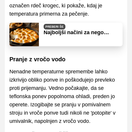
označen rdeč krogec, ki pokaže, kdaj je
temperatura primerna za pečenje.
PREBERI ŠE
Najboljši načini za nego
litoželezne posode, da bo
dlje zdržala
Pranje z vročo vodo
Nenadne temperaturne spremembe lahko
izkrivijo obliko ponve in poškodujejo prevleko
proti prijemanju. Vedno počakajte, da se
teflonska ponev popolnoma ohladi, preden jo
operete. Izogibajte se pranju v pomivalnem
stroju in vroče ponve tudi nikoli ne 'potopite' v
umivalnik, napolnjen z vročo vodo.