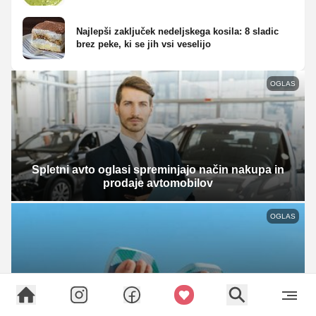
Najlepši zaključek nedeljskega kosila: 8 sladic
brez peke, ki se jih vsi veselijo
OGLAS
Spletni avto oglasi spreminjajo način nakupa in
prodaje avtomobilov
OGLAS
Havaianas japonke: zakaj jih nosimo iz sezone v
sezono?