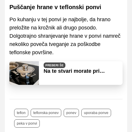
Puščanje hrane v teflonski ponvi
Po kuhanju v tej ponvi je najbolje, da hrano
preložite na krožnik ali drugo posodo.
Dolgotrajno shranjevanje hrane v ponvi namreč
nekoliko poveča tveganje za poškodbe
teflonske površine.
PREBERI ŠE
Na te stvari morate pri
uporabi indukcijske plošče
še posebej paziti
teflon
teflonska ponev
ponev
uporaba ponve
peka v ponvi