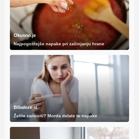
Okusno.je
Najpogostejše napake pri začinjanju hrane
Bibaleze.si
Želite zanositi? Morda delate te napake