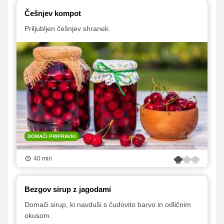
Češnjev kompot
Priljubljen češnjev shranek.
DOMAČI PRIPRAVKI
40 min
Bezgov sirup z jagodami
Domači sirup, ki navduši s čudovito barvo in odličnim
okusom.