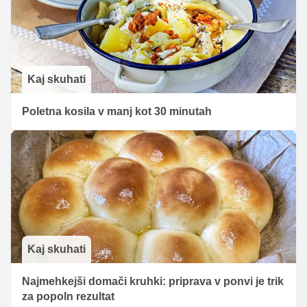
Kaj skuhati
Poletna kosila v manj kot 30 minutah
Kaj skuhati
Najmehkejši domači kruhki: priprava v ponvi je trik
za popoln rezultat