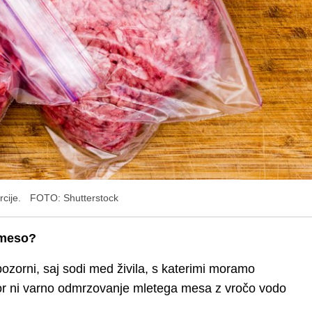
rcije.
FOTO: Shutterstock
 meso?
zorni, saj sodi med živila, s katerimi moramo
kor ni varno odmrzovanje mletega mesa z vročo vodo