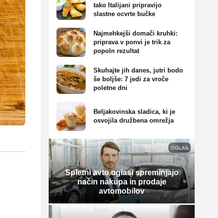
tako Italijani pripravijo
slastne ocvrte bučke
Najmehkejši domači kruhki:
priprava v ponvi je trik za
popoln rezultat
Skuhajte jih danes, jutri bodo
še boljše: 7 jedi za vroče
poletne dni
Beljakovinska sladica, ki je
osvojila družbena omrežja
OGLAS
Spletni avto oglasi spreminjajo
način nakupa in prodaje
avtomobilov