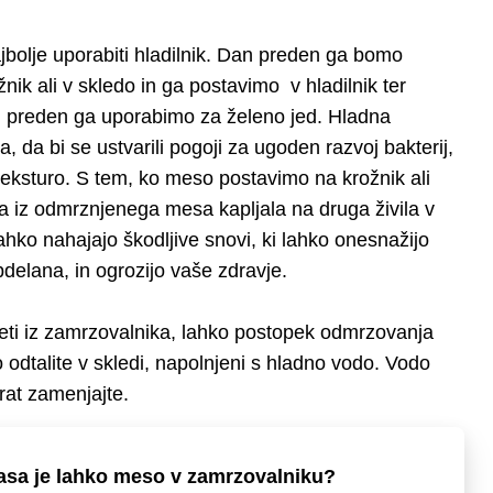
bolje uporabiti hladilnik. Dan preden ga bomo
nik ali v skledo in ga postavimo v hladilnik ter
 preden ga uporabimo za želeno jed. Hladna
, da bi se ustvarili pogoji za ugoden razvoj bakterij,
eksturo. S tem, ko meso postavimo na krožnik ali
na iz odmrznjenega mesa kapljala na druga živila v
lahko nahajajo škodljive snovi, ki lahko onesnažijo
obdelana, in ogrozijo vaše zdravje.
eti iz zamrzovalnika, lahko postopek odmrzovanja
so odtalite v skledi, napolnjeni s hladno vodo. Vodo
rat zamenjajte.
asa je lahko meso v zamrzovalniku?