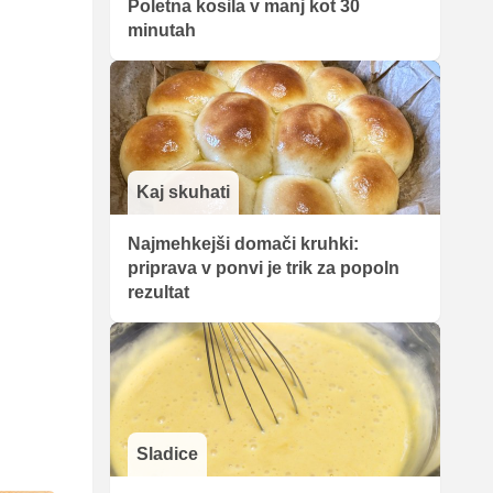
Poletna kosila v manj kot 30
minutah
Kaj skuhati
Najmehkejši domači kruhki:
priprava v ponvi je trik za popoln
rezultat
Sladice