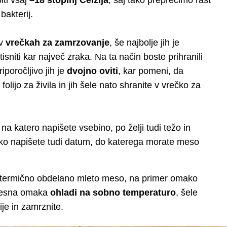
ti vsaj
–18 stopinj Celzija
, saj tako preprečimo rast
bakterij.
 v
vrečkah za zamrzovanje
, še najbolje jih je
tisniti kar največ zraka. Na ta način boste prihranili
iporočljivo jih je
dvojno oviti
, kar pomeni, da
olijo za živila in jih šele nato shranite v vrečko za
, na katero napišete vsebino, po želji tudi težo in
ko napišete tudi datum, do katerega morate meso
di termično obdelano mleto meso, na primer omako
 mesna omaka
ohladi na sobno temperaturo
, šele
je in zamrznite.