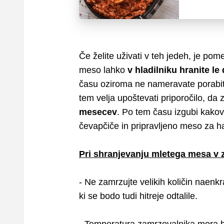
Če želite uživati v teh jedeh, je p
meso lahko
v hladilniku hranite le 
času oziroma ne nameravate porabit
tem velja upoštevati priporočilo, d
mesecev
. Po tem času izgubi kakov
čevapčiče in pripravljeno meso za 
Pri shranjevanju mletega mesa v 
- Ne zamrzujte velikih količin naenkra
ki se bodo tudi hitreje odtalile.