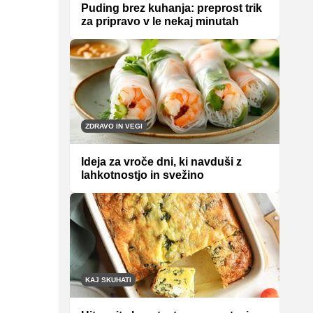
Puding brez kuhanja: preprost trik
za pripravo v le nekaj minutah
ZDRAVO IN VEGI
Ideja za vroče dni, ki navduši z
lahkotnostjo in svežino
KAJ SKUHATI