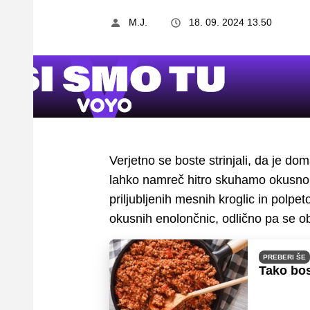
M.J.
18. 09. 2024 13.50
Verjetno se boste strinjali, da je d
lahko namreč hitro skuhamo okusno 
priljubljenih mesnih kroglic in polpet
okusnih enolončnic, odlično pa se obn
PREBERI ŠE
Tako bos