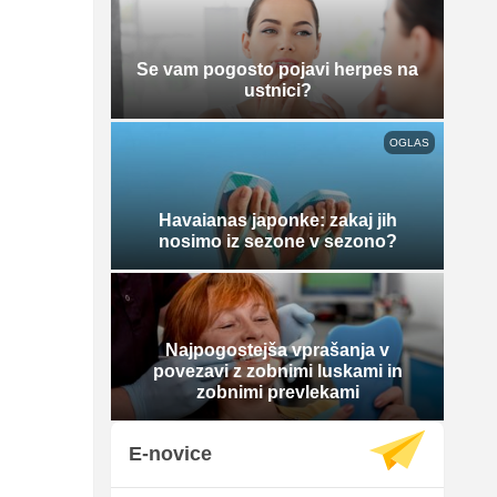
Se vam pogosto pojavi herpes na
ustnici?
OGLAS
Havaianas japonke: zakaj jih
nosimo iz sezone v sezono?
Najpogostejša vprašanja v
povezavi z zobnimi luskami in
zobnimi prevlekami
E-novice