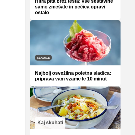
Hitra pita brez testa: vse sestavine
samo zmešate in pečica opravi
ostalo
SLADICE
Najbolj osvežilna poletna sladica:
priprava vam vzame le 10 minut
Kaj skuhati