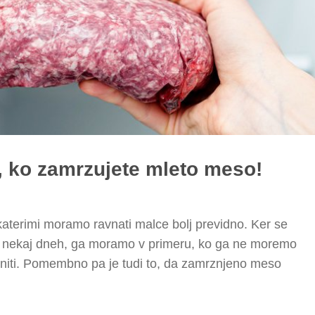
, ko zamrzujete mleto meso!
 katerimi moramo ravnati malce bolj previdno. Ker se
 v nekaj dneh, ga moramo v primeru, ko ga ne moremo
zniti. Pomembno pa je tudi to, da zamrznjeno meso