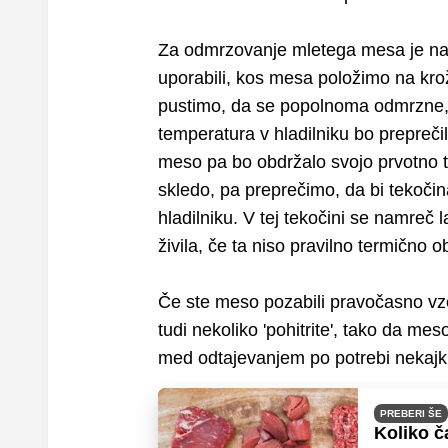
Za odmrzovanje mletega mesa je naj
uporabili, kos mesa položimo na krož
pustimo, da se popolnoma odmrzne,
temperatura v hladilniku bo preprečila
meso pa bo obdržalo svojo prvotno t
skledo, pa preprečimo, da bi tekoči
hladilniku. V tej tekočini se namreč 
živila, če ta niso pravilno termično 
Če ste meso pozabili pravočasno vz
tudi nekoliko 'pohitrite', tako da me
med odtajevanjem po potrebi nekajk
PREBERI ŠE
Koliko č