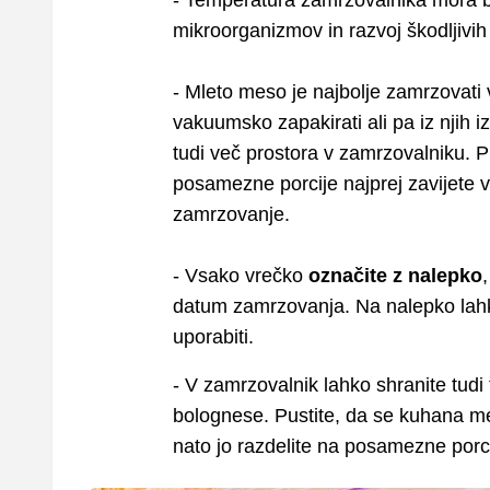
- Temperatura zamrzovalnika mora bi
mikroorganizmov in razvoj škodljivih 
- Mleto meso je najbolje zamrzovati
vakuumsko zapakirati ali pa iz njih iz
tudi več prostora v zamrzovalniku. Pr
posamezne porcije najprej zavijete v f
zamrzovanje.
- Vsako vrečko
označite z nalepko
datum zamrzovanja. Na nalepko lah
uporabiti.
- V zamrzovalnik lahko shranite tu
bolognese. Pustite, da se kuhana
nato jo razdelite na posamezne porci