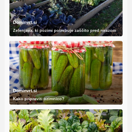
Dominvrt.si
Zelenjava, ki pozimi potrebuje zaščito pred mrazom
Dominvrt.si
Kako pripraviti ozimnico?