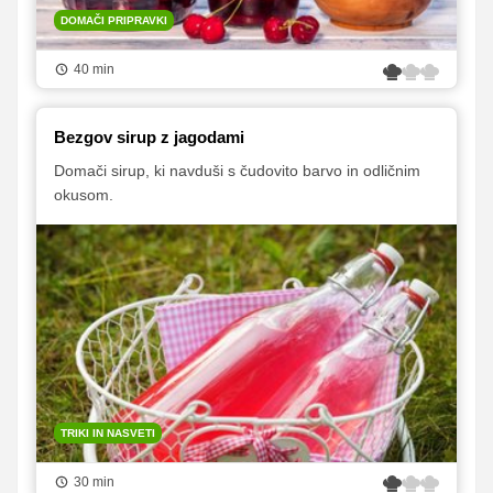
DOMAČI PRIPRAVKI
40 min
Bezgov sirup z jagodami
Domači sirup, ki navduši s čudovito barvo in odličnim
okusom.
TRIKI IN NASVETI
30 min