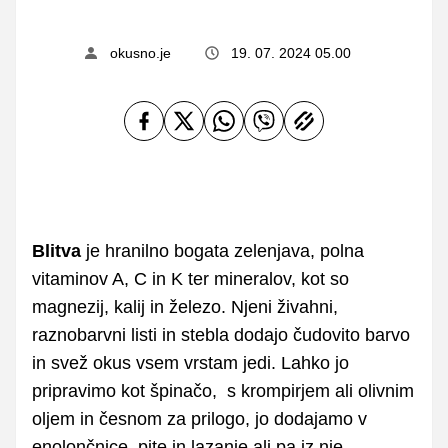
okusno.je
19. 07. 2024 05.00
Blitva
je hranilno bogata zelenjava, polna
vitaminov A, C in K ter mineralov, kot so
magnezij, kalij in železo. Njeni živahni,
raznobarvni listi in stebla dodajo čudovito barvo
in svež okus vsem vrstam jedi. Lahko jo
pripravimo kot špinačo, s krompirjem ali olivnim
oljem in česnom za prilogo, jo dodajamo v
enolončnice, pite in lazanje ali pa iz nje