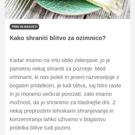
TRIKI IN NASVETI
Kako shraniti blitvo za ozimnico?
Kadar imamo na vrtu obilo zelenjave, jo je
pametno nekaj shraniti za pozneje. Med
vrtninami, ki nas poleti in jeseni razveseljuje z
bogatim pridelkom, je tudi blitva, saj hitro raste
in jo moramo večkrat porezati, zato imamo
možnost, da jo shranimo za hladnejše dni. Z
nekaj preprostimi tehnikami shranjevanja in
konzerviranja lahko uživamo v bogastvu
pridelka blitve tudi pozimi.