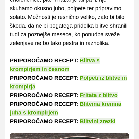
skuhamo okusno juho, polpete ter pripravimo
solato. Možnosti je resnično veliko, zato bi bilo
škoda, da ne bi bogatega pridelka blitve shranili
tudi za poznejše mesece, ko ponudba sveže
zelenjave ne bo tako pestra in raznolika.
PRIPOROČAMO RECEPT:
Blitva s
krompirjem in česnom
PRIPOROČAMO RECEPT:
Polpeti iz blitve in
krompirja
PRIPOROČAMO RECEPT:
Fritata z blitvo
PRIPOROČAMO RECEPT:
Blitvina kremna
juha s krompirjem
PRIPOROČAMO RECEPT:
Blitvini zrezki