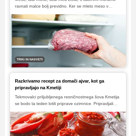
ravnati malce bolj previdno. Ker se mleto meso v
hladilniku pokvari že v nekaj dneh, ga moramo v
primeru, ko ga ne moremo pravočasno porabiti,
ustrezno zamrzniti. Pomembno pa je tudi to, da
zamrznjeno meso pravilno odmrznemo.
TRIKI IN NASVETI
Razkrivamo recept za domači ajvar, kot ga
pripravljajo na Kmetiji
Tekmovalci priljubljenega resničnostnega šova Kmetija
se bodo ta teden lotili priprave ozimnice. Pripravljali
bodo tri različne marmelade, vložene kumarice in
domači ajvar. Recept, po katerem se bodo lotili
priprave domačega ajvarja, vam razkrivamo v
nadaljevanju.