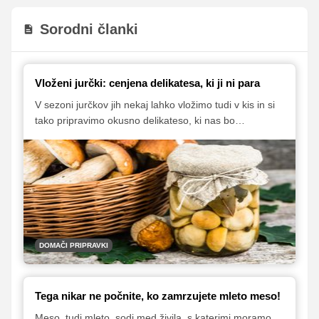
Sorodni članki
Vloženi jurčki: cenjena delikatesa, ki ji ni para
V sezoni jurčkov jih nekaj lahko vložimo tudi v kis in si
tako pripravimo okusno delikateso, ki nas bo
razveseljevala v hladnejših mesecih. Vloženi jurčki so
odlična priloga k raznovrstnim narezkom, lahko pa jih
namesto šampinjonov damo tudi na pico.
DOMAČI PRIPRAVKI
Tega nikar ne počnite, ko zamrzujete mleto meso!
Meso, tudi mleto, sodi med živila, s katerimi moramo