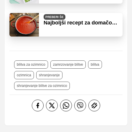
uporabite
PREBERI ŠE
Najboljši recept za domačo
paradižnikovo mezgo
blitva za ozimnico
zamrzovanje blitve
blitva
ozimnica
shranjevanje
shranjevanje blitve za ozimnico