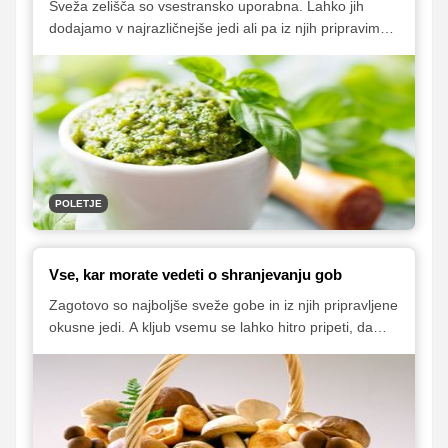
Sveža zelišča so vsestransko uporabna. Lahko jih
dodajamo v najrazličnejše jedi ali pa iz njih pripravimo
okusne pripravke, ki nam bodo še kako prav prišli v
hladnih mesecih, ko izbira svežih zelišč navadno ni
tako zelo pestra. V nadaljevanju vam ponujamo nekaj
receptov, trikov in nasvetov!
POLETJE
Vse, kar morate vedeti o shranjevanju gob
Zagotovo so najboljše sveže gobe in iz njih pripravljene
okusne jedi. A kljub vsemu se lahko hitro pripeti, da
imamo doma toliko gob, da vemo, da vseh ne bomo
mogli pojesti. In v takem primeru je dobro, da si
naredimo zalogo in jih vložimo v kis ali olje, zamrznemo
ali posušimo. Tako nam bodo na voljo tudi izven
sezone. Pomembno je, da vemo, da vsi načini