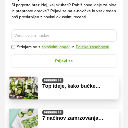
Si pogosto brez idej, kaj skuhati? Rabiš nove ideje za hitre
in preproste obroke? Prijavi se na e-novičke in vsak teden
boš preskrbljen z novimi okusnimi recepti.
Strinjam se s
splošnimi pogoji
in
Politiko zasebnosti
.
Prijavi se
PREBERI ŠE
Top ideje, kako bučke
shraniti za zimo
PREBERI ŠE
7 načinov zamrzovanja
kumar in kako jih lahko