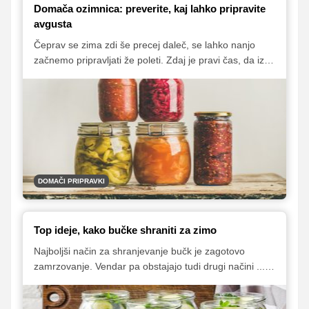
Domača ozimnica: preverite, kaj lahko pripravite
avgusta
Čeprav se zima zdi še precej daleč, se lahko nanjo
začnemo pripravljati že poleti. Zdaj je pravi čas, da iz
sezonskega sadja in zelenjave pripravimo nekaj
kozarčkov ozimnice in tako poskrbimo, da bodo naši
jedilniki tudi pozimi dovolj pestri ter polni domačih
dobrot z vrta. Ponujamo vam nekaj odličnih receptov.
DOMAČI PRIPRAVKI
Top ideje, kako bučke shraniti za zimo
Najboljši način za shranjevanje bučk je zagotovo
zamrzovanje. Vendar pa obstajajo tudi drugi načini ...
Preverite, na kakšne načine lahko bučke še shranite in
v njih uživate tudi dolgo po tem, ko jih bo na vašem