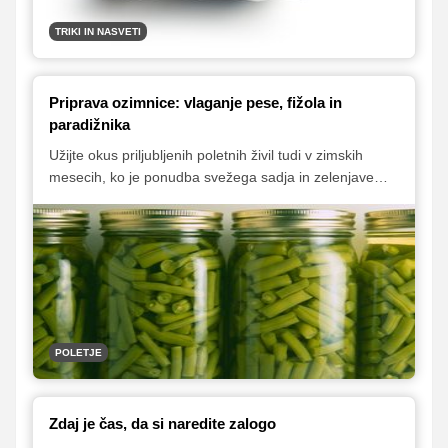
TRIKI IN NASVETI
Priprava ozimnice: vlaganje pese, fižola in
paradižnika
Užijte okus priljubljenih poletnih živil tudi v zimskih
mesecih, ko je ponudba svežega sadja in zelenjave
bolj skromna in precej manj pestra. Zavihajte rokave in
si pripravite ozimnico, v kateri ne sme manjkati nekaj
kozarčkov vloženega stročjega fižola in pese ter
domače paradižnikove omake.
POLETJE
Zdaj je čas, da si naredite zalogo