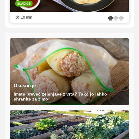
SLADICE
10 min
Okusno.je
Imate preveč zelenjave z vrta? Tako jo lahko
shranite za zimo