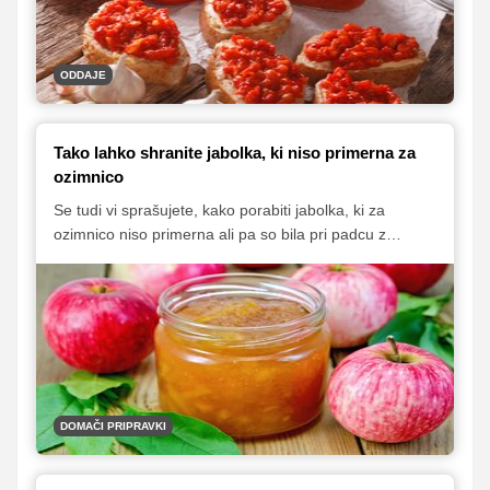
ODDAJE
Tako lahko shranite jabolka, ki niso primerna za
ozimnico
Se tudi vi sprašujete, kako porabiti jabolka, ki za
ozimnico niso primerna ali pa so bila pri padcu z
drevesa udarjena in tako niso primerna za daljše
shranjevanje? Iz takšnih jabolk lahko pripravite čežano
ali jih porabite v jabolčnih sladicah, lahko pa naredite
tudi okusen shranek, ki bo zelo dobrodošel v zimskem
času, ko se pogosteje odločamo za pripravo jabolčnih
pit in zavitkov. Recept nam je zaupala bralka Valerija, ki
pravi, da so tako pripravljena jabolka odlična in tudi
vsestransko uporabna.
DOMAČI PRIPRAVKI