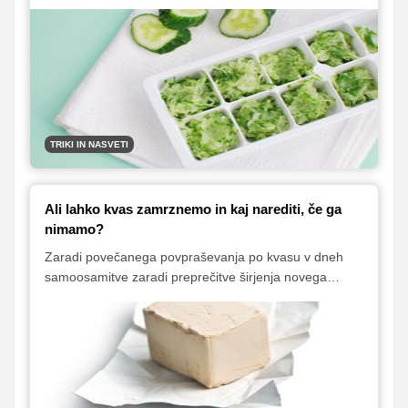
biti dlje od resnice. Tudi sveže kumare namreč lahko
zamrznemo. Vedeti je treba le, kako.
TRIKI IN NASVETI
Ali lahko kvas zamrznemo in kaj narediti, če ga
nimamo?
Zaradi povečanega povpraševanja po kvasu v dneh
samoosamitve zaradi preprečitve širjenja novega
koronavirusa ga je v prodajalnah vse težje dobiti. A nič
zato, saj za peko kruha obstajajo tudi druge možnosti.