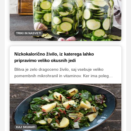
vrtu zmanjkalo.
TRIKI IN NASVETI
Nizkokalorično živilo, iz katerega lahko
pripravimo veliko okusnih jedi
Blitva je zelo dragoceno živilo, saj vsebuje veliko
pomembnih mikrohranil in vitaminov. Ker ima poleg
tega tudi nizko energijsko vrednost, je odlično poletno
živilo, ki ga lahko na številne načine uporabimo v
kulinariki. Iz nje lahko pripravimo okusne juhe, priloge,
prikuhe in tudi glavne jedi.
KAJ SKUHATI