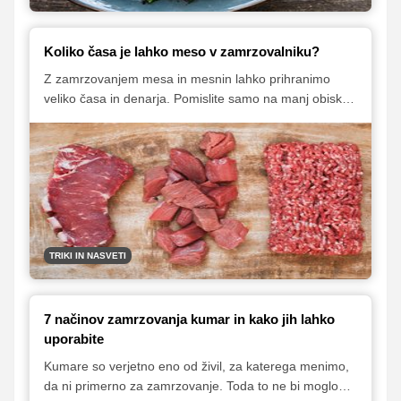
Koliko časa je lahko meso v zamrzovalniku?
Z zamrzovanjem mesa in mesnin lahko prihranimo
veliko časa in denarja. Pomislite samo na manj obiskov
trgovin in na nakupe večjih količin po ugodnejših cenah
ali večjih količin kvalitetnejšega mesa in mesnin pri
bližnjem kmetu. Preberite več o pravilnem postopku
zamrzovanja in kako dolgo lahko v zamrzovalniku
hranite različne kose mesa in mesnin.
TRIKI IN NASVETI
7 načinov zamrzovanja kumar in kako jih lahko
uporabite
Kumare so verjetno eno od živil, za katerega menimo,
da ni primerno za zamrzovanje. Toda to ne bi moglo