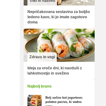
Triki in nasveti
Nepričakovana sestavina za boljšo
ledeno kavo, ki jo imate zagotovo
doma
Zdravo in vegi
Ideja za vroče dni, ki navduši z
lahkotnostjo in svežino
Najbolj brano
Bolj sočno kot jogurtovo:
poletno pecivo, ki vedno