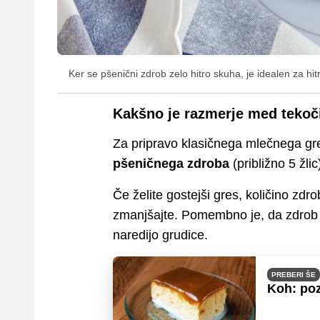
Ker se pšenični zdrob zelo hitro skuha, je idealen za hit
Kakšno je razmerje med teko
Za pripravo klasičnega mlečnega gr
pšeničnega zdroba
(približno 5 žlic
Če želite gostejši gres, količino zdr
zmanjšajte. Pomembno je, da zdrob 
naredijo grudice.
PREBERI ŠE
Koh: poz