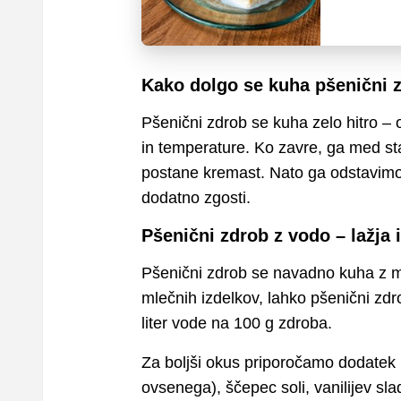
Kako dolgo se kuha pšenični 
Pšenični zdrob se kuha zelo hitro – 
in temperature. Ko zavre, ga med s
postane kremast. Nato ga odstavimo 
dodatno zgosti.
Pšenični zdrob z vodo – lažja 
Pšenični zdrob se navadno kuha z mle
mlečnih izdelkov, lahko pšenični zd
liter vode na 100 g zdroba.
Za boljši okus priporočamo dodatek r
ovsenega), ščepec soli, vanilijev sla