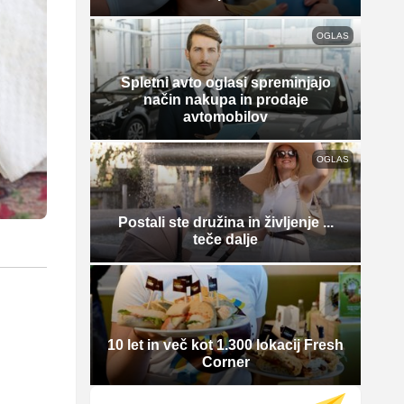
OGLAS
Spletni avto oglasi spreminjajo
način nakupa in prodaje
avtomobilov
OGLAS
Postali ste družina in življenje ...
teče dalje
10 let in več kot 1.300 lokacij Fresh
Corner