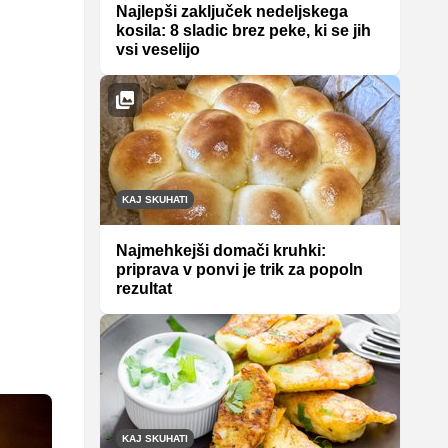
Najlepši zaključek nedeljskega
kosila: 8 sladic brez peke, ki se jih
vsi veselijo
KAJ SKUHATI
Najmehkejši domači kruhki:
priprava v ponvi je trik za popoln
rezultat
KAJ SKUHATI