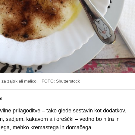
za zajtrk ali malico.
FOTO: Shutterstock
s
vilne prilagoditve – tako glede sestavin kot dodatkov.
lom, sadjem, kakavom ali oreščki – vedno bo hitra in
 toplega, mehko kremastega in domačega.