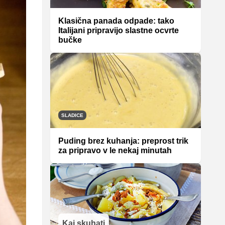
Klasična panada odpade: tako
Italijani pripravijo slastne ocvrte
bučke
SLADICE
Puding brez kuhanja: preprost trik
za pripravo v le nekaj minutah
Kaj skuhati