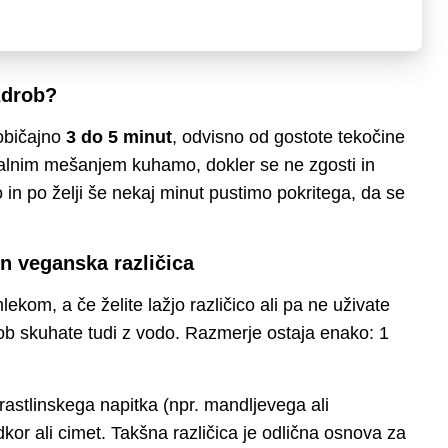
zdrob?
običajno
3 do 5 minut
, odvisno od gostote tekočine
talnim mešanjem kuhamo, dokler se ne zgosti in
in po želji še nekaj minut pustimo pokritega, da se
in veganska različica
kom, a če želite lažjo različico ali pa ne uživate
rob skuhate tudi z vodo. Razmerje ostaja enako: 1
astlinskega napitka (npr. mandljevega ali
dkor ali cimet. Takšna različica je odlična osnova za