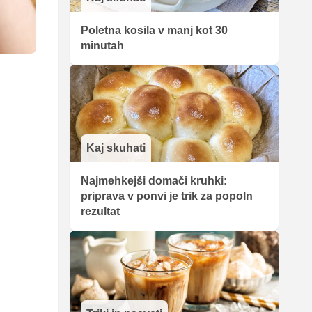
Poletna kosila v manj kot 30
minutah
Kaj skuhati
Najmehkejši domači kruhki:
priprava v ponvi je trik za popoln
rezultat