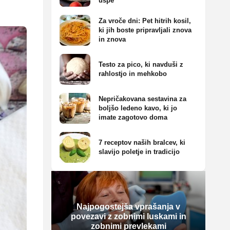
uspe
Za vroče dni: Pet hitrih kosil,
ki jih boste pripravljali znova
in znova
Testo za pico, ki navduši z
rahlostjo in mehkobo
Nepričakovana sestavina za
boljšo ledeno kavo, ki jo
imate zagotovo doma
7 receptov naših bralcev, ki
slavijo poletje in tradicijo
Najpogostejša vprašanja v
povezavi z zobnimi luskami in
zobnimi prevlekami