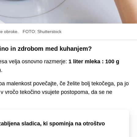
re obroke.
FOTO: Shutterstock
čino in zdrobom med kuhanjem?
esa velja osnovno razmerje:
1 liter mleka : 100 g
).
oba malenkost povečajte, če želite bolj tekočega, pa jo
v vročo tekočino vsujete postopoma, da se ne
abljena sladica, ki spominja na otroštvo