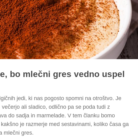
je, bo mlečni gres vedno uspel
algičnih jedi, ki nas pogosto spomni na otroštvo. Je
, večerjo ali sladico, odlično pa se poda tudi z
akava do sadja in marmelade. V tem članku bomo
s, kakšno je razmerje med sestavinami, koliko časa ga
za mlečni gres.