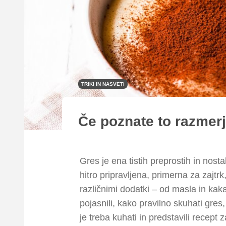
TRIKI IN NASVETI
Če poznate to razmer
Gres je ena tistih preprostih in nost
hitro pripravljena, primerna za zajtrk
različnimi dodatki – od masla in k
pojasnili, kako pravilno skuhati gre
je treba kuhati in predstavili recept 