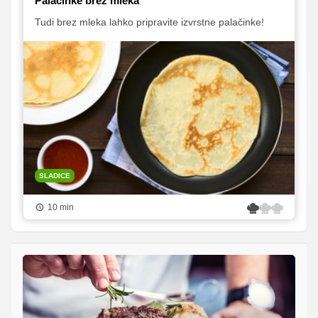
Palačinke brez mleka
Tudi brez mleka lahko pripravite izvrstne palačinke!
SLADICE
10 min