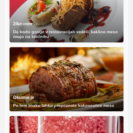
24ur.com
Da bodo gostje v restavracijah vedeli, kakšno meso
imajo na krožniku
Okusno.je
Po tem znaku lahko prepoznate kakovostno meso