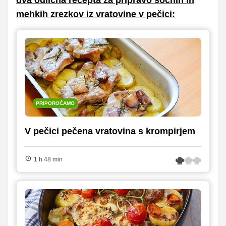
mehkih zrezkov iz vratovine v pečici:
PRIPOROČAMO
V pečici pečena vratovina s krompirjem
1 h 48 min