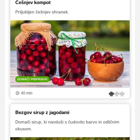
Češnjev kompot
Priljubljen češnjev shranek.
DOMAČI PRIPRAVKI
40 min
Bezgov sirup z jagodami
Domači sirup, ki navduši s čudovito barvo in odličnim
okusom.