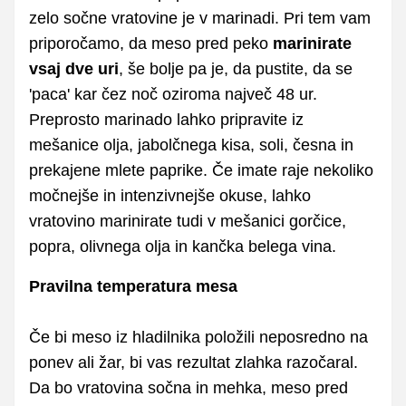
zelo sočne vratovine je v marinadi. Pri tem vam
priporočamo, da meso pred peko
marinirate
vsaj dve uri
, še bolje pa je, da pustite, da se
'paca' kar čez noč oziroma največ 48 ur.
Preprosto marinado lahko pripravite iz
mešanice olja, jabolčnega kisa, soli, česna in
prekajene mlete paprike. Če imate raje nekoliko
močnejše in intenzivnejše okuse, lahko
vratovino marinirate tudi v mešanici gorčice,
popra, olivnega olja in kančka belega vina.
Pravilna temperatura mesa
Če bi meso iz hladilnika položili neposredno na
ponev ali žar, bi vas rezultat zlahka razočaral.
Da bo vratovina sočna in mehka, meso pred