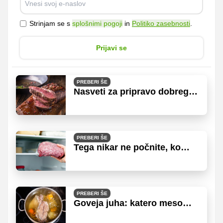
Strinjam se s
splošnimi pogoji
in
Politiko zasebnosti
.
Prijavi se
PREBERI ŠE
Nasveti za pripravo dobrega
steaka
PREBERI ŠE
Tega nikar ne počnite, ko
zamrzujete mleto meso!
PREBERI ŠE
Goveja juha: katero meso
izbrati in kako jo shraniti?