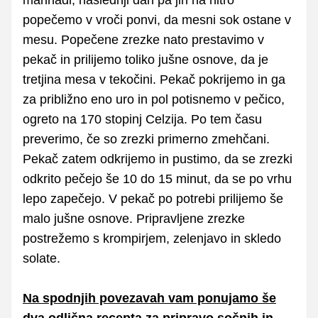
popečemo v vroči ponvi, da mesni sok ostane v
mesu. Popečene zrezke nato prestavimo v
pekač in prilijemo toliko jušne osnove, da je
tretjina mesa v tekočini. Pekač pokrijemo in ga
za približno eno uro in pol potisnemo v pečico,
ogreto na 170 stopinj Celzija. Po tem času
preverimo, če so zrezki primerno zmehčani.
Pekač zatem odkrijemo in pustimo, da se zrezki
odkrito pečejo še 10 do 15 minut, da se po vrhu
lepo zapečejo. V pekač po potrebi prilijemo še
malo jušne osnove. Pripravljene zrezke
postrežemo s krompirjem, zelenjavo in skledo
solate.
Na spodnjih povezavah vam ponujamo še
dva odlična recepta za pripravo sočnih in