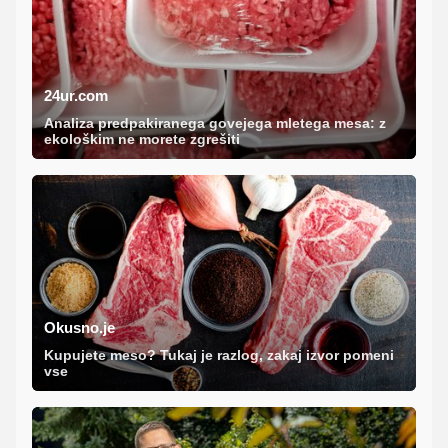
24ur.com
Analiza predpakiranega govejega mletega mesa: z
ekološkim ne morete zgrešiti
Okusno.je
Kupujete meso? Tukaj je razlog, zakaj izvor pomeni
vse