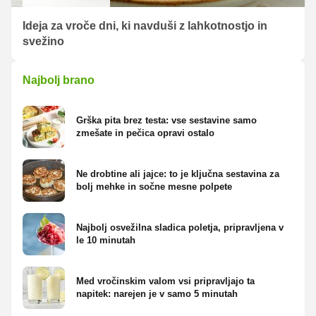
Ideja za vroče dni, ki navduši z lahkotnostjo in
svežino
Najbolj brano
Grška pita brez testa: vse sestavine samo
zmešate in pečica opravi ostalo
Ne drobtine ali jajce: to je ključna sestavina za
bolj mehke in sočne mesne polpete
Najbolj osvežilna sladica poletja, pripravljena v
le 10 minutah
Med vročinskim valom vsi pripravljajo ta
napitek: narejen je v samo 5 minutah