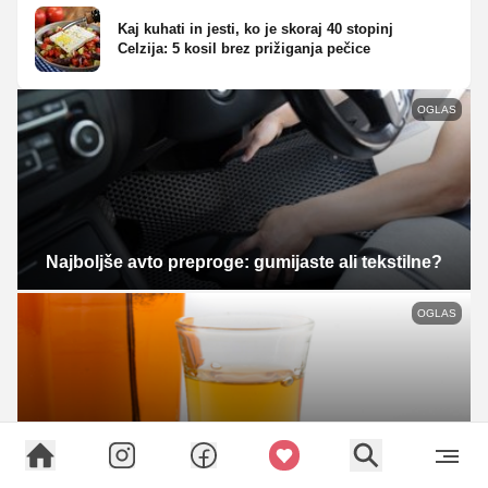
Kaj kuhati in jesti, ko je skoraj 40 stopinj
Celzija: 5 kosil brez prižiganja pečice
OGLAS
Najboljše avto preproge: gumijaste ali tekstilne?
OGLAS
Medeno žganje: s čim ga postreči za popoln
užitek?