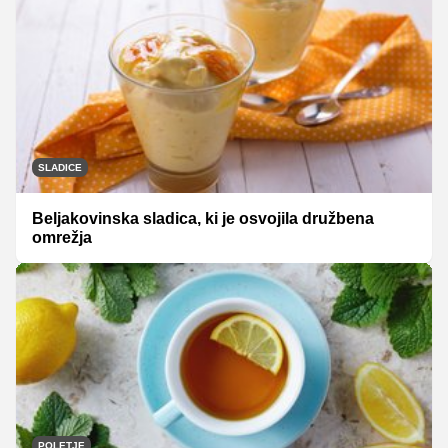
SLADICE
Beljakovinska sladica, ki je osvojila družbena
omrežja
POLETJE