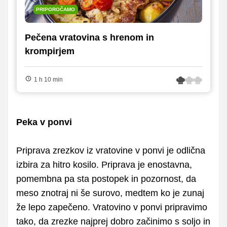
PRIPOROČAMO
Pečena vratovina s hrenom in
krompirjem
1 h 10 min
Peka v ponvi
Priprava zrezkov iz vratovine v ponvi je odlična
izbira za hitro kosilo. Priprava je enostavna,
pomembna pa sta postopek in pozornost, da
meso znotraj ni še surovo, medtem ko je zunaj
že lepo zapečeno. Vratovino v ponvi pripravimo
tako, da zrezke najprej dobro začinimo s soljo in