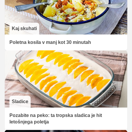
Kaj skuhati
Poletna kosila v manj kot 30 minutah
Sladice
Pozabite na peko: ta tropska sladica je hit
letošnjega poletja