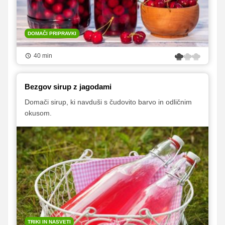
DOMAČI PRIPRAVKI
40 min
Bezgov sirup z jagodami
Domači sirup, ki navduši s čudovito barvo in odličnim
okusom.
TRIKI IN NASVETI