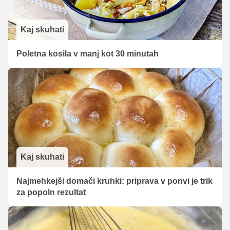
Kaj skuhati
Poletna kosila v manj kot 30 minutah
Kaj skuhati
Najmehkejši domači kruhki: priprava v ponvi je trik
za popoln rezultat