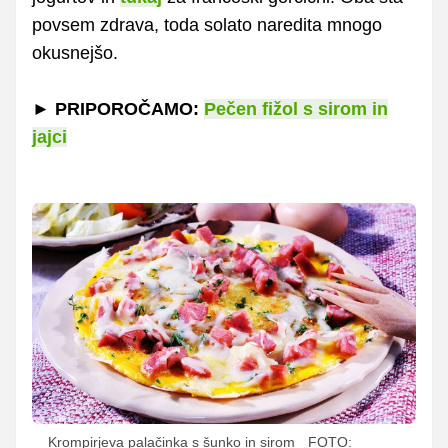
povsem zdrava, toda solato naredita mnogo
okusnejšo.
► PRIPOROČAMO:
Pečen fižol s sirom in
jajci
Krompirjeva palačinka s šunko in sirom
FOTO: