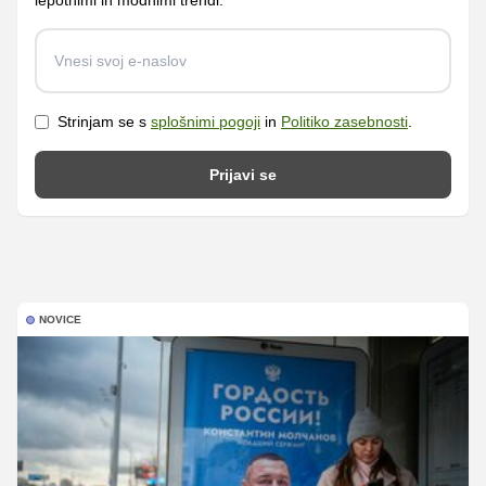
lepotnimi in modnimi trendi.
Strinjam se s
splošnimi pogoji
in
Politiko zasebnosti
.
Prijavi se
NOVICE