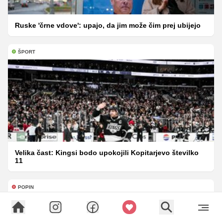
Ruske 'črne vdove': upajo, da jim može čim prej ubijejo
ŠPORT
Velika čast: Kingsi bodo upokojili Kopitarjevo številko
11
POPIN