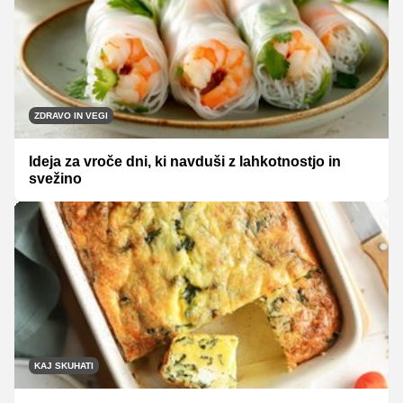
ZDRAVO IN VEGI
Ideja za vroče dni, ki navduši z lahkotnostjo in
svežino
KAJ SKUHATI