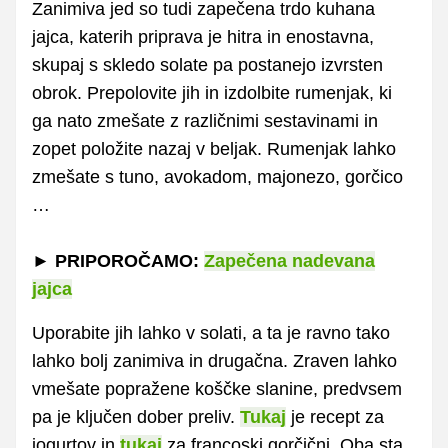
Zanimiva jed so tudi zapečena trdo kuhana
jajca, katerih priprava je hitra in enostavna,
skupaj s skledo solate pa postanejo izvrsten
obrok. Prepolovite jih in izdolbite rumenjak, ki
ga nato zmešate z različnimi sestavinami in
zopet položite nazaj v beljak. Rumenjak lahko
zmešate s tuno, avokadom, majonezo, gorčico
…
► PRIPOROČAMO:
Zapečena nadevana
jajca
Uporabite jih lahko v solati, a ta je ravno tako
lahko bolj zanimiva in drugačna. Zraven lahko
vmešate popražene koščke slanine, predvsem
pa je ključen dober preliv.
Tukaj
je recept za
jogurtov in
tukaj
za francoski gorčični. Oba sta