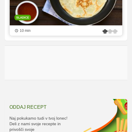
SLADICE
10 min
ODDAJ RECEPT
Naj pokukamo tudi v tvoj lonec!
Deli z nami svoje recepte in
privošči svoje