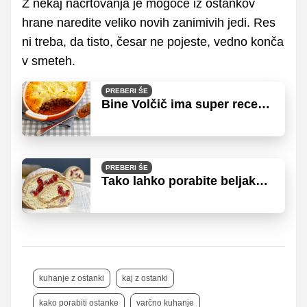
Z nekaj načrtovanja je mogoče iz ostankov
hrane naredite veliko novih zanimivih jedi. Res
ni treba, da tisto, česar ne pojeste, vedno konča
v smeteh.
PREBERI ŠE
Bine Volčič ima super recept,
kako porabiti meso iz juhe
PREBERI ŠE
Tako lahko porabite beljake,
ki ostanejo po cvrtju krofov
kuhanje z ostanki
kaj z ostanki
kako porabiti ostanke
varčno kuhanje