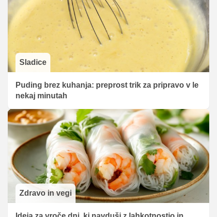
Sladice
Puding brez kuhanja: preprost trik za pripravo v le
nekaj minutah
Zdravo in vegi
Ideja za vroče dni, ki navduši z lahkotnostjo in