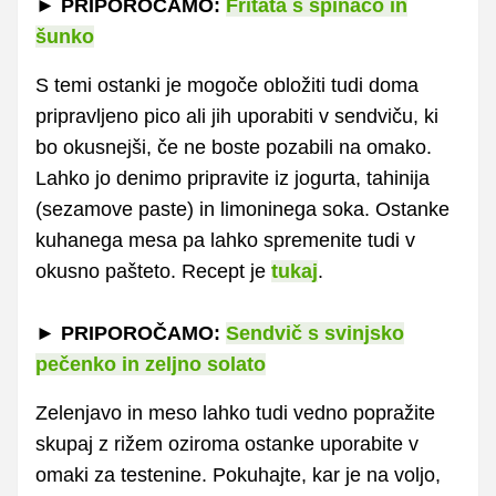
► PRIPOROČAMO:
Fritata s špinačo in
šunko
S temi ostanki je mogoče obložiti tudi doma
pripravljeno pico ali jih uporabiti v sendviču, ki
bo okusnejši, če ne boste pozabili na omako.
Lahko jo denimo pripravite iz jogurta, tahinija
(sezamove paste) in limoninega soka. Ostanke
kuhanega mesa pa lahko spremenite tudi v
okusno pašteto. Recept je
tukaj
.
► PRIPOROČAMO:
Sendvič s svinjsko
pečenko in zeljno solato
Zelenjavo in meso lahko tudi vedno popražite
skupaj z rižem oziroma ostanke uporabite v
omaki za testenine. Pokuhajte, kar je na voljo,