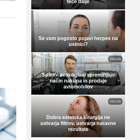
teče dalje
Se vam pogosto pojavi herpes na
ustnici?
OGLAS
Spletni avto oglasi spreminjajo
način nakupa in prodaje
avtomobilov
OGLAS
Dobra estetska kirurgija ne
ustvarja filtrov, ustvarja naravne
rezultate