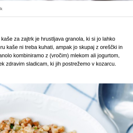
ck
aše za zajtrk je hrustljava granola, ki si jo lahko
ru kaše ni treba kuhati, ampak jo skupaj z oreščki in
anolo kombiniramo z (vročim) mlekom ali jogurtom,
tek zdravim sladicam, ki jih postrežemo v kozarcu.