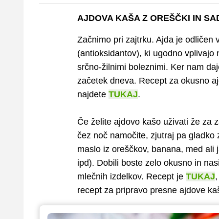
AJDOVA KAŠA Z OREŠČKI IN S
Začnimo pri zajtrku. Ajda je odličen 
(antioksidantov), ki ugodno vplivajo
srčno-žilnimi boleznimi. Ker nam daje
začetek dneva. Recept za okusno aj
najdete
TUKAJ
.
Če želite ajdovo kašo uživati že za z
čez noč namočite, zjutraj pa gladko z
maslo iz oreščkov, banana, med ali ja
ipd). Dobili boste zelo okusno in nas
mlečnih izdelkov. Recept je
TUKAJ
,
recept za pripravo presne ajdove k