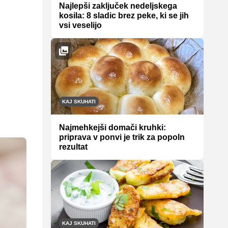
Najlepši zaključek nedeljskega
kosila: 8 sladic brez peke, ki se jih
vsi veselijo
KAJ SKUHATI
Najmehkejši domači kruhki:
priprava v ponvi je trik za popoln
rezultat
KAJ SKUHATI