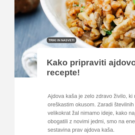
TRIKI IN NASVETI
Kako pripraviti ajdov
recepte!
Ajdova kaša je zelo zdravo živilo, ki
oreškastim okusom. Zaradi številnih k
velikokrat žal nimamo ideje, kako naj 
obogatili z novimi jedmi, smo na ene
sestavina prav ajdova kaša.