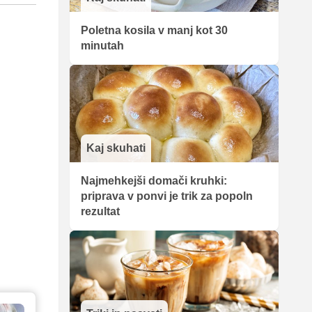
Poletna kosila v manj kot 30
minutah
Kaj skuhati
Najmehkejši domači kruhki:
priprava v ponvi je trik za popoln
rezultat