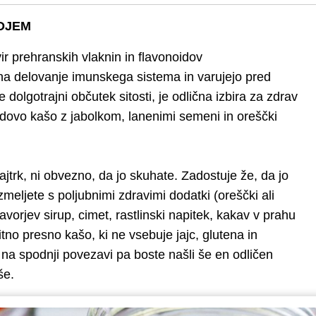
ADJEM
vir prehranskih vlaknin in flavonoidov
 na delovanje imunskega sistema in varujejo pred
 dolgotrajni občutek sitosti, je odlična izbira za zdrav
dovo kašo z jabolkom, lanenimi semeni in oreščki
ajtrk, ni obvezno, da jo skuhate. Zadostuje že, da jo
meljete s poljubnimi zdravimi dodatki (oreščki ali
vorjev sirup, cimet, rastlinski napitek, kakav v prahu
itno presno kašo, ki ne vsebuje jajc, glutena in
 na spodnji povezavi pa boste našli še en odličen
aše.