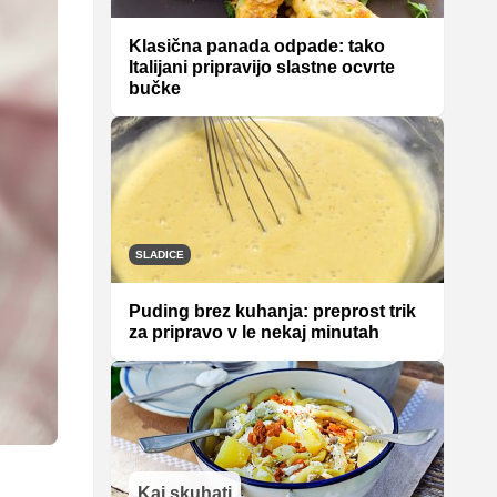
Klasična panada odpade: tako
Italijani pripravijo slastne ocvrte
bučke
SLADICE
Puding brez kuhanja: preprost trik
za pripravo v le nekaj minutah
Kaj skuhati