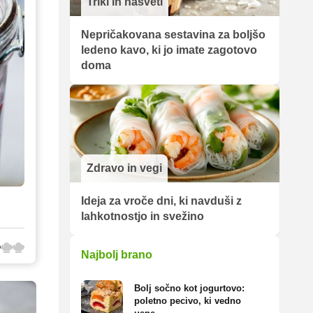
Triki in nasveti
Nepričakovana sestavina za boljšo
ledeno kavo, ki jo imate zagotovo
doma
Zdravo in vegi
Ideja za vroče dni, ki navduši z
lahkotnostjo in svežino
Najbolj brano
Bolj sočno kot jogurtovo:
poletno pecivo, ki vedno