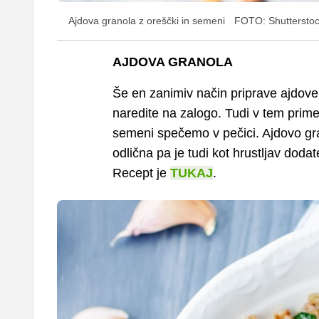
Ajdova granola z oreščki in semeni
FOTO: Shuttersto
AJDOVA GRANOLA
Še en zanimiv način priprave ajdove k
naredite na zalogo. Tudi v tem prime
semeni spečemo v pečici. Ajdovo gr
odlična pa je tudi kot hrustljav doda
Recept je
TUKAJ
.