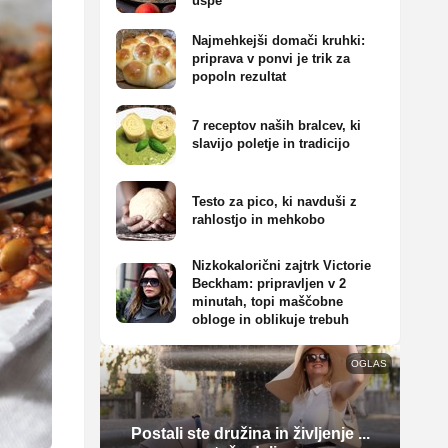
uspe
Najmehkejši domači kruhki:
priprava v ponvi je trik za
popoln rezultat
7 receptov naših bralcev, ki
slavijo poletje in tradicijo
Testo za pico, ki navduši z
rahlostjo in mehkobo
Nizkokalorični zajtrk Victorie
Beckham: pripravljen v 2
minutah, topi maščobne
obloge in oblikuje trebuh
OGLAS
Postali ste družina in življenje ...