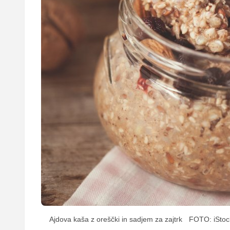
Ajdova kaša z oreščki in sadjem za zajtrk
FOTO: iStoc