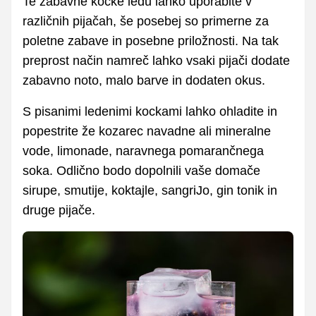
Te zabavne kocke ledu lahko uporabite v
različnih pijačah, še posebej so primerne za
poletne zabave in posebne priložnosti. Na tak
preprost način namreč lahko vsaki pijači dodate
zabavno noto, malo barve in dodaten okus.
S pisanimi ledenimi kockami lahko ohladite in
popestrite že kozarec navadne ali mineralne
vode, limonade, naravnega pomarančnega
soka. Odlično bodo dopolnili vaše domače
sirupe, smutije, koktajle, sangriJo, gin tonik in
druge pijače.