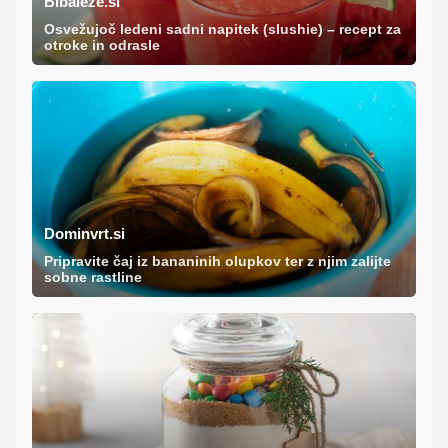
Bibaleze.si
Osvežujoč ledeni sadni napitek (slushie) – recept za
otroke in odrasle
Dominvrt.si
Pripravite čaj iz bananinih olupkov ter z njim zalijte
sobne rastline