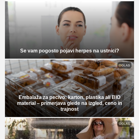
Se vam pogosto pojavi herpes na ustnici?
OGLAS
Embalaža za pecivo: karton, plastika ali BIO
material – primerjava glede na izgled, ceno in
trajnost
OGLAS