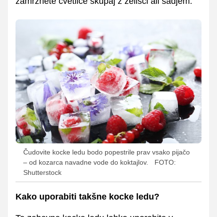
zamrznete cvetlice skupaj z zelišči ali sadjem.
Čudovite kocke ledu bodo popestrile prav vsako pijačo
– od kozarca navadne vode do koktajlov.
FOTO:
Shutterstock
Kako uporabiti takšne kocke ledu?