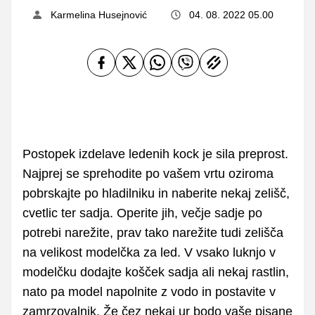
Karmelina Husejnović
04. 08. 2022 05.00
Postopek izdelave ledenih kock je sila preprost.
Najprej se sprehodite po vašem vrtu oziroma
pobrskajte po hladilniku in naberite nekaj zelišč,
cvetlic ter sadja. Operite jih, večje sadje po
potrebi narežite, prav tako narežite tudi zelišča
na velikost modelčka za led. V vsako luknjo v
modelčku dodajte košček sadja ali nekaj rastlin,
nato pa model napolnite z vodo in postavite v
zamrzovalnik. Že čez nekaj ur bodo vaše pisane