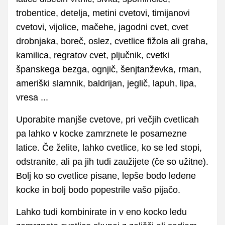
trobentice, detelja, metini cvetovi, timijanovi
cvetovi, vijolice, mačehe, jagodni cvet, cvet
drobnjaka, boreč, oslez, cvetlice fižola ali graha,
kamilica, regratov cvet, pljučnik, cvetki
španskega bezga, ognjič, šenjtanževka, rman,
ameriški slamnik, baldrijan, jeglič, lapuh, lipa,
vresa ...
Uporabite manjše cvetove, pri večjih cvetlicah
pa lahko v kocke zamrznete le posamezne
latice. Če želite, lahko cvetlice, ko se led stopi,
odstranite, ali pa jih tudi zaužijete (če so užitne).
Bolj ko so cvetlice pisane, lepše bodo ledene
kocke in bolj bodo popestrile vašo pijačo.
Lahko tudi kombinirate in v eno kocko ledu