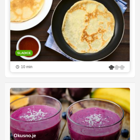
SLADICE
10 min
Okusno.je