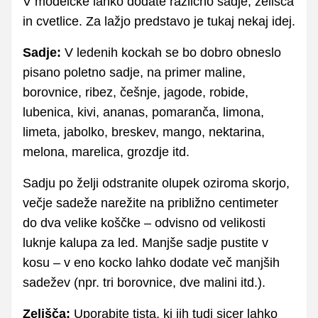
V modelčke lahko dodate različno sadje, zelišča
in cvetlice. Za lažjo predstavo je tukaj nekaj idej.
Sadje:
V ledenih kockah se bo dobro obneslo
pisano poletno sadje, na primer maline,
borovnice, ribez, češnje, jagode, robide,
lubenica, kivi, ananas, pomaranča, limona,
limeta, jabolko, breskev, mango, nektarina,
melona, marelica, grozdje itd.
Sadju po želji odstranite olupek oziroma skorjo,
večje sadeže narežite na približno centimeter
do dva velike koščke – odvisno od velikosti
luknje kalupa za led. Manjše sadje pustite v
kosu – v eno kocko lahko dodate več manjših
sadežev (npr. tri borovnice, dve malini itd.).
Zelišča:
Uporabite tista, ki jih tudi sicer lahko