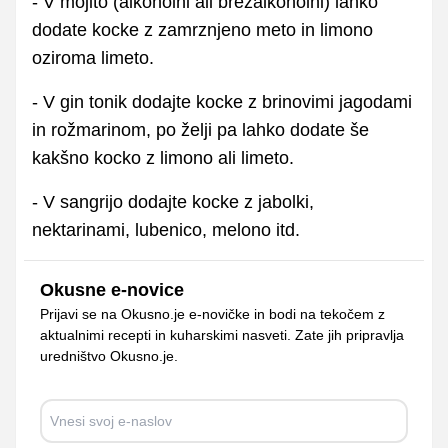
- V mojito (alkoholni ali brezalkoholni) lahko
dodate kocke z zamrznjeno meto in limono
oziroma limeto.
- V gin tonik dodajte kocke z brinovimi jagodami
in rožmarinom, po želji pa lahko dodate še
kakšno kocko z limono ali limeto.
- V sangrijo dodajte kocke z jabolki,
nektarinami, lubenico, melono itd.
Okusne e-novice
Prijavi se na Okusno.je e-novičke in bodi na tekočem z
aktualnimi recepti in kuharskimi nasveti. Zate jih pripravlja
uredništvo Okusno.je.