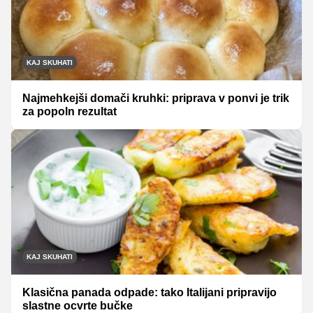
KAJ SKUHATI
Najmehkejši domači kruhki: priprava v ponvi je trik
za popoln rezultat
KAJ SKUHATI
Klasična panada odpade: tako Italijani pripravijo
slastne ocvrte bučke