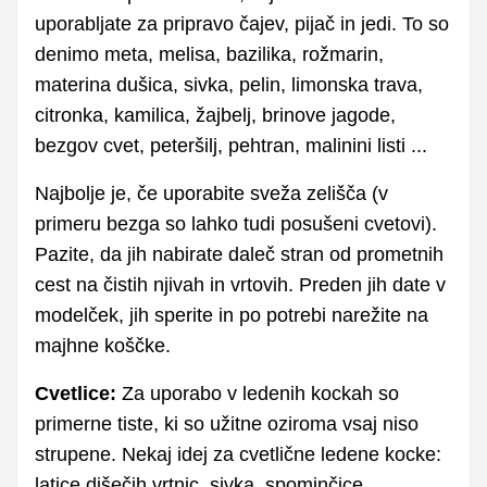
uporabljate za pripravo čajev, pijač in jedi. To so
denimo meta, melisa, bazilika, rožmarin,
materina dušica, sivka, pelin, limonska trava,
citronka, kamilica, žajbelj, brinove jagode,
bezgov cvet, peteršilj, pehtran, malinini listi ...
Najbolje je, če uporabite sveža zelišča (v
primeru bezga so lahko tudi posušeni cvetovi).
Pazite, da jih nabirate daleč stran od prometnih
cest na čistih njivah in vrtovih. Preden jih date v
modelček, jih sperite in po potrebi narežite na
majhne koščke.
Cvetlice:
Za uporabo v ledenih kockah so
primerne tiste, ki so užitne oziroma vsaj niso
strupene. Nekaj idej za cvetlične ledene kocke:
latice dišečih vrtnic, sivka, spominčice,