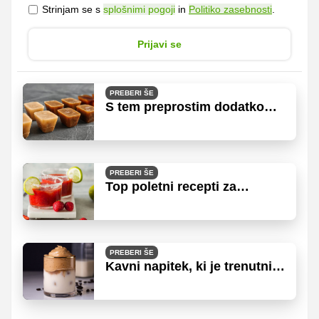
Strinjam se s
splošnimi pogoji
in
Politiko zasebnosti
.
Prijavi se
PREBERI ŠE
S tem preprostim dodatkom
bo ledena kava še boljša
PREBERI ŠE
Top poletni recepti za
'moktajle', s katerimi boste
popestrili vsako zabavo
PREBERI ŠE
Kavni napitek, ki je trenutni
hit vseh socialnih omrežij