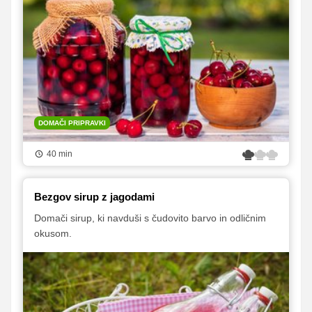
DOMAČI PRIPRAVKI
40 min
Bezgov sirup z jagodami
Domači sirup, ki navduši s čudovito barvo in odličnim
okusom.