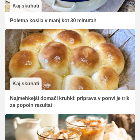
Kaj skuhati
Poletna kosila v manj kot 30 minutah
Kaj skuhati
Najmehkejši domači kruhki: priprava v ponvi je trik
za popoln rezultat