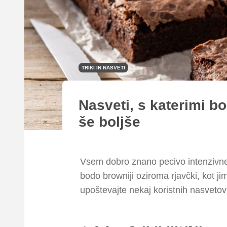
TRIKI IN NASVETI
Nasveti, s katerimi b
še boljše
Vsem dobro znano pecivo intenzivneg
bodo browniji oziroma rjavčki, kot ji
upoštevajte nekaj koristnih nasvetov 