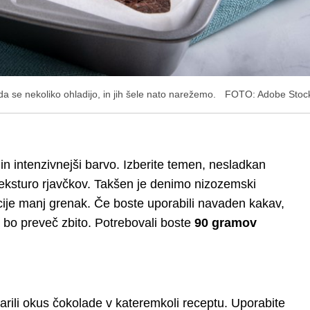
a se nekoliko ohladijo, in jih šele nato narežemo.
FOTO: Adobe Stoc
n intenzivnejši barvo. Izberite temen, nesladkan
 teksturo rjavčkov. Takšen je denimo nizozemski
acije manj grenak. Če boste uporabili navaden kakav,
 bo preveč zbito. Potrebovali boste
90 gramov
rili okus čokolade v kateremkoli receptu. Uporabite