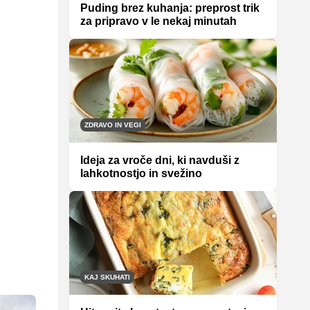
Puding brez kuhanja: preprost trik
za pripravo v le nekaj minutah
ZDRAVO IN VEGI
Ideja za vroče dni, ki navduši z
lahkotnostjo in svežino
KAJ SKUHATI