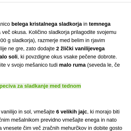
anico
belega kristalnega sladkorja
in
temnega
a več okusa. Količino sladkorja prilagodite svojemu
00 g sladkorja), razmerje med belim in rjavim
lije ne gre, zato dodajte
2 žlički vanilijevega
lo soli
, ki povzdigne okus vsake pečene dobrote.
ite v svojo mešanico tudi
malo ruma
(seveda le, če
 peciva za sladkanje med tednom
anilijo in sol, vmešajte
6 velikih jajc
, ki morajo biti
ričnim mešalnikom previdno vmešajte enega in nato
da vnesete čim več zračnih mehurčkov in dobite gosto