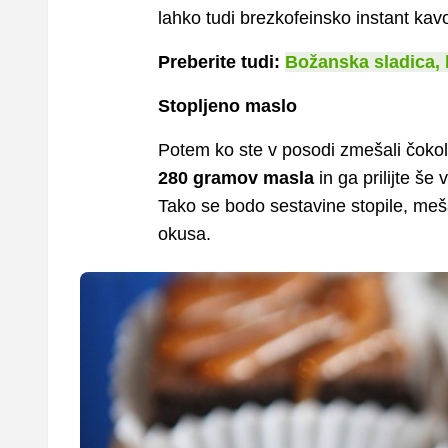
lahko tudi brezkofeinsko instant kavo
Preberite tudi:
Božanska sladica, 
Stopljeno maslo
Potem ko ste v posodi zmešali čokola
280 gramov masla
in ga prilijte še
Tako se bodo sestavine stopile, meš
okusa.