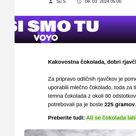
Su.S.
08. 03. 2024 05.00
Kakovostna čokolada, dobri rjavč
Za pripravo odličnih rjavčkov je po
uporabili mlečno čokolado, toda za t
temna čokolada z okoli 80 odstotkov
potrebovali pa je boste
225 gramov
Preberite tudi:
Ali se čokolada la