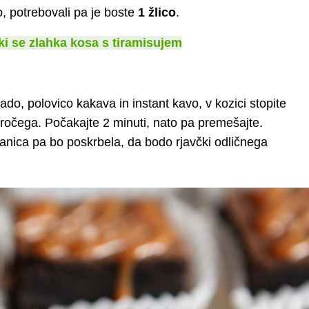
, potrebovali pa je boste
1 žlico
.
ki se zlahka kosa s tiramisujem
do, polovico kakava in instant kavo, v kozici stopite
 vročega. Počakajte 2 minuti, nato pa premešajte.
anica pa bo poskrbela, da bodo rjavčki odličnega