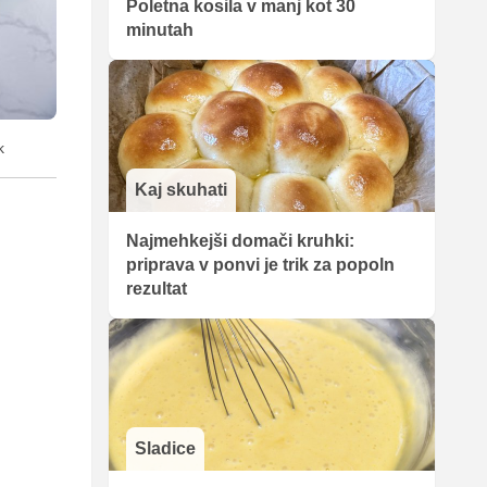
Poletna kosila v manj kot 30
minutah
k
Kaj skuhati
Najmehkejši domači kruhki:
priprava v ponvi je trik za popoln
rezultat
Sladice