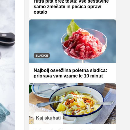
Hitra pita brez testa: vse sestavine
samo zmešate in pečica opravi
ostalo
SLADICE
Najbolj osvežilna poletna sladica:
priprava vam vzame le 10 minut
Kaj skuhati