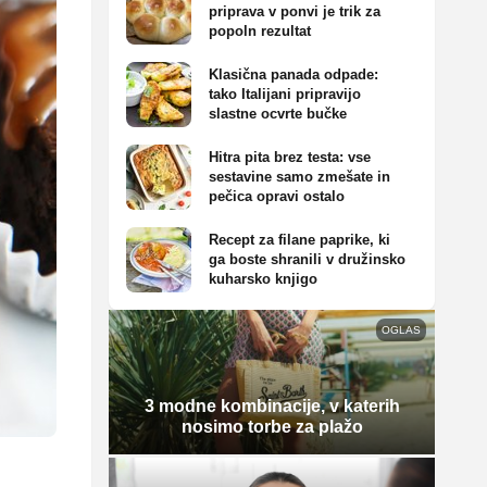
priprava v ponvi je trik za
popoln rezultat
Klasična panada odpade:
tako Italijani pripravijo
slastne ocvrte bučke
Hitra pita brez testa: vse
sestavine samo zmešate in
pečica opravi ostalo
Recept za filane paprike, ki
ga boste shranili v družinsko
kuharsko knjigo
OGLAS
3 modne kombinacije, v katerih
nosimo torbe za plažo