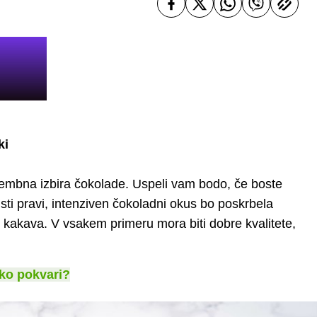
ki
membna izbira čokolade. Uspeli vam bodo, če boste
isti pravi, intenziven čokoladni okus bo poskrbela
 kakava. V vsakem primeru mora biti dobre kvalitete,
.
hko pokvari?