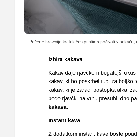
Pečene brownije kratek čas pustimo počivati v pekaču, d
Izbira kakava
Kakav daje rjavčkom bogatejši okus i
kakav, ki bo poskrbel tudi za boljšo
kakav, ki je zaradi postopka alkaliz
bodo rjavčki na vrhu presuhi, dno pa
kakava
.
Instant kava
Z dodatkom instant kave boste pouda