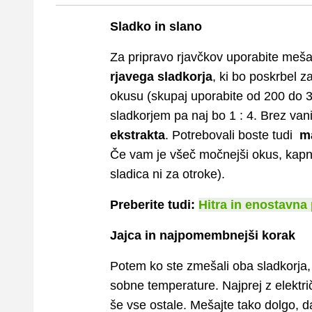
Sladko in slano
Za pripravo rjavčkov uporabite meš
rjavega sladkorja
, ki bo poskrbel z
okusu (skupaj uporabite od 200 do 3
sladkorjem pa naj bo 1 : 4. Brez vani
ekstrakta
. Potrebovali boste tudi
ma
Če vam je všeč močnejši okus, kapn
sladica ni za otroke).
Preberite tudi:
Hitra in enostavna
Jajca in najpomembnejši korak
Potem ko ste zmešali oba sladkorja, v
sobne temperature. Najprej z elekt
še vse ostale. Mešajte tako dolgo, 