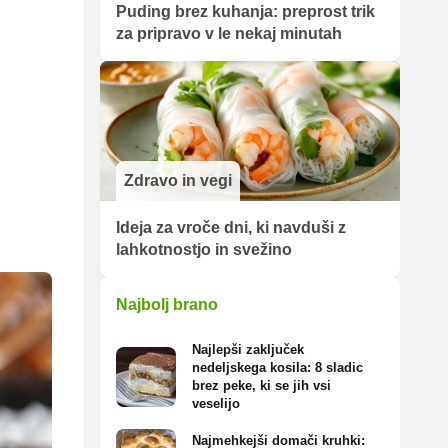
Puding brez kuhanja: preprost trik
za pripravo v le nekaj minutah
Zdravo in vegi
Ideja za vroče dni, ki navduši z
lahkotnostjo in svežino
Najbolj brano
Najlepši zaključek
nedeljskega kosila: 8 sladic
brez peke, ki se jih vsi
veselijo
Najmehkejši domači kruhki: