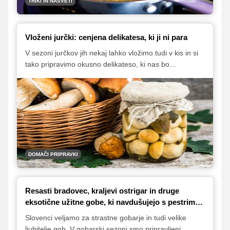
TRIKI IN NASVETI
Vloženi jurčki: cenjena delikatesa, ki ji ni para
V sezoni jurčkov jih nekaj lahko vložimo tudi v kis in si
tako pripravimo okusno delikateso, ki nas bo
razveseljevala v hladnejših mesecih. Vloženi jurčki so
odlična priloga k raznovrstnim narezkom, lahko pa jih
namesto šampinjonov damo tudi na pico.
DOMAČI PRIPRAVKI
Resasti bradovec, kraljevi ostrigar in druge
eksotične užitne gobe, ki navdušujejo s pestrim
kulinaričnim potencialom
Slovenci veljamo za strastne gobarje in tudi velike
ljubitelje gob. V gobarski sezoni smo pripravljeni