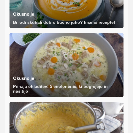
Okusno.je
Bi radi skuhali dobro bučno juho? Imamo recepte!
Okusno.je
Prihaja ohladitev: 5 enolončnic, ki pogrejejo in
nasitijo