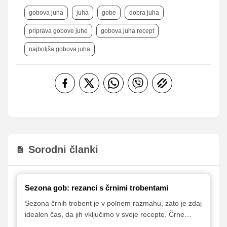
gobova juha
juha
gobe
dobra juha
priprava gobove juhe
gobova juha recept
najboljša gobova juha
Sorodni članki
Sezona gob: rezanci s črnimi trobentami
Sezona črnih trobent je v polnem razmahu, zato je zdaj
idealen čas, da jih vključimo v svoje recepte. Črne
trobente so namreč v kulinariki izjemno cenjene gobe,