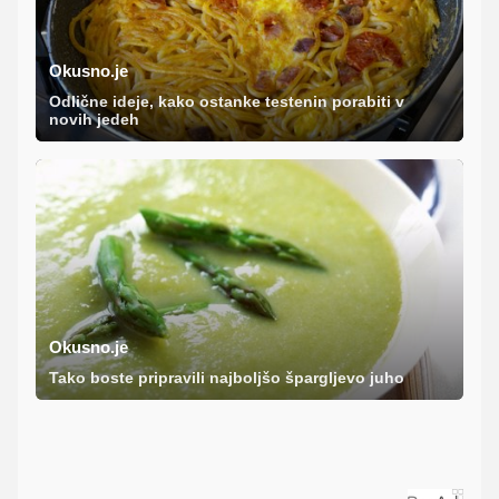
Okusno.je
Odlične ideje, kako ostanke testenin porabiti v
novih jedeh
Okusno.je
Tako boste pripravili najboljšo špargljevo juho