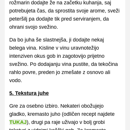
rožmarin dodajte že na začetku kuhanja, saj
potrebujeta čas, da sprostita svoje arome, sveži
peteršilj pa dodajte tik pred serviranjem, da
ohrani svojo svežino.
Da bo juha še slastnejša, ji dodajte nekaj
belega vina. Kisline v vinu uravnotežijo
intenziven okus gob in zagotovijo prijetno
svežino. Po dodajanju vina pustite, da tekočina
rahlo povre, preden jo zmešate z osnovo ali
vodo.
5. Tekstura juhe
Gre za osebno izbiro. Nekateri obožujejo
gladko, kremasto juho (odličen recept najdete
TUKAJ
), drugi pa raje uživajo v bolj grobi