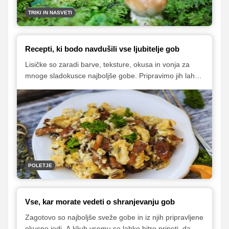
TRIKI IN NASVETI
Recepti, ki bodo navdušili vse ljubitelje gob
Lisičke so zaradi barve, teksture, okusa in vonja za
mnoge sladokusce najboljše gobe. Pripravimo jih lahko
na različne načine, med najbolj priljubljenimi pa so
lisičke z jajci, juha z lisičkami in lisičke v omaki. Ker pa
seveda to ni vse, kar lahko iz teh okusnih gobic
naredimo, vam v nadaljevanju ponujamo še nekaj
okusnih receptov.
POLETJE
Vse, kar morate vedeti o shranjevanju gob
Zagotovo so najboljše sveže gobe in iz njih pripravljene
okusne jedi. A kljub vsemu se lahko hitro pripeti, da