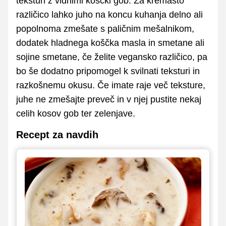
teksturi z vidnimi koščki gob. Za kremasto
različico lahko juho na koncu kuhanja delno ali
popolnoma zmešate s paličnim mešalnikom,
dodatek hladnega koščka masla in smetane ali
sojine smetane, če želite vegansko različico, pa
bo še dodatno pripomogel k svilnati teksturi in
razkošnemu okusu. Če imate raje več teksture,
juhe ne zmešajte preveč in v njej pustite nekaj
celih kosov gob ter zelenjave.
Recept za navdih