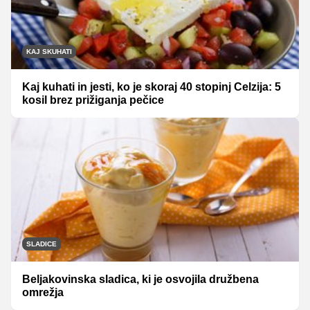
KAJ SKUHATI
Kaj kuhati in jesti, ko je skoraj 40 stopinj Celzija: 5
kosil brez prižiganja pečice
SLADICE
Beljakovinska sladica, ki je osvojila družbena
omrežja