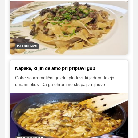
saj s svojim edinstvenim videzom in okusom popestrijo
marsikatero jed. Kombiniramo jih lahko s številnimi
živili, med drugim tudi s testeninami.
KAJ SKUHATI
Napake, ki jih delamo pri pripravi gob
Gobe so aromatični gozdni plodovi, ki jedem dajejo
umami okus. Da ga ohranimo skupaj z njihovo
posebno teksturo, pa jih moramo znati pravilno
pripraviti.