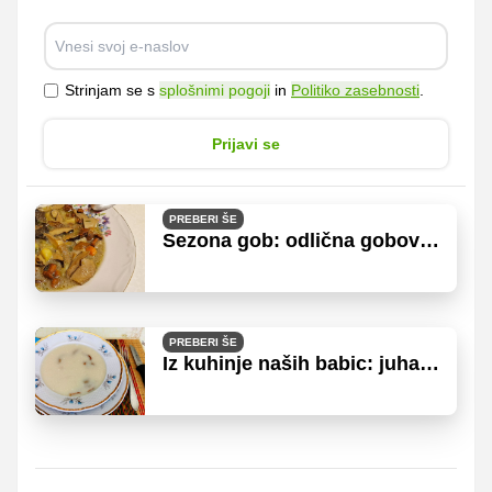
Strinjam se s
splošnimi pogoji
in
Politiko zasebnosti
.
Prijavi se
PREBERI ŠE
Sezona gob: odlična gobova
enolončnica
PREBERI ŠE
Iz kuhinje naših babic: juha z
jurčki