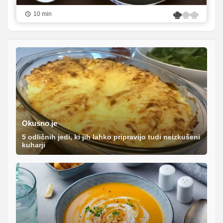
10 min
Okusno.je
5 odličnih jedi, ki jih lahko pripravijo tudi neizkušeni
kuharji