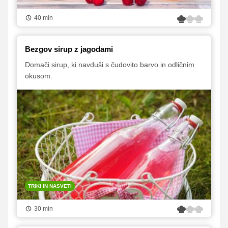
40 min
Bezgov sirup z jagodami
Domači sirup, ki navduši s čudovito barvo in odličnim
okusom.
TRIKI IN NASVETI
30 min