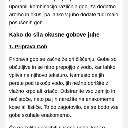
uporabili kombinacijo različnih gob, za dodatno
aromo in okus, pa lahko v juho dodate tudi malo
posušenih gob.
Kako do sila okusne gobove juhe
1. Priprava Gob
Priprava gob se začne že pri čiščenju. Gobe so
občutljive in se hitro prepojijo z vodo, kar lahko
vpliva na njihovo teksturo. Namesto da jih
perete pod tekočo vodo, jih nežno obrišite z
vlažno krpo ali krtačo. Odstranite vso zemljo in
nečistoče, nato pa jih narežite na enakomerne
kose ali lističe. To bo zagotovilo, da se bodo vse
gobe skuhale enakomerno.
Če pa želite uporabiti sušene gobe, kot so