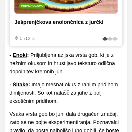
PRIPOROČAMO
Ješprenjčkova enolončnica z jurčki
1 h 10 min
-
Enoki
:
Priljubljena azijska vrsta gob, ki je z
nežnim okusom in hrustljavo teksturo odlična
dopolnitev kremnih juh.
-
Šitake
:
Imajo mesnat okus z rahlim pridihom
dimljenosti. So kot nalašč za juhe z bolj
eksotičnim pridihom.
Vsaka vrsta gob bo juhi dala drugačen značaj,
zato se ne bojte eksperimentiranja. Poznavalci
pravijo, da boste najboljšo juho dobili, če boste