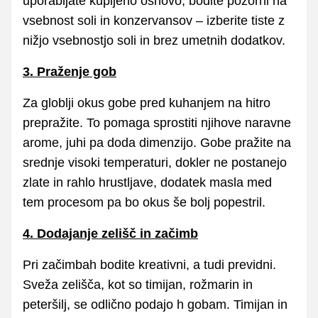
uporabljate kupljeno osnovo, bodite pozorni na
vsebnost soli in konzervansov – izberite tiste z
nižjo vsebnostjo soli in brez umetnih dodatkov.
3. Praženje gob
Za globlji okus gobe pred kuhanjem na hitro
prepražite. To pomaga sprostiti njihove naravne
arome, juhi pa doda dimenzijo. Gobe pražite na
srednje visoki temperaturi, dokler ne postanejo
zlate in rahlo hrustljave, dodatek masla med
tem procesom pa bo okus še bolj popestril.
4. Dodajanje zelišč in začimb
Pri začimbah bodite kreativni, a tudi previdni.
Sveža zelišča, kot so timijan, rožmarin in
peteršilj, se odlično podajo h gobam. Timijan in