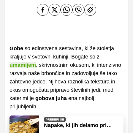
Gobe
so edinstvena sestavina, ki že stoletja
kraljuje v svetovni kuhinji. Bogate so z
umamijem
, skrivnostnim okusom, ki intenzivno
razvaja naše brbončice in zadovoljuje še tako
zahtevne jedce. Njihova raznolika tekstura in
okus omogočata pripravo številnih jedi, med
katerimi je
gobova juha
ena najbolj
priljubljenih.
PREBERI ŠE
Napake, ki jih delamo pri
pripravi gob