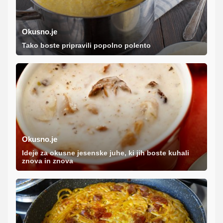
Okusno.je
Tako boste pripravili popolno polento
Okusno.je
Ideje za okusne jesenske juhe, ki jih boste kuhali
znova in znova