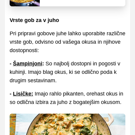
Vrste gob za v juho
Pri pripravi gobove juhe lahko uporabite različne
vrste gob, odvisno od vašega okusa in njihove
dostopnosti:
-
Šampinjoni
:
So najbolj dostopni in pogosti v
kuhinji. Imajo blag okus, ki se odlično poda k
drugim sestavinam.
-
Lisičke:
Imajo rahlo pikanten, orehast okus in
so odlična izbira za juho z bogatejšim okusom.