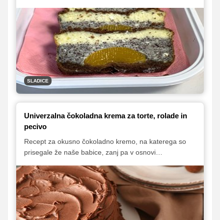
potem posezite po receptu za pripravo cheesecakea z
breskvami in makom. Recept je bil pred časom pravi hit
na družbenih omrežjih in še danes mnogi prisegajo
nanj. Zato smo se tudi sami morali prepričati, zakaj je
temu tako.
SLADICE
Univerzalna čokoladna krema za torte, rolade in
pecivo
Recept za okusno čokoladno kremo, na katerega so
prisegale že naše babice, zanj pa v osnovi
potrebujemo samo dve sestavini.