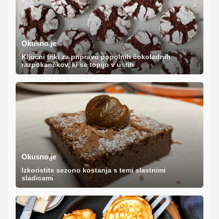
Okusno.je
Ključni triki za pripravo popolnih čokoladnih
razpokančkov, ki se topijo v ustih
Okusno.je
Izkoristite sezono kostanja s temi slastnimi
sladicami