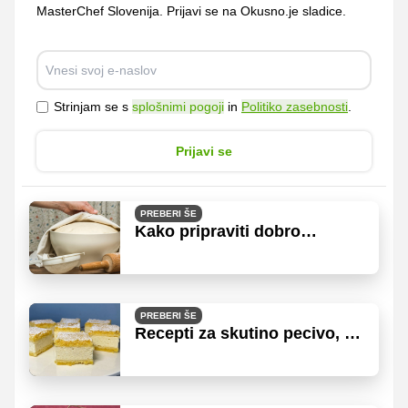
MasterChef Slovenija. Prijavi se na Okusno.je sladice.
Strinjam se s
splošnimi pogoji
in
Politiko zasebnosti
.
Prijavi se
PREBERI ŠE
Kako pripraviti dobro
kvašeno testo? Triki, ki jih
morate poznati
PREBERI ŠE
Recepti za skutino pecivo, ki
ga spečemo v pekaču in
narežemo na kocke ali rezine