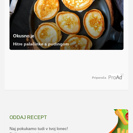
Okusno.je
Hitre palačinke s pudingom
Priporoča
ODDAJ RECEPT
Naj pokukamo tudi v tvoj lonec!