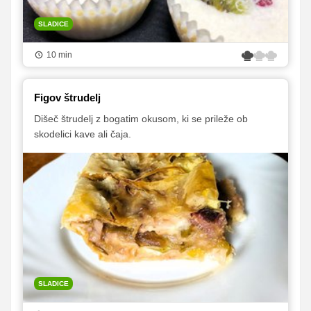
SLADICE
10 min
Figov štrudelj
Dišeč štrudelj z bogatim okusom, ki se prileže ob
skodelici kave ali čaja.
SLADICE