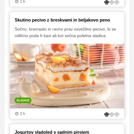
1 h
Skutino pecivo z breskvami in beljakovo peno
Sočno, kremasto in ravno prav osvežilno pecivo, ki se
odlično poda h kavi ali kot sočna poletna sladica.
SLADICE
2 h
Jogurtov sladoled s sadnim pirejem