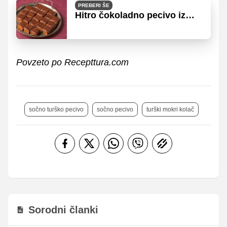
PREBERI ŠE
Hitro čokoladno pecivo iz
pekača
Povzeto po Recepttura.com
sočno turško pecivo
sočno pecivo
turški mokri kolač
Sorodni članki