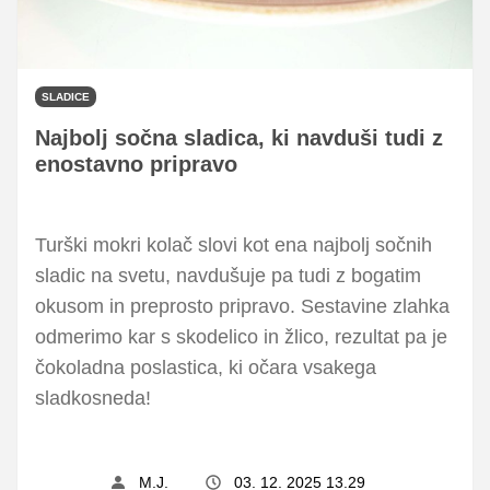
SLADICE
Najbolj sočna sladica, ki navduši tudi z
enostavno pripravo
Turški mokri kolač slovi kot ena najbolj sočnih
sladic na svetu, navdušuje pa tudi z bogatim
okusom in preprosto pripravo. Sestavine zlahka
odmerimo kar s skodelico in žlico, rezultat pa je
čokoladna poslastica, ki očara vsakega
sladkosneda!
M.J.
03. 12. 2025 13.29