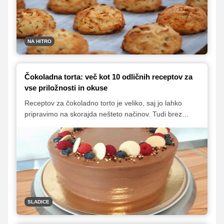
NA HITRO
Čokoladna torta: več kot 10 odličnih receptov za
vse priložnosti in okuse
Receptov za čokoladno torto je veliko, saj jo lahko
pripravimo na skorajda nešteto načinov. Tudi brez
moke, jajc in celo brez peke. Lahko bi rekli, da je tako
vsestranska za pripravo, da lahko čisto vsak najde
recept, ki mu je pisan na kožo. Preletite seznam naših
najljubših čokoladnih tortic in izberite najljubšega.
SLADICE