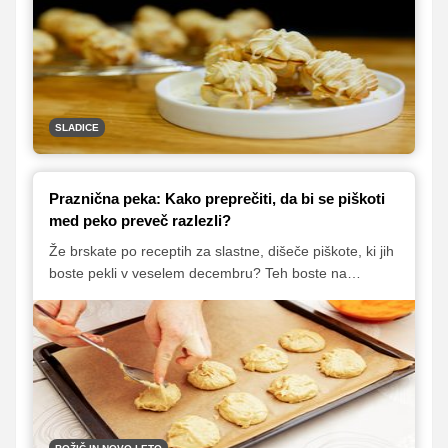
ustih. Oglejte si video, ki smo ga posneli z mlado
slaščičarko Kristino Turk, nato pa zavihajte rokave in s
slastnimi piškotki presenetite svoje najdražje.
SLADICE
Praznična peka: Kako preprečiti, da bi se piškoti
med peko preveč razlezli?
Že brskate po receptih za slastne, dišeče piškote, ki jih
boste pekli v veselem decembru? Teh boste na
Okusno.je našli za zvrhan koš. Preden pa zavihate
rokave, si preberite nekaj nepogrešljivih nasvetov in
osvojite nekaj trikov, da bodo vaši piškoti še boljši, lepši
in tudi okusnejši.