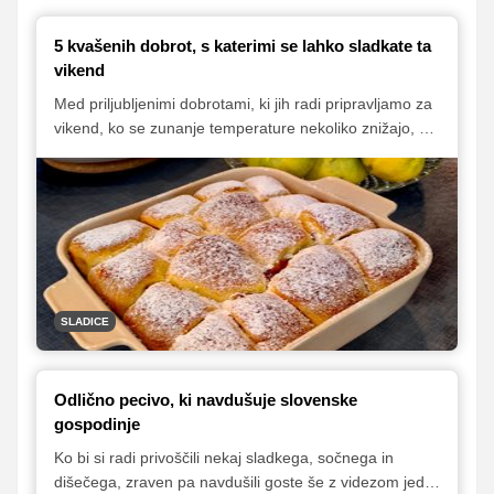
5 kvašenih dobrot, s katerimi se lahko sladkate ta
vikend
Med priljubljenimi dobrotami, ki jih radi pripravljamo za
vikend, ko se zunanje temperature nekoliko znižajo, so
raznorazne kvašene dobrote. Te odično teknejo s
skodelico toplega napitka, njihova prednost pa je tudi
ta, da kuhinjo napolnijo z omamnim vonjem.
Predstavljamo vam pet odličnih receptov, s katerimi si
lahko popestrite prihajajoči vikend.
SLADICE
Odlično pecivo, ki navdušuje slovenske
gospodinje
Ko bi si radi privoščili nekaj sladkega, sočnega in
dišečega, zraven pa navdušili goste še z videzom jedi,