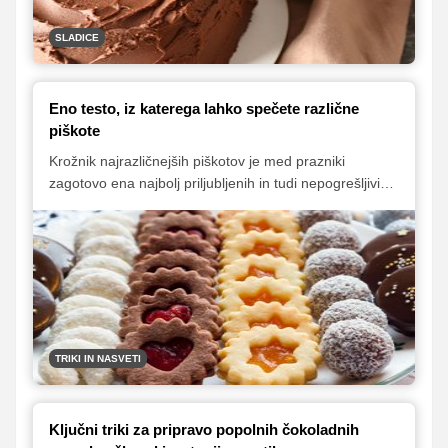
SLADICE
Eno testo, iz katerega lahko spečete različne
piškote
Krožnik najrazličnejših piškotov je med prazniki
zagotovo ena najbolj priljubljenih in tudi nepogrešljivih
sladkih razvad. Delo si lahko bistveno olajšamo, če
pripravimo osnovno testo, ki ga potem razdelimo na
posamezne dele, v katere dodamo poljubne dodatke,
kot so mleti oreški in kakav. Tako dobimo več različnih
vrst testa, iz katerih lahko pripravimo najrazličnejše
piškote – od linških rožic in išlerjev, do lešnikovih
rogljičkov ter krhkih maslenih piškotov, ki se kar stopijo
v ustih.
TRIKI IN NASVETI
Ključni triki za pripravo popolnih čokoladnih