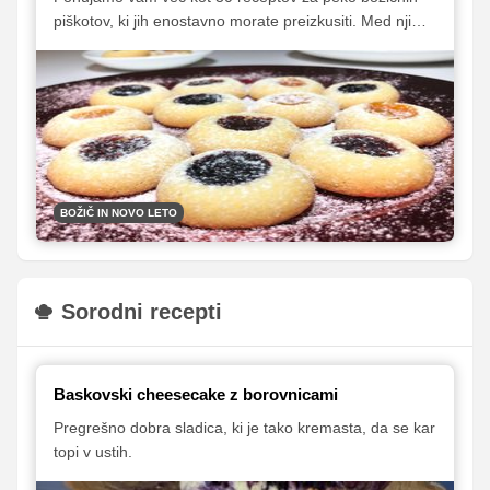
piškotov, ki jih enostavno morate preizkusiti. Med njimi
so recepti za najbolj klasične in priljubljene piškote, v
zbirko pa smo vključili tudi nekaj sladkih zalogajev, ki jih
morda še ne poznate. Za vsak okus se najde kar nekaj
dobrih receptov, zato vam svetujemo, da podrobno
pregledate celoten seznam, nato pa izberete najljubše,
s katerimi boste za letošnje praznike pogostili svoje
domače, prijatelje in znance.
BOŽIČ IN NOVO LETO
Sorodni recepti
Baskovski cheesecake z borovnicami
Pregrešno dobra sladica, ki je tako kremasta, da se kar
topi v ustih.