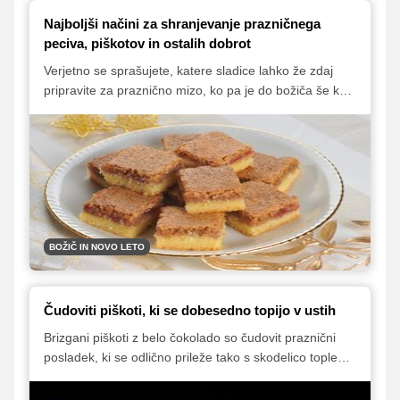
Najboljši načini za shranjevanje prazničnega
peciva, piškotov in ostalih dobrot
Verjetno se sprašujete, katere sladice lahko že zdaj
pripravite za praznično mizo, ko pa je do božiča še kar
nekaj dni. Več, kot si mislite! Le ustrezno jih morate
shraniti in se seveda zadržati, da ne boste vsega
pojedli že prej.
BOŽIČ IN NOVO LETO
Čudoviti piškoti, ki se dobesedno topijo v ustih
Brizgani piškoti z belo čokolado so čudovit praznični
posladek, ki se odlično prileže tako s skodelico toplega
napitka kot tudi s kozarcem penine ali sladkega belega
vina. Poleg tega pa so tudi tako rahli, da se kar topijo v