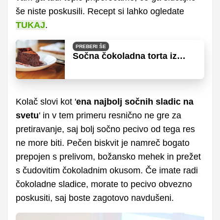
še niste poskusili. Recept si lahko ogledate
TUKAJ
.
PREBERI ŠE
Sočna čokoladna torta iz
samo treh sestavin
Kolač slovi kot '
ena najbolj sočnih sladic na
svetu
' in v tem primeru resnično ne gre za
pretiravanje, saj bolj sočno pecivo od tega res
ne more biti. Pečen biskvit je namreč bogato
prepojen s prelivom, božansko mehek in prežet
s čudovitim čokoladnim okusom. Če imate radi
čokoladne sladice, morate to pecivo obvezno
poskusiti, saj boste zagotovo navdušeni.