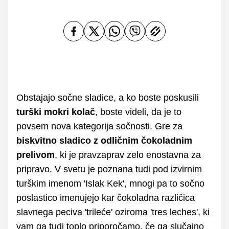
Obstajajo sočne sladice, a ko boste poskusili
turški mokri kolač
, boste videli, da je to
povsem nova kategorija sočnosti. Gre za
biskvitno sladico z odličnim čokoladnim
prelivom
, ki je pravzaprav zelo enostavna za
pripravo. V svetu je poznana tudi pod izvirnim
turškim imenom 'Islak Kek', mnogi pa to sočno
poslastico imenujejo kar čokoladna različica
slavnega peciva 'trileće' oziroma 'tres leches', ki
vam ga tudi toplo priporočamo, če ga slučajno