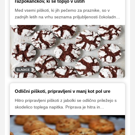
razpokančkov, ki se topijo v ustih
Med vsemi piškoti, ki jih pečemo za praznike, so v
zadnjih letih na vrhu seznama priljubljenosti čokoladni
razpokančki. Piškoti nas očarajo tako z videzom kot
tudi okusom. Pod krhko in čudovito razpokano površino
se namreč skriva sočna in okusna čokoladna sredica.
Predstavljamo vam nekaj nepogrešljivih nasvetov za
peko popolnih čokoladnih razpokančkov.
SLADICE
Odlični piškoti, pripravljeni v manj kot pol ure
Hitro pripravljeni piškoti z jabolki se odlično priležejo s
skodelico toplega napitka. Priprava je hitra in
enostavna, pečeni piškoti pa vas bodo navdušili s
hrustljavo zunanjostjo, pod katero se skriva sočna in
mehka sredica. Zanje potrebujete zgolj nekaj
preprostih sestavin iz domače shrambe in 20 minut!