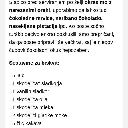
Sladico pred serviranjem po želji
okrasimo z
narezanimi orehi
, uporabimo pa lahko tudi
čokoladne mrvice, naribano čokolado,
nasekljane pistacije
ipd. Ko boste sočno
turško pecivo enkrat poskusili, smo prepričani,
da ga boste pripravili še večkrat, saj je njegov
čudovit čokoladni okus nepozaben.
Sestavine za biskvit:
- 5 jajc
- 1 skodelica* sladkorja
- 1 vanilin sladkor
- 1 skodelica olja
- 1 skodelica mleka
- 2 skodelici gladke moke
- 5 žlic kakava