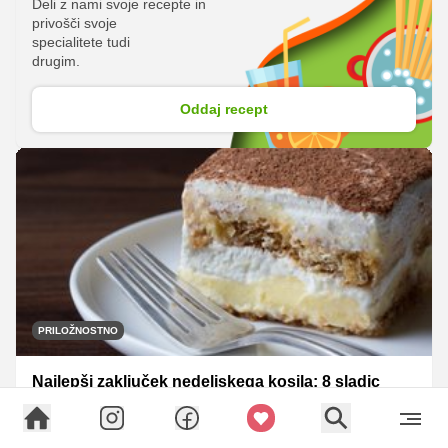
Deli z nami svoje recepte in
privošči svoje
specialitete tudi
drugim.
Oddaj recept
PRILOŽNOSTNO
Najlepši zaključek nedeljskega kosila: 8 sladic
brez peke, ki se jih vsi veselijo