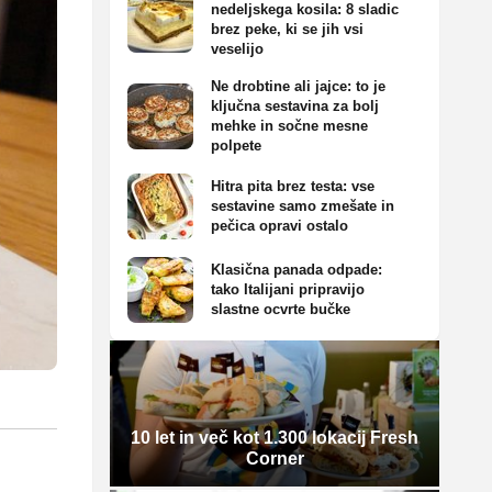
nedeljskega kosila: 8 sladic
brez peke, ki se jih vsi
veselijo
Ne drobtine ali jajce: to je
ključna sestavina za bolj
mehke in sočne mesne
polpete
Hitra pita brez testa: vse
sestavine samo zmešate in
pečica opravi ostalo
Klasična panada odpade:
tako Italijani pripravijo
slastne ocvrte bučke
10 let in več kot 1.300 lokacij Fresh
Corner