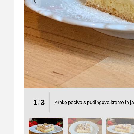
1
/
3
Krhko pecivo s pudingovo kremo in j