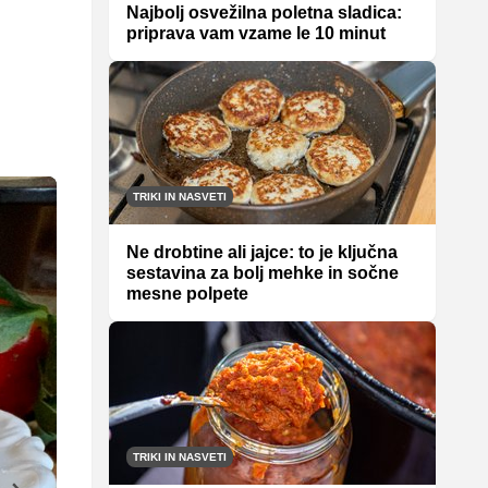
Najbolj osvežilna poletna sladica:
priprava vam vzame le 10 minut
TRIKI IN NASVETI
Ne drobtine ali jajce: to je ključna
sestavina za bolj mehke in sočne
mesne polpete
TRIKI IN NASVETI