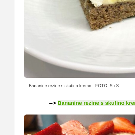
Bananine rezine s skutino kremo
FOTO: Su.S.
-->
Bananine rezine s skutino kr