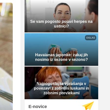
Se vam pogosto pojavi herpes na
ustnici?
OGLAS
Havaianas japonke: zakaj jih
nosimo iz sezone v sezono?
Najpogostejša vprašanja v
povezavi z zobnimi luskami in
zobnimi prevlekami
E-novice