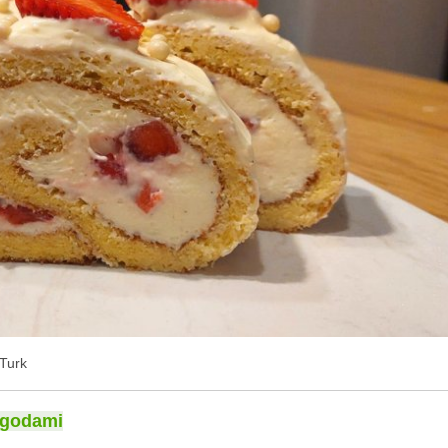
 Turk
jagodami