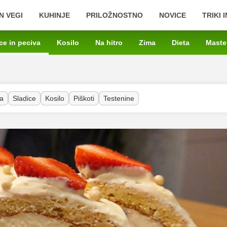
N VEGI
KUHINJE
PRILOŽNOSTNO
NOVICE
TRIKI 
ce in peciva
Kosilo
Na hitro
Zima
Dieta
Maste
a
Sladice
Kosilo
Piškoti
Testenine