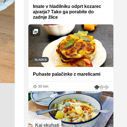
Imate v hladilniku odprt kozarec
ajvarja? Tako ga porabite do
zadnje žlice
SLADICE
Puhaste palačinke z marelicami
30 min
Kaj skuhati