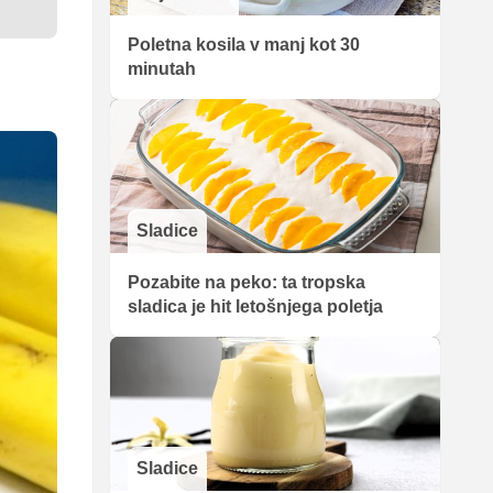
Poletna kosila v manj kot 30
minutah
Sladice
Pozabite na peko: ta tropska
sladica je hit letošnjega poletja
Sladice