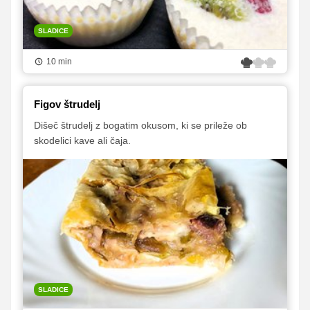
SLADICE
10 min
Figov štrudelj
Dišeč štrudelj z bogatim okusom, ki se prileže ob
skodelici kave ali čaja.
SLADICE