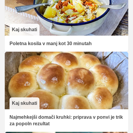
Kaj skuhati
Poletna kosila v manj kot 30 minutah
Kaj skuhati
Najmehkejši domači kruhki: priprava v ponvi je trik
za popoln rezultat