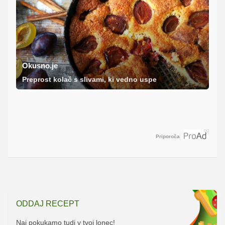
Okusno.je
Preprost kolač s slivami, ki vedno uspe
Priporoča
ODDAJ RECEPT
Naj pokukamo tudi v tvoj lonec!