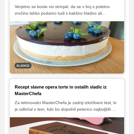
Verjetno se boste vsi strinjali, da se v boj s poletno
vročino lahko podamo tudi s kakšno hladno ali
osvežilno slaščico. Predstavljamo vam pet odličnih
sladic, ki se odlično priležejo v poletni vročini, zanje pa
vam tudi ne bo treba prižigati pečice, zato bo vaša
kuhinja med njihovo pripravo ostala prijetno hladna.
SLADICE
Recept slavne opera torte in ostalih sladic iz
MasterChefa
Za tekmovalci MasterChefa je zadnji izločitveni test, ki
je odločal o tem, kdo bo dopolnil peterico najboljših.
Spopadli so se z najprestižnejšimi sladicami vseh
časov, ki so tako zahtevne, da predstavljajo izziv tudi
največjim slaščičarskim mojstrom.