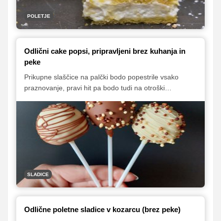
POLETJE
Odlični cake popsi, pripravljeni brez kuhanja in
peke
Prikupne slaščice na palčki bodo popestrile vsako
praznovanje, pravi hit pa bodo tudi na otroški
rojstnodnevni zabavi, saj se zaradi simpatičnega
videza nad njimi navadno navdušujejo tudi otroci. Masa
za cake popse je narejena iz piškotnih drobtin, zato so
sladke kroglice zelo hitro narejene, nekaj časa in
potrpežljivosti vam bo vzelo zgolj dekoriranje. Namesto
čokoladnih mrvic lahko uporabite sladkorne perlice,
srčke ali rožice, cake popse pa lahko okrasite tudi z
raznoraznimi napisi, vzorčki ipd.
SLADICE
Odlične poletne sladice v kozarcu (brez peke)