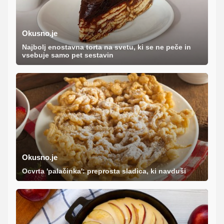
Okusno.je
Najbolj enostavna torta na svetu, ki se ne peče in
vsebuje samo pet sestavin
Okusno.je
Ocvrta 'palačinka': preprosta sladica, ki navduši