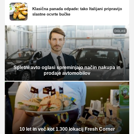
Klasična panada odpade: tako Italijani pripravijo
slastne ocvrte bučke
OGLAS
Spletni avto oglasi spreminjajo način nakupa in
prodaje avtomobilov
10 let in več kot 1.300 lokacij Fresh Corner