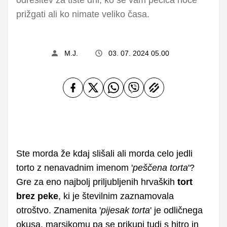
prižgati ali ko nimate veliko časa.
M.J.
03. 07. 2024 05.00
Ste morda že kdaj slišali ali morda celo jedli
torto z nenavadnim imenom '
peščena torta
'?
Gre za eno najbolj priljubljenih hrvaških
tort
brez peke
, ki je številnim zaznamovala
otroštvo. Znamenita '
pijesak torta
' je odličnega
okusa, marsikomu pa se prikupi tudi s hitro in