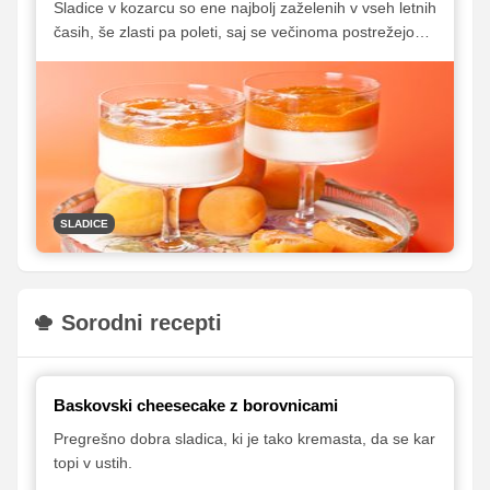
Sladice v kozarcu so ene najbolj zaželenih v vseh letnih
časih, še zlasti pa poleti, saj se večinoma postrežejo
dobro ohlajene, za njihovo pripravo pa navadno tudi ne
potrebujemo pečice. Poleg tega so tudi hitro
pripravljene, možnosti za različne kombinacije in okuse
pa so skorajda neskončne. Predstavljamo vam izbor
naših najljubših, ki bodo prijetno popestrile poletne
zabave, piknike in brezskrbne dopustniške dni.
SLADICE
Sorodni recepti
Baskovski cheesecake z borovnicami
Pregrešno dobra sladica, ki je tako kremasta, da se kar
topi v ustih.