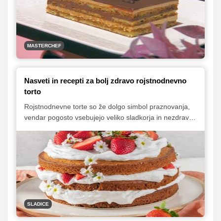
MASTERCHEF
Nasveti in recepti za bolj zdravo rojstnodnevno
torto
Rojstnodnevne torte so že dolgo simbol praznovanja,
vendar pogosto vsebujejo veliko sladkorja in nezdravih
maščob ter imajo tudi veliko kalorij. Oskrbeli vas bomo
z dragocenimi nasveti in recepti, ki vam bodo pomagali
pripraviti bolj zdravo sladico, ki ne bo le okusna,
temveč tudi skladna z vašimi prehranskimi cilji.
SLADICE