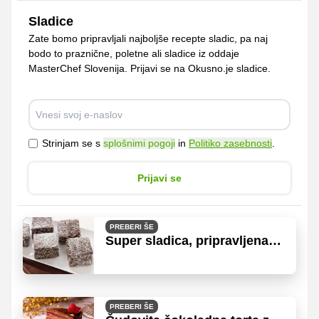
Sladice
Zate bomo pripravljali najboljše recepte sladic, pa naj
bodo to praznične, poletne ali sladice iz oddaje
MasterChef Slovenija. Prijavi se na Okusno.je sladice.
Strinjam se s
splošnimi pogoji
in
Politiko zasebnosti
.
Prijavi se
PREBERI ŠE
Super sladica, pripravljena
brez napora in prižiganja
pečice
PREBERI ŠE