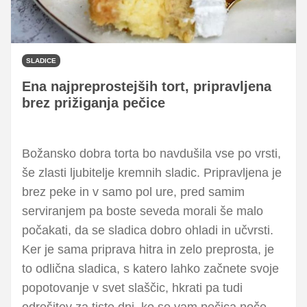
SLADICE
Ena najpreprostejših tort, pripravljena
brez prižiganja pečice
Božansko dobra torta bo navdušila vse po vrsti,
še zlasti ljubitelje kremnih sladic. Pripravljena je
brez peke in v samo pol ure, pred samim
serviranjem pa boste seveda morali še malo
počakati, da se sladica dobro ohladi in učvrsti.
Ker je sama priprava hitra in zelo preprosta, je
to odlična sladica, s katero lahko začnete svoje
popotovanje v svet slaščic, hkrati pa tudi
odrešitev za tiste dni, ko se vam pečica noče