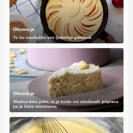
Okusno.je
To bo navdušilo vse ljubitelje palačink
Okusno.je
Sladica brez peke, ki jo bodo vsi oboževali, priprava
pa je čisto enostavna