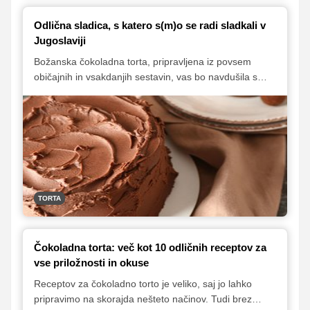
Odlična sladica, s katero s(m)o se radi sladkali v
Jugoslaviji
Božanska čokoladna torta, pripravljena iz povsem
običajnih in vsakdanjih sestavin, vas bo navdušila s
sočnostjo, odličnim okusom in tudi enostavno pripravo.
Sladica, poznana pod imenom 'policajac torta', je bila
nekoč priljubljen posladek v nekdanji Jugoslaviji, torta
pa je najboljša, ko malo 'odleži', zato je najbolje, da jo
pripravite dan pred serviranjem.
TORTA
Čokoladna torta: več kot 10 odličnih receptov za
vse priložnosti in okuse
Receptov za čokoladno torto je veliko, saj jo lahko
pripravimo na skorajda nešteto načinov. Tudi brez