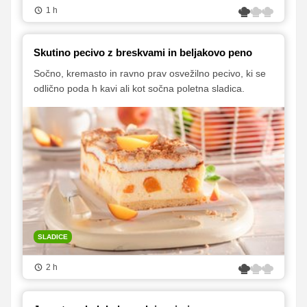
1 h
Skutino pecivo z breskvami in beljakovo peno
Sočno, kremasto in ravno prav osvežilno pecivo, ki se
odlično poda h kavi ali kot sočna poletna sladica.
SLADICE
2 h