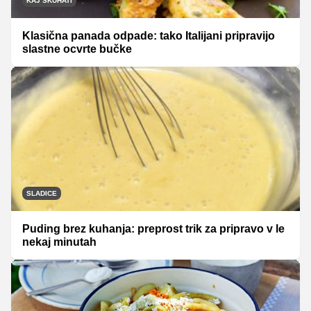
KAJ SKUHATI
Klasična panada odpade: tako Italijani pripravijo
slastne ocvrte bučke
SLADICE
Puding brez kuhanja: preprost trik za pripravo v le
nekaj minutah