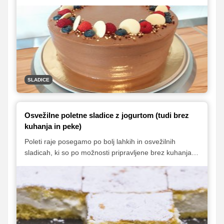
moke, jajc in celo brez peke. Lahko bi rekli, da je tako
vsestranska za pripravo, da lahko čisto vsak najde
recept, ki mu je pisan na kožo. Preletite seznam naših
najljubših čokoladnih tortic in izberite najljubšega.
SLADICE
Osvežilne poletne sladice z jogurtom (tudi brez
kuhanja in peke)
Poleti raje posegamo po bolj lahkih in osvežilnih
sladicah, ki so po možnosti pripravljene brez kuhanja in
peke. V poplavi najrazličnejših sladkih dobrot odlično
teknejo sladice z jogurtom, pa naj si bo to kakšna
strjenka, tortica ali pa zamrznjena jogurtova krema s
sadjem. Predstavljamo vam izbor naših najljubših
poletnih jogurtovih sladic, ki vas bodo prijetno ohladile
in osvežile.