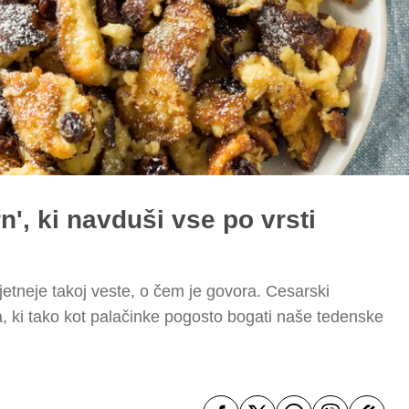
', ki navduši vse po vrsti
etneje takoj veste, o čem je govora. Cesarski
, ki tako kot palačinke pogosto bogati naše tedenske