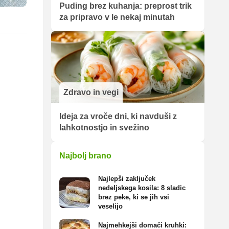
Puding brez kuhanja: preprost trik
za pripravo v le nekaj minutah
Zdravo in vegi
Ideja za vroče dni, ki navduši z
lahkotnostjo in svežino
Najbolj brano
Najlepši zaključek
nedeljskega kosila: 8 sladic
brez peke, ki se jih vsi
veselijo
Najmehkejši domači kruhki: