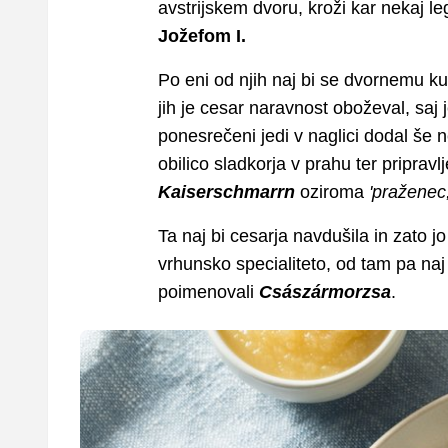
avstrijskem dvoru, kroži kar nekaj 
Jožefom I.
Po eni od njih naj bi se dvornemu ku
jih je cesar naravnost oboževal, saj j
ponesrečeni jedi v naglici dodal še n
obilico sladkorja v prahu ter pripravl
Kaiserschmarrn
oziroma
'praženec,
Ta naj bi cesarja navdušila in zato j
vrhunsko specialiteto, od tam pa naj
poimenovali
Császármorzsa
.