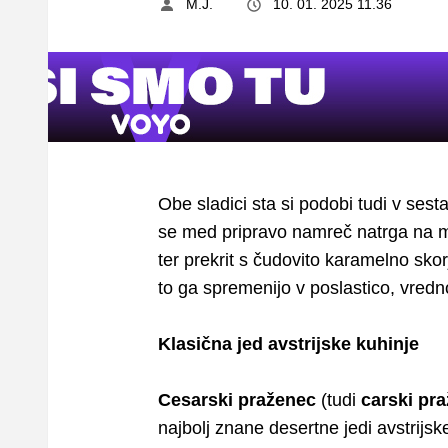
M.J.
10. 01. 2025 11.36
Obe sladici sta si podobi tudi v sest
se med pripravo namreč natrga na ma
ter prekrit s čudovito karamelno skor
to ga spremenijo v poslastico, vred
Klasična jed avstrijske kuhinje
Cesarski praženec
(tudi
carski pr
najbolj znane desertne jedi avstrijsk