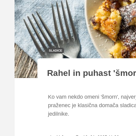
SLADICE
Rahel in puhast 'šmorn
Ko vam nekdo omeni 'šmorn', najverj
praženec je klasična domača sladica
jedilnike.