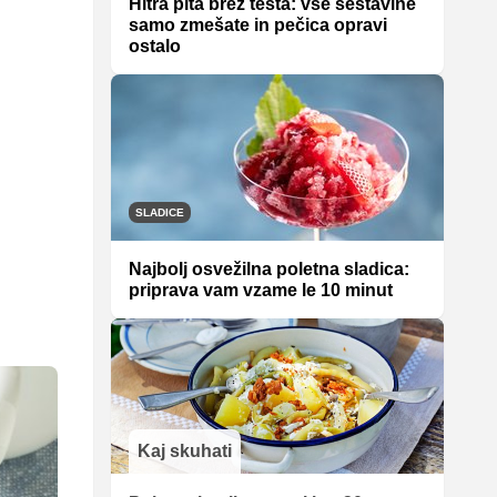
Hitra pita brez testa: vse sestavine
samo zmešate in pečica opravi
ostalo
SLADICE
Najbolj osvežilna poletna sladica:
priprava vam vzame le 10 minut
Kaj skuhati