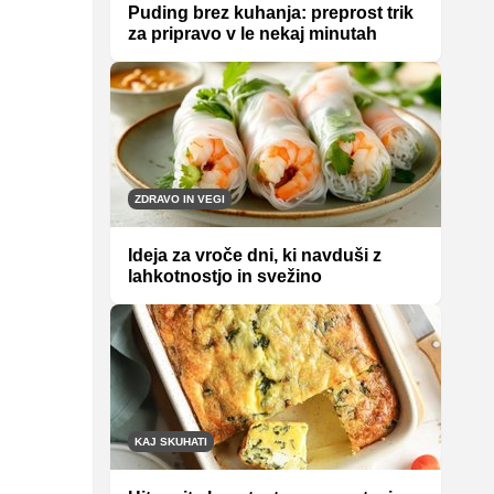
Puding brez kuhanja: preprost trik
za pripravo v le nekaj minutah
ZDRAVO IN VEGI
Ideja za vroče dni, ki navduši z
lahkotnostjo in svežino
KAJ SKUHATI