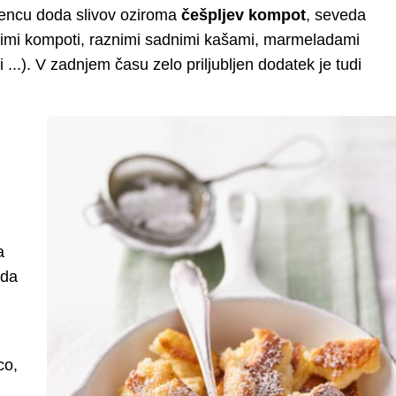
žencu doda slivov oziroma
češpljev kompot
, seveda
ugimi kompoti, raznimi sadnimi kašami, marmeladami
...). V zadnjem času zelo priljubljen dodatek je tudi
a
 da
co,