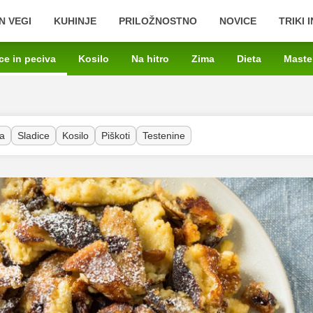
N VEGI
KUHINJE
PRILOŽNOSTNO
NOVICE
TRIKI 
ce in peciva
Kosilo
Na hitro
Zima
Dieta
Maste
a
Sladice
Kosilo
Piškoti
Testenine