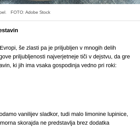
pel.
FOTO: Adobe Stock
estavin
vropi, še zlasti pa je priljubljen v mnogih delih
e priljubljenosti najverjetneje tiči v dejstvu, da gre
in, ki jih ima vsaka gospodinja vedno pri roki:
amo vanilijev sladkor, tudi malo limonine lupinice,
morna skorajda ne predstavlja brez dodatka