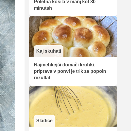
Poletna kosila v manj kot 30
minutah
Kaj skuhati
Najmehkejši domači kruhki:
priprava v ponvi je trik za popoln
rezultat
Sladice