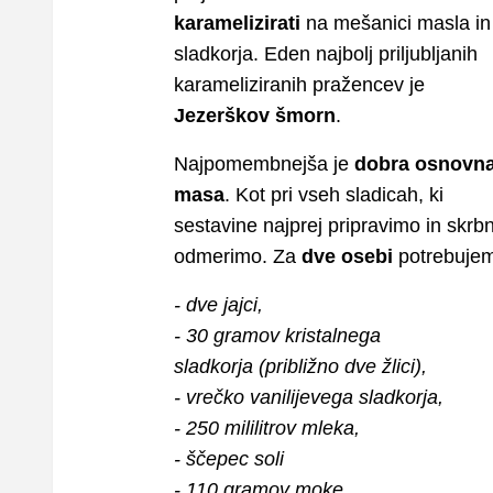
karamelizirati
na mešanici masla in
sladkorja. Eden najbolj priljubljanih
karameliziranih pražencev je
Jezerškov šmorn
.
Najpomembnejša je
dobra osnovn
masa
. Kot pri vseh sladicah, ki
sestavine najprej pripravimo in skrb
odmerimo. Za
dve osebi
potrebuje
- dve jajci,
- 30 gramov kristalnega
sladkorja (približno dve žlici),
- vrečko vanilijevega sladkorja,
- 250 mililitrov mleka,
- ščepec soli
- 110 gramov moke.