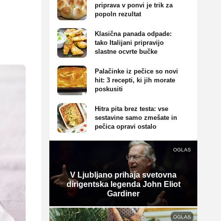
priprava v ponvi je trik za
popoln rezultat
Klasična panada odpade:
tako Italijani pripravijo
slastne ocvrte bučke
Palačinke iz pečice so novi
hit: 3 recepti, ki jih morate
poskusiti
Hitra pita brez testa: vse
sestavine samo zmešate in
pečica opravi ostalo
OGLAS
V Ljubljano prihaja svetovna
dirigentska legenda John Eliot
Gardiner
OGLAS