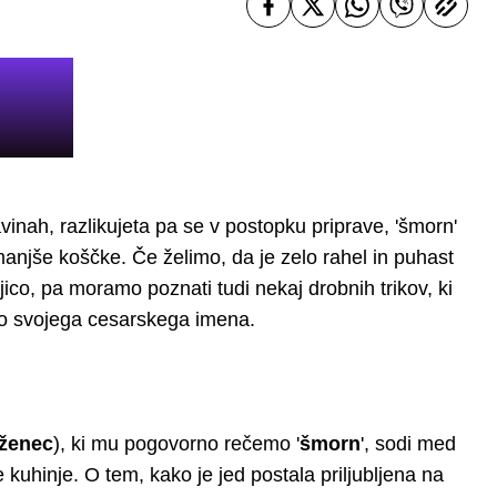
avinah, razlikujeta pa se v postopku priprave, 'šmorn'
njše koščke. Če želimo, da je zelo rahel in puhast
jico, pa moramo poznati tudi nekaj drobnih trikov, ki
no svojega cesarskega imena.
aženec
), ki mu pogovorno rečemo '
šmorn
', sodi med
e kuhinje. O tem, kako je jed postala priljubljena na