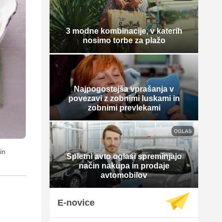
3 modne kombinacije, v katerih
nosimo torbe za plažo
Najpogostejša vprašanja v
povezavi z zobnimi luskami in
zobnimi prevlekami
OGLAS
in
Spletni avto oglasi spreminjajo
način nakupa in prodaje
avtomobilov
E-novice