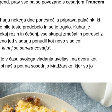
legend, prav vse pa so povezane s cesarjem
Francem
harju nekega dne ponesrečila priprava palačink, ki
e bilo testo predebelo in se je trgalo. Kuhar je
ekaj rozin in češenj, vse skupaj zmešal in potresel z
jeno jed vladarju ponudil kot novo sladico:
 ki naj se servira cesarju'
.
o je v času svojega vladanja uveljavil na dvoru kot
 bi našla pot na sosednjo Madžarsko, kjer so jo