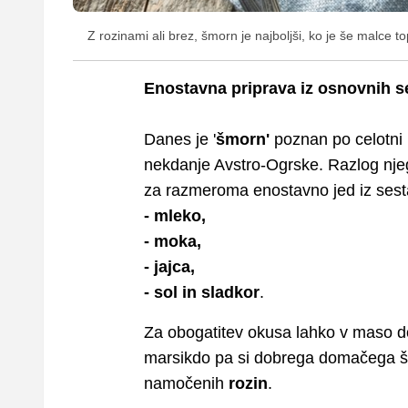
Z rozinami ali brez, šmorn je najboljši, ko je še malce to
Enostavna priprava iz osnovnih s
Danes je '
šmorn'
poznan po celotni E
nekdanje Avstro-Ogrske. Razlog njegov
za razmeroma enostavno jed iz sestav
- mleko,
- moka,
- jajca,
- sol in sladkor
.
Za obogatitev okusa lahko v maso dod
marsikdo pa si dobrega domačega š
namočenih
rozin
.