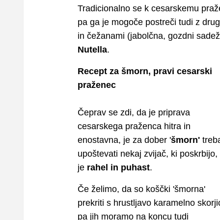
Tradicionalno se k cesarskemu pra
pa ga je mogoče postreči tudi z dr
in čežanami (jabolčna, gozdni sadeži 
Nutella
.
Recept za šmorn, pravi cesarski
praženec
Čeprav se zdi, da je priprava
cesarskega praženca hitra in
enostavna, je za dober '
šmorn'
treb
upoštevati nekaj zvijač, ki poskrbijo,
je
rahel in puhast
.
Če želimo, da so koščki 'šmorna'
prekriti s hrustljavo karamelno skorji
pa jih moramo na koncu tudi