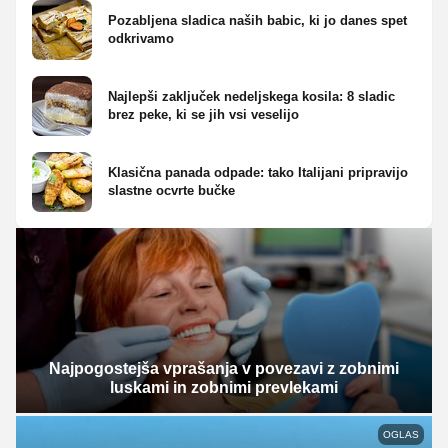
Pozabljena sladica naših babic, ki jo danes spet
odkrivamo
Najlepši zaključek nedeljskega kosila: 8 sladic
brez peke, ki se jih vsi veselijo
Klasična panada odpade: tako Italijani pripravijo
slastne ocvrte bučke
Najpogostejša vprašanja v povezavi z zobnimi
luskami in zobnimi prevlekami
OGLAS