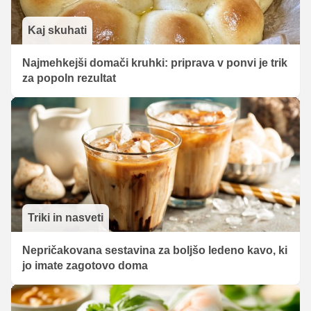
Kaj skuhati
Najmehkejši domači kruhki: priprava v ponvi je trik
za popoln rezultat
Triki in nasveti
Nepričakovana sestavina za boljšo ledeno kavo, ki
jo imate zagotovo doma