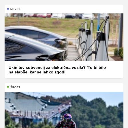
NOVICE
Ukinitev subvencij za električna vozila? 'To bi bilo
najslabše, kar se lahko zgodi'
ŠPORT