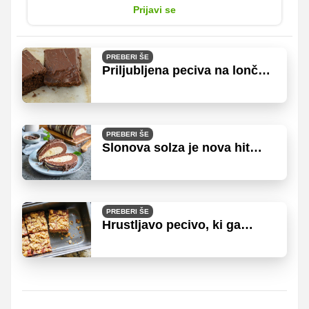
Prijavi se
PREBERI ŠE
Priljubljena peciva na lončke
(brez tehtanja in
kompliciranja)
PREBERI ŠE
Slonova solza je nova hit
sladica
PREBERI ŠE
Hrustljavo pecivo, ki ga
lahko jeste brez slabe vesti