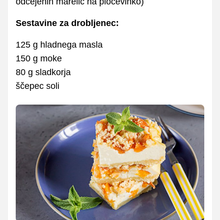
odcejenih marelic na pločevinko)
Sestavine za drobljenec:
125 g hladnega masla
150 g moke
80 g sladkorja
ščepec soli