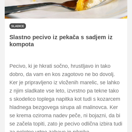
SLADICE
Slastno pecivo iz pekača s sadjem iz
kompota
Pecivo, ki je hkrati sočno, hrustljavo in tako
dobro, da vam en kos zagotovo ne bo dovolj.
Ker je pripravljeno iz vloženih marelic, se lahko
z njim sladkate vse leto, izvrstno pa tekne tako
s skodelico toplega napitka kot tudi s kozarcem
hladnega bezgovega sirupa ali malinovca. Ker
se krema oziroma nadev peče, ni bojazni, da bi
se začela topiti, zato je pecivo odlična izbira tudi
za poletne vrtne zabave in piknike.