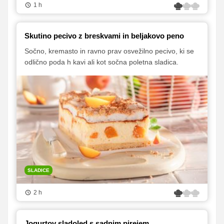
1 h
Skutino pecivo z breskvami in beljakovo peno
Sočno, kremasto in ravno prav osvežilno pecivo, ki se
odlično poda h kavi ali kot sočna poletna sladica.
SLADICE
2 h
Jogurtov sladoled s sadnim pirejem