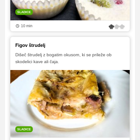
SLADICE
10 min
Figov štrudelj
Dišeč štrudelj z bogatim okusom, ki se prileže ob
skodelici kave ali čaja.
SLADICE