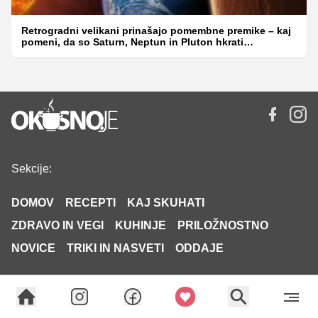
Retrogradni velikani prinašajo pomembne premike – kaj
pomeni, da so Saturn, Neptun in Pluton hkrati
retrogradni?
Sekcije:
DOMOV
RECEPTI
KAJ SKUHATI
ZDRAVO IN VEGI
KUHINJE
PRILOŽNOSTNO
NOVICE
TRIKI IN NASVETI
ODDAJE
Oglaševanje
Uredništvo
PRO PLUS
Piškotki