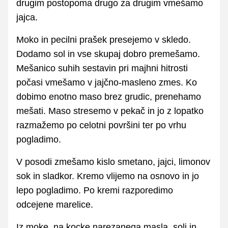
drugim postopoma drugo za drugim vmešamo
jajca.
Moko in pecilni prašek presejemo v skledo.
Dodamo sol in vse skupaj dobro premešamo.
Mešanico suhih sestavin pri majhni hitrosti
počasi vmešamo v jajčno-masleno zmes. Ko
dobimo enotno maso brez grudic, prenehamo
mešati. Maso stresemo v pekač in jo z lopatko
razmažemo po celotni površini ter po vrhu
pogladimo.
V posodi zmešamo kislo smetano, jajci, limonov
sok in sladkor. Kremo vlijemo na osnovo in jo
lepo pogladimo. Po kremi razporedimo
odcejene marelice.
Iz moke, na kocke narezanega masla, soli in