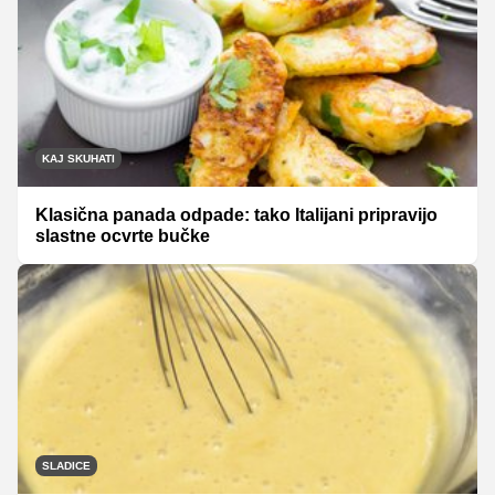
KAJ SKUHATI
Klasična panada odpade: tako Italijani pripravijo
slastne ocvrte bučke
SLADICE