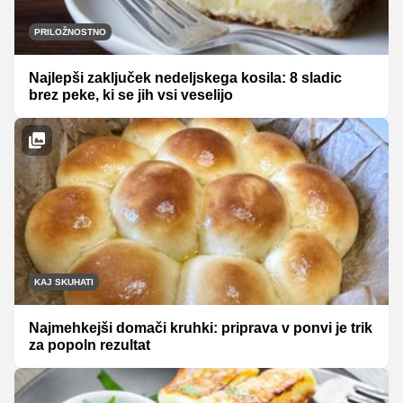
PRILOŽNOSTNO
Najlepši zaključek nedeljskega kosila: 8 sladic
brez peke, ki se jih vsi veselijo
KAJ SKUHATI
Najmehkejši domači kruhki: priprava v ponvi je trik
za popoln rezultat